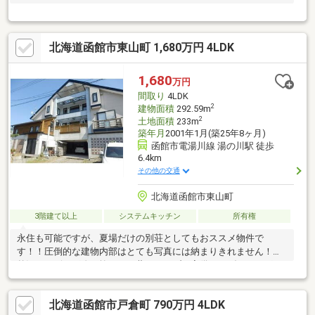
北海道函館市東山町 1,680万円 4LDK
1,680
万円
間取り
4LDK
2
建物面積
292.59m
2
土地面積
233m
築年月
2001年1月(築25年8ヶ月)
函館市電湯川線 湯の川駅 徒歩
6.4km
その他の交通
北海道函館市東山町
3階建て以上
システムキッチン
所有権
永住も可能ですが、夏場だけの別荘としてもおススメ物件で
す！！圧倒的な建物内部はとても写真には納まりきれません！！
贅沢なリビング吹き抜けには薪ストーブを完備！！ダイニングと
キッチンスペースを合わせると２８帖とゆったりとしたスペー
ス！！カウンターキッチンにはガスオーブンも完備！！！広い和
北海道函館市戸倉町 790万円 4LDK
室の縁側でのんびり日向ぼっこなんてのもおつですね！！！３階