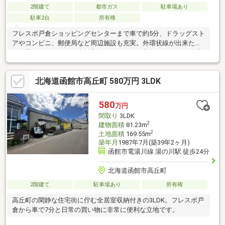
2階建て
都市ガス
駐車場あり
駐車2台
所有権
フレスポ戸倉ショッピングセンターまで車で約5分、ドラッグスト
アやコンビニ、郵便局など周辺施設も充実。外環状線が出来たこ
とで函館の各エリア・七飯方面のアクセスも良好に。クロスの張
替えなどのリフォーム?提案も可能ですので、ご希望があればお気
軽にご相談下さい。
北海道函館市高丘町 580万円 3LDK
580
万円
間取り
3LDK
2
建物面積
81.23m
2
土地面積
169.55m
築年月
1987年7月(築39年2ヶ月)
函館市電湯川線 湯の川駅 徒歩24分
北海道函館市高丘町
2階建て
駐車場あり
所有権
高丘町の閑静な住宅街に佇む全居室収納付きの3LDK。フレスポ戸
倉から車で7分と日常の買い物に非常に便利な立地です。