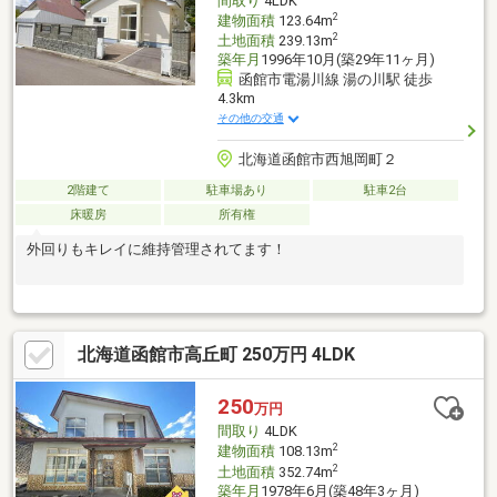
間取り
4LDK
2
建物面積
123.64m
2
土地面積
239.13m
築年月
1996年10月(築29年11ヶ月)
函館市電湯川線 湯の川駅 徒歩
4.3km
その他の交通
北海道函館市西旭岡町２
2階建て
駐車場あり
駐車2台
床暖房
所有権
外回りもキレイに維持管理されてます！
北海道函館市高丘町 250万円 4LDK
250
万円
間取り
4LDK
2
建物面積
108.13m
2
土地面積
352.74m
築年月
1978年6月(築48年3ヶ月)