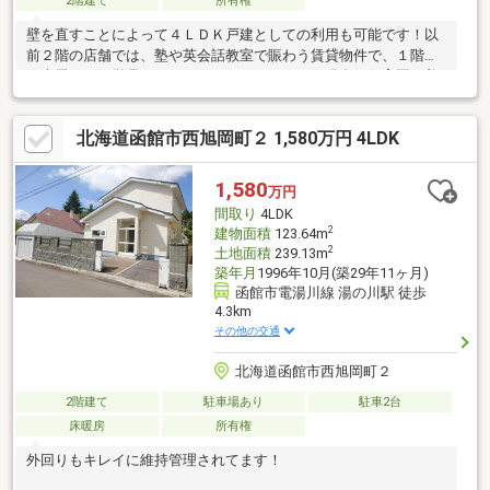
2階建て
所有権
壁を直すことによって４ＬＤＫ戸建としての利用も可能です！以
前２階の店舗では、塾や英会話教室で賑わう賃貸物件で、１階で
は本屋さんを営業しようとしていたそうです！現在は保育園と美
容室と理容院と集会所がある公園のようなロータリーを取り囲む
憩いの場のような立地の物件です！駐車場はありませんが、庭を
北海道函館市西旭岡町２ 1,580万円 4LDK
駐車場に改装すると２台ほどは駐車が可能になると思います！ま
るで旅館のようなこだわりの玄関と和室は、手をかけることによ
り再度輝きを放つ素敵な内装になる予感しかしません！ご自身で
1,580
万円
お住まいするもヨシ、お住まいしながら商売をされるもヨシ、賃
間取り
4LDK
貸として貸して収益を上げるもヨシ、民泊等や寮や外国人労働者
2
建物面積
123.64m
の方のお住いなど、
2
土地面積
239.13m
築年月
1996年10月(築29年11ヶ月)
函館市電湯川線 湯の川駅 徒歩
4.3km
その他の交通
北海道函館市西旭岡町２
2階建て
駐車場あり
駐車2台
床暖房
所有権
外回りもキレイに維持管理されてます！