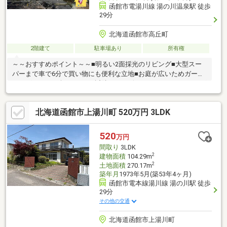
函館市電湯川線 湯の川温泉駅 徒歩
29分
北海道函館市高丘町
2階建て
駐車場あり
所有権
～～おすすめポイント～～■明るい2面採光のリビング■大型スー
パーまで車で6分で買い物にも便利な立地■お庭が広いためガーデ
ニングやBBQも楽しめます■近隣にコンビニ・スーパー・ドラッグ
ストアがあり生活に便利な立地～～周辺環境～～■ファミリーマ
ート・・・12分■サツドラ・・・18分▼▼ 打ち合わせ・見学プ
北海道函館市上湯川町 520万円 3LDK
ランご用意しております ▼▼ ＜探し始めの方向け＞しっか
りコース(1h~)/サクッとコース(0.5h~) 詳しくは物件詳細下段
の「イベント情報」をご覧ください。
520
万円
間取り
3LDK
2
建物面積
104.29m
2
土地面積
270.17m
築年月
1973年5月(築53年4ヶ月)
函館市電本線湯川線 湯の川駅 徒歩
29分
その他の交通
北海道函館市上湯川町