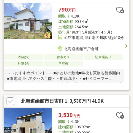
吹き抜け部分には函館の花火大会を観覧できる特等席を設けてお
ります！！！１階倉庫部分は車庫にもなりますので、建物前面駐
790
万円
車スペースを入れるとゆうゆう５台は駐車可能です！■別荘地 ■
間取り
4LDK
簡易水洗（便槽タイプ） ■容積率オーバー
2
建物面積
90.34m
2
土地面積
264.5m
築年月
1963年5月(築63年4ヶ月)
函館市電湯川線 湯の川駅 徒歩10分
北海道函館市戸倉町
2階建て
都市ガス
駐車場あり
駐車2台
所有権
～～おすすめポイント～～■ゆとりの敷地■学校も買物も徒歩圏内
■市電湯川へアクセス可能～～周辺環境～～■セイコーマー
ト・・・3分■サツドラ・・・6分■郵便局・・・4分■セブンイレブ
ン・・・8分 ▼▼ 打ち合わせ・見学プランご用意しておりま
す ▼▼ ＜探し始めの方向け＞しっかりコース(1h~)/サクッ
北海道函館市日吉町１ 3,530万円 4LDK
とコース(0.5h~) 詳しくは物件詳細下段の「イベント情報」を
ご覧ください。
3,530
万円
間取り
4LDK
2
建物面積
106.97m
2
土地面積
265.66m