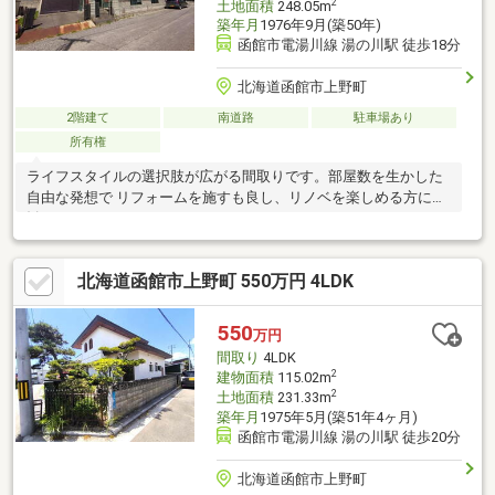
2
土地面積
248.05m
築年月
1976年9月(築50年)
函館市電湯川線 湯の川駅 徒歩18分
北海道函館市上野町
2階建て
南道路
駐車場あり
所有権
ライフスタイルの選択肢が広がる間取りです。部屋数を生かした
自由な発想で リフォームを施すも良し、リノベを楽しめる方にお
勧めです。
北海道函館市上野町 550万円 4LDK
550
万円
間取り
4LDK
2
建物面積
115.02m
2
土地面積
231.33m
築年月
1975年5月(築51年4ヶ月)
函館市電湯川線 湯の川駅 徒歩20分
北海道函館市上野町