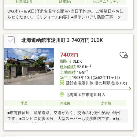
駐車場あり
駐車3台
システムキッチン
8/6(木)～8/9(日)予約制見学会開催※当日予約OK。ご希望日をお知
らせください。【リフォーム内容】●標準シロアリ防除工事、ク
リーニング、鍵交換、雨漏り点検●外構・外装屋根塗装●水回りシ
ステムキッチン交換、ユニットバス交換、トイレ交換、洗面化粧
台交換●内装玄関扉交換、クロス張替え、畳表替え【おすすめポ
北海道函館市湯川町３ 740万円 3LDK
イント】・本物件は条件により住宅ローン減税が適用されま
す。・雨漏り、構造上主要な部分の欠陥や・腐食、給排水管の故
障や漏水についてお引渡しより２年間保証・シロアリ防除工事施
740
万円
工後5年間保証・お客様に合わせたローンの組み方や金融機関をご
間取り
3LDK
提案。住宅ローンが初めて
2
建物面積
82.81m
2
土地面積
164m
築年月
1963年10月(築62年11ヶ月)
函館市電湯川線 湯の川駅 徒歩10分
北海道函館市湯川町３
平屋
南道路
所有権
■市電停留所、産業道路、空港が近く、交通の利便性が高い物件
です。■コンビニ徒歩３分、大型スーパーも徒歩圏内です。■解体
更地渡しもご相談可能です。