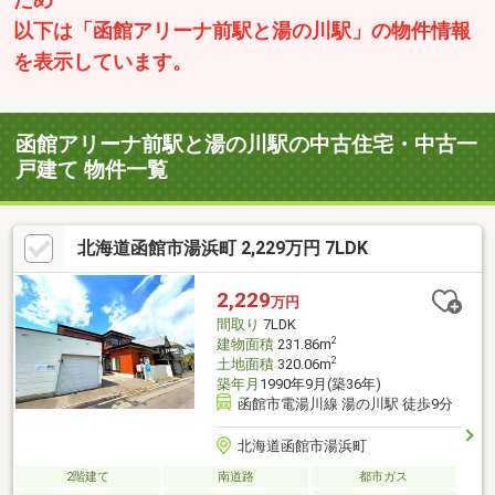
ため
以下は「函館アリーナ前駅と湯の川駅」の物件情報
を表示しています。
函館アリーナ前駅と湯の川駅の中古住宅・中古一
戸建て 物件一覧
北海道函館市湯浜町 2,229万円 7LDK
2,229
万円
間取り
7LDK
2
建物面積
231.86m
2
土地面積
320.06m
築年月
1990年9月(築36年)
函館市電湯川線 湯の川駅 徒歩9分
北海道函館市湯浜町
2階建て
南道路
都市ガス