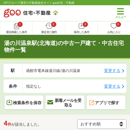
NTTグループ運営の不動産総合サイト goo住宅・不動産
1
0
0
0
最近検索した条件
最近見た物件
保存した条件
お気に入り
湯の川温泉駅(北海道)の中古一戸建て・中古住宅
物件一覧
駅
変更する
函館市電本線湯川線/湯の川温泉
条件
変更する
指定なし
新着メールを受
検索条件を保存
アプリで探す
取る
4
件
が該当しました。