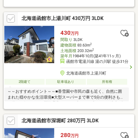
事、クリーニング、鍵交換、雨漏り点検、設備点検【おすすめポ
イント】・本物件は条件により住宅ローン減税が適用されま
す。・お客様に合わせたローンの組み方や金融機関をご提案。住
北海道函館市上湯川町 430万円 3LDK
宅ローンが初めての方でもお気軽にご相談ください。
430
万円
間取り
3LDK
2
建物面積
83.63m
2
土地面積
203.32m
築年月
1984年10月(築41年11ヶ月)
函館市電湯川線 湯の川駅 徒歩31分
北海道函館市上湯川町
2階建て
駐車場あり
所有権
～～おすすめポイント～～■香雪園や市民の森も近く、自然に囲
まれた穏やかな生活環境■大型スーパーまで車で5分の便利さも兼
ね備えた住まい～～周辺環境～～■セブンイレブン・・・徒歩2分
■ファミリーマート・・・徒歩6分■スーパーアークス・・・車で5
分■ツルハドラッグ・・・車で5分現在居住中のため、見学を希望
北海道函館市深堀町 280万円 3LDK
の際は事前にご連絡ください。 ▼▼ 打ち合わせ・見学プランご
用意しております ▼▼ ＜探し始めの方向け＞しっかりコー
ス(1h~)/サクッとコース(0.5h~) 詳しくは物件詳細下段の「イ
280
万円