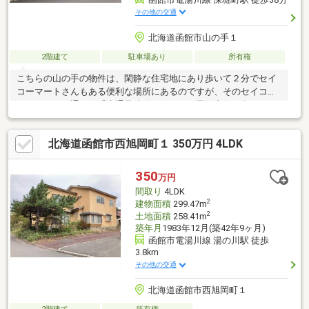
その他の交通
北海道函館市山の手１
2階建て
駐車場あり
所有権
こちらの山の手の物件は、閑静な住宅地にあり歩いて２分でセイ
コーマートさんもある便利な場所にあるのですが、そのセイコー
マートさんの通りが「本通見晴線」といって函館山側に向かうと
五稜郭タワーが綺麗に見えるんです！ユーティリティの電動物干
しざおは日々の洗濯に大活躍してくれそうですね！１階にリビン
北海道函館市西旭岡町１ 350万円 4LDK
グ以外に２部屋あるのも魅力的ですね！ＬＤＫで１８．５帖と
広々とした造りで、北中学校も近くて便利な場所ですよ！多少リ
フォームは必要かと思いますが、鍵も弊社にございますので是非
350
万円
一度ご覧になってみてください！
間取り
4LDK
2
建物面積
299.47m
2
土地面積
258.41m
築年月
1983年12月(築42年9ヶ月)
函館市電湯川線 湯の川駅 徒歩
3.8km
その他の交通
北海道函館市西旭岡町１