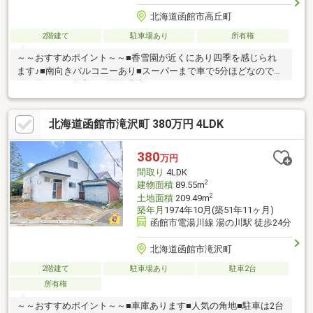
北海道函館市高丘町
2階建て
駐車場あり
所有権
～～おすすめポイント～～■香雪園が近くにあり四季を感じられ
ます♪■南向きバルコニーあり■スーパーまで車で5分ほどなのでお
買い物にも便利◎～～周辺環境～～■ファミリーマート・・・9分
■香雪園・・・8分■郵便局・・・16分■セイコーマート・・・17分
▼▼ 打ち合わせ・見学プランご用意しております ▼▼ ＜
北海道函館市滝沢町 380万円 4LDK
探し始めの方向け＞しっかりコース(1h~)/サクッとコース
(0.5h~) 詳しくは物件詳細下段の「イベント情報」をご覧くだ
さい。
380
万円
間取り
4LDK
2
建物面積
89.55m
2
土地面積
209.49m
築年月
1974年10月(築51年11ヶ月)
函館市電湯川線 湯の川駅 徒歩24分
北海道函館市滝沢町
2階建て
駐車場あり
駐車2台
所有権
～～おすすめポイント～～■車庫あります■人気の角地■駐車は2台