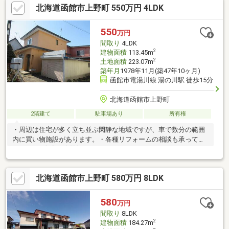
北海道函館市上野町 550万円 4LDK
550
万円
間取り
4LDK
2
建物面積
113.45m
2
土地面積
223.07m
築年月
1978年11月(築47年10ヶ月)
函館市電湯川線 湯の川駅 徒歩15分
北海道函館市上野町
2階建て
駐車場あり
所有権
・周辺は住宅が多く立ち並ぶ閑静な地域ですが、車で数分の範囲
内に買い物施設があります。・各種リフォームの相談も承ってお
ります。※車庫は未登記です。
北海道函館市上野町 580万円 8LDK
580
万円
間取り
8LDK
2
建物面積
184.27m