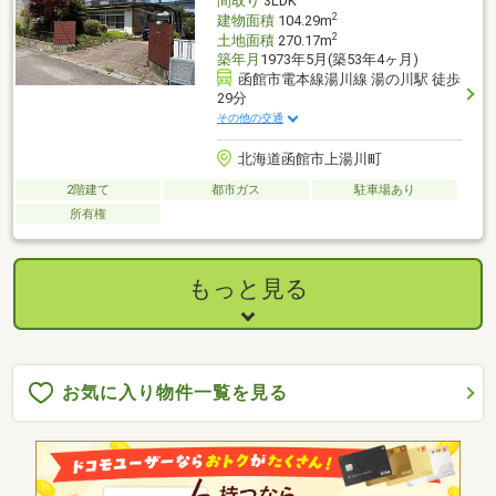
間取り
3LDK
2
建物面積
104.29m
2
土地面積
270.17m
築年月
1973年5月(築53年4ヶ月)
函館市電本線湯川線 湯の川駅 徒歩
29分
その他の交通
北海道函館市上湯川町
2階建て
都市ガス
駐車場あり
所有権
もっと見る
お気に入り物件一覧を見る