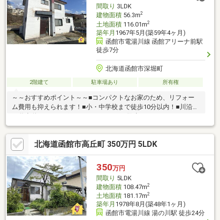
ベント情報」をご覧ください。
間取り
3LDK
2
建物面積
56.3m
2
土地面積
116.01m
築年月
1967年5月(築59年4ヶ月)
函館市電湯川線 函館アリーナ前駅
徒歩7分
北海道函館市深堀町
2階建て
駐車場あり
所有権
～～おすすめポイント～～■コンパクトなお家のため、リフォー
ム費用も抑えられます！■小・中学校まで徒歩10分以内！■川沿い
の遊歩道もすぐそばにあり、のんびりお散歩するのもオススメで
す♪▼▼ 打ち合わせ・見学プランご用意しております ▼▼
＜探し始めの方向け＞しっかりコース(1h~)/サクッとコース
北海道函館市高丘町 350万円 5LDK
(0.5h~) 詳しくは物件詳細下段の「イベント情報」をご覧くだ
さい。
350
万円
間取り
5LDK
2
建物面積
108.47m
2
土地面積
181.17m
築年月
1978年8月(築48年1ヶ月)
函館市電湯川線 湯の川駅 徒歩24分