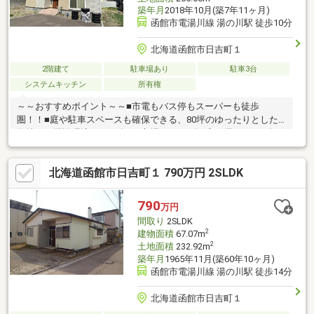
築年月
2018年10月(築7年11ヶ月)
函館市電湯川線 湯の川駅 徒歩10分
北海道函館市日吉町１
2階建て
駐車場あり
駐車3台
システムキッチン
所有権
～～おすすめポイント～～■市電もバス停もスーパーも徒歩
圏！！■庭や駐車スペースも確保できる、80坪のゆったりとした
敷地～～周辺環境～～■げんき市場・・・5分■郵便局・・・9分■
ツルハドラッグ・・・13分■セブンイレブン・・・12分現在居住
中のため、見学を希望の際は事前にご連絡ください。 ▼▼ 打ち
北海道函館市日吉町１ 790万円 2SLDK
合わせ・見学プランご用意しております ▼▼ ＜探し始めの
方向け＞しっかりコース(1h~)/サクッとコース(0.5h~) 詳しく
は物件詳細下段の「イベント情報」をご覧ください。
790
万円
間取り
2SLDK
2
建物面積
67.07m
2
土地面積
232.92m
築年月
1965年11月(築60年10ヶ月)
函館市電湯川線 湯の川駅 徒歩14分
北海道函館市日吉町１