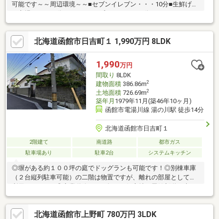
可能です～～周辺環境～～■セブンイレブン・・・10分■生鮮げん
き市場・・・14分■ワークマンプラス・・・19分■ファミリーマー
ト・・・19分 ▼▼ 打ち合わせ・見学プランご用意しておりま
す ▼▼ ＜探し始めの方向け＞しっかりコース(1h~)/サクッ
北海道函館市日吉町１ 1,990万円 8LDK
とコース(0.5h~) 詳しくは物件詳細下段の「イベント情報」を
ご覧ください。
1,990
万円
間取り
8LDK
2
建物面積
386.86m
2
土地面積
726.69m
築年月
1979年11月(築46年10ヶ月)
函館市電湯川線 湯の川駅 徒歩14分
北海道函館市日吉町１
2階建て
南道路
都市ガス
駐車場あり
駐車2台
システムキッチン
◎塀がある約１００坪の庭でドッグランも可能です！◎別棟車庫
（２台縦列駐車可能）の二階は物置ですが、離れの部屋としても
利用できます！◎産業道路から２軒目の好立地、函館新道日吉IC
まで車で６分！
北海道函館市上野町 780万円 3LDK