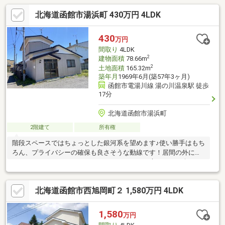
北海道函館市湯浜町 430万円 4LDK
430
万円
間取り
4LDK
2
建物面積
78.66m
2
土地面積
165.32m
築年月
1969年6月(築57年3ヶ月)
函館市電湯川線 湯の川温泉駅 徒歩
17分
北海道函館市湯浜町
2階建て
所有権
階段スペースではちょっとした銀河系を望めます♪使い勝手はもち
ろん、プライバシーの確保も良さそうな動線です！居間の外には
ガーデンスペースもありますのでちょっとした庭いじりも楽しめ
ます！スーパーや郵便局、たこ焼き屋さんも徒歩圏内です♪
北海道函館市西旭岡町２ 1,580万円 4LDK
1,580
万円