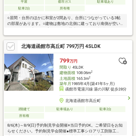
平屋
都市ガス
駐車場あり
駐車2台
所有権
○居間・台所のほかに和室が2間あり、台所につながっている3帖
の部屋があります。○建物は敷地の北側に建っており南側が空い
ているので日当たりも良いです。○駐車スペースは縦列になりま
すが2台分あります。
北海道函館市高丘町 799万円 4SLDK
799
万円
間取り
4SLDK
2
建物面積
108.06m
2
土地面積
165.3m
築年月
1985年4月(築41年5ヶ月)
函館市電湯川線 湯の川駅 徒歩28分
北海道函館市高丘町
2階建て
駐車場あり
駐車2台
所有権
8/6(木)～8/9(日)予約制見学会開催※当日予約OK。ご希望日をお知
らせください。予約制見学会開催●標準工事シロアリ工防除工