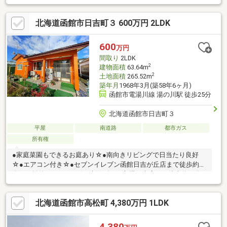
北海道函館市日吉町３ 600万円 2LDK
600
万円
間取り
2LDK
2
建物面積
63.64m
2
土地面積
265.52m
築年月
1968年3月(築58年6ヶ月)
函館市電湯川線 湯の川駅 徒歩25分
北海道函館市日吉町３
平屋
南道路
都市ガス
所有権
●家庭菜園もできるお庭あり☆●南向きリビングで日当たり良好
☆●エアコン付き☆●セブンイレブン函館日吉が丘店まで徒歩約５
分（距離約３６８ｍ）☆●生鮮げんき市場日吉店まで徒歩約９分
（距離約６７８ｍ）☆●函館日吉郵便局まで徒歩約１０分（距離
約７６７ｍ）☆【変動金利】※返済例は3年固定特約・金利0.6％・
北海道函館市高松町 4,380万円 1LDK
借入年数35年で算出しております。金利は銀行によって異なる場
合があります。
4,380