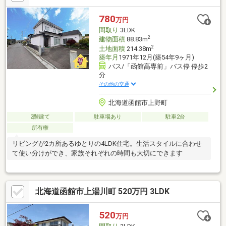
780
万円
間取り
3LDK
2
建物面積
88.83m
2
土地面積
214.38m
築年月
1971年12月(築54年9ヶ月)
バス/「函館高専前」バス停 停歩2
分
その他の交通
北海道函館市上野町
2階建て
駐車場あり
駐車2台
所有権
リビングが2カ所あるゆとりの4LDK住宅。生活スタイルに合わせ
て使い分けができ、家族それぞれの時間も大切にできます
北海道函館市上湯川町 520万円 3LDK
520
万円