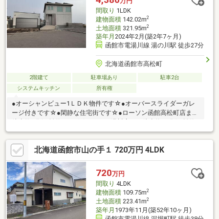
万円
間取り
1LDK
2
建物面積
142.02m
2
土地面積
321.95m
築年月
2024年2月(築2年7ヶ月)
函館市電湯川線 湯の川駅 徒歩27分
北海道函館市高松町
2階建て
駐車場あり
駐車2台
システムキッチン
所有権
●オーシャンビュー1ＬＤＫ物件です☆●オーバースライダーガレ
ージ付きです☆●閑静な住宅街です☆●ローソン函館高松町店まで
徒歩約3分(距離約221ｍ)☆●イオン湯川店まで徒歩約21分(距離約
1700ｍ)☆●函館上湯川郵便局まで徒歩約31分(距離約2445ｍ)☆※
告知事項があります。※ガレージ車種により利用制限を受ける場
北海道函館市山の手１ 720万円 4LDK
合あります。※返済例は【変動金利】3年固定特約・金利0.6％・借
入年数35年の場合で算出しております。金利は銀行によって異な
る場合があります。
720
万円
間取り
4LDK
2
建物面積
109.75m
2
土地面積
223.41m
築年月
1973年11月(築52年10ヶ月)
函館市電湯川線 深堀町駅 徒歩38分