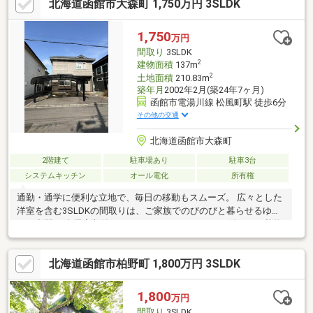
北海道函館市大森町 1,750万円 3SLDK
1,750
万円
間取り
3SLDK
2
建物面積
137m
2
土地面積
210.83m
築年月
2002年2月(築24年7ヶ月)
函館市電湯川線 松風町駅 徒歩6分
その他の交通
北海道函館市大森町
2階建て
駐車場あり
駐車3台
システムキッチン
オール電化
所有権
通勤・通学に便利な立地で、毎日の移動もスムーズ。 広々とした
洋室を含む3SLDKの間取りは、ご家族でのびのびと暮らせるゆと
りの空間。 全居室収納＋ウォークインクローゼット付きで、荷物
もすっきり整理できます。 周辺にはスーパー・コンビニ・小学校
など生活施設が充実。 南東向きで日当たり良好◎11m公道に面
北海道函館市柏野町 1,800万円 3SLDK
し、開放感のある立地。嬉しいカーポート付き駐車場！
1,800
万円
間取り
3SLDK