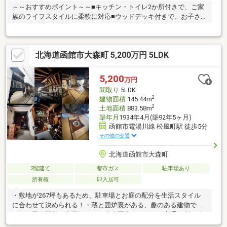
～～おすすめポイント～～■キッチン・トイレ2か所付きで、ご家
族のライフスタイルに柔軟に対応■ウッドデッキ付きで、お子さ
まの遊び場や趣味のスペースにもおすすめ■土地面積約150坪のゆ
とりある広さ～～周辺環境～～■郵便局・・・23分■セブンイレブ
ン・・・25分■ラッキーピエロ・・・車で5分分■スーパー魚
北海道函館市大森町 5,200万円 5LDK
長・・・車で8分土日祝日はもちろん、お仕事帰りの見学も大歓迎
です♪写真とは違う実際の物件をぜひご覧ください。弊社は建設業
許可を受けておりますのでリフォーム等のご相談もご安心くださ
5,200
万円
い。税金や銀行融資関係等の資金の提案もお引渡しまで全面的に
間取り
5LDK
サポートさせて頂きます。
2
建物面積
145.44m
2
土地面積
883.58m
築年月
1934年4月(築92年5ヶ月)
函館市電湯川線 松風町駅 徒歩5分
その他の交通
北海道函館市大森町
2階建て
都市ガス
駐車場あり
所有権
即入居可
・敷地が267坪もあるため、駐車場とお庭の配分を生活スタイル
に合わせて決められる！・蔵と囲炉裏がある、趣のある建物で
す。・函館駅前、大門エリアが徒歩圏内ですので、交通便利で飲
食も楽しめます。・観光地が近く、休日は観光地散策を楽しめま