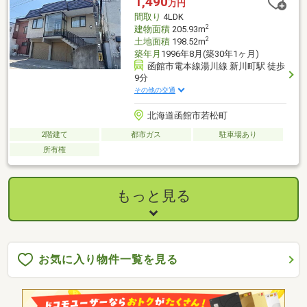
1,490
万円
間取り
4LDK
2
建物面積
205.93m
2
土地面積
198.52m
築年月
1996年8月(築30年1ヶ月)
函館市電本線湯川線 新川町駅 徒歩
9分
その他の交通
北海道函館市若松町
2階建て
都市ガス
駐車場あり
所有権
もっと見る
お気に入り物件一覧を見る