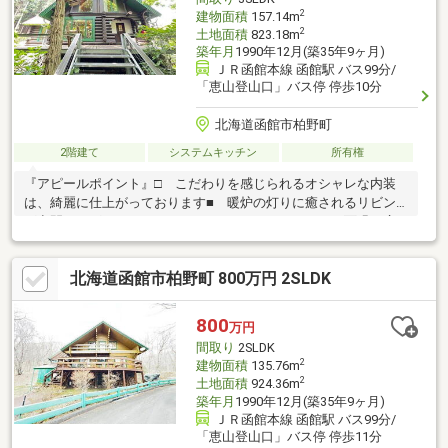
2
建物面積
157.14m
2
土地面積
823.18m
築年月
1990年12月(築35年9ヶ月)
ＪＲ函館本線 函館駅 バス99分/
「恵山登山口」バス停 停歩10分
北海道函館市柏野町
2階建て
システムキッチン
所有権
『アピールポイント』□ こだわりを感じられるオシャレな内装
は、綺麗に仕上がっております■ 暖炉の灯りに癒されるリビン
グ空間はログハウスならではのインテリア□ あたり一面緑が広
がる広大な敷地なので、DIYでモノづくりを楽しんだり、家庭菜園
やガーデニング、BBQなど様々な趣味を満喫できます■ 函館市が
北海道函館市柏野町 800万円 2SLDK
運営している温泉が徒歩圏内にありますので、お風呂好きな方に
ピッタリ♪□ 設置されている家具はそのまま引渡しできます。詳
細を確認したい方は「札幌宅商株式会社本店 工藤 TEL：070-
800
万円
7425-4313」までお問い合わせください！
間取り
2SLDK
2
建物面積
135.76m
2
土地面積
924.36m
築年月
1990年12月(築35年9ヶ月)
ＪＲ函館本線 函館駅 バス99分/
「恵山登山口」バス停 停歩11分