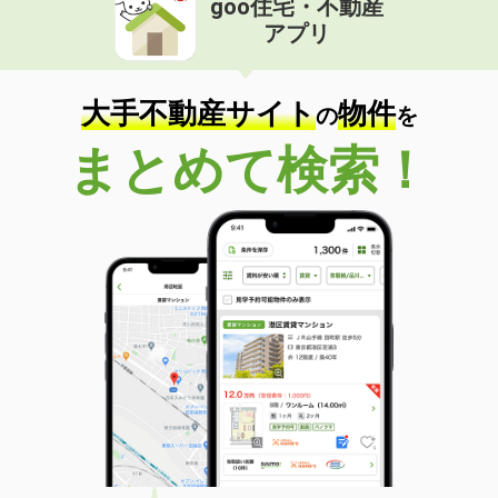
goo住宅・不動産
アプリ
大手不動産サイト
物件
の
を
まとめて検索！