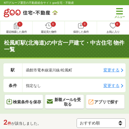
NTTグループ運営の不動産総合サイト goo住宅・不動産
1
0
0
0
最近検索した条件
最近見た物件
保存した条件
お気に入り
松風町駅(北海道)の中古一戸建て・中古住宅 物件
一覧
駅
変更する
函館市電本線湯川線/松風町
条件
変更する
指定なし
新着メールを受
検索条件を保存
アプリで探す
取る
2
件
が該当しました。