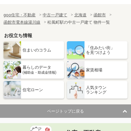
goo住宅・不動産
中古一戸建て
北海道
函館市
函館市電本線湯川線
松風町駅の中古一戸建て 物件一覧
お役立ち情報
「住みたい街」
住まいのコラム
を見つけよう
暮らしのデータ
家賃相場
(補助金・助成金情報)
人気タウン
住宅ローン
ランキング
ページトップに戻る