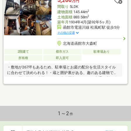
5,200
万円
間取り
5LDK
2
建物面積
145.44m
2
土地面積
883.58m
築年月
1934年4月(築92年5ヶ月)
函館市電湯川線 松風町駅 徒歩5分
その他の交通
北海道函館市大森町
2階建て
都市ガス
駐車場あり
所有権
即入居可
・敷地が267坪もあるため、駐車場とお庭の配分を生活スタイル
に合わせて決められる！・蔵と囲炉裏がある、趣のある建物で
す。・函館駅前、大門エリアが徒歩圏内ですので、交通便利で飲
食も楽しめます。・観光地が近く、休日は観光地散策を楽しめま
す。
1～2
件