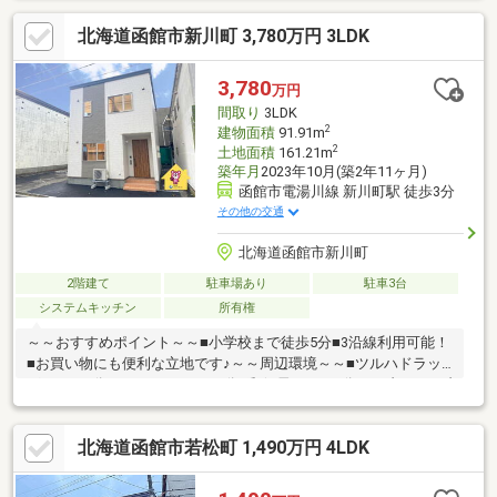
す。
北海道函館市新川町 3,780万円 3LDK
3,780
万円
間取り
3LDK
2
建物面積
91.91m
2
土地面積
161.21m
築年月
2023年10月(築2年11ヶ月)
函館市電湯川線 新川町駅 徒歩3分
その他の交通
北海道函館市新川町
2階建て
駐車場あり
駐車3台
システムキッチン
所有権
～～おすすめポイント～～■小学校まで徒歩5分■3沿線利用可能！
■お買い物にも便利な立地です♪～～周辺環境～～■ツルハドラッ
グ・・・2分■ローソン・・・4分■郵便局・・・5分■セブンイレブ
ン・・・7分▼▼ 打ち合わせ・見学プランご用意しております
▼▼ ＜探し始めの方向け＞しっかりコース(1h~)/サクッとコ
北海道函館市若松町 1,490万円 4LDK
ース(0.5h~) 詳しくは物件詳細下段の「イベント情報」をご覧
ください。