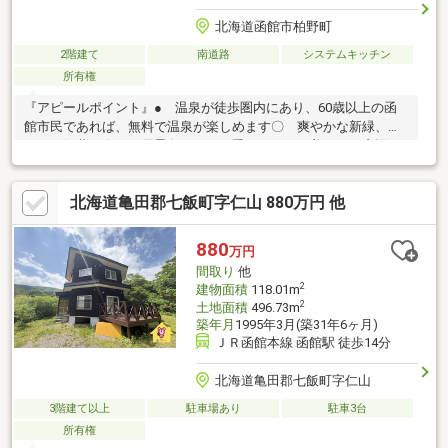
北海道函館市柏野町
2階建て
南道路
システムキッチン
所有権
『アピールポイント』● 温泉が徒歩圏内にあり、60歳以上の函
館市民であれば、無料で温泉が楽しめます〇 爽やかな新緑、鮮
やかな紅葉、白銀の雪景色など、四季それぞれの美しさが窓辺を
彩ります● 自然光が降り注ぐ開放感溢れる吹抜けリビング〇
深い緑に囲まれたエリアで、特別な時間を過ごせるお家● 自然
北海道亀田郡七飯町字仁山 880万円 他
の中でくつろげるウッドデッキのバルコニーは時間を忘れられる
空間となっています〇 高効率なヒートポンプ式給湯システム
で、ランニングコストをしっかり削減● 温泉が徒歩圏内にある
880
万円
ので、ゆっくりお湯に浸かり、毎日の疲れを癒したい方
間取り
他
2
建物面積
118.01m
2
土地面積
496.73m
築年月
1995年3月(築31年6ヶ月)
ＪＲ函館本線 函館駅 徒歩14分
北海道亀田郡七飯町字仁山
3階建て以上
駐車場あり
駐車3台
所有権