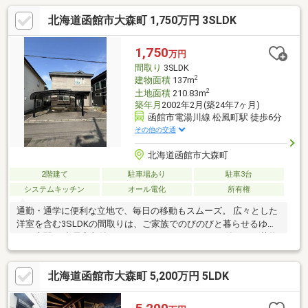
北海道函館市大森町 1,750万円 3SLDK
1,750
万円
間取り
3SLDK
2
建物面積
137m
2
土地面積
210.83m
築年月
2002年2月(築24年7ヶ月)
函館市電湯川線 松風町駅 徒歩6分
その他の交通
北海道函館市大森町
2階建て
駐車場あり
駐車3台
システムキッチン
オール電化
所有権
通勤・通学に便利な立地で、毎日の移動もスムーズ。 広々とした
洋室を含む3SLDKの間取りは、ご家族でのびのびと暮らせるゆと
りの空間。 全居室収納＋ウォークインクローゼット付きで、荷物
もすっきり整理できます。 周辺にはスーパー・コンビニ・小学校
など生活施設が充実。 南東向きで日当たり良好◎11m公道に面
北海道函館市大森町 5,200万円 5LDK
し、開放感のある立地。嬉しいカーポート付き駐車場！