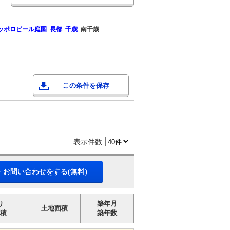
ッポロビール庭園
長都
千歳
南千歳
この条件を保存
表示件数
・お問い合わせをする(無料)
り
築年月
土地面積
積
築年数