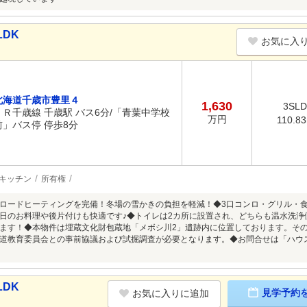
LDK
お気に入
北海道千歳市豊里４
1,630
3SL
ＪＲ千歳線 千歳駅 バス6分/「青葉中学校
万円
110.8
前」バス停 停歩8分
キッチン
所有権
ロードヒーティングを完備！冬場の雪かきの負担を軽減！◆3口コンロ・グリル・
日のお料理や後片付けも快適です♪◆トイレは2カ所に設置され、どちらも温水洗浄
ます！◆本物件は埋蔵文化財包蔵地「メボシ川2」遺跡内に位置しております。そ
道教育委員会との事前協議および試掘調査が必要となります。◆お問合せは「ハウスドゥ千
LDK
見学予約
お気に入りに追加