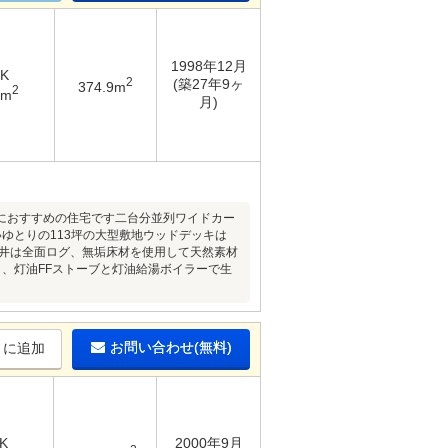
1998年12月
DK
2
(築27年9ヶ
374.9m
2
9m
月)
におすすめの住宅です二台分並列ワイドカー
ゆとりの113坪の大型敷地ウッドデッキは
天井は全面ログ、無垢床材を使用して天然素材
り、灯油FFストーブと灯油給湯ボイラーで生
お問い合わせ(無料)
りに追加
K
2000年9月