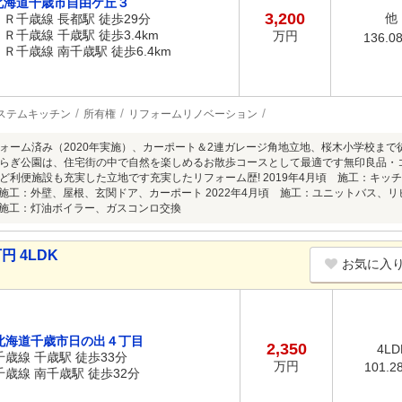
北海道千歳市自由ケ丘３
3,200
他
ＪＲ千歳線 長都駅 徒歩29分
ＪＲ千歳線 千歳駅 徒歩3.4km
万円
136.0
ＪＲ千歳線 南千歳駅 徒歩6.4km
ステムキッチン
所有権
リフォームリノベーション
ォーム済み（2020年実施）、カーポート＆2連ガレージ角地立地、桜木小学校まで
らぎ公園は、住宅街の中で自然を楽しめるお散歩コースとして最適です無印良品・
ど利便施設も充実した立地です充実したリフォーム歴! 2019年4月頃 施工：キ
頃 施工：外壁、屋根、玄関ドア、カーポート 2022年4月頃 施工：ユニットバス
頃 施工：灯油ボイラー、ガスコンロ交換
円 4LDK
お気に入
北海道千歳市日の出４丁目
2,350
4LD
千歳線 千歳駅 徒歩33分
万円
101.2
千歳線 南千歳駅 徒歩32分