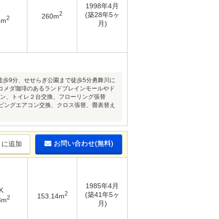
1998年4月
2
(築28年5ヶ
260m
2
8m
月)
徒歩9分、せせらぎ公園まで徒歩5分勇舞川に
コメダ珈琲のあるランドブレインモールやド
ッチン、トイレ２台交換、フローリング張替
、リビングエアコン交換、クロス張替、畳表替え
お問い合わせ(無料)
りに追加
1985年4月
K
2
(築41年5ヶ
153.14m
2
8m
月)