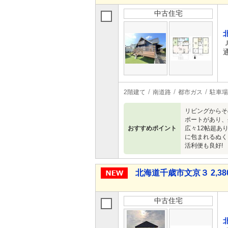
中古住宅
2階建て
南道路
都市ガス
駐車場
リビングからそ
ポートがあり、
おすすめポイント
広々12帖超あ
に包まれるぬく
活利便も良好!
北海道千歳市文京３ 2,380
中古住宅