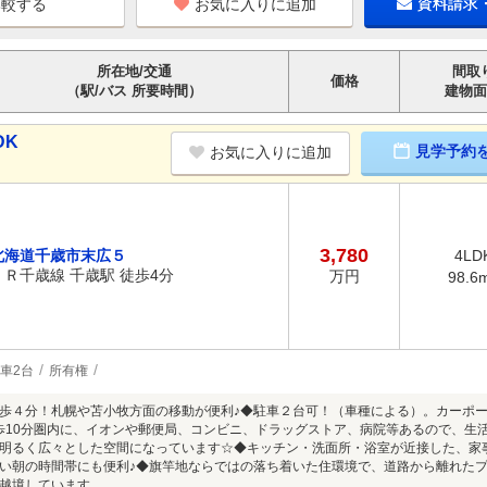
お気に入りに追加
資料請求
所在地/交通
間取
価格
（駅/バス 所要時間）
建物面
DK
見学予約
お気に入りに追加
3,780
北海道千歳市末広５
4LD
ＪＲ千歳線 千歳駅 徒歩4分
万円
98.6
車2台
所有権
歩４分！札幌や苫小牧方面の移動が便利♪◆駐車２台可！（車種による）。カーポ
歩10分圏内に、イオンや郵便局、コンビニ、ドラッグストア、病院等あるので、生活
明るく広々とした空間になっています☆◆キッチン・洗面所・浴室が近接した、家
い朝の時間帯にも便利♪◆旗竿地ならではの落ち着いた住環境で、道路から離れたプ
越境しています