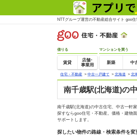
NTTグループ運営の不動産総合サイト goo
借りる
マンションを買う
店舗･
賃貸
新築
中
事業用
住宅・不動産
>
中古一戸建て
>
北海道
>
北
南千歳駅(北海道)の
南千歳駅(北海道)の中古住宅、中古一
探すならgoo住宅・不動産。価格・建物
サポートします。
探したい物件の路線・検索条件を変