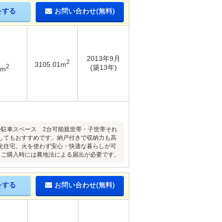
をする
お問い合わせ(無料)
2013年9月
2
3105.01m
2
(築13年)
5m
KK◆駐車スペース 2台可能親世帯・子世帯それ
してもおすすめです。納戸付きで収納力も高
化住宅。火を使わず安心・快適な暮らしが可
、ご購入時には農地法による届出が必要です。
をする
お問い合わせ(無料)