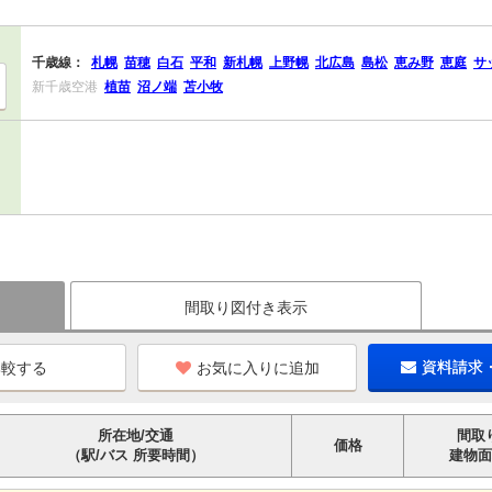
千歳線：
札幌
苗穂
白石
平和
新札幌
上野幌
北広島
島松
恵み野
恵庭
サ
新千歳空港
植苗
沼ノ端
苫小牧
間取り図付き表示
お気に入りに追加
資料請求
所在地/交通
間取
価格
（駅/バス 所要時間）
建物面