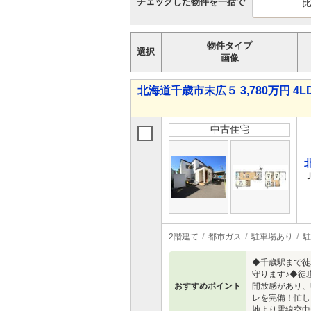
チェックした物件を一括で
物件タイプ
選択
画像
北海道千歳市末広５ 3,780万円 4L
中古住宅
2階建て
都市ガス
駐車場あり
駐
◆千歳駅まで徒
守ります♪◆徒
おすすめポイント
開放感があり、
レを完備！忙し
地より電線空中