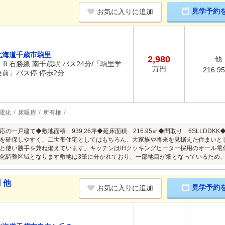
見学予約
お気に入りに追加
北海道千歳市駒里
2,980
他
ＪＲ石勝線 南千歳駅 バス24分/「駒里学
万円
216.9
校前」バス停 停歩2分
電化
床暖房
所有権
の一戸建て◆敷地面積 939.26坪◆延床面積 216.95㎡◆間取り 6SLLDD
を確保しやすく、二世帯住宅としてはもちろん、大家族や将来を見据えた住まいと
と使い勝手を兼ね備えています。キッチンはIHクッキングヒーター採用のオール電
化調整区域となります敷地は3筆に分かれており、一部地目が畑となっているため
 他
見学予約
お気に入りに追加