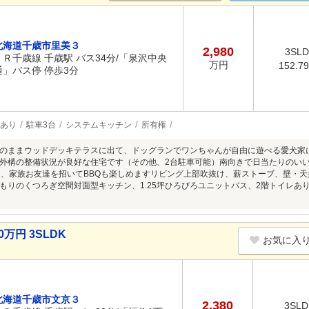
北海道千歳市里美３
2,980
3SL
ＪＲ千歳線 千歳駅 バス34分/「泉沢中央
万円
152.7
通」バス停 停歩3分
あり
駐車3台
システムキッチン
所有権
のままウッドデッキテラスに出て、ドッグランでワンちゃんが自由に遊べる愛犬家
外構の整備状況が良好な住宅です（その他、2台駐車可能）南向きで日当たりのいい
り、家族お友達を招いてBBQも楽しめますリビング上部吹抜け、薪ストーブ、壁・
もりのくつろぎ空間対面型キッチン、1.25坪ひろびろユニットバス、2階トイレあ
万円 3SLDK
お気に入
北海道千歳市文京３
2,380
3SLD