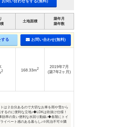
・お問い合わせをする(無料)
り
築年月
土地面積
積
築年数
をする
お問い合わせ(無料)
K
2019年7月
2
168.33m
2
(築7年2ヶ月)
m
ートは２台分あるので大切なお車を雨や雪から
するのに便利な立地♪◆LDKは吹抜け仕様！
事効率の良い便利な水回り動線♪◆各階にトイ
ライベート感のある暮らし♪※民泊不可※隣