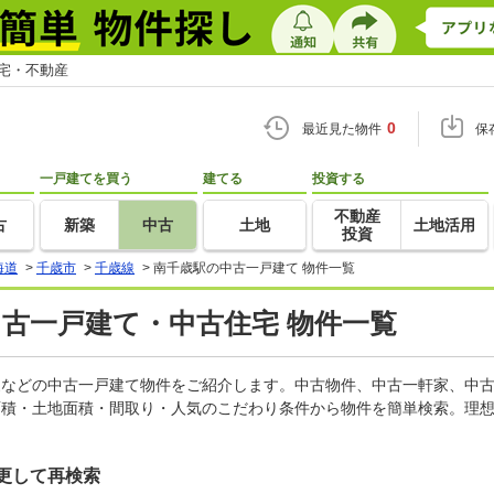
住宅・不動産
0
最近見た物件
保
一戸建てを買う
建てる
投資する
不動産
古
新築
中古
土地
土地活用
投資
海道
>
千歳市
>
千歳線
>
南千歳駅の中古一戸建て 物件一覧
中古一戸建て・中古住宅 物件一覧
軒家などの中古一戸建て物件をご紹介します。中古物件、中古一軒家、中
面積・土地面積・間取り・人気のこだわり条件から物件を簡単検索。理想
更して再検索