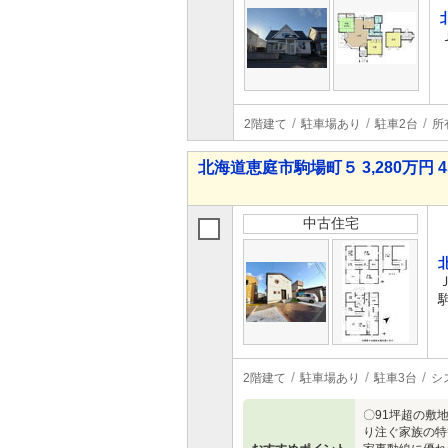
2階建て
駐車場あり
駐車2台
所
北海道恵庭市駒場町５ 3,280万円 4
中古住宅
2階建て
駐車場あり
駐車3台
シ
〇91坪超の敷
り注ぐ家族の特