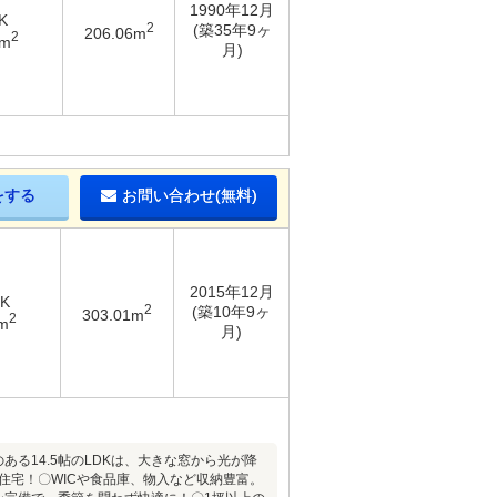
1990年12月
K
2
(築35年9ヶ
206.06m
2
6m
月)
をする
お問い合わせ(無料)
2015年12月
DK
2
(築10年9ヶ
303.01m
2
m
月)
る14.5帖のLDKは、大きな窓から光が降
住宅！〇WICや食品庫、物入など収納豊富。