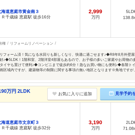
2,999
北海道恵庭市黄金南３
5LD
ＪＲ千歳線 恵庭駅 徒歩16分
万円
138.8
有権
リフォームリノベーション
装リフォーム済！気になる水回りも新しくなり、快適に過ごせます♪◆R8年8月外壁
好♪◆5LDK！1階和室、2階洋室4部屋もあるので、お子様の多いご家庭やお荷物
タイヤも置けて便利♪◆コンビニまで徒歩約6分！急なお買い物にも便利♪◆各階ト
画区域内ですが、建築物等の制限に関する事項の無い地区となります※角地ですが
90万円 2LDK
見学予約
お気に入りに追加
3,190
北海道恵庭市文京町３
2LD
ＪＲ千歳線 恵庭駅 徒歩32分
万円
71.08