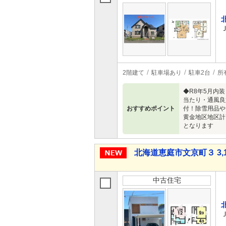
2階建て
駐車場あり
駐車2台
所
◆R8年5月内
当たり・通風良
おすすめポイント
付！除雪用品や
黄金地区地区計
となります
北海道恵庭市文京町３ 3,1
中古住宅