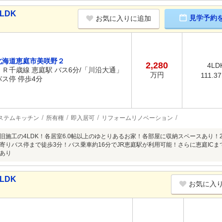
LDK
見学予約
お気に入りに追加
北海道恵庭市美咲野２
2,280
4LD
ＪＲ千歳線 恵庭駅 バス6分/「川沿大通」
万円
111.3
バス停 停歩4分
ステムキッチン
所有権
即入居可
リフォームリノベーション
旧施工の4LDK！各居室6.0帖以上のゆとりあるお家！各部屋に収納スペースあり！2
寄りバス停まで徒歩3分！バス乗車約16分でJR恵庭駅が利用可能！さらに恵庭ICま
あり
LDK
お気に入