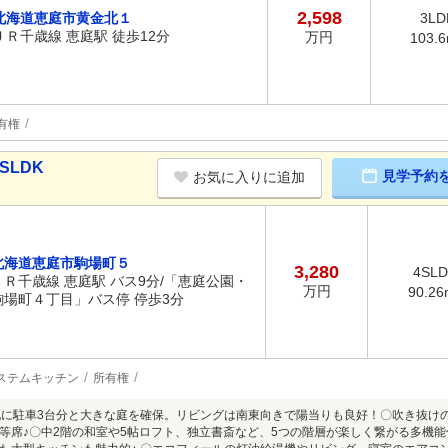
2,598
北海道恵庭市黄金北１
3LD
ＪＲ千歳線 恵庭駅 徒歩12分
万円
103.
有権
SLDK
見学予約
お気に入りに追加
北海道恵庭市駒場町５
3,280
4SL
ＪＲ千歳線 恵庭駅 バス9分/「恵庭公園・
万円
90.26
駒場町４丁目」バス停 停歩3分
ステムキッチン
所有権
地に駐車3台分と大きな庭を確保。リビングは南東向きで陽当りも良好！〇吹き抜けのあ
等席♪〇中2階の和室や5帖ロフト、独立書斎など、5つの階層が楽しく繋がる多機能