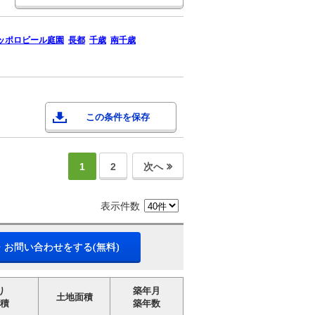
ッポロビール庭園
長都
千歳
南千歳
この条件を保存
1
2
次へ
表示件数
・お問い合わせをする(無料)
り
築年月
土地面積
積
築年数