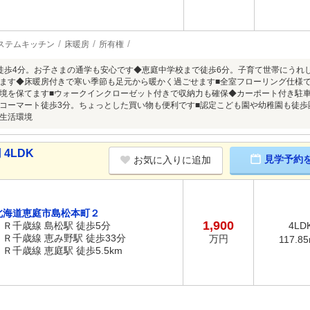
ステムキッチン
床暖房
所有権
徒歩4分。お子さまの通学も安心です◆恵庭中学校まで徒歩6分。子育て世帯にうれし
ます◆床暖房付きで寒い季節も足元から暖かく過ごせます■全室フローリング仕様
境を保てます■ウォークインクローゼット付きで収納力も確保◆カーポート付き駐車
コーマート徒歩3分。ちょっとした買い物も便利です■認定こども園や幼稚園も徒
生活環境
4LDK
見学予約
お気に入りに追加
北海道恵庭市島松本町２
1,900
ＪＲ千歳線 島松駅 徒歩5分
4LD
ＪＲ千歳線 恵み野駅 徒歩33分
万円
117.8
ＪＲ千歳線 恵庭駅 徒歩5.5km