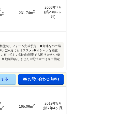
2003年7月
K
2
(築23年2ヶ
231.74m
2
m
月)
屋根塗装リフォーム完成予定！◆角地なので陽
の多いご家庭にもオススメ♪◆オシャレな物置
イレ有！忙しい朝の時間帯でも困りません♪※
、角地緩和ありません※司法書士は売主指定
をする
お問い合わせ(無料)
K
2019年5月
2
165.06m
2
(築7年4ヶ月)
m