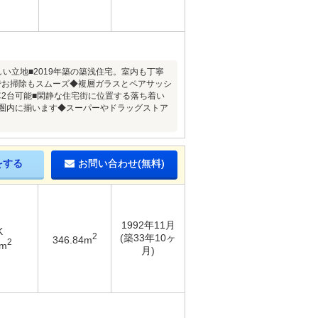
い立地■2019年築の築浅住宅。室内も丁寧
でお掃除もスムーズ◆複層ガラスとペアサッシ
2台可能■閑静な住宅街に位置する落ち着い
歩圏内に揃います◆スーパーやドラッグストア
をする
お問い合わせ(無料)
1992年11月
K
2
(築33年10ヶ
346.84m
2
5m
月)