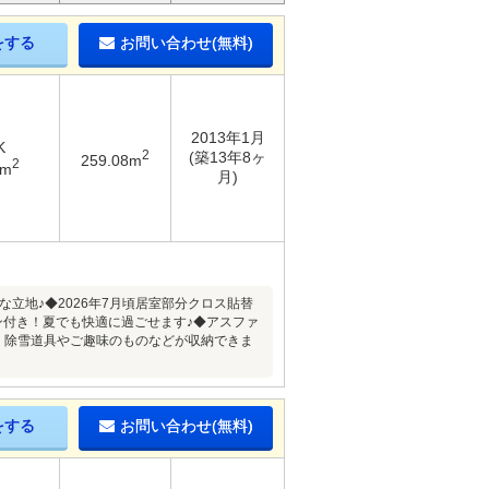
をする
お問い合わせ(無料)
2013年1月
K
2
(築13年8ヶ
259.08m
2
1m
月)
立地♪◆2026年7月頃居室部分クロス貼替
ン付き！夏でも快適に過ごせます♪◆アスファ
、除雪道具やご趣味のものなどが収納できま
をする
お問い合わせ(無料)