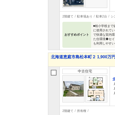
2階建て
駐車場あり
駐車2台
シ
■柏小学校まで
に使用されてい
おすすめポイント
で快適な室内環
た住環境◆セイ
も利用しやすい
北海道恵庭市島松本町２ 1,900万円 
中古住宅
2階建て
所有権