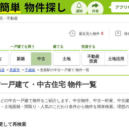
住宅・不動産
0
最近見た物件
保
一戸建てを買う
建てる
投資する
不動産
古
新築
中古
土地
土地活用
投資
海道
>
恵庭市
>
千歳線
>
恵庭駅の中古一戸建て 物件一覧
古一戸建て・中古住宅 物件一覧
家などの中古一戸建て物件をご紹介します。中古物件、中古一軒家、中古
積・土地面積・間取り・人気のこだわり条件から物件を簡単検索。理想の
更して再検索