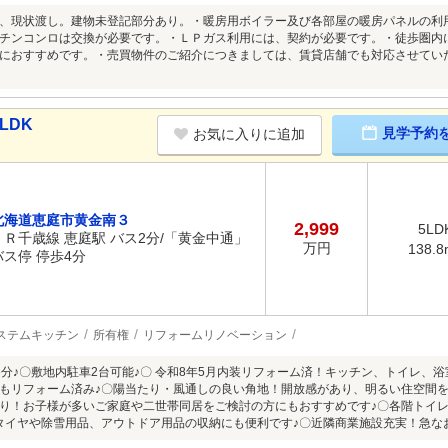
、現状渡し。建物未登記部分あり。・暖房用ボイラー及び各部屋の暖房パネルの利
チンコンロは交換が必要です。・ＬＰガス利用には、契約が必要です。・徒歩圏内
におすすめです。・売買物件のご紹介につきましては、賃貸店舗でも対応させてい
LDK
見学予約
お気に入りに追加
北海道恵庭市黄金南３
2,999
5LD
ＪＲ千歳線 恵庭駅 バス2分/「黄金中通」
万円
138.8
バス停 停歩4分
ステムキッチン
所有権
リフォームリノベーション
6分♪〇敷地内駐車2台可能♪〇 令和8年5月内装リフォーム済！キッチン、トイレ、浴
もリフォーム済み♪〇陽当たり・風通しの良い角地！開放感があり、明るい住空間を実
り！お子様が多いご家庭や二世帯同居をご検討の方にもおすすめです♪〇各階トイ
タイヤや除雪用品、アウトドア用品の収納にも便利です♪〇近隣商業施設充実！急な