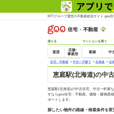
NTTグループ運営の不動産総合サイト goo
借りる
マンションを買う
店舗･
賃貸
新築
中
事業用
住宅・不動産
>
中古一戸建て
>
北海道
>
北
恵庭駅(北海道)の中
恵庭駅(北海道)の中古住宅、中古一軒
すならgoo住宅・不動産。価格・建物面
ポートします。
探したい物件の路線・検索条件を変