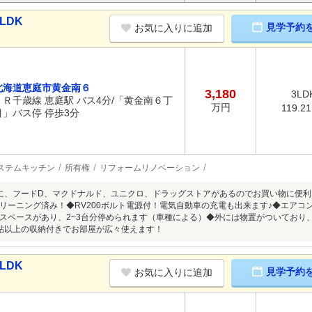
LDK
見学予約
お気に入りに追加
北海道恵庭市黄金南６
3,180
3LD
ＪＲ千歳線 恵庭駅 バス4分/「黄金南６丁
万円
119.2
目」バス停 停歩3分
ステムキッチン
所有権
リフォームリノベーション
に、フードD、マクドナルド、ユニクロ、ドラッグストアがあるのでお買い物に便利な
リーニング済み！◆RV200ボルト電源付！電気自動車の充電も出来ます♪◆エアコ
スペースがあり、2~3台分停められます（車種による）◆外には物置がついており
帖以上の収納付きでお部屋が広々使えます！
LDK
見学予約
お気に入りに追加