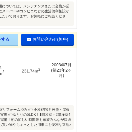
用については、メンテナンスまたは交換が必
にスーパーやコンビニなどの生活便利施設が
ただいております。お気軽にご相談くださ
をする
お問い合わせ(無料)
2003年7月
K
2
(築23年2ヶ
231.74m
2
m
月)
室リフォーム済み♪〇 令和8年6月外壁・屋根
現♪〇ゆとりの5LDK！1階和室＋2階洋室4
レ完備！朝の忙しい時間帯も家族みんなが快適
お買い物やちょっとした用事にも便利な立地♪