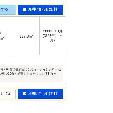
をする
お問い合わせ(無料)
2000年10月
K
2
(築25年11ヶ
227.8m
2
7m
月)
階7.68帖の主寝室にはウォークインクローゼ
で車で20分と通勤やお出かけにも便利な立
お問い合わせ(無料)
りに追加