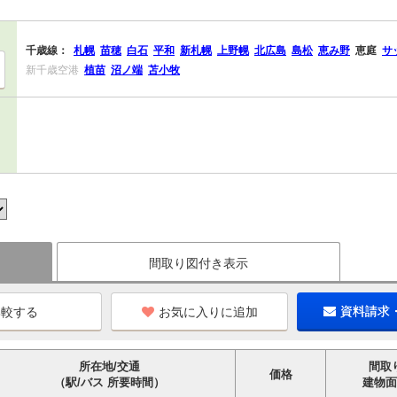
千歳線：
札幌
苗穂
白石
平和
新札幌
上野幌
北広島
島松
恵み野
恵庭
サ
新千歳空港
植苗
沼ノ端
苫小牧
間取り図付き表示
お気に入りに追加
資料請求
所在地/交通
間取
価格
（駅/バス 所要時間）
建物面