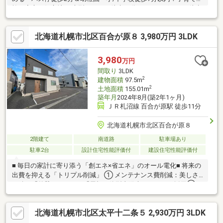
族も安心の好立地 ・大型スーパー徒歩13分、ドラッグストア徒歩
4分で買物も便利・ 長期優良住宅認定済！耐震・維持管理性に優
れた安心の住まい ・ 断熱等級5＆一次エネ等級6のZEH水準で年中
北海道札幌市北区百合が原８ 3,980万円 3LDK
快適＆光熱費節約・家族が集まる17.1帖LDK！明るく開放的なフ
ルリノベ空間 ・お料理中も会話が弾む対面キッチン＆機能的な水
回り設備 ・ 2階は6帖2室＋8帖1室の3LDK！全居室収納付きで部屋
3,980
万円
広々、日当たり良好な明るい住まい ・南側に2台分の駐車スペー
間取り
3LDK
スを確保！
2
建物面積
97.5m
2
土地面積
155.01m
築年月
2024年8月(築2年1ヶ月)
ＪＲ札沼線 百合が原駅 徒歩11分
北海道札幌市北区百合が原８
2階建て
南道路
駐車場あり
駐車2台
設計住宅性能評価付
建設住宅性能評価付
■ 毎日の家計に寄り添う「創エネ×省エネ」のオール電化■ 将来の
出費を抑える「トリプル削減」 ① メンテナンス費削減：美しさ
が続く「外壁タイル」と「屋根一体型太陽光パネル」を採用②
火災保険料削減：燃え広がりにくい「省令準耐火構造仕様」③
保証引き継ぎ可能：ハウスメーカーの確かな保証をそのまま引き
北海道札幌市北区太平十二条５ 2,930万円 3LDK
継げます（長期優良住宅認定）■ 大切な家族を守る「最高峰の災
害対策」「耐水害住宅」仕様。窓には防犯性と圧倒的な断熱・遮