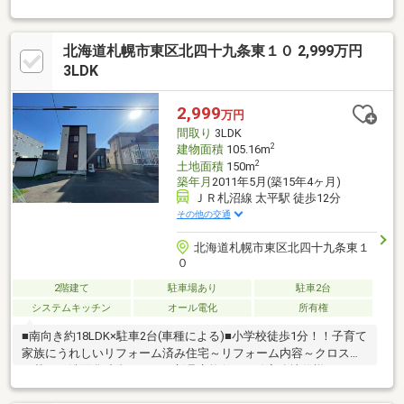
害時も安心！■１Ｆ２Ｆにトイレがあるので、忙しい朝も快適に
過ごせます！■キッチンは、人気の高い対面式。スペースにもゆ
とりがあり、毎日のお料理が楽しくなる使い勝手の良さも魅力で
北海道札幌市東区北四十九条東１０ 2,999万円
す！■各部屋収納があるので、荷物が多いご家庭もバッチリ収納
できます！■敷地内駐車３台可能（車種による）！
3LDK
2,999
万円
間取り
3LDK
2
建物面積
105.16m
2
土地面積
150m
築年月
2011年5月(築15年4ヶ月)
ＪＲ札沼線 太平駅 徒歩12分
その他の交通
北海道札幌市東区北四十九条東１
０
2階建て
駐車場あり
駐車2台
システムキッチン
オール電化
所有権
■南向き約18LDK×駐車2台(車種による)■小学校徒歩1分！！子育て
家族にうれしいリフォーム済み住宅～リフォーム内容～クロス張
り替え、洗面化粧台、トイレ新品交換(1F・2F)寒冷地仕様エアコ
ン３台新設(１Ｆリビング・２Ｆ各居室１台ずつ)物置、玄関扉、