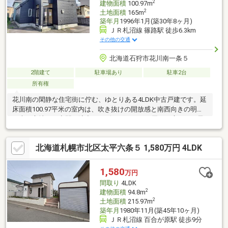
2
建物面積
100.97m
2
土地面積
165m
築年月
1996年1月(築30年8ヶ月)
ＪＲ札沼線 篠路駅 徒歩6.3km
その他の交通
北海道石狩市花川南一条５
2階建て
駐車場あり
駐車2台
所有権
花川南の閑静な住宅街に佇む、ゆとりある4LDK中古戸建です。延
床面積100.97平米の室内は、吹き抜けの開放感と南西向きの明る
い光が心地よい空間を演出。リビングから目が届くお庭は、お子
様の遊び場やペットとの時間にも最適です。周辺には徒歩圏内に
スーパーやホームセンターなど生活施設が整っており、子育て世
北海道札幌市北区太平六条５ 1,580万円 4LDK
帯にも暮らしやすい環境。2026年2月にトイレや給湯器、各種水
栓を更新済みです。空家のため、室内をゆっくり内覧いただけま
す。駐車場は2台完備。紅南小学校まで徒歩9分と通学も安心で
1,580
万円
す。ぜひ実際の広さをご体感ください。
間取り
4LDK
2
建物面積
94.8m
2
土地面積
215.97m
築年月
1980年11月(築45年10ヶ月)
ＪＲ札沼線 百合が原駅 徒歩9分