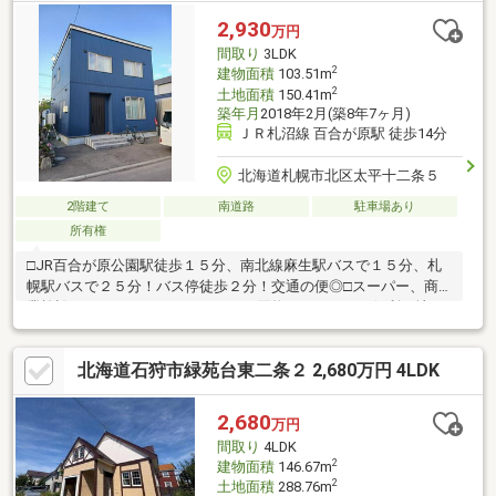
音性を両立した「防犯ツインLow-Eトリプル樹脂サッシ」を採用■
2,930
万円
雪国に嬉しい「車庫」と、抜群の「生活利便性」敷地内には冬の
間取り
3LDK
愛車管理や除雪の手間を減らす「車庫」を完備。
2
建物面積
103.51m
2
土地面積
150.41m
築年月
2018年2月(築8年7ヶ月)
ＪＲ札沼線 百合が原駅 徒歩14分
北海道札幌市北区太平十二条５
2階建て
南道路
駐車場あり
所有権
□JR百合が原公園駅徒歩１５分、南北線麻生駅バスで１５分、札
幌駅バスで２５分！バス停徒歩２分！交通の便◎□スーパー、商
業施設、ホームセンターなどなどお買物にもとっても便利な地
域！□小学校徒歩10分圏内□公園も近く子育て環境◎□南向き日当
たり、風通し良好□外壁は耐久性の高いガルバリウム鋼板□閑静な
北海道石狩市緑苑台東二条２ 2,680万円 4LDK
住宅街で落ち着いた暮らしを～
2,680
万円
間取り
4LDK
2
建物面積
146.67m
2
土地面積
288.76m