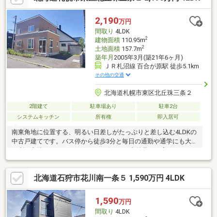
2,190
万円
間取り
4LDK
2
建物面積
110.95m
2
土地面積
157.7m
築年月
2005年3月(築21年6ヶ月)
ＪＲ札沼線 百合が原駅 徒歩5.1km
その他の交通
北海道札幌市東区北丘珠三条２
2階建て
駐車場あり
駐車2台
システムキッチン
所有権
即入居可
南東角地に位置する、明るい日差しがたっぷりと差し込む4LDKの
中古戸建てです。バス停から徒歩3分と毎日の通勤や通学にも大変
便利な立地となっています。2026年5月に内外装の丁寧なリフォ
ームが完了しました。浴室やトイレといった気になる水回り設備
から、ボイラー等の暖房設備までしっかりと新調。外壁や屋根の
北海道石狩市花川南一条５ 1,590万円 4LDK
塗装も済ませているため、すぐに入居して心地よい新生活をスタ
ートしていただけます。◆日々の暮らしを彩るポイント・お車は
並列で2台駐車可能（車種によります）・使い勝手の良い広々とし
1,590
万円
た2階の12帖洋室・お料理中も会話が弾むIH対応対面式キッチン
間取り
4LDK