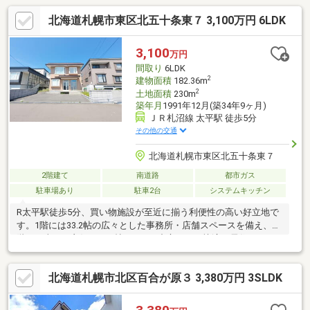
北海道札幌市東区北五十条東７ 3,100万円 6LDK
3,100
万円
間取り
6LDK
2
建物面積
182.36m
2
土地面積
230m
築年月
1991年12月(築34年9ヶ月)
ＪＲ札沼線 太平駅 徒歩5分
その他の交通
北海道札幌市東区北五十条東７
2階建て
南道路
都市ガス
駐車場あり
駐車2台
システムキッチン
R太平駅徒歩5分、買い物施設が至近に揃う利便性の高い好立地で
す。1階には33.2帖の広々とした事務所・店舗スペースを備え、2
階は日当たり良好な16.2帖のLDKを中心とした快適な居住スペー
スとなっています。内外装ともに丁寧な修繕履歴があり、大切に
お手入れされてきた安心感も魅力です。前面道路は15mと広く冬
北海道札幌市北区百合が原３ 3,380万円 3SLDK
場の通行もスムーズで、敷地内には2台分の駐車スペースを確保。
周辺は小学校や公園も近く、ビジネスとご家族の暮らしをどちら
も快適に両立できるおすすめの物件です。