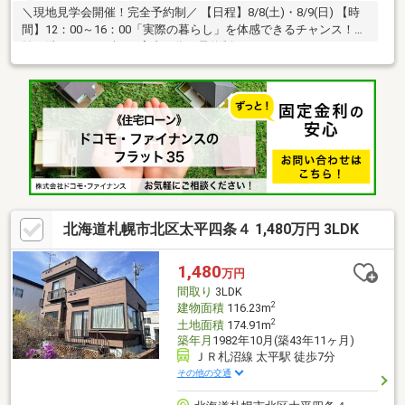
＼現地見学会開催！完全予約制／ 【日程】8/8(土)・8/9(日) 【時
間】12：00～16：00「実際の暮らし」を体感できるチャンス！混
雑を避け、一組ずつご案内の為、予約制にしております。ネット
では分からない日当たりや広さを、ぜひ現地でご確認ください。
■ご予約・詳細はこちら↓≪ ハウスドゥ美香保：011-792-6430≫
当日予約も受付中！お気軽にお電話ください♪
北海道札幌市北区太平四条４ 1,480万円 3LDK
1,480
万円
間取り
3LDK
2
建物面積
116.23m
2
土地面積
174.91m
築年月
1982年10月(築43年11ヶ月)
ＪＲ札沼線 太平駅 徒歩7分
その他の交通