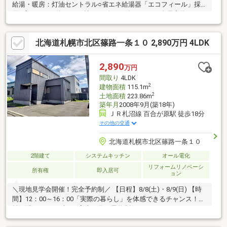
給湯・暖房：灯油セントラル○省エネ給湯器「エコフィール」採
用○広々とした約１７.５帖のリビングダイニング○全居室約６.０
帖以上○全居室に収納有り○駐車スペース２台分有り（車種によ
る）○建物裏には、約３９坪の庭有り■リフォーム内容（令和８年
北海道札幌市北区篠路一条１０ 2,890万円 4LDK
７月完了）〇外壁・屋根張替え〇全室壁・天井クロス張替え〇全
居室フローリング張替え〇玄関ドア交換〇サッシ交換〇水廻り一
式（キッチン・浴室・洗面化粧台・トイレ）交換〇建具交換〇駐
2,890
万円
車スペースアスファルト舗装
間取り
4LDK
2
建物面積
115.1m
2
土地面積
223.86m
築年月
2008年9月(築18年)
ＪＲ札沼線 百合が原駅 徒歩18分
その他の交通
北海道札幌市北区篠路一条１０
2階建て
システムキッチン
オール電化
リフォームリノベーシ
所有権
即入居可
ョン
＼現地見学会開催！完全予約制／ 【日程】8/8(土)・8/9(日) 【時
間】12：00～16：00「実際の暮らし」を体感できるチャンス！混
雑を避け、一組ずつご案内の為、予約制にしております。ネット
では分からない日当たりや広さを、ぜひ現地でご確認ください。