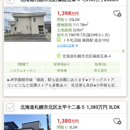
探しの方に寄り添う、利便性と居心地の良さを兼ね備えた住環境
が整っています。
1,398
万円
間取り
2SLDK
2
建物面積
111.78m
2
土地面積
225m
築年月
1987年7月(築39年2ヶ月)
ＪＲ札沼線 篠路駅 徒歩10分
その他の交通
北海道札幌市北区篠路五条４
2階建て
駐車場あり
駐車2台
システムキッチン
所有権
即入居可
●JR学園都市線「篠路」駅も徒歩圏にあります●ドラッグストア、
コンビニなど近隣ストアも多数あり、生活便も良好●小学校も近
くにありますのでお子様の通学にも安心の立地※本地は「第一種
低層住居専用地域」、「近隣商業地域」の２用途地域にまたがっ
ており、それぞれの制限を受けますので、詳細はお問い合わせ下
北海道札幌市北区太平十二条５ 1,380万円 3LDK
さい※駐車２台可、即引渡可、土地50坪以上、システムキッチ
ン、全居室収納、和室、整形地、２階建、南面バルコニー、通風
良好、全居室６畳以上、小学校 徒歩10分以内、平坦地、納戸
1,380
万円
間取り
3LDK