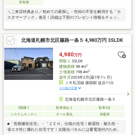
所有権
＼ご来店特典あり／初めての家探し・売却の不安を解消する「カ
スタマーブック」進呈！詳細は下部のプレゼント情報をチェック
♪*・。*・。*・オススメＰＯＩＮＴ*・。*・。*・■トリプルアク
セス！！ＪＲ「百合が原」駅まで徒歩約10分、バス乗車11～15分
で地下鉄南北線・東豊線の利用も可能で、利便性良好です！■創
北海道札幌市北区篠路一条５ 4,980万円 3SLDK
成川通に出やすく、お車でのアクセスも良好な立地です！■南向
きの広々としたお庭が魅力！■1階はLDKと2部屋、2階に2部屋と
なっていて使い勝手のいい間取りです。■お庭の一部を駐車スペ
4,980
万円
ースとしての拡張も可能！■リフォームのご希望を物件相談とワ
間取り
3SLDK
ンストップで実現します！
2
建物面積
98.4m
2
土地面積
198.4m
築年月
2025年2月(築1年7ヶ月)
ＪＲ札沼線 篠路駅 徒歩11分
その他の交通
北海道札幌市北区篠路一条５
2階建て
駐車場あり
駐車3台
システムキッチン
オール電化
床暖房
■「長期優良住宅」・「ＺＥＨ」仕様の住宅！耐震性・耐久性・
省エネ性に優れた住宅です！太陽光パネルには蓄電池付のため災