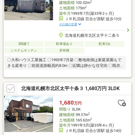
2
建物面積
102.02m
2
土地面積
175m
築年月
1993年7月(築33年2ヶ月)
ＪＲ札沼線 百合が原駅 徒歩13分
その他の交通
北海道札幌市北区太平十二条５
2階建て
駐車場あり
駐車2台
システムキッチン
所有権
〇大和ハウス工業施工 〇1993年7月築 〇敷地南側は家庭菜園もで
きる庭有り 〇前面道路幅員約8.0m 〇近隣は静かな住宅街 〇既存
建物を生かしてリフォームやリノベーションをご検討の方におす
すめ －周辺環境－ 〇市立太平小学校 約750m（徒歩10分） 〇市
立太平中学校 約950ｍ（徒歩12分） 〇セイコーマートたいへい
北海道札幌市北区太平十条３ 1,680万円 3LDK
店 約230m（徒歩3分） 〇太平公園 約270m（徒歩4分） 〇ゲ
オ札幌篠路店 約350m（徒歩5分） 〇MEGA・ドン・キホーテ札
幌篠路店 約750m（徒歩10分） 〇ラッキー篠路店・・・・・約
1,680
万円
900m（徒歩12分）
間取り
3LDK
2
建物面積
99.37m
2
土地面積
165.62m
築年月
1991年5月(築35年4ヶ月)
ＪＲ札沼線 百合が原駅 徒歩14分