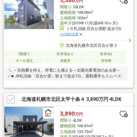
3,380
万円
間取り
3SLDK
2
建物面積
108.06m
2
土地面積
165m
築年月
2019年11月(築6年10ヶ月)
ＪＲ札沼線 百合が原駅 徒歩7分
その他の交通
北海道札幌市北区百合が原３
2階建て
駐車場あり
駐車3台
オール電化
床暖房
所有権
.＼ ～光熱費を抑え、停電にも備える～太陽光蓄電池のある家～
／■ JR札沼線「百合が原」駅まで徒歩7分。通勤通学もスムーズ
♪■ 土地面積：165.00㎡、建物面積：108.06㎡。ゆとりある住ま
い。■ 耐久性に優れたガルバリウム外壁で暮らしを守る家■ 冬も
快適☆ロードヒーティング完備■ 光と風が集まる、2階リビング設
北海道札幌市北区太平十条４ 3,890万円 4LDK
計■ 1F約4.5帖+約4.5帖の洋室は、家族構成に合わせて進化する間
取り■ リビングを見渡せる安心の対面キッチン■ 後片付けは食洗
機にお任せ。IHコンロで安心調理■ ただいま手洗いが叶う、玄関
3,890
万円
手洗い付き住宅※写真には一部CG加工を施しています。
間取り
4LDK
2
建物面積
106.81m
2
土地面積
135.72m
築年月
2024年2月(築2年7ヶ月)