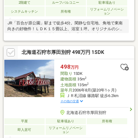
2階建て
ルーフバルコニー
駐車場あり
リフォームリノベーシ
システムキッチン
所有権
ョン
JR「百合が原公園」駅まで徒歩4分。閑静な住宅地、角地で東南
向きの好物件！ＬＤＫ１５畳以上、浴室１坪。オリジナルのシス
テムキッチンと洗面化粧台、２階建、温水洗浄便座、リノベーシ
ョン、アイランドキッチン、収納たっぷりのパントリー。プレイ
ルームや学習スペース・書斎にもなるフリースペースもあり。2階
北海道石狩市厚田別狩 498万円 1SDK
にはバルコニー付。内装は自然素材を使ったリノベーション住宅
です。
498
万円
間取り
1SDK
2
建物面積
35m
2
土地面積
135m
築年月
2006年8月(築20年1ヶ月)
ＪＲ札沼線 篠路駅 徒歩6.2km
その他の交通
北海道石狩市厚田別狩
平屋
駐車場あり
所有権
リフォームリノベーシ
即入居可
ョン