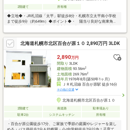
2階建て
所有権
◆立地◆・JR札沼線「太平」駅徒歩8分・札幌市立太平南小学校
まで徒歩9分（約649m）◆ポイント◆・ 陽当り良好な南東角地
で開放感のある住環境・ 全居室収納に加えて納戸付き・ 南側
には家庭菜園なども楽しめる大きなお庭あり・ 外構工事を行う
ことで駐車3台まで可能（車種による）◆リフォーム詳細◆・
北海道札幌市北区百合が原１０ 2,890万円 3LDK
2001年6月：外装リフォーム（屋根）完了～設立30年の実績。後
悔しない住まい選びを～（株）円美屋にお任せください。TEL：
0120-081-038
2,890
万円
間取り
3LDK
2
建物面積
93.56m
2
土地面積
269.76m
築年月
1976年8月(築50年1ヶ月)
ＪＲ札沼線 百合が原駅 徒歩16分
その他の交通
北海道札幌市北区百合が原１０
2階建て
南道路
駐車場あり
駐車2台
システムキッチン
所有権
・百合が原公園徒歩17分、ご家族で季節の庭園やレジャーを楽し
める・バス停徒歩2分＆幼稚園・小/中学校徒歩7分以内！子育て家