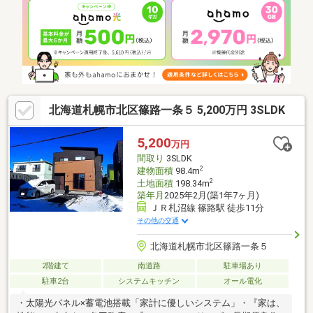
北海道札幌市北区篠路一条５ 5,200万円 3SLDK
5,200
万円
間取り
3SLDK
2
建物面積
98.4m
2
土地面積
198.34m
築年月
2025年2月(築1年7ヶ月)
ＪＲ札沼線 篠路駅 徒歩11分
その他の交通
北海道札幌市北区篠路一条５
2階建て
南道路
駐車場あり
駐車2台
システムキッチン
オール電化
・太陽光パネル×蓄電池搭載「家計に優しいシステム」・『家は、