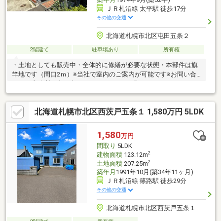
ＪＲ札沼線 太平駅 徒歩17分
その他の交通
北海道札幌市北区屯田五条２
2階建て
駐車場あり
所有権
・土地としても販売中・全体的に修繕が必要な状態・本部件は旗
竿地です（間口2ｍ）※当社で室内のご案内が可能です※お問い合
わせは事務所不在が多いためメールにてお願いいたします
北海道札幌市北区西茨戸五条１ 1,580万円 5LDK
1,580
万円
間取り
5LDK
2
建物面積
123.12m
2
土地面積
207.25m
築年月
1991年10月(築34年11ヶ月)
ＪＲ札沼線 篠路駅 徒歩29分
その他の交通
北海道札幌市北区西茨戸五条１