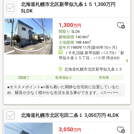
北海道札幌市北区新琴似九条１５ 1,300万円
ーに面してます♪■１・２階に温水洗浄便座付きトイレ♪■地下室は
奥まで広がっており収納力あり♪■１階ホールはペチカの熱を利用
5LDK
した物干しスペースあり♪■ラッキーが徒歩3分圏内にあり買い出
しに便利♪■バス停徒歩2分でJR新琴似駅・地下鉄麻生駅方面のア
1,300
万円
クセス良好♪
間取り
5LDK
2
建物面積
140.8m
2
土地面積
188.44m
築年月
1980年11月(築45年10ヶ月)
ＪＲ札沼線 新琴似駅 バス7分/「新
琴似８条１５丁目」バス停 停歩6分
北海道札幌市北区新琴似九条１５
2階建て
駐車場あり
所有権
●オススメポイント●○落ち着いた閑静な住宅街に位置しているた
め、騒音が少なく穏やかな生活を送る事ができます。○スーパー
やコンビニは徒歩圏内にあり、お仕事帰りや家事の合間にサッと
お買い物を済ませられます♪○小学校まで徒歩4分と近いため、毎
日の通学も安心感があります！お子様を安心してお見送りできる
北海道札幌市北区屯田二条１ 3,050万円 4LDK
距離感が魅力です。○近隣にはお子様が元気に遊べる公園があ
り、自然豊かな住環境です！四季の移ろいを感じながらのびのび
と子育てを楽しめます。○主要道路へ出やすく、車での移動はも
3,050
万円
ちろんバスの利用も便利な立地です！バス停までは徒歩6分で通