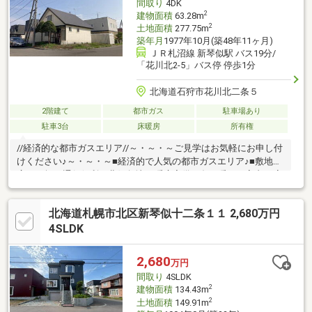
間取り
4DK
2
建物面積
63.28m
2
土地面積
277.75m
築年月
1977年10月(築48年11ヶ月)
ＪＲ札沼線 新琴似駅 バス19分/
「花川北2-5」バス停 停歩1分
北海道石狩市花川北二条５
2階建て
都市ガス
駐車場あり
駐車3台
床暖房
所有権
//経済的な都市ガスエリア//～・～・～ご見学はお気軽にお申し付
けください♪～・～・～■経済的で人気の都市ガスエリア♪■敷地
広々84坪の通行便利な北側角地♪■暖房完備で冬も暖かな室内♪■家
庭菜園の楽しめる広々敷地♪■郵便局・ローソンまで徒歩1分♪生活
便利な住環境♪■商業施設多数で買い物便利な立地♪■バス停「花川
北海道札幌市北区新琴似十二条１１ 2,680万円
北2-5」徒歩1分でアクセス便利♪■周辺は車通りの少ない閑静な住
宅街♪■敷地北向き角地で通行便利な立地♪■公園近くでお子様の子
4SLDK
育て環境も充実です♪■紅南小学校徒歩6分でお子様の通学も安心♪
2,680
万円
間取り
4SLDK
2
建物面積
134.43m
2
土地面積
149.91m