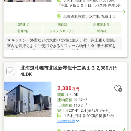
ＪＲ札沼線 新琴似駅 バス15分/
「屯田９条１０丁目」バス停 停歩5分
北海道札幌市北区屯田九条１１
2階建て
南道路
駐車場あり
駐車2台
システムキッチン
所有権
☆キッチン・浴室などの水廻り交換に加え、壁・床上張り実施♪
室内を気持ちよくご使用できるリフォーム物件！☆1階の和室を
洋室に変更！2階には3部屋を配置し、子育て世帯にも嬉しいゆと
りある間取り♪☆駐車場2台可能♪☆毎日の生活に欠かせないスー
パーやコンビニが徒歩10分圏内！利便性の高い住環境が魅力♪～
北海道札幌市北区新琴似十二条１３ 2,380万円
リフォーム内容～・屋根塗装・給水管交換・ボイラー交換・洗濯
水栓交換・暖房器交換・スイッチ・コンセント交換・窓枠コーキ
4LDK
ング・カーテンレール交換・壁・床上張り☆お問い合わせはハウ
スドゥ清田平岡 TEL：011-887-7462 までお気軽にどうぞ(^^)/
2,380
万円
間取り
4LDK
2
建物面積
82.87m
2
土地面積
110.7m
築年月
2014年2月(築12年7ヶ月)
ＪＲ札沼線 新琴似駅 徒歩34分
その他の交通