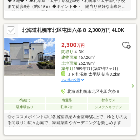
◆立地◆・JR札沼線「太平」駅徒歩8分・札幌市立太平南小学校
まで徒歩9分（約649m）◆ポイント◆・ 陽当り良好な南東角地
で開放感のある住環境・ 全居室収納に加えて納戸付き・ 南側
には家庭菜園なども楽しめる大きなお庭あり・ 外構工事を行う
ことで駐車3台まで可能（車種による）◆リフォーム詳細◆・
北海道札幌市北区屯田六条８ 2,300万円 4LDK
2001年6月：外装リフォーム（屋根）完了～設立30年の実績。後
悔しない住まい選びを～（株）円美屋にお任せください。TEL：
0120-081-038
2,300
万円
間取り
4LDK
2
建物面積
167.26m
2
土地面積
252.18m
築年月
1989年7月(築37年2ヶ月)
ＪＲ札沼線 太平駅 徒歩3.2km
その他の交通
北海道札幌市北区屯田六条８
2階建て
南道路
都市ガス
駐車場あり
駐車2台
システムキッチン
◎オススメポイント◎〇各居室収納＆全室6帖以上で、ゆとりのあ
る間取り〇広々お庭で、家庭菜園やガーデニングを楽しめます〇
車庫1台、屋外1台の計2台駐車が可能（車種によります）【リフ
ォーム歴】・2017年8月：屋根張替、シーリング工事・2022年9