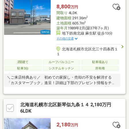
8,800
万円
間取り
4LDK
2
建物面積
291.36m
2
土地面積
605.7m
築年月
1989年2月(築37年7ヶ月)
地下鉄南北線 麻生駅 徒歩13分
その他の交通
北海道札幌市北区北三十四条西１
１
2階建て
ルーフバルコニー
駐車場あり
駐車3台
システムキッチン
所有権
＼ご来店特典あり／ 初めての家探し・売却の不安を解消する
「カスタマーブック」進呈！詳細は下部のプレゼント情報をチェ
ック♪・…━━━☆・…━━━☆・…━━━☆・…━━━☆『北34
条西11丁目』のオススメＰＯＩＮＴ！・…━━━☆・…
━━━☆・…━━━☆・…━━━☆■ＪＲ札沼線「新川」「新琴
北海道札幌市北区新琴似九条１４ 2,180万円
似」・地下鉄南北線「麻生」まで徒歩圏内のトリプルアクセルの
好立地！！■１階事務所、２階が居住スペースです。■敷地内には
6LDK
駐車スペースも完備。幅広い用途でご利用可能でございます。■
前面道路も約１８ｍの公道に接しており、コンビニやドラックス
2,180
万円
トア、家電量販店などの周辺施設も充実！