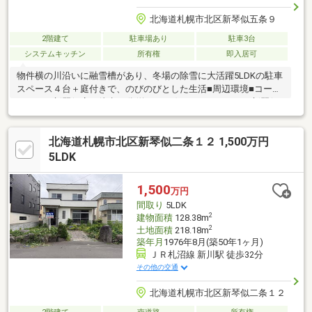
北海道札幌市北区新琴似五条９
2階建て
駐車場あり
駐車3台
システムキッチン
所有権
即入居可
物件横の川沿いに融雪槽があり、冬場の除雪に大活躍5LDKの駐車
スペース４台＋庭付きで、のびのびとした生活■周辺環境■コープ
さっぽろ新琴似店 徒歩18分(約1400ｍ) ラッキー新琴似
四番通店 徒歩9分(約720ｍ)セイコーマート新琴似5条店 徒歩5
分(約340ｍ)セブンイレブン新琴似5条店 徒歩7分(約545m)
北海道札幌市北区新琴似二条１２ 1,500万円
札幌市立光陽小学校 徒歩7分(約535ｍ)札幌市立光陽中学校 徒
歩6分(約430ｍ)●告知事項あり(詳細は担当までご連絡)●■経験豊富
5LDK
なスタッフが専門知識と真摯な気持ちをもってご対応いたします
■まずはお気軽にお問い合わせください！
1,500
万円
間取り
5LDK
2
建物面積
128.38m
2
土地面積
218.18m
築年月
1976年8月(築50年1ヶ月)
ＪＲ札沼線 新川駅 徒歩32分
その他の交通
北海道札幌市北区新琴似二条１２