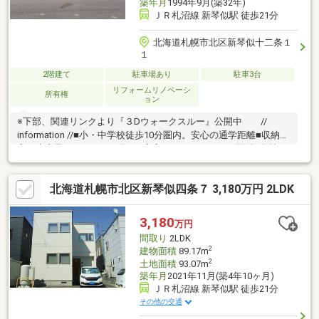
築年月
1994年9月(築32年)
ＪＲ札沼線 新琴似駅 徒歩21分
北海道札幌市北区新琴似十二条１
１
2階建て
駐車場あり
駐車3台
リフォームリノベーシ
所有権
ョン
※下部、関連リンクより『３Dウォークスルー』公開中 //
information //■小・中学校徒歩10分圏内。安心の通学距離■収納豊
富。大容量のパントリー有り■安心のフルリフォーム物件■角地×
吹き抜けで明るい住環境■駐車スペース３台で来客時も安心■2025
年3月リフォーム完了!・リフォーム内容【交換】キッチン、ユニ
北海道札幌市北区新琴似四条７ 3,180万円 2LDK
ットバス、洗面台、トイレ、建具、玄関ドア、ボイラー【床壁】
全室クロス交換・フローリング上貼り【その他】外壁・屋根塗装
3,180
万円
間取り
2LDK
2
建物面積
89.17m
2
土地面積
93.07m
築年月
2021年11月(築4年10ヶ月)
ＪＲ札沼線 新琴似駅 徒歩21分
その他の交通