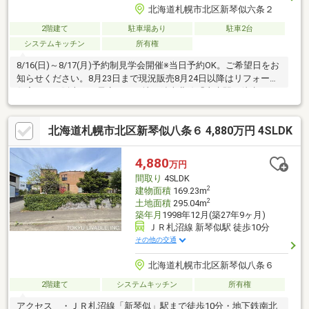
北海道札幌市北区新琴似六条２
2階建て
駐車場あり
駐車2台
システムキッチン
所有権
8/16(日)～8/17(月)予約制見学会開催※当日予約OK。ご希望日をお
知らせください。8月23日まで現況販売8月24日以降はリフォーム
住宅として販売する予定です。地下鉄南北線「麻生駅」徒歩１０
分、JR「新琴似駅」徒歩８分とダブルアクセス可能な好立地住
宅。新琴似小学校、新琴似中学校まで徒歩５分。東光ストア麻生
北海道札幌市北区新琴似八条６ 4,880万円 4SLDK
店まで車で3分。セブンイレブン札幌琴似６条東店まで徒歩3分。
北札幌病院まで徒歩10分。車で２分です。徒歩10分圏内に駅、学
校、スーパー、病院、コンビニが揃う生活環境の良い立地です。
4,880
万円
間取り
4SLDK
2
建物面積
169.23m
2
土地面積
295.04m
築年月
1998年12月(築27年9ヶ月)
ＪＲ札沼線 新琴似駅 徒歩10分
その他の交通
北海道札幌市北区新琴似八条６
2階建て
システムキッチン
所有権
アクセス ・ＪＲ札沼線「新琴似」駅まで徒歩10分・地下鉄南北