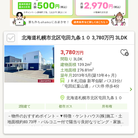
床（フロアタイル、CF貼り） 和室→洋室へ＊－＊＊－＊＊－＊＊
－＊◇売却のご相談もお任せを◇お家を売りたい方お気軽に→電
話：011-351-0453まで。
北海道札幌市北区屯田九条１０ 3,780万円 3LDK
3,780
万円
間取り
3LDK
2
建物面積
139.2m
2
土地面積
276.81m
築年月
2013年5月(築13年4ヶ月)
ＪＲ札沼線 新琴似駅 バス23分/
「屯田紅葉山通」バス停 停歩4分
北海道札幌市北区屯田九条１０
2階建て
都市ガス
所有権
－物件のおすすめポイント－▼特徴・ケントハウス(株)施工・土
地面積約83.73坪・バルコニー付で陽当り良好なリビング・家族を
見守りやすい対面式キッチン・キッチン後ろにカウンター付の家
事室有・1階に約2.5帖の書斎を設置・WICやSICの他、随所に収納