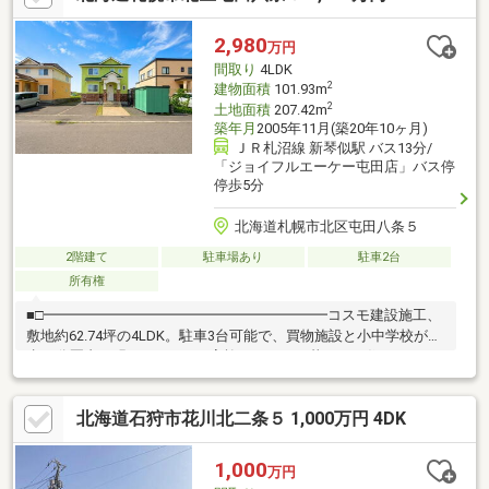
2,980
万円
間取り
4LDK
2
建物面積
101.93m
2
土地面積
207.42m
築年月
2005年11月(築20年10ヶ月)
ＪＲ札沼線 新琴似駅 バス13分/
「ジョイフルエーケー屯田店」バス停
停歩5分
北海道札幌市北区屯田八条５
2階建て
駐車場あり
駐車2台
所有権
■□━━━━━━━━━━━━━━━━━━━━コスモ建設施工、
敷地約62.74坪の4LDK。駐車3台可能で、買物施設と小中学校が徒
歩10分圏内。明るいLDKで、家族がのびのび暮らせる住まいで
す。━━━━━━━━━━━━━━━━━━━━□■■土地207.42
平米、建物101.93平米■2005年11月築の木造2階建■ジョイフルエ
北海道石狩市花川北二条５ 1,000万円 4DK
ーケー屯田店まで徒歩約3分■サンドラッグ屯田店まで徒歩約5分■
ロピア屯田店まで徒歩約8分■屯田小学校まで徒歩約7分■屯田北中
学校まで徒歩約9分■駐車スペース3台分（車種による）■現在居住
1,000
万円
中のため、内覧は事前予約をお願いします