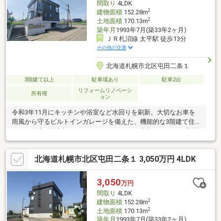
間取り
4LDK
学・通勤にも便利です！お気軽にお問い合わせくださいませ♪
2
建物面積
152.28m
2
土地面積
170.13m
築年月
1993年7月(築33年2ヶ月)
ＪＲ札沼線 太平駅 徒歩13分
その他の交通
北海道札幌市北区屯田二条１
3階建て以上
駐車場あり
駐車2台
リフォームリノベーシ
所有権
ョン
令和3年11月にキッチンや浴室など水回りを刷新。大切なお車を
雨風から守るビルトインガレージを備えた、機能的な3階建て住宅
です。全室6帖以上のゆとりある4LDKで、ご家族それぞれの空間
もゆったり確保。東・北西の角地につき開放感があり、前面道路
は幅員8mと除雪や入出庫もスムーズです。食洗機やFF暖房、エア
北海道札幌市北区屯田二条１ 3,050万円 4LDK
コンなど設備も充実。JR「太平」駅徒歩13分のほか、スーパーや
ホームセンターも徒歩約17分と生活利便性が高い立地です。◎周
辺環境◎・ジェイ・アール生鮮市場 北45条店・・・徒歩約17分・
3,050
万円
ラッキー北49条店・・・徒歩約17分・DCM北栄店・・・徒歩約17
間取り
4LDK
分
2
建物面積
152.28m
2
土地面積
170.13m
築年月
1993年7月(築33年2ヶ月)