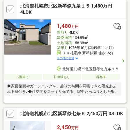
月：給湯ボイラー交換その他メンテナンスされており、売主様が
北海道札幌市北区新琴似九条１５ 1,480万円
大切にお使いのお家です・給湯 暖房：灯油◇中央バス「北陵高校
前」駅まで徒歩4分 …乗車約14分で「麻生駅」へアクセス◇コー
4LDK
プさっぽろとんでん店…徒歩11分◇シーナシーナ屯田…徒歩24分
（車で6分）◇屯田西小学校まで徒歩10分◇屯田中央中学校まで
1,480
万円
徒歩4分
間取り
4LDK
2
建物面積
104.89m
2
土地面積
158.98m
築年月
1976年10月(築49年11ヶ月)
ＪＲ札沼線 新琴似駅 徒歩35分
その他の交通
北海道札幌市北区新琴似九条１５
2階建て
駐車場あり
所有権
◆家庭菜園やガーデニングを。趣味の時間を満喫できる陽光あふ
れる庭付き♪◆住空間をスッキリ保てる、家中たっぷりとした収
納スペースを完備◆敷地内2台駐車可能。共働き世帯や来客時も
安心のスペースを確保
北海道札幌市北区新琴似七条６ 2,450万円 3SLDK
2,450
万円