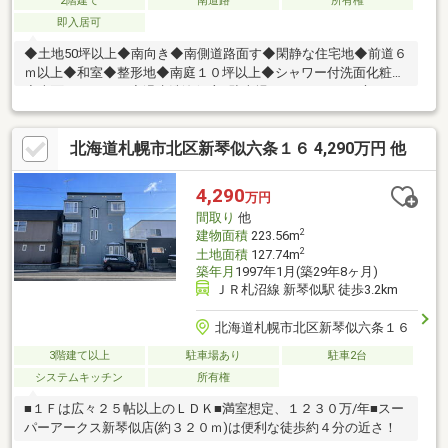
2階建て
南道路
所有権
即入居可
◆土地50坪以上◆南向き◆南側道路面す◆閑静な住宅地◆前道６
ｍ以上◆和室◆整形地◆南庭１０坪以上◆シャワー付洗面化粧台
◆南面バルコニー◆温水洗浄便座□駐車場はないですが、庭の一
部を削る事で駐車スペースは確保できます！※契約不適合責任免
責、現状渡し
北海道札幌市北区新琴似六条１６ 4,290万円 他
4,290
万円
間取り
他
2
建物面積
223.56m
2
土地面積
127.74m
築年月
1997年1月(築29年8ヶ月)
ＪＲ札沼線 新琴似駅 徒歩3.2km
北海道札幌市北区新琴似六条１６
3階建て以上
駐車場あり
駐車2台
システムキッチン
所有権
■１Ｆは広々２５帖以上のＬＤＫ■満室想定、１２３０万/年■スー
パーアークス新琴似店(約３２０ｍ)は便利な徒歩約４分の近さ！