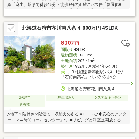
線「麻生」駅まで徒歩15分・徒歩3分の距離にバス停「新琴似8条
6丁目」があります。物件の特徴・壁紙には珪藻土を使用してお
り、除湿効果があります。また、ご自身でお手入れすることも可
能です。・2階にもトイレ、キッチン、洗面所があります。・土地
北海道石狩市花川南八条４ 800万円 4SLDK
面積が295.04m2あり、広々としております。・カースペース2台
分有り（車種による制限あり）・納戸や食品庫があり、収納スペ
ースも豊富です。・宅地内は高低差のないフラットな地形で
800
万円
す。・2階には広々としたバルコニーがあり、BBQなど楽しむこと
間取り
4SLDK
ができます。
2
建物面積
180.5m
2
土地面積
207.41m
築年月
1982年3月(築44年6ヶ月)
ＪＲ札沼線 新琴似駅 バス11分/
「石狩南高校」バス停 停歩2分
北海道石狩市花川南八条４
2階建て
駐車場あり
システムキッチン
所有権
//地下１階付き２階建て・収納力のある４SLDK♪//◆安心のアフタ
ー「２４時間コールセンター」付♪■リビングと和室は開放すると
広々１６帖スペース♪■暖房は経済的なペチカ付き住宅♪■IHクッキ
ングヒーター・食洗機付きの使い勝手の良いキッチン♪■居室は全
て６帖以上♪■２階には３帖の納戸あり♪■２階居室は全てバルコニ