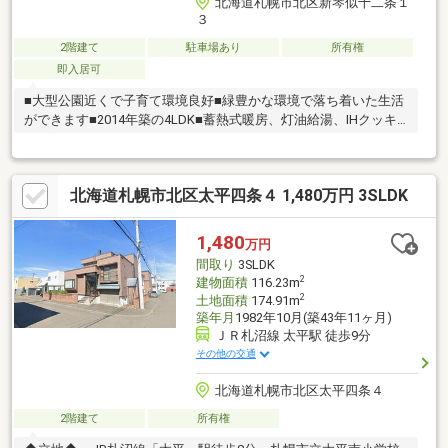
北海道札幌市北区新琴似十二条１
３
2階建て
駐車場あり
所有権
即入居可
■大型公園近くで子育て環境良好■緑豊かな環境で落ち着いた生活
ができます■2014年築の4LDK■蓄熱式暖房、灯油給湯、IHクッキ
ングヒーター
北海道札幌市北区太平四条４ 1,480万円 3SLDK
1,480
万円
間取り
3SLDK
2
建物面積
116.23m
2
土地面積
174.91m
築年月
1982年10月(築43年11ヶ月)
ＪＲ札沼線 太平駅 徒歩9分
その他の交通
北海道札幌市北区太平四条４
2階建て
所有権