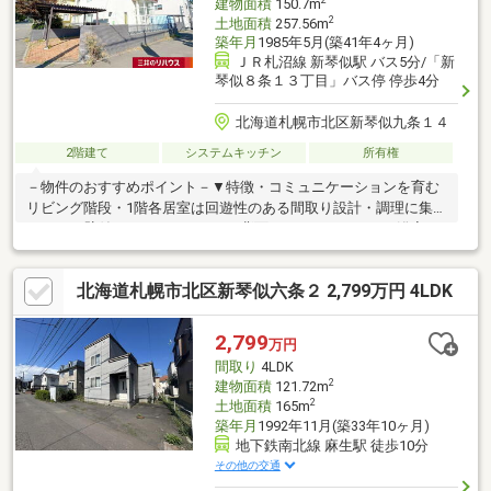
建物面積
150.7m
2
土地面積
257.56m
築年月
1985年5月(築41年4ヶ月)
ＪＲ札沼線 新琴似駅 バス5分/「新
琴似８条１３丁目」バス停 停歩4分
北海道札幌市北区新琴似九条１４
2階建て
システムキッチン
所有権
－物件のおすすめポイント－▼特徴・コミュニケーションを育む
リビング階段・1階各居室は回遊性のある間取り設計・調理に集中
しやすい壁付キッチン・キッチン背面にユーティリティ・浴室を
配置、家事動線良好・足を伸ばしてくつろげる和室が3室有・各階
に洗面室・トイレを設置・駐車スペース2台分有(車種による)▼設
北海道札幌市北区新琴似六条２ 2,799万円 4LDK
備・IHクッキングヒーター▼周辺環境・ジェイアール生鮮市場新
琴似店 徒歩8分(約600m)・セイコーマート新琴似10条店 徒歩3分
(約240m)■ ご希望の住まい探しをお手伝いします
2,799
万円
━━━━━・・・物件の詳細・ご相談はお気軽にお問い合わせく
間取り
4LDK
ださい。
2
建物面積
121.72m
2
土地面積
165m
築年月
1992年11月(築33年10ヶ月)
地下鉄南北線 麻生駅 徒歩10分
その他の交通