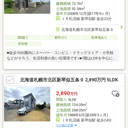
2
建物面積
73.7m
2
土地面積
92.56m
築年月
2008年12月(築17年9ヶ月)
ＪＲ札沼線 新琴似駅 徒歩23分
北海道札幌市北区新琴似五条９
2階建て
都市ガス
駐車場あり
所有権
■徒歩10分圏内にスーパー・コンビニ・ドラッグストア・小学校
などがそろう、生活利便の良い住環境です♪■1階はLDKを中心に水
回りがまとまった使いやすい間取り！家事動線もスムーズです
♪■2階は全室洋室の3LDK！各居室に収納があり、寝室・子ども部
屋・書斎など用途に合わせて使えます♪■新琴似エリアで戸建てを
北海道札幌市北区新琴似五条９ 2,890万円 5LDK
お探しの方におすすめです！現況優先となります♪お気軽にお問い
合わせください♪（TEL:011-790-8100）
2,890
万円
間取り
5LDK
2
建物面積
134.05m
2
土地面積
268.05m
築年月
1988年6月(築38年3ヶ月)
ＪＲ札沼線 新琴似駅 徒歩24分
その他の交通