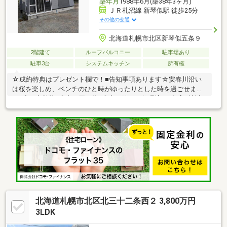
築年月
1988年6月(築38年3ヶ月)
ＪＲ札沼線 新琴似駅 徒歩25分
その他の交通
北海道札幌市北区新琴似五条９
2階建て
ルーフバルコニー
駐車場あり
駐車3台
システムキッチン
所有権
☆成約特典はプレゼント欄で！■告知事項あります☆安春川沿い
は桜を楽しめ、ベンチのひと時がゆったりとした時を過ごせます
♪・小・中学校7分内、買い物9分内の嬉しい住環境♪・各室6帖以
上のゆったり5ＬＤＫ夏は風通しの良い家・各室ＦＦストーブでホ
ンワカ暖房・駐車5台可能・庭付
北海道札幌市北区北三十二条西２ 3,800万円
3LDK