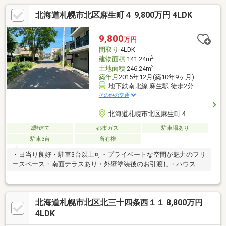
北海道札幌市北区麻生町４ 9,800万円 4LDK
9,800
万円
間取り
4LDK
2
建物面積
141.24m
2
土地面積
246.24m
築年月
2015年12月(築10年9ヶ月)
地下鉄南北線 麻生駅 徒歩2分
その他の交通
北海道札幌市北区麻生町４
2階建て
都市ガス
駐車場あり
駐車3台
所有権
・日当り良好・駐車3台以上可・プライベートな空間が魅力のフリ
ースペース・南面テラスあり・外壁塗装後のお引渡し・ハウスク
リーニング渡し緑の木々や草花に囲まれたデザイン性の高い住宅
その居住スペースは地下鉄至近の住環境であることを忘れさせて
しまう程快適な居住空間となっております
北海道札幌市北区北三十四条西１１ 8,800万円
4LDK