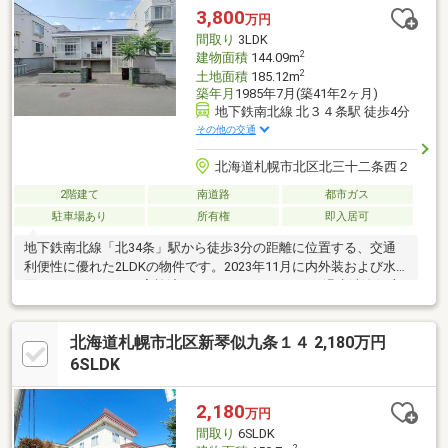
3,800
万円
間取り
3LDK
2
建物面積
144.09m
2
土地面積
185.12m
築年月
1985年7月(築41年2ヶ月)
地下鉄南北線 北３４条駅 徒歩4分
その他の交通
北海道札幌市北区北三十二条西２
2階建て
南道路
都市ガス
駐車場あり
所有権
即入居可
地下鉄南北線「北34条」駅から徒歩3分の距離に位置する、交通
利便性に優れた2LDKの物件です。2023年11月に内外装および水
回りのリフォームを実施済み。システムキッチンや温水洗浄便座
など、快適な生活を支える設備が整っています。北海道の冬に欠
かせないFF暖房や二重サッシ、玄関フードを備え、季節を問わず
北海道札幌市北区新琴似九条１４ 2,180万円
室内は穏やかな環境です。敷地内には3台分の駐車スペースと物置
も確保しました。周辺にはコンビニやスーパー、医療施設が点在
6SLDK
しており、日常の買い物や通院もスムーズです。利便性と快適性
を兼ね備えた住環境を、ぜひ現地でご検討ください。
2,180
万円
間取り
6SLDK
2