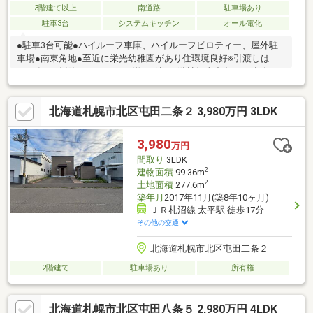
3階建て以上
南道路
駐車場あり
駐車3台
システムキッチン
オール電化
●駐車3台可能●ハイルーフ車庫、ハイルーフピロティー、屋外駐
車場●南東角地●至近に栄光幼稚園があり住環境良好※引渡しは
2027年4月以降となります。詳細確認は弊社担当中島へご連絡く
ださい。中島携帯番号 080-4502-2610
北海道札幌市北区屯田二条２ 3,980万円 3LDK
3,980
万円
間取り
3LDK
2
建物面積
99.36m
2
土地面積
277.6m
築年月
2017年11月(築8年10ヶ月)
ＪＲ札沼線 太平駅 徒歩17分
その他の交通
北海道札幌市北区屯田二条２
2階建て
駐車場あり
所有権
北海道札幌市北区屯田八条５ 2,980万円 4LDK