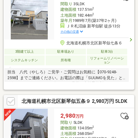
間取り
3SLDK
2
建物面積
137.51m
2
土地面積
182.44m
築年月
1989年7月(築37年2ヶ月)
ＪＲ札沼線 新琴似駅 徒歩13分
その他の交通
北海道札幌市北区新琴似七条６
3階建て以上
駐車場あり
駐車3台
リフォームリノベーシ
システムキッチン
所有権
ョン
担当 八代（やしろ）ご見学・ご質問はお気軽に【070-9248-
2598】までご連絡ください。お電話の際は「SUUMOを見た」と
お伝えいただくとスムーズです。ご見学は事前予約制となってお
りますので、「見学予約ボタン」またはお電話よりご予約をお願
いいたします。※毎週水曜日は定休日です。◎室内リフォーム歴
北海道札幌市北区新琴似五条９ 2,980万円 5LDK
が充実しており、綺麗なお部屋です。〇2020年6月には浴室・ト
イレ・洗面台を新品交換し、クロス・クッションフロアの張替え
やパネルヒーター交換を実施。〇2024年10月にはリビングクロス
2,980
万円
張替えとストーブ新設、2025年5月には9帖洋室の暖房をファンコ
間取り
5LDK
ンベクターへ交換しております。
2
建物面積
134.05m
2
土地面積
268.05m