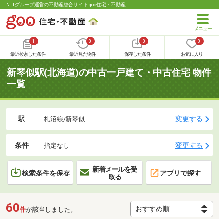
NTTグループ運営の不動産総合サイト goo住宅・不動産
1
0
0
0
最近検索した条件
最近見た物件
保存した条件
お気に入り
新琴似駅(北海道)の中古一戸建て・中古住宅 物件
一覧
駅
変更する
札沼線/新琴似
条件
変更する
指定なし
新着メールを受
検索条件を保存
アプリで探す
取る
60
件
が該当しました。