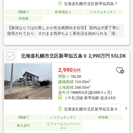
北海道札幌市北区新琴似四条７
2階建て
駐車場あり
システムキッチン
所有権
【築浅ならではの美しさが光る南西向き住宅】 室内は大変丁寧に
使用されており、そのまま気持ちよく新生活を始められる「清潔
感」が最大の魅力。現在は開放的な2LDKですが、将来的に2階洋
室を仕切り3LDKへ変更可能な「永く住める」設計です。 1階・2
階の2カ所にトイレを完備し、水回りは手入れが楽な人工大理石キ
北海道札幌市北区新琴似五条９ 2,990万円 5SLDK
ッチンや窓付一坪バスなどグレードの高さもポイント。リビング
エアコンとパネルヒーターで空調も快適です。コンビニ徒歩2分、
小・中学校も近く、美しい住まいで安心の子育てライフが叶いま
2,990
万円
す。
間取り
5SLDK
2
建物面積
134.05m
2
土地面積
268.05m
築年月
1988年6月(築38年3ヶ月)
ＪＲ札沼線 新琴似駅 徒歩24分
北海道札幌市北区新琴似五条９
2階建て
システムキッチン
所有権
リフォームリノベーシ
即入居可
ョン