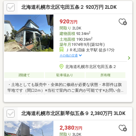
有・4台駐車可能(カーポート2台分有／車種による)▼設備・IHコ
北海道札幌市北区屯田五条２ 920万円 2LDK
ンロ、食洗機・エコジョーズ(都市ガス)・電動物干しユニット▼
周辺環境・ホクレンショップFoodFarm屯田8条店 徒歩4分(約
280m)■ ご希望の住まい探しをお手伝いします ━━━━━・・・
920
万円
物件の詳細・ご相談はお気軽にお問い合わせください。
間取り
2LDK
2
建物面積
92.34m
2
土地面積
190.26m
築年月
1974年9月(築52年)
ＪＲ札沼線 太平駅 徒歩17分
その他の交通
北海道札幌市北区屯田五条２
2階建て
駐車場あり
所有権
・土地としても販売中・全体的に修繕が必要な状態・本部件は旗
竿地です（間口2ｍ）※当社で室内のご案内が可能です※お問い合
わせは事務所不在が多いためメールにてお願いいたします
北海道札幌市北区新琴似五条９ 2,380万円 3LDK
2,380
万円
間取り
3LDK