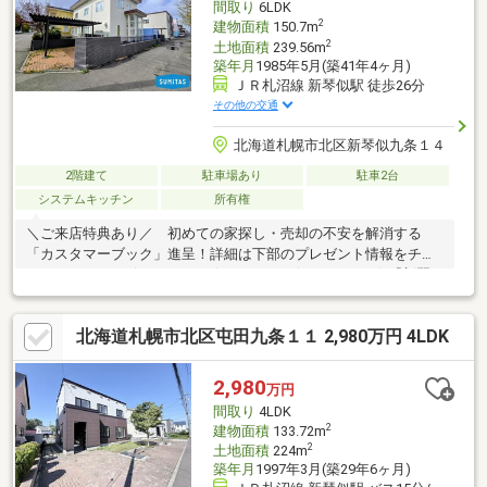
間取り
6LDK
2
建物面積
150.7m
2
土地面積
239.56m
築年月
1985年5月(築41年4ヶ月)
ＪＲ札沼線 新琴似駅 徒歩26分
その他の交通
北海道札幌市北区新琴似九条１４
2階建て
駐車場あり
駐車2台
システムキッチン
所有権
＼ご来店特典あり／ 初めての家探し・売却の不安を解消する
「カスタマーブック」進呈！詳細は下部のプレゼント情報をチェ
ック♪・…━━━☆・…━━━☆・…━━━☆・…━━━☆『新琴
似9条14丁目』のオススメＰＯＩＮＴ！・…━━━☆・…
━━━☆・…━━━☆・…━━━☆■6LDK・建物約45坪の間取
北海道札幌市北区屯田九条１１ 2,980万円 4LDK
り。大家族や二世帯、テレワークルームや趣味の部屋など、ライ
フスタイルに合わせた活用が可能です■ゆったりとした敷地に
は、冬の積雪時にも心強い「車庫」と「カーポート」を完備。
2,980
万円
■「新琴似西公園」まで徒歩1分。緑豊かで穏やかなロケーション
間取り
4LDK
です。■徒歩圏内に銀行やスーパーあり。
2
建物面積
133.72m
2
土地面積
224m
築年月
1997年3月(築29年6ヶ月)