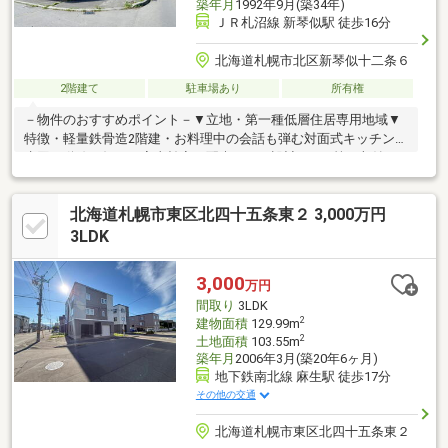
築年月
1992年9月(築34年)
ＪＲ札沼線 新琴似駅 徒歩16分
北海道札幌市北区新琴似十二条６
2階建て
駐車場あり
所有権
－物件のおすすめポイント－▼立地・第一種低層住居専用地域▼
特徴・軽量鉄骨造2階建・お料理中の会話も弾む対面式キッチン・
水回り動線が短く、家事効率に配慮された設計・WIC等の収納ス
ペース有・在宅ワーク等に活用できる書斎スペース付・2部屋に面
したバルコニー有・広々としたお庭有・駐車スペース有(車種によ
北海道札幌市東区北四十五条東２ 3,000万円
る)▼設備・トイレ2箇所▼周辺環境・新琴似北小学校 徒歩5分(約
400m)・セイコーマートおおば店 徒歩5分(約350m)※現況地目は宅
3LDK
地■ ご希望の住まい探しをお手伝いします ━━━━━・・・物件
の詳細・ご相談はお気軽にお問い合わせください。
3,000
万円
間取り
3LDK
2
建物面積
129.99m
2
土地面積
103.55m
築年月
2006年3月(築20年6ヶ月)
地下鉄南北線 麻生駅 徒歩17分
その他の交通
北海道札幌市東区北四十五条東２