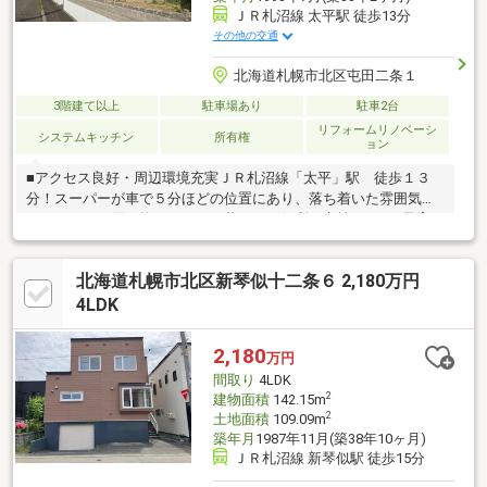
ＪＲ札沼線 太平駅 徒歩13分
その他の交通
北海道札幌市北区屯田二条１
3階建て以上
駐車場あり
駐車2台
リフォームリノベーシ
システムキッチン
所有権
ョン
■アクセス良好・周辺環境充実ＪＲ札沼線「太平」駅 徒歩１３
分！スーパーが車で５分ほどの位置にあり、落ち着いた雰囲気で
ありながらお買い物もしやすく暮らしに便利な立地です。■子育
て環境充実近隣に保育園、幼稚園等複数あり！公園もあり、お子
様がのびのびと遊ぶことができる環境が整っています。■駐車ス
北海道札幌市北区新琴似十二条６ 2,180万円
ペース駐車スペースを２台分確保しています。※車種による■２０
２１年１１月リフォーム・内装全面（床・壁・天井・建具）・キ
4LDK
ッチン、浴室、トイレ、洗面所、給湯器・外壁、屋根■間取り南
向きのＬＤＫで家族団らん♪全室６帖以上のゆとりある広さでファ
2,180
万円
ミリーにもおすすめ！
間取り
4LDK
2
建物面積
142.15m
2
土地面積
109.09m
築年月
1987年11月(築38年10ヶ月)
ＪＲ札沼線 新琴似駅 徒歩15分