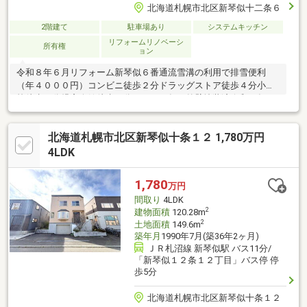
北海道札幌市北区新琴似十二条６
2階建て
駐車場あり
システムキッチン
リフォームリノベーシ
所有権
ョン
令和８年６月リフォーム新琴似６番通流雪溝の利用で排雪便利
（年４０００円）コンビニ徒歩２分ドラッグストア徒歩４分小学
校徒歩３分児童会館徒歩４分２０２０年頃外壁塗装済令和８年６
月リフォーム完成予定屋根塗装・全室クロス貼替UT・トイレ以外
のフロアタイル貼替キッチン・１坪ユニットバス・トイレ・洗面
北海道札幌市北区新琴似十条１２ 1,780万円
化粧台交換玄関ドア・灯油給湯ボイラー・照明LED交換１階和室
を洋室に変更車庫シャッター高さ1740ｍｍ、幅2490ｍｍ
4LDK
1,780
万円
間取り
4LDK
2
建物面積
120.28m
2
土地面積
149.6m
築年月
1990年7月(築36年2ヶ月)
ＪＲ札沼線 新琴似駅 バス11分/
「新琴似１２条１２丁目」バス停 停
歩5分
北海道札幌市北区新琴似十条１２