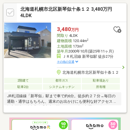
2台分あり■システムキッチン＆ビルトインオーブン■音楽を楽し
北海道札幌市北区新琴似十条１２ 3,480万円
める浴室スピーカーを搭載■太陽光パネル設置■リビングには開放
感のある吹き抜けありさらに太陽光パネル、セントラルヒーティ
4LDK
ング、エコジョーズといった日々の快適性と確かな安心感を支え
る設備が充実。こだわりが詰まった住環境をぜひ現地でご体感く
3,480
万円
ださい。
間取り
4LDK
2
建物面積
120.44m
2
土地面積
173m
築年月
2000年10月(築25年11ヶ月)
ＪＲ札沼線 新琴似駅 徒歩27分
その他の交通
北海道札幌市北区新琴似十条１２
2階建て
都市ガス
駐車場あり
駐車2台
システムキッチン
所有権
JR札沼線線「新琴似」駅まで車で約6分。徒歩約２７分→毎日の
通勤・通学はもちろん、週末のお出かけにも便利な好アクセス 札
幌市営地下鉄南北線「麻生」駅までバス9分。新琴似10条10丁目
停徒歩約５分。→始発駅の「麻生」駅が利用可。リノベーション
内容 カーポート新設 アスファルト舗装 暖房/給湯：都市ガスエコ
ジョーズ 屋根/外壁塗装 水回り取替（キッチン・バス・洗面化粧
台・トイレ） エアコン新設 内装：壁（クロス貼替・タイル施工）