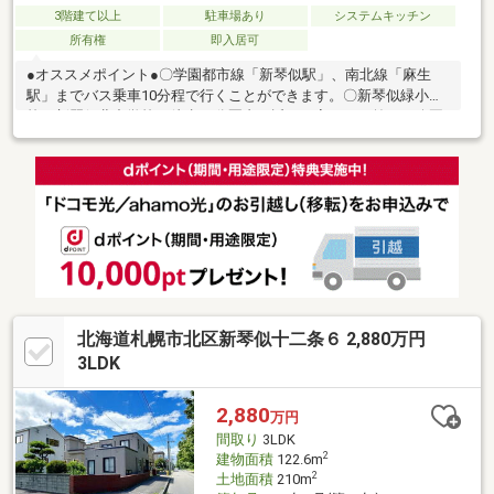
3階建て以上
駐車場あり
システムキッチン
所有権
即入居可
●オススメポイント●〇学園都市線「新琴似駅」、南北線「麻生
駅」までバス乗車10分程で行くことができます。〇新琴似緑小学
校、新琴似北中学校が徒歩10分圏内と近く、家の目の前には公園
があるので子育てにぴったりの立地です！〇リビングは広々とし
た20帖！家族団らんの時間を楽しむことができます。〇独立キッ
チンは広い空間で、食器棚や大きめな冷蔵庫も置けます。動線も
確保でき、お料理のにおいや煙が他の部屋に広がりにくいです。
〇全居室6帖以上あり、ご家族それぞれのお部屋でゆったりと過ご
せます。〇車庫付きのため、降雪時でも雪下ろしの必要が少な
く、お車の管理がしやすい点も魅力的です♪
北海道札幌市北区新琴似十二条６ 2,880万円
3LDK
2,880
万円
間取り
3LDK
2
建物面積
122.6m
2
土地面積
210m