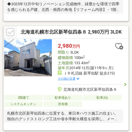
◆2025年12月中旬リノベーション完成物件、緑豊かな環境で四季
を感じられる戸建、北西・南西の角地【リフォーム内容】・1階間
取変更(キッチン対面式へ、収納、脱衣室、バスルーム部分)、2階
間取り変更(和室→洋室へ、トイレ新規設置等)・全室壁クロス貼
替・全室床フローリング貼替・和室畳表替・全室照明ダウンライ
北海道札幌市北区新琴似四条８ 2,980万円 3LDK
トへ(居室メイン照明除く)・スイッチ、レジスター交換・建具交
換(和室除く)・玄関ドア交換、玄関下駄箱交換、・1階トイレ交
換、2階トイレ新規設置、キッチン交換、洗面台交換、ユニットバ
2,980
万円
ス交換(1坪タイプへ)・灯油ボイラー新規設置・外壁、屋根塗装※
間取り
3LDK
告知事項有り。詳細は担当まで。
2
建物面積
100m
2
土地面積
133.43m
築年月
2014年12月(築11年9ヶ月)
ＪＲ札沼線 新琴似駅 徒歩27分
その他の交通
北海道札幌市北区新琴似四条８
2階建て
駐車場あり
駐車2台
システムキッチン
所有権
札幌市北区新琴似四条に位置する、東日本ハウス施工の住まい。
独自のグッドストロング工法や省令準耐火構造を採用し、メータ
ーモジュールによるゆとりある空間設計が特徴です。光陽小学校
へ徒歩12分、光陽中学校へ徒歩8分と通学も安心。■カースペース