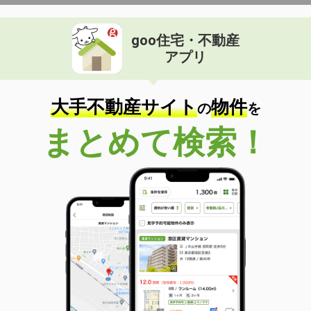
goo住宅・不動産
アプリ
大手不動産サイト
物件
の
を
まとめて検索！