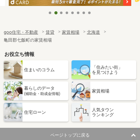
goo住宅・不動産
賃貸
家賃相場
北海道
亀田郡七飯町の家賃相場
お役立ち情報
「住みたい街」
住まいのコラム
を見つけよう
暮らしのデータ
家賃相場
(補助金・助成金情報)
人気タウン
住宅ローン
ランキング
ページトップに戻る