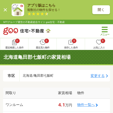
アプリ版はこちら
開く
複数社の物件を探せる！
NTTグループ運営の不動産総合サイト goo住宅・不動産
0
0
0
0
最近検索した条件
最近見た物件
保存した条件
お気に入り
北海道亀田郡七飯町の家賃相場
市区
変更する
北海道/亀田郡七飯町
間取り
家賃相場
物件
4.1
ワンルーム
物件一覧へ
万円