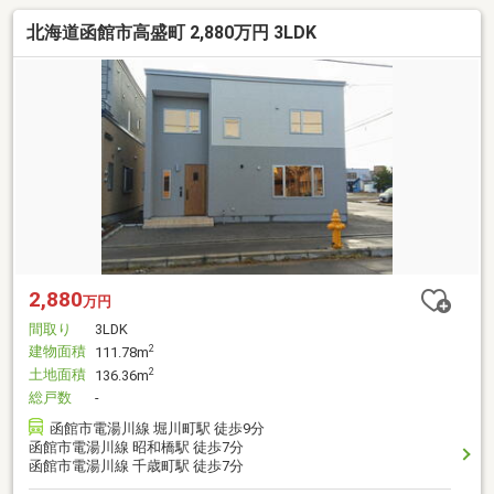
北海道函館市高盛町 2,880万円 3LDK
2,880
万円
間取り
3LDK
建物面積
2
111.78m
土地面積
2
136.36m
総戸数
-
函館市電湯川線 堀川町駅 徒歩9分
函館市電湯川線 昭和橋駅 徒歩7分
函館市電湯川線 千歳町駅 徒歩7分