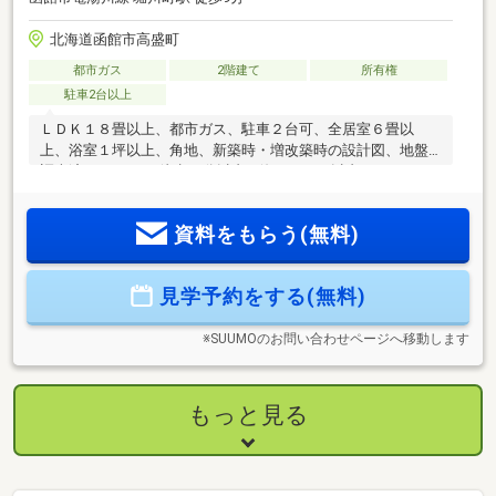
北海道函館市高盛町
都市ガス
2階建て
所有権
駐車2台以上
ＬＤＫ１８畳以上、都市ガス、駐車２台可、全居室６畳以
上、浴室１坪以上、角地、新築時・増改築時の設計図、地盤
調査済、スーパー 徒歩10分以内、海まで2km以内、システム
キッチン、全居室収納、前道６ｍ以上、整形地、シャワー付
洗面化粧台、対面式キッチン、トイレ２ヶ所、２階建、温水
資料をもらう(無料)
洗浄便座、浴室に窓、全居室フローリング、シューズインク
ローク、平坦地
見学予約をする(無料)
※SUUMOのお問い合わせページへ移動します
もっと見る