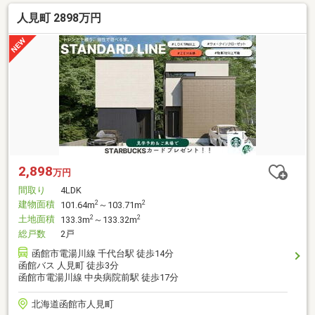
人見町 2898万円
2,898
万円
間取り
4LDK
建物面積
2
2
101.64m
～103.71m
土地面積
2
2
133.3m
～133.32m
総戸数
2戸
函館市電湯川線 千代台駅 徒歩14分
函館バス 人見町 徒歩3分
函館市電湯川線 中央病院前駅 徒歩17分
北海道函館市人見町