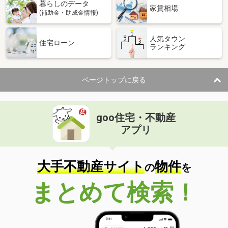
暮らしのデータ
家賃相場
(補助金・助成金情報)
人気タウン
住宅ローン
ランキング
ページトップに戻る
goo住宅・不動産
アプリ
大手不動産サイト
物件
の
を
まとめて検索！