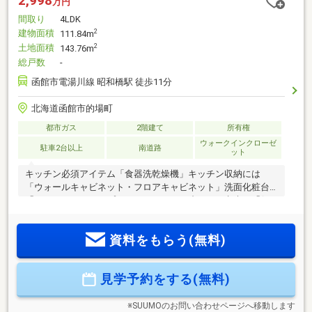
2,998
万円
間取り
4LDK
建物面積
2
111.84m
土地面積
2
143.76m
総戸数
-
函館市電湯川線 昭和橋駅 徒歩11分
北海道函館市的場町
都市ガス
2階建て
所有権
ウォークインクローゼ
駐車2台以上
南道路
ット
キッチン必須アイテム「食器洗乾燥機」キッチン収納には
「ウォールキャビネット・フロアキャビネット」洗面化粧台
「フルスライドタイプ」システムバスは省エネを考慮し「保
温構造浴槽・スイッチ付エコシャワー」エアコン付で夏も快
適！キッチンワークトップ・シンクどちらも「人造大理石」
資料をもらう(無料)
駐車２台可、年度内引渡可、省エネ給湯器、システムキッチ
ン、全居室収納、ＬＤＫ１8畳以上、シャワー付洗面化粧台、
対面式キッチン、EV車充電設備、トイレ２ヶ所、浴室１坪以
見学予約をする(無料)
上、温水洗浄便座、浴室に窓、ＴＶモニタ付インターホン、
節水型トイレ、全居室フローリング、ウォークインクローゼ
ット、リビング階段、都市ガス、エアコン
※SUUMOのお問い合わせページへ移動します