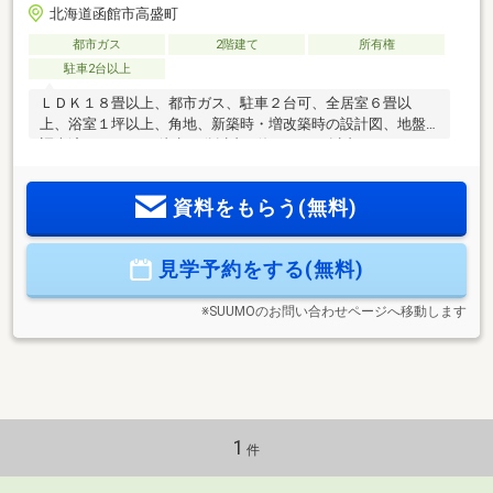
北海道函館市高盛町
都市ガス
2階建て
所有権
駐車2台以上
ＬＤＫ１８畳以上、都市ガス、駐車２台可、全居室６畳以
上、浴室１坪以上、角地、新築時・増改築時の設計図、地盤
調査済、スーパー 徒歩10分以内、海まで2km以内、システム
キッチン、全居室収納、前道６ｍ以上、整形地、シャワー付
洗面化粧台、対面式キッチン、トイレ２ヶ所、２階建、温水
資料をもらう(無料)
洗浄便座、浴室に窓、全居室フローリング、シューズインク
ローク、平坦地
見学予約をする(無料)
※SUUMOのお問い合わせページへ移動します
1
件