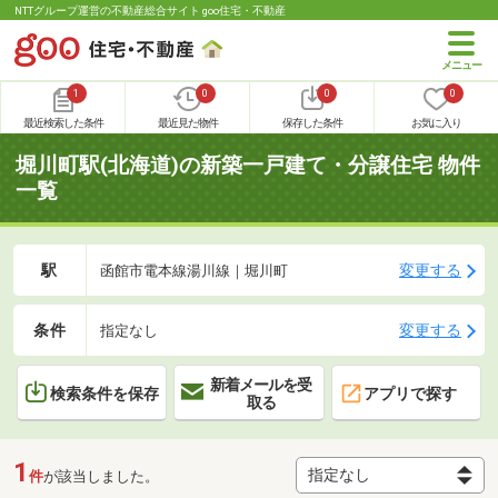
NTTグループ運営の不動産総合サイト goo住宅・不動産
1
0
0
0
最近検索した条件
最近見た物件
保存した条件
お気に入り
堀川町駅(北海道)の新築一戸建て・分譲住宅 物件
一覧
駅
変更する
函館市電本線湯川線｜堀川町
条件
変更する
指定なし
新着メールを受
検索条件を保存
アプリで探す
取る
1
件
が該当しました。