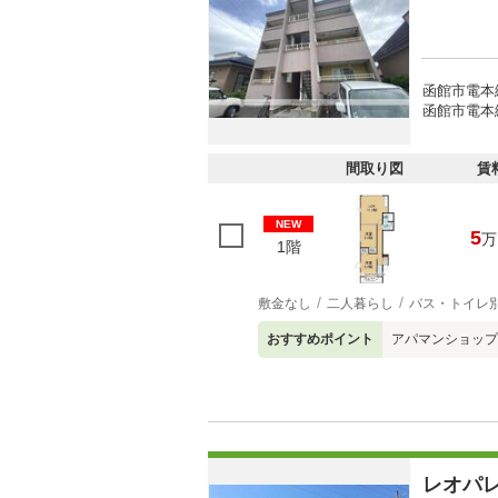
函館市電本
函館市電本
間取り図
賃
NEW
5
万
1階
敷金なし
二人暮らし
バス・トイレ
おすすめポイント
アパマンショップ
レオパ