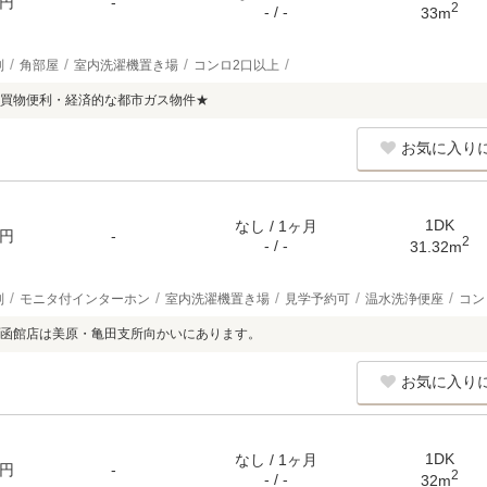
円
-
2
- / -
33m
別
角部屋
室内洗濯機置き場
コンロ2口以上
買物便利・経済的な都市ガス物件★
お気に入り
1DK
なし / 1ヶ月
円
-
2
- / -
31.32m
別
モニタ付インターホン
室内洗濯機置き場
見学予約可
温水洗浄便座
コン
函館店は美原・亀田支所向かいにあります。
お気に入り
1DK
なし / 1ヶ月
円
-
2
- / -
32m