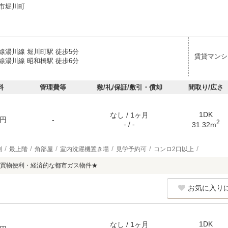
市堀川町
線湯川線 堀川町駅 徒歩5分
賃貸マンシ
線湯川線 昭和橋駅 徒歩6分
料
管理費等
敷/礼/保証/敷引・償却
間取り/広さ
1DK
なし / 1ヶ月
円
-
2
- / -
31.32m
別
最上階
角部屋
室内洗濯機置き場
見学予約可
コンロ2口以上
買物便利・経済的な都市ガス物件★
お気に入り
1DK
なし / 1ヶ月