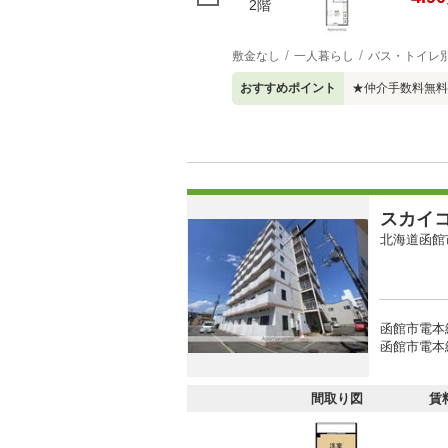
2階
敷金なし
一人暮らし
バス・トイレ
おすすめポイント
★仲介手数料無料
スカイ
北海道函館
函館市電本
函館市電本
間取り図
賃