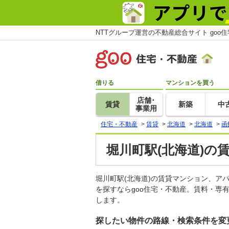
NTTグループ運営の不動産総合サイト goo
借りる
マンションを買う
店舗･
賃貸
新築
中
事業用
住宅・不動産
>
賃貸
>
北海道
>
北海道
>
函
堀川町駅(北海道)の
堀川町駅(北海道)の賃貸マンション、
を探すならgoo住宅・不動産。賃料・専
します。
探したい物件の路線・検索条件を変