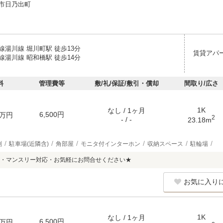
市日乃出町
線湯川線 堀川町駅 徒歩13分
賃貸アパ
線湯川線 昭和橋駅 徒歩14分
料
管理費等
敷/礼/保証/敷引・償却
間取り/広さ
1K
なし / 1ヶ月
6,500円
万円
2
- / -
23.18m
別
駐車場(近隣含)
角部屋
モニタ付インターホン
収納スペース
駐輪場
・マンスリー対応・お気軽にお問合せください★
お気に入り
1K
なし / 1ヶ月
6,500円
万円