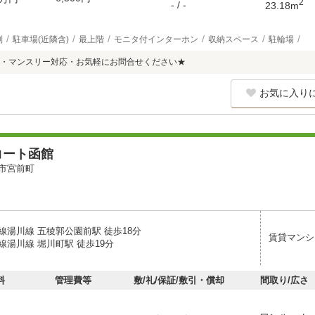
2
- / -
23.18m
別
駐車場(近隣含)
最上階
モニタ付インターホン
収納スペース
駐輪場
・マンスリー対応・お気軽にお問合せください★
お気に入り
コート函館
市宮前町
線湯川線 五稜郭公園前駅 徒歩18分
賃貸マンシ
線湯川線 堀川町駅 徒歩19分
料
管理費等
敷/礼/保証/敷引・償却
間取り/広さ