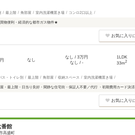
別
最上階
角部屋
室内洗濯機置き場
コンロ2口以上
買物便利・経済的な都市ガス物件★
お気に入り
なし / 3万円
1LDK
なし
円
2
なし / -
33m
バス・トイレ別
最上階
角部屋
収納スペース
室内洗濯機置き場
屋・最上階・日当り良好・閑静な住宅街・保証人不要／代行 ・初期費用カード決済
お気に入り
六番館
市高盛町