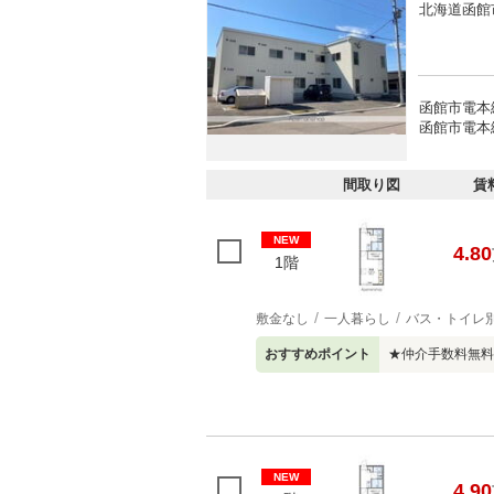
北海道函館
函館市電本
函館市電本
間取り図
賃
NEW
4.80
1階
敷金なし
一人暮らし
バス・トイレ
おすすめポイント
★仲介手数料無料
NEW
4.90