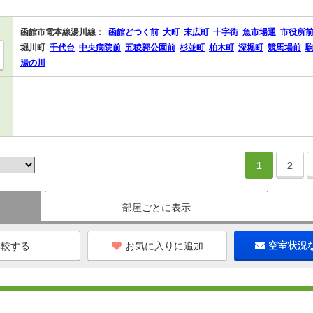
函館市電本線湯川線：
函館どつく前
大町
末広町
十字街
魚市場通
市役所
堀川町
千代台
中央病院前
五稜郭公園前
杉並町
柏木町
深堀町
競馬場前
湯の川
1
2
部屋ごとに表示
お気に入りに追加
空室状況
Ｊ