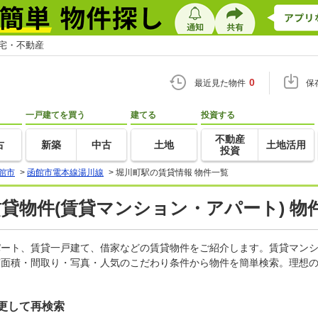
住宅・不動産
0
最近見た物件
保
一戸建てを買う
建てる
投資する
不動産
古
新築
中古
土地
土地活用
投資
館市
>
函館市電本線湯川線
>
堀川町駅の賃貸情報 物件一覧
賃貸物件(賃貸マンション・アパート) 物
アパート、賃貸一戸建て、借家などの賃貸物件をご紹介します。賃貸マン
有面積・間取り・写真・人気のこだわり条件から物件を簡単検索。理想の
更して再検索