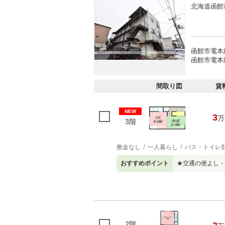
北海道函館
函館市電本
函館市電本
間取り図
賃
NEW
3
万
3階
敷金なし
一人暮らし
バス・トイレ
おすすめポイント
★交通の便よし・
2階