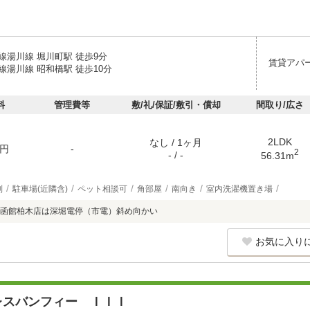
線湯川線 堀川町駅 徒歩9分
賃貸アパ
線湯川線 昭和橋駅 徒歩10分
料
管理費等
敷/礼/保証/敷引・償却
間取り/広さ
2LDK
なし / 1ヶ月
円
-
2
- / -
56.31m
別
駐車場(近隣含)
ペット相談可
角部屋
南向き
室内洗濯機置き場
函館柏木店は深堀電停（市電）斜め向かい
お気に入り
レスバンフィー ＩＩＩ