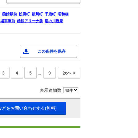
前
函館駅前
松風町
新川町
千歳町
昭和橋
駒場車庫前
函館アリーナ前
湯の川温泉
この条件を保存
3
4
5
9
次へ
…
表示建物数
などをお問い合わせする(無料)