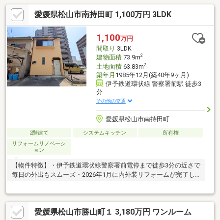
愛媛県松山市南持田町 1,100万円 3LDK
1,100
万円
間取り
3LDK
2
建物面積
73.9m
2
土地面積
63.83m
築年月
1985年12月(築40年9ヶ月)
伊予鉄道環状線 警察署前駅 徒歩3
分
その他の交通
愛媛県松山市南持田町
2階建て
システムキッチン
所有権
リフォームリノベーシ
ョン
【物件特徴】・伊予鉄道環状線警察署前電停まで徒歩3分の近さで
毎日の外出もスムーズ・2026年1月に内外装リフォームが完了し
ております。（コンロ、給湯器、洗面台、外壁、屋根）・全居室
収納に加えて屋根裏収納も備わっており季節の荷物もすっきり収
まります・浴室に窓がある仕様で換気がしやすく爽やかなバスタ
愛媛県松山市勝山町１ 3,180万円 ワンルーム
イムを楽しめます・ローソン勝山二丁目店まで徒歩2分でちょっと