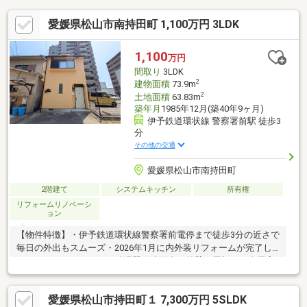
愛媛県松山市南持田町 1,100万円 3LDK
1,100
万円
間取り
3LDK
2
建物面積
73.9m
2
土地面積
63.83m
築年月
1985年12月(築40年9ヶ月)
伊予鉄道環状線 警察署前駅 徒歩3
分
その他の交通
愛媛県松山市南持田町
2階建て
システムキッチン
所有権
リフォームリノベーシ
ョン
【物件特徴】・伊予鉄道環状線警察署前電停まで徒歩3分の近さで
毎日の外出もスムーズ・2026年1月に内外装リフォームが完了し
ております。（コンロ、給湯器、洗面台、外壁、屋根）・全居室
収納に加えて屋根裏収納も備わっており季節の荷物もすっきり収
まります・浴室に窓がある仕様で換気がしやすく爽やかなバスタ
愛媛県松山市持田町１ 7,300万円 5SLDK
イムを楽しめます・ローソン勝山二丁目店まで徒歩2分でちょっと