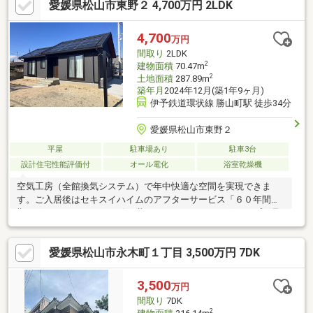
愛媛県松山市東野２ 4,700万円 2LDK
4,700
万円
間取り
2LDK
2
建物面積
70.47m
2
土地面積
287.89m
築年月
2024年12月(築1年9ヶ月)
伊予鉄道環状線 勝山町駅 徒歩34分
愛媛県松山市東野２
平屋
駐車場あり
駐車3台
設計住宅性能評価付
オール電化
浴室乾燥機
空気工房（全館換気システム）で年中快適な空間を実現できま
す。ご入居後はセキスイハイムのアフターサービス「６０年間長
期サポートシステム」を引き継ぎ、セキスイハイムグループで見
守ります。●東南の角地で土地が広く南側の空きスペースを色々
活用出来ます●カーポート付駐車場は２台停める事が出来ます
愛媛県松山市永木町１丁目 3,500万円 7DK
（土地が広いのでそれ以上の車が停めれます）●空気工房では屋
外の空気を取り入れる場合、高性能フィルターで花粉・粉塵をブ
ロック（除湿機能あり）●工場でつくる木の家２×６工法で高気
3,500
万円
密・高断熱の家を実現●太陽光発電システム５．５５Ｋｗを搭載
間取り
7DK
2