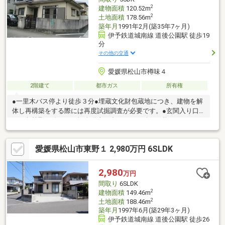
2
建物面積
120.52m
2
土地面積
178.56m
築年月
1991年2月(築35年7ヶ月)
伊予鉄道城南線 道後公園駅 徒歩19
分
その他の交通
愛媛県松山市樽味４
2階建て
都市ガス
所有権
●一里木バス停より徒歩３分●埋蔵文化財包蔵地につき、建物を解
体し再構築をする際には再度試掘調査が必要です。●玄関入り口
の石段等取り除くと、軽自動車１台スペース確保可能。
愛媛県松山市東野１ 2,980万円 6SLDK
2,980
万円
間取り
6SLDK
2
建物面積
149.46m
2
土地面積
188.46m
築年月
1997年6月(築29年3ヶ月)
伊予鉄道城南線 道後公園駅 徒歩26