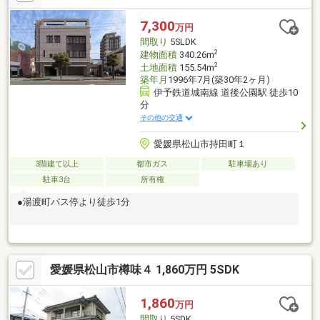
したお買い物にも便利です
7,300
万円
間取り
5SLDK
2
建物面積
340.26m
2
土地面積
155.54m
築年月
1996年7月(築30年2ヶ月)
伊予鉄道城南線 道後公園駅 徒歩10
分
その他の交通
愛媛県松山市持田町１
3階建て以上
都市ガス
駐車場あり
駐車3台
所有権
●湯渡町バス停より徒歩1分
愛媛県松山市樽味４ 1,860万円 5SDK
1,860
万円
間取り
5SDK