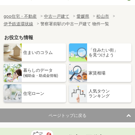
goo住宅・不動産
中古一戸建て
愛媛県
松山市
伊予鉄道環状線
警察署前駅の中古一戸建て 物件一覧
お役立ち情報
「住みたい街」
住まいのコラム
を見つけよう
暮らしのデータ
家賃相場
(補助金・助成金情報)
人気タウン
住宅ローン
ランキング
ページトップに戻る