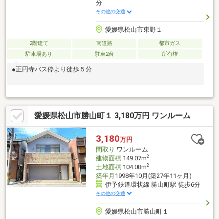
分
その他の交通
愛媛県松山市東野１
2階建て
南道路
都市ガス
駐車場あり
駐車2台
所有権
●正円寺バス停より徒歩５分
愛媛県松山市勝山町１ 3,180万円 ワンルーム
3,180
万円
間取り
ワンルーム
2
建物面積
149.07m
2
土地面積
104.08m
築年月
1998年10月(築27年11ヶ月)
伊予鉄道環状線 勝山町駅 徒歩6分
その他の交通
愛媛県松山市勝山町１