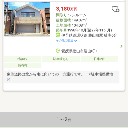
したお買い物にも便利です
3,180
万円
間取り
ワンルーム
2
建物面積
149.07m
2
土地面積
104.08m
築年月
1998年10月(築27年11ヶ月)
伊予鉄道環状線 勝山町駅 徒歩6分
その他の交通
愛媛県松山市勝山町１
2階建て
駐車場あり
駐車2台
所有権
東側道路は北から南に向いての一方通行です。 ※駐車場整備地
区
1～2
件