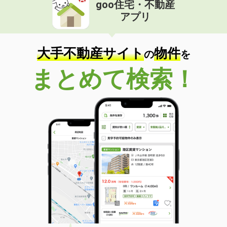
goo住宅・不動産
アプリ
大手不動産サイト
物件
の
を
まとめて検索！