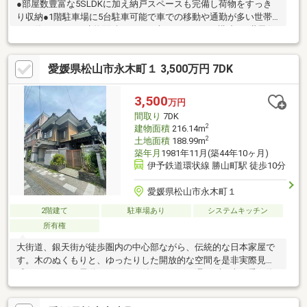
●部屋数豊富な5SLDKに加え納戸スペースも完備し荷物をすっき
り収納●1階駐車場に5台駐車可能で車での移動や通勤が多い世帯
にも使いやすい●建物面積340.26平米のゆとりある構造で2世帯住
宅としても活躍●SUPER ABC持田店まで徒歩3分とお買い物に非常
に便利な好立地
愛媛県松山市永木町１ 3,500万円 7DK
3,500
万円
間取り
7DK
2
建物面積
216.14m
2
土地面積
188.99m
築年月
1981年11月(築44年10ヶ月)
伊予鉄道環状線 勝山町駅 徒歩10分
愛媛県松山市永木町１
2階建て
駐車場あり
システムキッチン
所有権
大街道、銀天街が徒歩圏内の中心部ながら、伝統的な日本家屋で
す。木のぬくもりと、ゆったりした開放的な空間を是非実際見て
感じて下さい。電動シャッター付きで、雨に濡れずに車の乗り降
りが可能です。