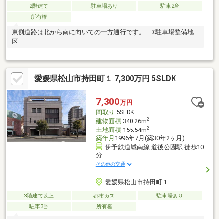
2階建て
駐車場あり
駐車2台
所有権
東側道路は北から南に向いての一方通行です。 ※駐車場整備地
区
愛媛県松山市持田町１ 7,300万円 5SLDK
7,300
万円
間取り
5SLDK
2
建物面積
340.26m
2
土地面積
155.54m
築年月
1996年7月(築30年2ヶ月)
伊予鉄道城南線 道後公園駅 徒歩10
分
その他の交通
愛媛県松山市持田町１
3階建て以上
都市ガス
駐車場あり
駐車3台
所有権