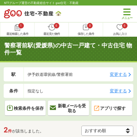
NTTグループ運営の不動産総合サイト goo住宅・不動産
1
0
0
0
最近検索した条件
最近見た物件
保存した条件
お気に入り
警察署前駅(愛媛県)の中古一戸建て・中古住宅 物
件一覧
駅
変更する
伊予鉄道環状線/警察署前
条件
変更する
指定なし
新着メールを受
検索条件を保存
アプリで探す
取る
2
件
が該当しました。