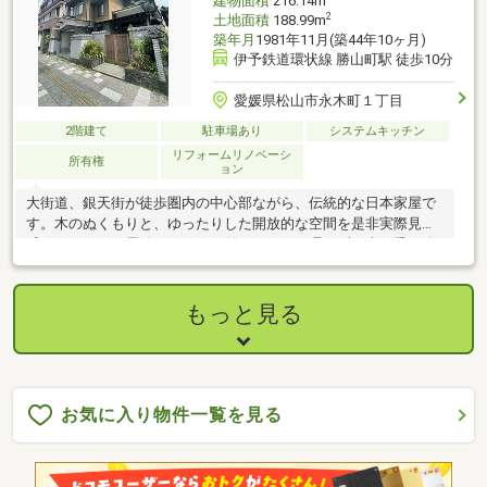
建物面積
216.14m
2
土地面積
188.99m
築年月
1981年11月(築44年10ヶ月)
伊予鉄道環状線 勝山町駅 徒歩10分
愛媛県松山市永木町１丁目
2階建て
駐車場あり
システムキッチン
リフォームリノベーシ
所有権
ョン
大街道、銀天街が徒歩圏内の中心部ながら、伝統的な日本家屋で
す。木のぬくもりと、ゆったりした開放的な空間を是非実際見て
感じて下さい。電動シャッター付きで、雨に濡れずに車の乗り降
りが可能です。
もっと見る
お気に入り物件一覧を見る