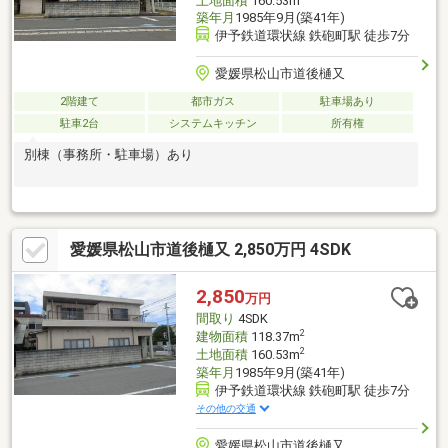
土地面積
160.53m
築年月
1985年9月(築41年)
伊予鉄道環状線 鉄砲町駅 徒歩7分
愛媛県松山市道後樋又
2階建て
都市ガス
駐車場あり
駐車2台
システムキッチン
所有権
別棟（事務所・駐車場）あり
愛媛県松山市道後樋又 2,850万円 4SDK
2,850
万円
間取り
4SDK
2
建物面積
118.37m
2
土地面積
160.53m
築年月
1985年9月(築41年)
伊予鉄道環状線 鉄砲町駅 徒歩7分
その他の交通
愛媛県松山市道後樋又