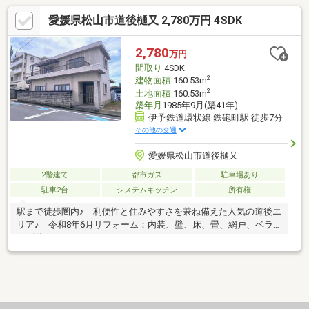
愛媛県松山市道後樋又 2,780万円 4SDK
2,780
万円
間取り
4SDK
2
建物面積
160.53m
2
土地面積
160.53m
築年月
1985年9月(築41年)
伊予鉄道環状線 鉄砲町駅 徒歩7分
その他の交通
愛媛県松山市道後樋又
2階建て
都市ガス
駐車場あり
駐車2台
システムキッチン
所有権
駅まで徒歩圏内♪ 利便性と住みやすさを兼ね備えた人気の道後エ
リア♪ 令和8年6月リフォーム：内装、壁、床、畳、網戸、ベラ
ンダ外