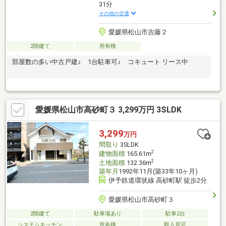
31分
その他の交通
愛媛県松山市吉藤２
2階建て
所有権
部屋数の多い中古戸建♪ 1台駐車可♪ コキュート リース中
愛媛県松山市高砂町３ 3,299万円 3SLDK
3,299
万円
間取り
3SLDK
2
建物面積
165.61m
2
土地面積
132.36m
築年月
1992年11月(築33年10ヶ月)
伊予鉄道環状線 高砂町駅 徒歩2分
愛媛県松山市高砂町３
2階建て
駐車場あり
駐車2台
システムキッチン
所有権
即入居可