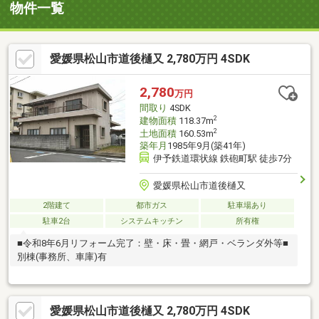
物件一覧
愛媛県松山市道後樋又 2,780万円 4SDK
2,780
万円
間取り
4SDK
2
建物面積
118.37m
2
土地面積
160.53m
築年月
1985年9月(築41年)
伊予鉄道環状線 鉄砲町駅 徒歩7分
愛媛県松山市道後樋又
2階建て
都市ガス
駐車場あり
駐車2台
システムキッチン
所有権
■令和8年6月リフォーム完了：壁・床・畳・網戸・ベランダ外等■
別棟(事務所、車庫)有
愛媛県松山市道後樋又 2,780万円 4SDK