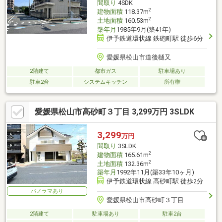
間取り
4SDK
2
建物面積
118.37m
2
土地面積
160.53m
築年月
1985年9月(築41年)
伊予鉄道環状線 鉄砲町駅 徒歩6分
愛媛県松山市道後樋又
2階建て
都市ガス
駐車場あり
駐車2台
システムキッチン
所有権
愛媛県松山市高砂町３丁目 3,299万円 3SLDK
3,299
万円
間取り
3SLDK
2
建物面積
165.61m
2
土地面積
132.36m
築年月
1992年11月(築33年10ヶ月)
伊予鉄道環状線 高砂町駅 徒歩2分
パノラマあり
愛媛県松山市高砂町３丁目
2階建て
駐車場あり
駐車2台