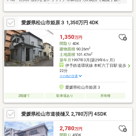
が半額になる銀行有！◎簡易ホームインスペクションします！◎
追加工事の提案と価格に自信があります！◎金額的に最小限で済
む買い方教えます！◎他社掲載の物件も含んでご案内ツアー可
愛媛県松山市姫原３ 1,350万円 4DK
能！物件を比較できます！◎楽しい！ってよく言われます(^^)/弊
社のHPにも書ききれない情報公開しておりますので、詳しくはそ
ちらもご覧ください
1,350
万円
間取り
4DK
2
建物面積
90.26m
2
土地面積
101.47m
築年月
1997年3月(築29年6ヶ月)
伊予鉄道環状線 本町六丁目駅 徒歩
22分
その他の交通
愛媛県松山市姫原３
2階建て
駐車場あり
所有権
愛媛県松山市道後樋又 2,780万円 4SDK
2,780
万円
間取り
4SDK