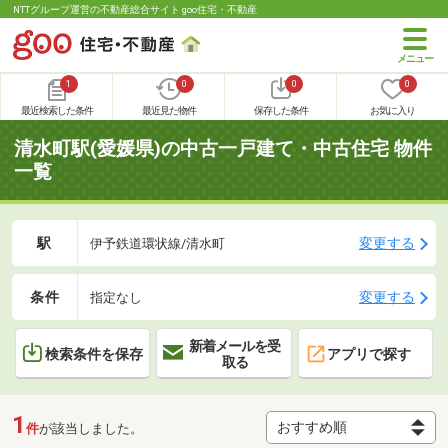
NTTグループ運営の不動産総合サイト goo住宅・不動産
1
0
0
0
最近検索した条件
最近見た物件
保存した条件
お気に入り
清水町駅(愛媛県)の中古一戸建て・中古住宅 物件
一覧
駅
変更する
伊予鉄道環状線/清水町
条件
変更する
指定なし
新着メールを受
検索条件を保存
アプリで探す
取る
1
件
が該当しました。