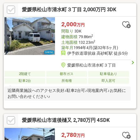
愛媛県松山市清水町３丁目 2,000万円 3DK
2,000
万円
間取り
3DK
2
建物面積
79.86m
2
土地面積
132.23m
築年月
1994年4月(築32年5ヶ月)
伊予鉄道環状線 高砂町駅 徒歩5分
愛媛県松山市清水町３丁目
2階建て
都市ガス
駐車場あり
駐車2台
所有権
即入居可
近隣商業施設へのアクセス良好♪駐車2台可♪現地案内可♪お気軽に
お問い合わせください♪
愛媛県松山市道後樋又 2,780万円 4SDK
2,780
万円