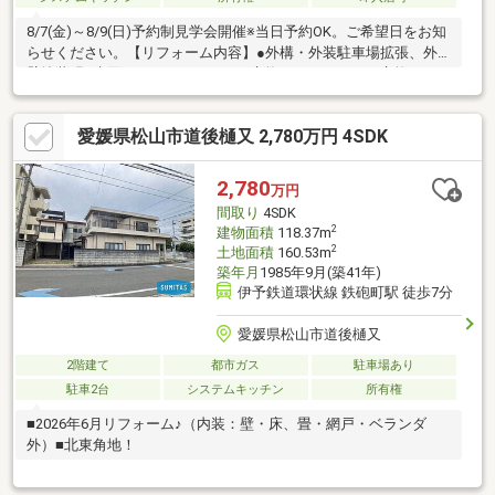
8/7(金)～8/9(日)予約制見学会開催※当日予約OK。ご希望日をお知
らせください。【リフォーム内容】●外構・外装駐車場拡張、外
壁塗装張●水回りシステムキッチン交換、ユニットバス交換、ト
イレ交換、洗面化粧台交換●内装玄関扉一部交換、床材上張り、
シューズボックス交換、クロス張替、畳表替、障子・襖張替【お
愛媛県松山市道後樋又 2,780万円 4SDK
すすめポイント】・本物件は条件により住宅ローン減税が適用さ
れます。・お客様に合わせたローンの組み方や金融機関をご提
案。住宅ローンが初めての方でもお気軽にご相談ください【周辺
2,780
万円
施設】・清水小学校約500ｍ（徒歩7分）・勝山中学校約210ｍ
間取り
4SDK
（徒歩3分）・スーパ
2
建物面積
118.37m
2
土地面積
160.53m
築年月
1985年9月(築41年)
伊予鉄道環状線 鉄砲町駅 徒歩7分
愛媛県松山市道後樋又
2階建て
都市ガス
駐車場あり
駐車2台
システムキッチン
所有権
■2026年6月リフォーム♪（内装：壁・床、畳・網戸・ベランダ
外）■北東角地！