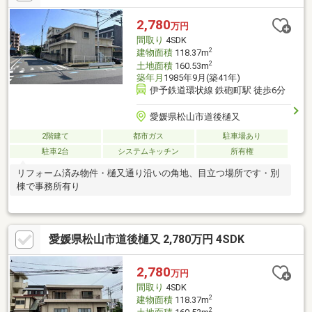
2,780
万円
間取り
4SDK
2
建物面積
118.37m
2
土地面積
160.53m
築年月
1985年9月(築41年)
伊予鉄道環状線 鉄砲町駅 徒歩6分
愛媛県松山市道後樋又
2階建て
都市ガス
駐車場あり
駐車2台
システムキッチン
所有権
リフォーム済み物件・樋又通り沿いの角地、目立つ場所です・別
棟で事務所有り
愛媛県松山市道後樋又 2,780万円 4SDK
2,780
万円
間取り
4SDK
2
建物面積
118.37m
2