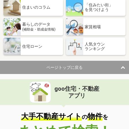
「住みたい街」
住まいのコラム
を見つけよう
暮らしのデータ
家賃相場
(補助金・助成金情報)
人気タウン
住宅ローン
ランキング
ページトップに戻る
goo住宅・不動産
アプリ
大手不動産サイト
物件
の
を