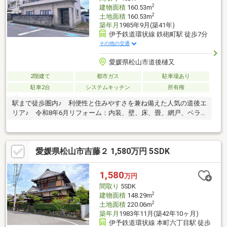
2
建物面積
160.53m
2
土地面積
160.53m
築年月
1985年9月(築41年)
伊予鉄道環状線 鉄砲町駅 徒歩7分
その他の交通
愛媛県松山市道後樋又
2階建て
都市ガス
駐車場あり
駐車2台
システムキッチン
所有権
駅まで徒歩圏内♪ 利便性と住みやすさを兼ね備えた人気の道後エ
リア♪ 令和8年6月リフォーム：内装、壁、床、畳、網戸、ベラ
ンダ外
愛媛県松山市吉藤２ 1,580万円 5SDK
1,580
万円
間取り
5SDK
2
建物面積
148.29m
2
土地面積
220.06m
築年月
1983年11月(築42年10ヶ月)
伊予鉄道環状線 本町六丁目駅 徒歩