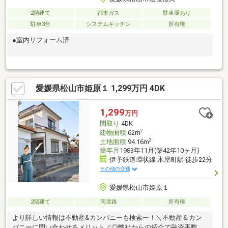
2階建て
都市ガス
駐車場あり
駐車3台
システムキッチン
所有権
●室内リフォーム済
愛媛県松山市姫原１ 1,299万円 4DK
1,299
万円
間取り
4DK
2
建物面積
62m
2
土地面積
94.16m
築年月
1983年11月(築42年10ヶ月)
伊予鉄道環状線 木屋町駅 徒歩22分
その他の交通
愛媛県松山市姫原１
2階建て
南道路
所有権
より詳しい情報は不動産&カンパニーも検索ー！＼不動産＆カン
パニーに問い合わせるメリット／◎弊社からの紹介で融資手数料