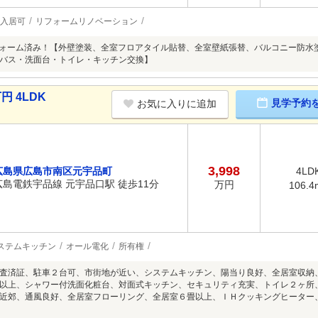
入居可
リフォームリノベーション
リフォーム済み！【外壁塗装、全室フロアタイル貼替、全室壁紙張替、バルコニー防
バス・洗面台・トイレ・キッチン交換】
円 4LDK
見学予約
お気に入りに追加
3,998
広島県広島市南区元宇品町
4LD
広島電鉄宇品線 元宇品口駅 徒歩11分
万円
106.4
ステムキッチン
オール電化
所有権
査済証、駐車２台可、市街地が近い、システムキッチン、陽当り良好、全居室収納
以上、シャワー付洗面化粧台、対面式キッチン、セキュリティ充実、トイレ２ヶ所
近郊、通風良好、全居室フローリング、全居室６畳以上、ＩＨクッキングヒーター、