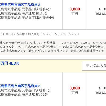
広島県広島市南区宇品海岸２
3,880
広島電鉄宇品線 元宇品口駅 徒歩4分
4LD
広島電鉄宇品線 海岸通駅 徒歩5分
万円
163.6
広島電鉄宇品線 宇品五丁目駅 徒歩6分
駐車2台
所有権
即入居可
リフォームリノベーション
徒歩5分の利便性の良い立地です。外壁塗装、リフォーム済み（2025.1）ルーフバ
り降りも安心です。〇広島市立宇品小学校まで 徒歩8分〇広島市立宇品中学校まで
 広島宇品御幸店まで 徒歩3分〇フレスタ 宇品店まで 徒歩9分〇海岸通電停まで
万円 4LDK
お気に入
広島県広島市南区宇品海岸２
3,880
4LD
広島電鉄宇品線 元宇品口駅 徒歩4分
万円
163.6
広島電鉄宇品線 海岸通駅 徒歩5分