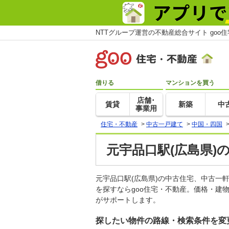
NTTグループ運営の不動産総合サイト goo
借りる
マンションを買う
店舗･
賃貸
新築
中
事業用
住宅・不動産
>
中古一戸建て
>
中国・四国
元宇品口駅(広島県)
元宇品口駅(広島県)の中古住宅、中古
を探すならgoo住宅・不動産。価格・建
がサポートします。
探したい物件の路線・検索条件を変