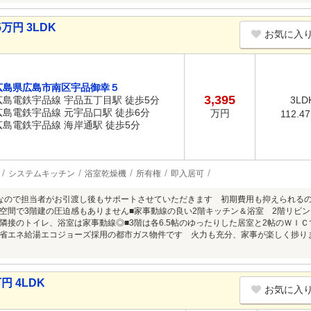
万円 3LDK
お気に入
広島県広島市南区宇品御幸５
3,395
広島電鉄宇品線 宇品五丁目駅 徒歩5分
3LD
広島電鉄宇品線 元宇品口駅 徒歩6分
万円
112.4
広島電鉄宇品線 海岸通駅 徒歩5分
システムキッチン
浴室乾燥機
所有権
即入居可
なので担当者がお引渡し後もサポートさせていただきます 初期費用も抑えられるの
空間で3階建の圧迫感もありません■家事動線の良い2階キッチン＆浴室 2階リビ
隣接のトイレ、浴室は家事動線◎■3階は各6.5帖のゆったりした居室と2帖のＷＩ
省エネ給湯エコジョーズ採用の都市ガス物件です 火力も充分、家事が楽しく捗り
円 4LDK
お気に入