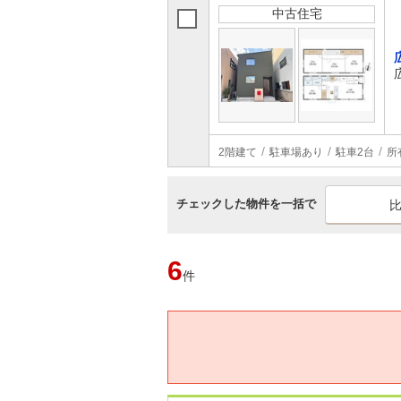
中古住宅
2階建て
駐車場あり
駐車2台
所
チェックした物件を一括で
6
件