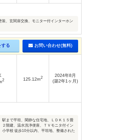
水塗装、玄関扉交換、モニター付インターホン
をする
お問い合わせ(無料)
K
2024年8月
2
125.12m
2
(築2年1ヶ月)
m
、駅まで平坦、閑静な住宅地、ＬＤＫ１５畳
、２階建、温水洗浄便座、ＴＶモニタ付イン
小学校 徒歩10分以内、平坦地、整備された