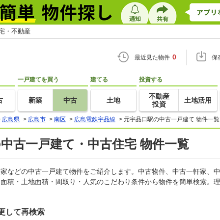
住宅・不動産
0
最近見た物件
保
一戸建てを買う
建てる
投資する
不動産
古
新築
中古
土地
土地活用
投資
>
広島県
>
広島市
>
南区
>
広島電鉄宇品線
>
元宇品口駅の中古一戸建て 物件一覧
の中古一戸建て・中古住宅 物件一覧
一軒家などの中古一戸建て物件をご紹介します。中古物件、中古一軒家、
物面積・土地面積・間取り・人気のこだわり条件から物件を簡単検索。理
更して再検索