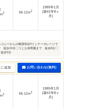
1985年1月
K
2
(築41年8ヶ
66.12m
2
6m
月)
ルコニーからの眺望良好!!インナーガレージで
 徒歩24分〇うじな保育園まで 徒歩8分〇
 徒歩5分
お問い合わせ(無料)
りに追加
1985年1月
K
2
(築41年8ヶ
66.12m
2
6m
月)