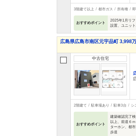
3階建て以上
都市ガス
所有権
即
2025年1月
おすすめポイント
設置、ユニット
広島県広島市南区元宇品町 3,998万
中古住宅
2階建て
駐車場あり
駐車3台
シ
建築確認完了検
以上、前道６ｍ
おすすめポイント
ターホン、都市
歩道