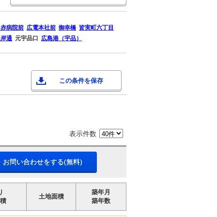
日赤病院前
広電本社前
御幸橋
皆実町六丁目
海岸通
元宇品口
広島港（宇品）
この条件を保存
表示件数
・お問い合わせをする(無料)
り
築年月
土地面積
積
築年数