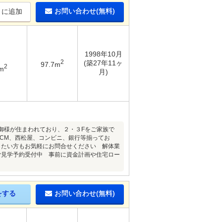
お問い合わせ(無料)
りに追加
1998年10月
2
(築27年11ヶ
97.7m
2
m
月)
親御様が住まわれており、２・３Fをご家族で
CM、西松屋、コンビニ、銀行等揃ってお
したい方もお気軽にお問合せください 解体業
ご見学予約受付中 事前に資金計画や住宅ロー
をする
お問い合わせ(無料)