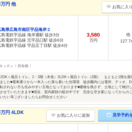
0万円 他
お気に入
広島県広島市南区宇品海岸２
3,580
他
広島電鉄宇品線 海岸通駅 徒歩3分
広島電鉄宇品線 元宇品口駅 徒歩6分
万円
127.7
広島電鉄宇品線 宇品五丁目駅 徒歩4分
キッチン
所有権
）2DK＋風呂トイレ、2・3階（木造）3LDK＋風呂トイレ（2階） もともと1階を
ました■電車通りから一本入った落ち着いた住環境 徒歩圏内には電停、ディオ、D
転されない方も住みやすい立地となっております■建物を残さず、土地として検討
させていただきます■現在、室内家財の処分中です 完全な空き家になってからの
いたい等ございましたらお問合せください
万円 4LDK
見学予約
お気に入りに追加