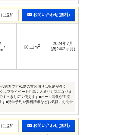
お問い合わせ(無料)
りに追加
K
2024年7月
2
66.11m
2
(築2年2ヶ月)
7m
も魅力です■1階の玄関周りは収納が多く、
ングはプライベート性高く人通りも気になりま
Ｃですっきり広く使えます■オール電化が主流
ます■見学予約や資料請求などお気軽にお問合
お問い合わせ(無料)
りに追加