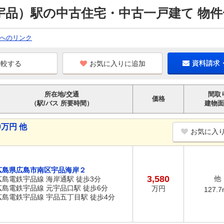
宇品）駅の中古住宅・中古一戸建て 物件
へのリンク
お気に入りに追加
資料請求
所在地/交通
間取
価格
（駅/バス 所要時間）
建物面
0万円 他
お気に入
広島県広島市南区宇品海岸２
3,580
他
広島電鉄宇品線 海岸通駅 徒歩3分
広島電鉄宇品線 元宇品口駅 徒歩6分
万円
127.7
広島電鉄宇品線 宇品五丁目駅 徒歩4分