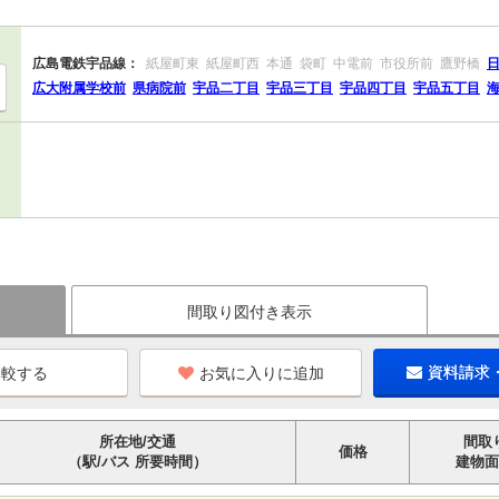
広島電鉄宇品線：
紙屋町東
紙屋町西
本通
袋町
中電前
市役所前
鷹野橋
広大附属学校前
県病院前
宇品二丁目
宇品三丁目
宇品四丁目
宇品五丁目
間取り図付き表示
お気に入りに追加
資料請求
所在地/交通
間取
価格
（駅/バス 所要時間）
建物面