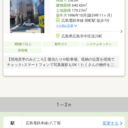
間取り
2SLDK
2
建物面積
640.42m
2
土地面積
179.27m
築年月
1996年10月(築29年11ヶ月)
広島電鉄本線 胡町駅 徒歩7分
その他の交通
広島県広島市中区流川町
3階建て以上
都市ガス
システムキッチン
所有権
【現地見学のみどころ】陽当たりや駐車場、収納の位置を現地で
チェック♪スマートフォンで写真撮影もOK！たくさんの物件をご
自宅でゆっくり比較検討できます【住宅ローンのご相談に自信あ
り】条件さえクリアで、クレジット借入やマイカーローンを低金
利住宅ローンに一本化！住まい＆車『おまとめローン』で支払額
を抑えます【資料請求だけでもOK】＊広告未掲載の物件も多数ご
紹介できます ＊地元密着だからエリア新着情報に強いです＊何
から手をつけたらいいか悩んでいる方お気軽にお問い合わせくだ
さい＊一度に複数の物件案内ツアーもご予約ください効率よくご
1～2
件
案内します♪
駅
変更する
広島電鉄本線/八丁堀