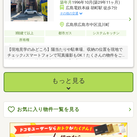
築年月
1996年10月(築29年11ヶ月)
広島電鉄本線 胡町駅 徒歩7分
その他の交通
広島県広島市中区流川町
3階建て以上
都市ガス
システムキッチン
所有権
【現地見学のみどころ】陽当たりや駐車場、収納の位置を現地で
チェック♪スマートフォンで写真撮影もOK！たくさんの物件をご
自宅でゆっくり比較検討できます【住宅ローンのご相談に自信あ
り】条件さえクリアで、クレジット借入やマイカーローンを低金
利住宅ローンに一本化！住まい＆車『おまとめローン』で支払額
を抑えます【資料請求だけでもOK】＊広告未掲載の物件も多数ご
もっと見る
紹介できます ＊地元密着だからエリア新着情報に強いです＊何
から手をつけたらいいか悩んでいる方お気軽にお問い合わせくだ
さい＊一度に複数の物件案内ツアーもご予約ください効率よくご
案内します♪
お気に入り物件一覧を見る