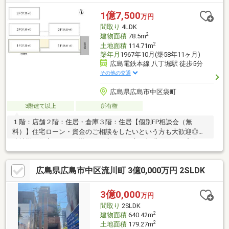
1億7,500
万円
間取り
4LDK
2
建物面積
78.5m
2
土地面積
114.71m
築年月
1967年10月(築58年11ヶ月)
広島電鉄本線 八丁堀駅 徒歩5分
その他の交通
広島県広島市中区袋町
3階建て以上
所有権
１階：店舗２階：住居・倉庫３階：住居【個別FP相談会（無
料）】住宅ローン・資金のご相談をしたいという方も大歓迎◎・
他社様で住宅ローンが難しいと言われた方・転職したてで審査に
不安がある方・お借入れがある方（お車/カード/キャッシング/リ
ボ）等・お支払いが不安な方・頭金のご準備に不安のある方お気
広島県広島市中区流川町 3億0,000万円 2SLDK
軽にご連絡、ご相談くださいませ！
3億0,000
万円
間取り
2SLDK
2
建物面積
640.42m
2
土地面積
179.27m