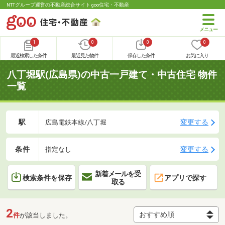
NTTグループ運営の不動産総合サイト goo住宅・不動産
1
0
0
0
最近検索した条件
最近見た物件
保存した条件
お気に入り
八丁堀駅(広島県)の中古一戸建て・中古住宅 物件
一覧
駅
変更する
広島電鉄本線/八丁堀
条件
変更する
指定なし
新着メールを受
検索条件を保存
アプリで探す
取る
2
件
が該当しました。