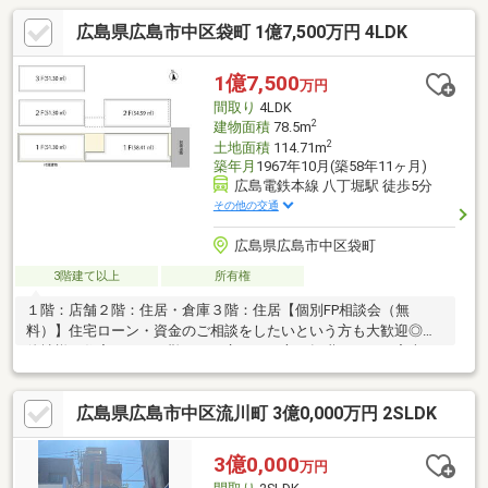
広島県広島市中区袋町 1億7,500万円 4LDK
1億7,500
万円
間取り
4LDK
2
建物面積
78.5m
2
土地面積
114.71m
築年月
1967年10月(築58年11ヶ月)
広島電鉄本線 八丁堀駅 徒歩5分
その他の交通
広島県広島市中区袋町
3階建て以上
所有権
１階：店舗２階：住居・倉庫３階：住居【個別FP相談会（無
料）】住宅ローン・資金のご相談をしたいという方も大歓迎◎・
他社様で住宅ローンが難しいと言われた方・転職したてで審査に
不安がある方・お借入れがある方（お車/カード/キャッシング/リ
ボ）等・お支払いが不安な方・頭金のご準備に不安のある方お気
広島県広島市中区流川町 3億0,000万円 2SLDK
軽にご連絡、ご相談くださいませ！
3億0,000
万円