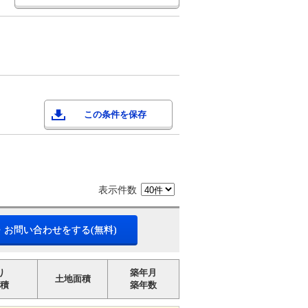
この条件を保存
表示件数
・お問い合わせをする(無料)
り
築年月
土地面積
積
築年数