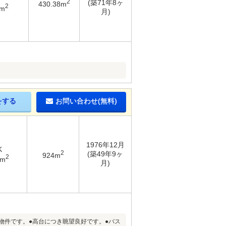
2
(築71年8ヶ
430.38m
2
7m
月)
をする
お問い合わせ(無料)
1976年12月
K
2
(築49年9ヶ
924m
2
9m
月)
物件です。●高台につき眺望良好です。●バス