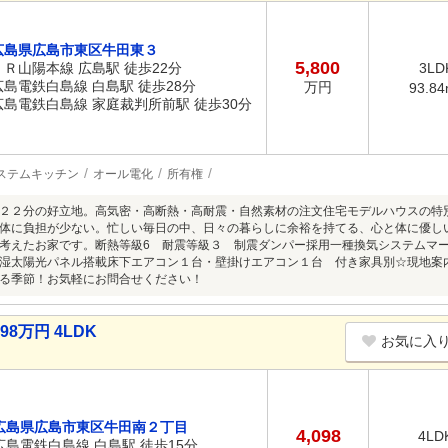
広島県広島市東区牛田東３
5,800
ＪＲ山陽本線 広島駅 徒歩22分
3LD
広島電鉄白島線 白島駅 徒歩28分
万円
93.8
広島電鉄白島線 家庭裁判所前駅 徒歩30分
ステムキッチン
オール電化
所有権
２２分の好立地。高気密・高断熱・高耐震・自然素材の注文住宅モデルハウスの特
体に負担が少ない。忙しい毎日の中、日々の暮らしに余裕を持てる、心と体に優し
考えたお家です。断熱等級6 耐震等級３ 制震ダンパー採用一種換気システムマ
湿太陽光パネル搭載床下エアコン１台・壁掛けエアコン１台 付き家具別☆現地案
る季節！お気軽にお問合せください！
8万円 4LDK
お気に入
広島県広島市東区牛田南２丁目
4,098
4LD
広島電鉄白島線 白島駅 徒歩15分