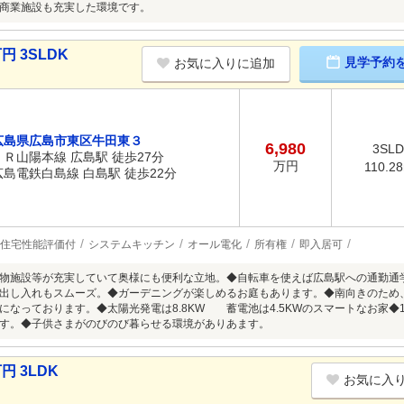
商業施設も充実した環境です。
円 3SLDK
見学予約
お気に入りに追加
広島県広島市東区牛田東３
6,980
3SL
ＪＲ山陽本線 広島駅 徒歩27分
万円
110.2
広島電鉄白島線 白島駅 徒歩22分
住宅性能評価付
システムキッチン
オール電化
所有権
即入居可
物施設等が充実していて奥様にも便利な立地。◆自転車を使えば広島駅への通勤通
出し入れもスムーズ。◆ガーデニングが楽しめるお庭もあります。◆南向きのため
になっております。◆太陽光発電は8.8KW 蓄電池は4.5KWのスマートなお家
す。◆子供さまがのびのび暮らせる環境がありあます。
円 3LDK
お気に入