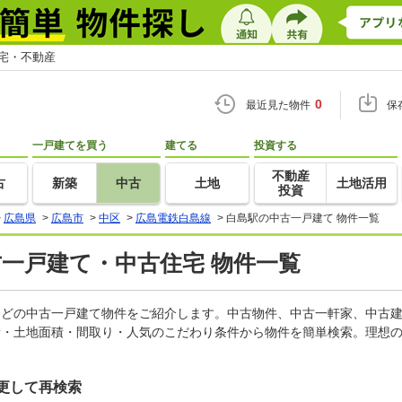
住宅・不動産
0
最近見た物件
保
一戸建てを買う
建てる
投資する
不動産
古
新築
中古
土地
土地活用
投資
>
広島県
>
広島市
>
中区
>
広島電鉄白島線
>
白島駅の中古一戸建て 物件一覧
古一戸建て・中古住宅 物件一覧
家などの中古一戸建て物件をご紹介します。中古物件、中古一軒家、中古
積・土地面積・間取り・人気のこだわり条件から物件を簡単検索。理想の
更して再検索