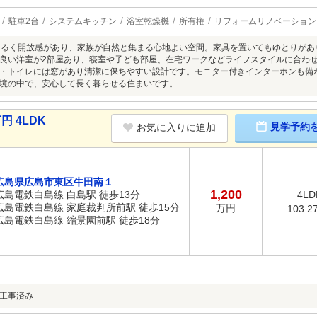
駐車2台
システムキッチン
浴室乾燥機
所有権
リフォームリノベーション
は明るく開放感があり、家族が自然と集まる心地よい空間。家具を置いてもゆとりが
良い洋室が2部屋あり、寝室や子ども部屋、在宅ワークなどライフスタイルに合わせ
・トイレには窓があり清潔に保ちやすい設計です。モニター付きインターホンも備
境の中で、安心して長く暮らせる住まいです。
円 4LDK
見学予約
お気に入りに追加
広島県広島市東区牛田南１
1,200
広島電鉄白島線 白島駅 徒歩13分
4LD
広島電鉄白島線 家庭裁判所前駅 徒歩15分
万円
103.2
広島電鉄白島線 縮景園前駅 徒歩18分
装工事済み