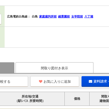
広島電鉄白島線：
白島
家庭裁判所前
縮景園前
女学院前
八丁堀
間取り図付き表示
お気に入りに追加
資料請求
所在地/交通
間取
価格
（駅/バス 所要時間）
建物面