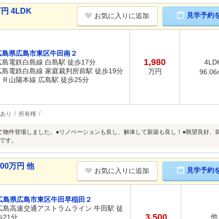
円 4LDK
見学予約
お気に入りに追加
広島県広島市東区牛田南２
1,980
広島電鉄白島線 白島駅 徒歩17分
4LD
広島電鉄白島線 家庭裁判所前駅 徒歩19分
万円
96.06
ＪＲ山陽本線 広島駅 徒歩25分
あり
所有権
て物件登場しました。●リノベーションも良し、解体して新築も良し！●眺望良好、
です。
00万円 他
見学予約
お気に入りに追加
広島県広島市東区牛田早稲田２
広島高速交通アストラムライン 牛田駅 徒
3,500
他
歩21分