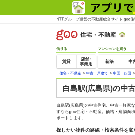
NTTグループ運営の不動産総合サイト goo
借りる
マンションを買う
店舗･
賃貸
新築
中
事業用
住宅・不動産
>
中古一戸建て
>
中国・四国
白島駅(広島県)の中
白島駅(広島県)の中古住宅、中古一軒
すならgoo住宅・不動産。価格・建物面
ポートします。
探したい物件の路線・検索条件を変