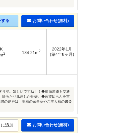
をする
お問い合わせ(無料)
DK
2022年1月
2
134.21m
2
(築4年8ヶ月)
8m
学可能。嬉しいですね！！◆前面道路も交通
、陽あたり風通しが良好。◆家族団らんを重
◆1階の納戸は、奥様の家事室やご主人様の書斎
お問い合わせ(無料)
りに追加