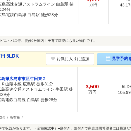
広島高速交通アストラムライン 白島駅 徒
万円
43.1
歩24分
広島電鉄白島線 白島駅 徒歩23分
ビニ・バス停、徒歩5分圏内！子育て環境にも良い物件です。
円 5LDK
見学予約
お気に入りに追加
広島県広島市東区牛田東２
ＪＲ山陽本線 広島駅 徒歩31分
3,500
5LD
広島高速交通アストラムライン 牛田駅 徒
万円
105.9
歩29分
広島電鉄白島線 白島駅 徒歩28分
3台
所有権
中で収益があります。（金額確認中）●庭付き、畑付きで家庭菜園希望者には最適な