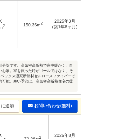
K
2025年3月
2
150.36m
2
(築1年6ヶ月)
4m
別分譲です。高気密高断熱で家中暖かく、自
いお家。家を買った時がゴールではなく、そ
ーベックス澄家断熱材セルロースファイバーで
内可能。寒い季節は、高気密高断熱住宅の暖
お問い合わせ(無料)
りに追加
K
2025年8月
2
79.88m