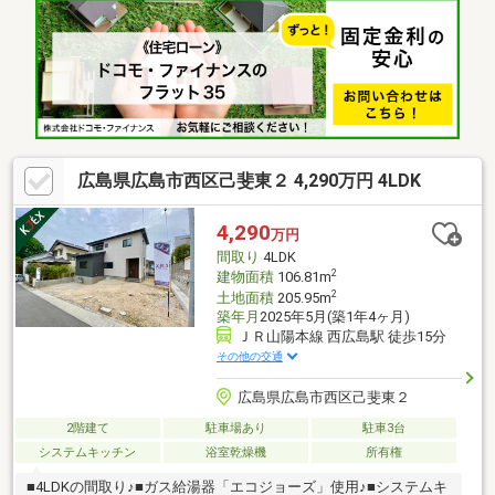
広島県広島市西区己斐東２ 4,290万円 4LDK
4,290
万円
間取り
4LDK
2
建物面積
106.81m
2
土地面積
205.95m
築年月
2025年5月(築1年4ヶ月)
ＪＲ山陽本線 西広島駅 徒歩15分
その他の交通
広島県広島市西区己斐東２
2階建て
駐車場あり
駐車3台
システムキッチン
浴室乾燥機
所有権
■4LDKの間取り♪■ガス給湯器「エコジョーズ」使用♪■システムキ