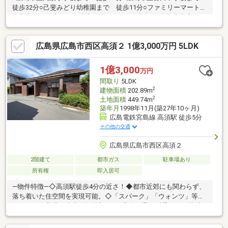
徒歩32分○己斐みどり幼稚園まで 徒歩11分○ファミリーマート
己斐中一丁目店まで 徒歩11分○FRESTA(フレスタ) 己斐上店ま
で 徒歩15分○はまだ小児クリニックまで 徒歩14分○石田歯科ク
リニックまで 徒歩10分○高須台第一公園まで 徒歩2分○高須台
広島県広島市西区高須２ 1億3,000万円 5LDK
中央バス停まで 徒歩6分
1億3,000
万円
間取り
5LDK
2
建物面積
202.89m
2
土地面積
449.74m
築年月
1998年11月(築27年10ヶ月)
広島電鉄宮島線 高須駅 徒歩5分
その他の交通
広島県広島市西区高須２
2階建て
都市ガス
駐車場あり
所有権
即入居可
―物件特徴―◇高須駅徒歩4分の近さ！◆都市近郊にも関わらず、
落ち着いた住空間を実現可能。◇「スパーク」「ウォンツ」等の
スーパーや薬局が徒歩6分の近さで、世代を選ばず愛される地域。
◆電車を使うも良し。車でバイパス、高速、2号線を利用するも
良し。あらゆる生活スタイルに適応。◇公園も徒歩圏内に点在。