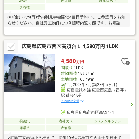
2階建て
南道路
駐車場あり
所有権
8/7(金)～8/9(日)予約制見学会開催※当日予約OK。ご希望日をお知
らせください。自社売主物件につき随時内覧可能です。お電話か
メールでご希望日をお知らせください。
広島県広島市西区高須台１ 4,580万円 1LDK
4,580
万円
間取り
1LDK
2
建物面積
159.94m
2
土地面積
165.49m
築年月
2003年4月(築23年5ヶ月)
広島電鉄本線 広電西広島（己斐）
駅 徒歩15分
その他の交通
広島県広島市西区高須台１
2階建て
都市ガス
システムキッチン
床暖房
所有権
○広島市立高須小学校まで 徒歩10分○広島市立古田中学校まで