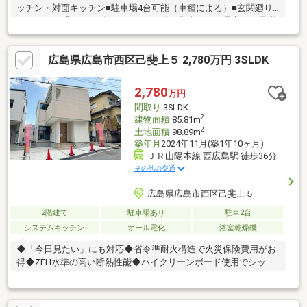
ッチン・対面キッチン■駐車場4台可能（車種による）■玄関廻り
がスッキリ「シューズクローク」■1階の和室は、お昼寝やお子様
とのふれあいの場に
広島県広島市西区己斐上５ 2,780万円 3SLDK
2,780
万円
間取り
3SLDK
2
建物面積
85.81m
2
土地面積
98.89m
築年月
2024年11月(築1年10ヶ月)
ＪＲ山陽本線 西広島駅 徒歩36分
その他の交通
広島県広島市西区己斐上５
2階建て
駐車場あり
駐車2台
システムキッチン
オール電化
浴室乾燥機
◆「今日見たい」にも対応◆省令準耐火構造で火災保険費用がお
得◆ZEH水準の高い断熱性能◆ハイクリーンボード使用でシック
ハウス症候群対策◎◆抗ウィルス抗菌フローリングで裸足でも衛
生的な室内◆制振筋かい金物使用◆安心の住宅設備10年保証【ご
成約特典】◇20万円分諸費用割引キャンペーン◇詳細はお気軽に