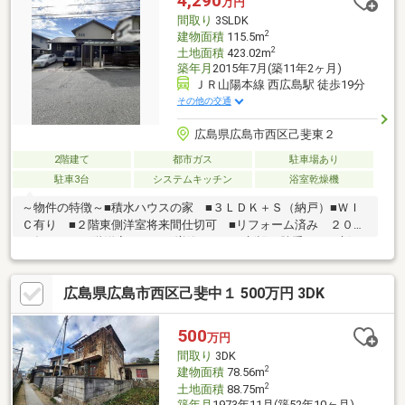
4,290
万円
間取り
3SLDK
2
建物面積
115.5m
2
土地面積
423.02m
築年月
2015年7月(築11年2ヶ月)
ＪＲ山陽本線 西広島駅 徒歩19分
その他の交通
広島県広島市西区己斐東２
2階建て
都市ガス
駐車場あり
駐車3台
システムキッチン
浴室乾燥機
～物件の特徴～■積水ハウスの家 ■３ＬＤＫ＋Ｓ（納戸）■ＷＩ
Ｃ有り ■２階東側洋室将来間仕切可 ■リフォーム済み ２０１
８年４月 １階洋室・トイレ増築・テラス新設・勝手口ドア新
設 ２０２０年７月 外壁パネル工事・クロス張替え（ホール・
ＷＩＣ） ２０２３年９月 洗面所（洗面台移設、収納新設、Ｃ
広島県広島市西区己斐中１ 500万円 3DK
Ｆ張替え、クロス張替え）■2026年5月ハウスクリーニング済み
500
万円
間取り
3DK
2
建物面積
78.56m
2
土地面積
88.75m
築年月
1973年11月(築52年10ヶ月)