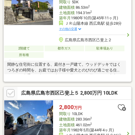
間取り
5DK
2
建物面積
86.53m
2
土地面積
194.31m
築年月
1980年10月(築45年11ヶ月)
ＪＲ山陽本線 西広島駅 徒歩28分
その他の交通
広島県広島市西区己斐上２
2階建て
都市ガス
駐車場あり
所有権
閑静な住宅街に位置する、庭付き一戸建て。ウッドデッキではく
つろぎの時間を、お庭ではお子様や愛犬とのびのび過ごせる住ま
いです。車通りも少なく、小さなお子さまとの暮らしにも安心の
住環境。近隣には公園もあり、毎日のお散歩コースにも便利で
す。お庭は簡易ドッグランとしての活用や、愛犬家住宅へのリフ
広島県広島市西区己斐上５ 2,800万円 10LDK
ォームベースとしてもおすすめです。写真では伝わりきらない開
放感や住み心地を、ぜひ一度現地でご確認ください。●住宅ロー
ンのご相談承ります 【車・カードローン・リボ払い・キャッシ
2,800
万円
ング等】の複数のローンを住宅ローンにまとめることも可能で
間取り
10LDK
す。●資料請求だけでも歓迎●女性スタッフが丁寧に対応いたしま
2
建物面積
283.36m
す。
2
土地面積
461.02m
築年月
1982年5月(築44年4ヶ月)