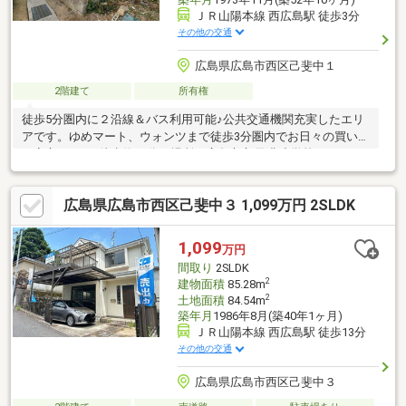
ＪＲ山陽本線 西広島駅 徒歩3分
その他の交通
広島県広島市西区己斐中１
2階建て
所有権
徒歩5分圏内に２沿線＆バス利用可能♪公共交通機関充実したエリ
アです。ゆめマート、ウォンツまで徒歩3分圏内でお日々の買い物
も安心ですね♪徒歩約12分の場所に広島市立 己斐小学校がありま
す。現地案内やご質問など、お問合せお待ちしております。
広島県広島市西区己斐中３ 1,099万円 2SLDK
1,099
万円
間取り
2SLDK
2
建物面積
85.28m
2
土地面積
84.54m
築年月
1986年8月(築40年1ヶ月)
ＪＲ山陽本線 西広島駅 徒歩13分
その他の交通
広島県広島市西区己斐中３