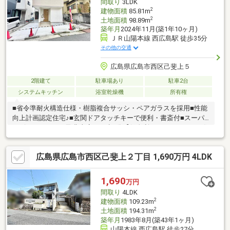
間取り
3LDK
2
建物面積
85.81m
2
土地面積
98.89m
築年月
2024年11月(築1年10ヶ月)
ＪＲ山陽本線 西広島駅 徒歩35分
その他の交通
広島県広島市西区己斐上５
2階建て
駐車場あり
駐車2台
システムキッチン
浴室乾燥機
所有権
■省令準耐火構造仕様・樹脂複合サッシ・ペアガラスを採用■性能
向上計画認定住宅♪■玄関ドアタッチキーで便利・書斎付■スーパ
ーピュアークック己斐上店まで歩9分【低金利で一つにまとめる住
宅ローン】引越しを機に家電費用も住宅ローンに組入可能☆頭
金・諸費用のない方でもまずはご相談ください♪車等の個人ローン
広島県広島市西区己斐上２丁目 1,690万円 4LDK
も一本化して月々支払いを減額☆◇◆西洋トラスト株式会社
◆◇・住宅ローンに不安がある方、一度断られた方、お気軽にご
相談ください・ご自宅までの送迎いたします。事前にご連絡下さ
1,690
万円
い・他社で掲載されている物件情報もまとめて資料をお送りしま
間取り
4LDK
す・是非一度条件をお聞かせください♪
2
建物面積
109.23m
2
土地面積
194.31m
築年月
1983年8月(築43年1ヶ月)
山陽本線 西広島駅 徒歩27分