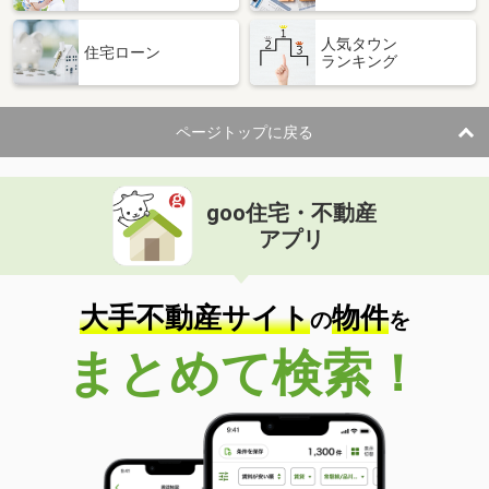
人気タウン
住宅ローン
ランキング
ページトップに戻る
goo住宅・不動産
アプリ
大手不動産サイト
物件
の
を
まとめて検索！