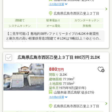
その他の交通
広島県広島市西区己斐上２丁目
2階建て
駐車場あり
カウンターキッチン
システムキッチン
オール電化
所有権
【ご見学可能♪】敷地約58坪♪ファミリータイプの4LDK☆耐震性
と耐久性の高い軽量鉄骨造2階建て☆LDKは18帖以上！ゆとりの空
間♪室内程度良好です♪
広島県広島市西区己斐上３丁目 880万円 2LDK
880
万円
間取り
2LDK
2
建物面積
77.39m
2
土地面積
77.05m
築年月
1975年9月(築51年)
山陽本線 西広島駅 徒歩27分
その他の交通
広島県広島市西区己斐上３丁目