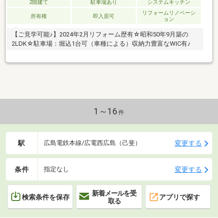
2階建て
駐車場あり
システムキッチン
リフォームリノベーシ
所有権
即入居可
ョン
【ご見学可能♪】2024年2月リフォーム歴有☆昭和50年9月築の
2LDK☆駐車場：堀込1台可（車種による）収納力豊富なWIC有♪
1～16
件
駅
変更する
広島電鉄本線/広電西広島（己斐）
条件
変更する
指定なし
新着メールを受
検索条件を保存
アプリで探す
取る