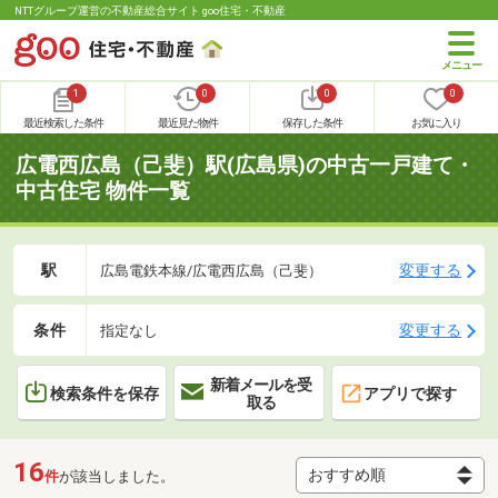
NTTグループ運営の不動産総合サイト goo住宅・不動産
1
0
0
0
最近検索した条件
最近見た物件
保存した条件
お気に入り
広電西広島（己斐）駅(広島県)の中古一戸建て・
中古住宅 物件一覧
駅
変更する
広島電鉄本線/広電西広島（己斐）
条件
変更する
指定なし
新着メールを受
検索条件を保存
アプリで探す
取る
16
件
が該当しました。