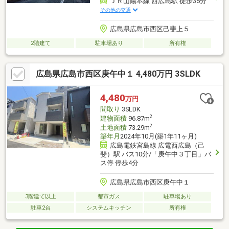
ＪＲ山陽本線 西広島駅 徒歩35分
その他の交通
広島県広島市西区己斐上５
2階建て
駐車場あり
所有権
広島県広島市西区庚午中１ 4,480万円 3SLDK
4,480
万円
間取り
3SLDK
2
建物面積
96.87m
2
土地面積
73.29m
築年月
2024年10月(築1年11ヶ月)
広島電鉄宮島線 広電西広島（己
斐）駅 バス10分/「庚午中３丁目」バ
ス停 停歩4分
広島県広島市西区庚午中１
3階建て以上
都市ガス
駐車場あり
駐車2台
システムキッチン
所有権