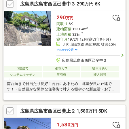
広島県広島市西区己斐中３ 290万円 6K
◆病院・飲食店・学校など日々の暮らしに欠かせない生活施設も
周辺にそろっております。―周辺環境―◇スパーク 徒歩6分◆ウ
ォンツ 徒歩6分◇コンビニ 徒歩30秒◆高須駅 徒歩4分◇高須
290
万円
小学校 徒歩12分
間取り
6K
2
建物面積
123.04m
2
土地面積
323m
築年月
1972年12月(築53年9ヶ月)
ＪＲ山陽本線 西広島駅 徒歩20分
その他の交通
広島県広島市西区己斐中３
2階建て
都市ガス
駐車場あり
システムキッチン
所有権
即入居可
南西向きで日当たり良好！高台にあるため、眺望が良い戸建で
す！・自然豊かな閑静な住宅街で叶える穏やかな新生活・お子様
をいつも身近に感じられる近さが安心の己斐東小学校（約
435m）・お問い合わせはお気軽に担当：石川070-1309-4881まで
ご連絡ください！
広島県広島市西区己斐上２ 1,580万円 5DK
1,580
万円