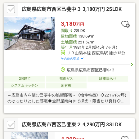
広島県広島市西区己斐中３ 3,180万円 2SLDK
3,180
万円
間取り
2SLDK
2
建物面積
138.69m
2
土地面積
221.52m
築年月
1981年2月(築45年7ヶ月)
ＪＲ山陽本線 西広島駅 徒歩13分
その他の交通
広島県広島市西区己斐中３
2階建て
都市ガス
駐車場あり
システムキッチン
所有権
～広島市内を望む己斐中の眺望邸宅～《物件特徴》◇221㎡(67坪)
のゆったりとした邸宅◆全部屋南向きで採光・陽当たり良好◇バ
ルコニー・テラスから市内が望める◆在宅ワークに最適な書斎有
《周辺環境》●フレスタ己斐上店 徒歩約9分(709m)○ファミニマ
ート己斐上二丁目店 徒歩約8分(618m)●広島電鉄 本線・宮島線
広島県広島市西区己斐東２ 4,290万円 3SLDK
広電西広島駅 徒歩約15分(1129m)○己斐東小学校 徒歩約10分
（747m）