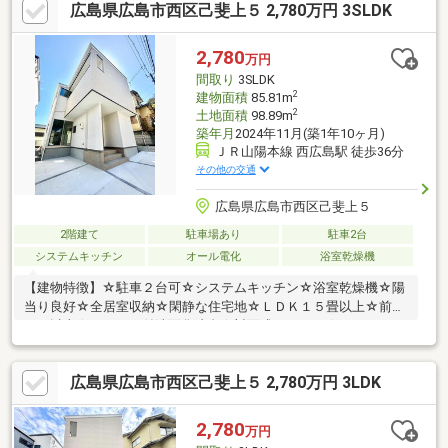
広島県広島市西区己斐上５ 2,780万円 3SLDK
お問い合わせください。【購入サポート】◆少額手付金、自己資
金ゼロでも購入可能◆指定引越し業者で大幅値引き◆お引越し・
家具家電費用はもちろん、他社借入やカーローンの残債を住宅ロ
2,780
万円
ーンの低金利でまとめて借入可能◆住宅ローン複数社断られた方
間取り
3SLDK
のご成約実績あり！まずはご相談下さい♪
2
建物面積
85.81m
2
土地面積
98.89m
築年月
2024年11月(築1年10ヶ月)
ＪＲ山陽本線 西広島駅 徒歩36分
その他の交通
広島県広島市西区己斐上５
2階建て
駐車場あり
駐車2台
システムキッチン
オール電化
浴室乾燥機
【建物特徴】☆駐車２台可☆システムキッチン☆浴室乾燥機☆陽
当り良好☆全居室収納☆閑静な住宅地☆ＬＤＫ１５畳以上☆前道
６ｍ以上☆シャワー付洗面化粧台☆対面式キッチン☆トイレ２ヶ
所☆浴室１坪以上☆２階建☆２面以上バルコニー☆複層ガラス☆
床下収納☆浴室に窓☆ＴＶモニタ付インターホン☆通風良好☆Ｉ
広島県広島市西区己斐上５ 2,780万円 3LDK
Ｈクッキングヒーター☆リビング階段☆食器洗乾燥機☆オール電
化
2,780
万円