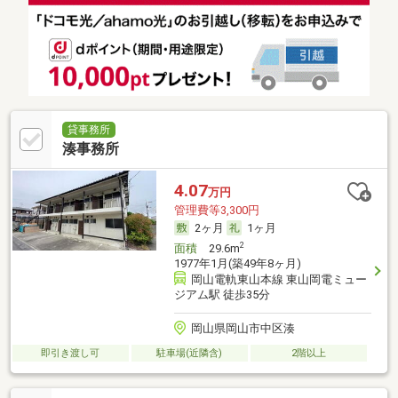
貸事務所
湊事務所
4.07
万円
管理費等3,300円
2ヶ月
1ヶ月
2
面積
29.6m
1977年1月(築49年8ヶ月)
岡山電軌東山本線 東山岡電ミュー
ジアム駅 徒歩35分
岡山県岡山市中区湊
即引き渡し可
駐車場(近隣含)
2階以上