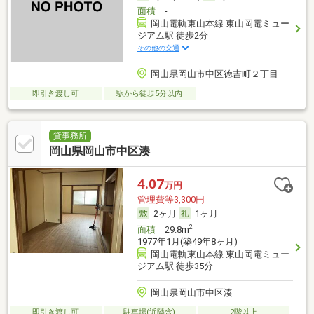
面積
-
岡山電軌東山本線 東山岡電ミュー
ジアム駅 徒歩2分
その他の交通
岡山県岡山市中区徳吉町２丁目
即引き渡し可
駅から徒歩5分以内
貸事務所
岡山県岡山市中区湊
4.07
万円
管理費等3,300円
2ヶ月
1ヶ月
2
面積
29.8m
1977年1月(築49年8ヶ月)
岡山電軌東山本線 東山岡電ミュー
ジアム駅 徒歩35分
岡山県岡山市中区湊
即引き渡し可
駐車場(近隣含)
2階以上