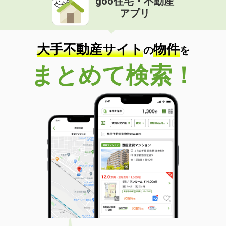
goo住宅・不動産
アプリ
大手不動産サイト
物件
の
を
まとめて検索！