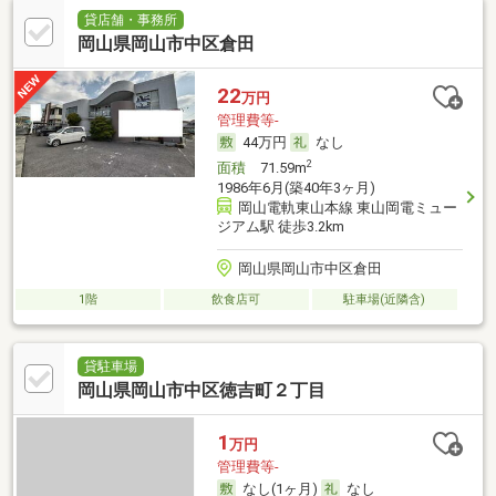
貸店舗・事務所
岡山県岡山市中区倉田
22
万円
管理費等-
44万円
なし
2
面積
71.59m
1986年6月(築40年3ヶ月)
岡山電軌東山本線 東山岡電ミュー
ジアム駅 徒歩3.2km
岡山県岡山市中区倉田
1階
飲食店可
駐車場(近隣含)
貸駐車場
岡山県岡山市中区徳吉町２丁目
1
万円
管理費等-
なし(1ヶ月)
なし