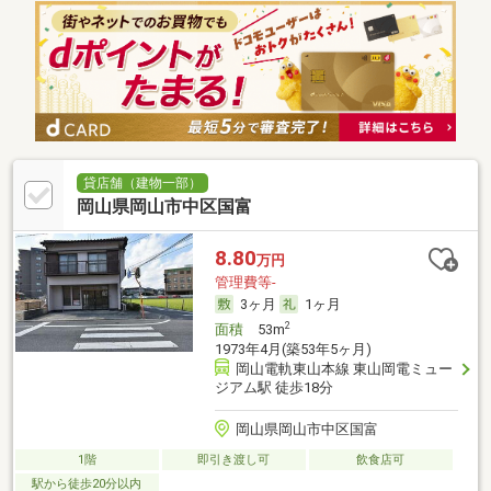
貸店舗（建物一部）
岡山県岡山市中区国富
8.80
万円
管理費等-
3ヶ月
1ヶ月
2
面積
53m
1973年4月(築53年5ヶ月)
岡山電軌東山本線 東山岡電ミュー
ジアム駅 徒歩18分
岡山県岡山市中区国富
1階
即引き渡し可
飲食店可
駅から徒歩20分以内