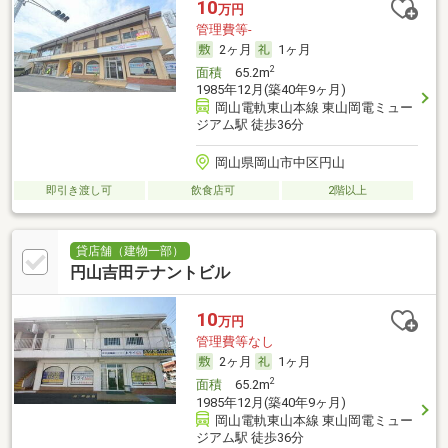
10
万円
管理費等-
2ヶ月
1ヶ月
2
面積
65.2m
1985年12月(築40年9ヶ月)
岡山電軌東山本線 東山岡電ミュー
ジアム駅 徒歩36分
岡山県岡山市中区円山
即引き渡し可
飲食店可
2階以上
貸店舗（建物一部）
円山吉田テナントビル
10
万円
管理費等なし
2ヶ月
1ヶ月
2
面積
65.2m
1985年12月(築40年9ヶ月)
岡山電軌東山本線 東山岡電ミュー
ジアム駅 徒歩36分