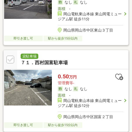
なし
なし
面積
-
岡山電軌東山本線 東山岡電ミュー
ジアム駅 徒歩11分
岡山県岡山市中区東山３丁目
即引き渡し可
駅から徒歩15分以内
貸駐車場
７１．西村国富駐車場
0.50
万円
管理費等-
なし
なし
面積
-
岡山電軌東山本線 東山岡電ミュー
ジアム駅 徒歩12分
岡山県岡山市中区国富２丁目
即引き渡し可
駅から徒歩15分以内