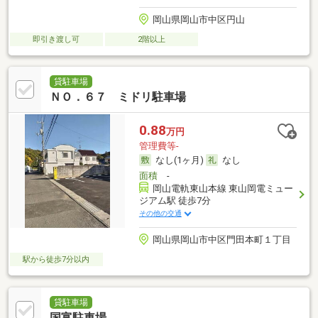
岡山県岡山市中区円山
即引き渡し可
2階以上
貸駐車場
ＮＯ．６７ ミドリ駐車場
0.88
万円
管理費等-
なし(1ヶ月)
なし
面積
-
岡山電軌東山本線 東山岡電ミュー
ジアム駅 徒歩7分
その他の交通
岡山県岡山市中区門田本町１丁目
駅から徒歩7分以内
貸駐車場
国富駐車場