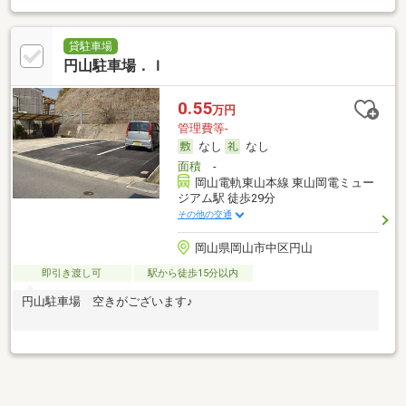
貸駐車場
円山駐車場．Ｉ
0.55
万円
管理費等-
なし
なし
面積
-
岡山電軌東山本線 東山岡電ミュー
ジアム駅 徒歩29分
その他の交通
岡山県岡山市中区円山
即引き渡し可
駅から徒歩15分以内
円山駐車場 空きがございます♪