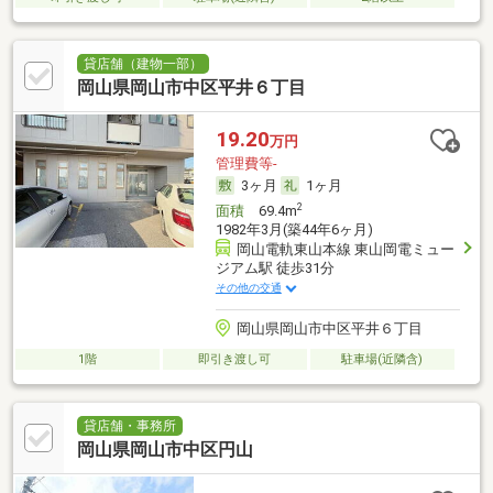
貸店舗（建物一部）
岡山県岡山市中区平井６丁目
19.20
万円
管理費等-
3ヶ月
1ヶ月
2
面積
69.4m
1982年3月(築44年6ヶ月)
岡山電軌東山本線 東山岡電ミュー
ジアム駅 徒歩31分
その他の交通
岡山県岡山市中区平井６丁目
1階
即引き渡し可
駐車場(近隣含)
貸店舗・事務所
岡山県岡山市中区円山