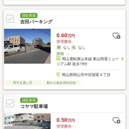
貸駐車場
吉田パーキング
0.60
万円
管理費等-
なし
なし
面積
-
岡山電軌東山本線 東山岡電ミュー
ジアム駅 徒歩19分
岡山県岡山市中区国富４丁目
即引き渡し可
駅から徒歩20分以内
貸駐車場
コヤマ駐車場
0.50
万円
管理費等-