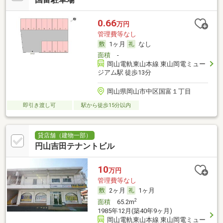
0.66
万円
管理費等なし
1ヶ月
なし
面積
-
岡山電軌東山本線 東山岡電ミュー
ジアム駅 徒歩13分
岡山県岡山市中区国富１丁目
即引き渡し可
駅から徒歩15分以内
貸店舗（建物一部）
円山吉田テナントビル
10
万円
管理費等なし
2ヶ月
1ヶ月
2
面積
65.2m
1985年12月(築40年9ヶ月)
岡山電軌東山本線 東山岡電ミュー