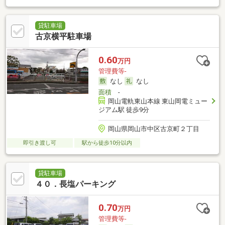
貸駐車場
古京横平駐車場
0.60
万円
管理費等-
なし
なし
面積
-
岡山電軌東山本線 東山岡電ミュー
ジアム駅 徒歩9分
岡山県岡山市中区古京町２丁目
即引き渡し可
駅から徒歩10分以内
貸駐車場
４０．長塩パーキング
0.70
万円
管理費等-