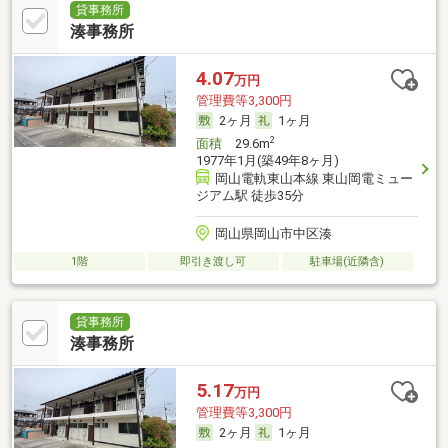
貸事務所
湊事務所
4.07
万円
管理費等3,300円
2ヶ月
1ヶ月
2
面積
29.6m
1977年1月(築49年8ヶ月)
岡山電軌東山本線 東山岡電ミュー
ジアム駅 徒歩35分
岡山県岡山市中区湊
1階
即引き渡し可
駐車場(近隣含)
貸事務所
湊事務所
5.17
万円
管理費等3,300円
2ヶ月
1ヶ月