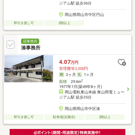
ジアム駅 徒歩36分
岡山県岡山市中区円山
即引き渡し可
2階以上
貸事務所
湊事務所
4.07
万円
管理費等3,300円
2ヶ月
1ヶ月
2
面積
29.6m
1977年1月(築49年8ヶ月)
岡山電軌東山本線 東山岡電ミュー
ジアム駅 徒歩35分
岡山県岡山市中区湊
即引き渡し可
駐車場(近隣含)
2階以上