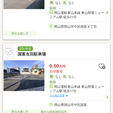
なし
なし
面積
-
岡山電軌東山本線 東山岡電ミュー
ジアム駅 徒歩21分
岡山県岡山市中区国富４丁目
即引き渡し可
貸駐車場
国富友田駐車場
0.50
万円
管理費等-
なし
なし
面積
-
岡山電軌東山本線 東山岡電ミュー
ジアム駅 徒歩17分
その他の交通
岡山県岡山市中区国富
即引き渡し可
駅から徒歩20分以内