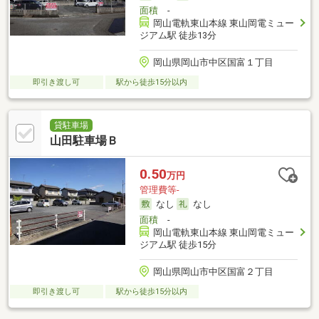
面積
-
岡山電軌東山本線 東山岡電ミュー
ジアム駅 徒歩13分
岡山県岡山市中区国富１丁目
即引き渡し可
駅から徒歩15分以内
貸駐車場
山田駐車場Ｂ
0.50
万円
管理費等-
なし
なし
面積
-
岡山電軌東山本線 東山岡電ミュー
ジアム駅 徒歩15分
岡山県岡山市中区国富２丁目
即引き渡し可
駅から徒歩15分以内