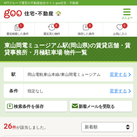
NTTグループ運営の不動産総合サイト goo住宅・不動産
1
0
0
0
最近検索した条件
最近見た物件
保存した条件
お気に入り
東山岡電ミュージアム駅(岡山県)の賃貸店舗・賃
貸事務所・月極駐車場 物件一覧
駅
変更する
岡山電軌東山本線/東山岡電ミュージアム
条件
変更する
指定なし
検索条件を保存
新着メールを受取る
26
件
が該当しました。