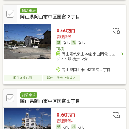
貸駐車場
岡山県岡山市中区国富２丁目
0.60
万円
管理費等-
なし
なし
面積
-
岡山電軌東山本線 東山岡電ミュー
ジアム駅 徒歩12分
岡山県岡山市中区国富２丁目
即引き渡し可
駅から徒歩15分以内
貸駐車場
岡山県岡山市中区国富１丁目
0.60
万円
管理費等-
なし
なし