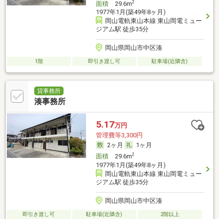
2
面積
29.6m
1977年1月(築49年8ヶ月)
岡山電軌東山本線 東山岡電ミュー
ジアム駅 徒歩35分
岡山県岡山市中区湊
1階
即引き渡し可
駐車場(近隣含)
貸事務所
湊事務所
5.17
万円
管理費等3,300円
2ヶ月
1ヶ月
2
面積
29.6m
1977年1月(築49年8ヶ月)
岡山電軌東山本線 東山岡電ミュー
ジアム駅 徒歩35分
岡山県岡山市中区湊
即引き渡し可
駐車場(近隣含)
2階以上