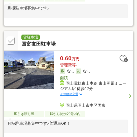
月極駐車場募集中です♪
貸駐車場
国富友田駐車場
0.60
万円
管理費等-
なし
なし
面積
-
岡山電軌東山本線 東山岡電ミュー
ジアム駅 徒歩17分
その他の交通
岡山県岡山市中区国富
即引き渡し可
駅から徒歩20分以内
月極駐車場募集中です♪普通車OK！