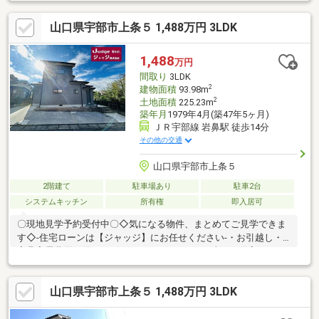
スイエティ」へ＊山口県の物件は地元に詳しい当社にお任せ下さ
い。＊住宅ローンも当社にお任せください。＊頭金０円からでも
山口県宇部市上条５ 1,488万円 3LDK
OK！住宅ローンが不安！月々の返済を抑えたい！＊資金計画のお
悩みもお気軽にご相談ください。☆まずはその目で現地をご覧く
ださい！083-902-6551 info@sumu-terrace.comYouTube「住む
1,488
万円
テラスチャンネル」にて情報発信中！
間取り
3LDK
2
建物面積
93.98m
2
土地面積
225.23m
築年月
1979年4月(築47年5ヶ月)
ＪＲ宇部線 岩鼻駅 徒歩14分
その他の交通
山口県宇部市上条５
2階建て
駐車場あり
駐車2台
システムキッチン
所有権
即入居可
〇現地見学予約受付中〇◇気になる物件、まとめてご見学できま
す◇-住宅ローンは【ジャッジ】にお任せください-・お引越し・
家具家電費用も借りれます！・カードローン・車のお借入れがあ
っても大丈夫！・おまとめローンも可能♪・勤続年数が1年未満で
もＯＫ！・信用情報に不安があっても大丈夫！ローンに詳しい営
山口県宇部市上条５ 1,488万円 3LDK
業スタッフがご対応いたします！！※住宅ローンの相談だけでも
大歓迎です♪※少しでも不安のある方、他社で断られた方も是非ご
相談ください♪※ジャッジはお客様と共に解決します！～お問合せ