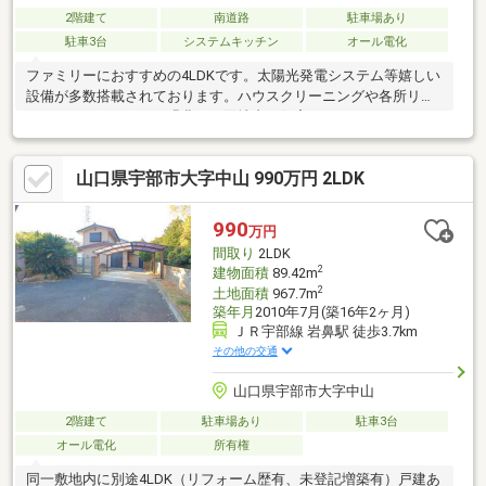
2階建て
南道路
駐車場あり
駐車3台
システムキッチン
オール電化
ファミリーにおすすめの4LDKです。太陽光発電システム等嬉しい
設備が多数搭載されております。ハウスクリーニングや各所リフ
ォームしております。緑豊かな団地内の住宅となっております。
山口県宇部市大字中山 990万円 2LDK
990
万円
間取り
2LDK
2
建物面積
89.42m
2
土地面積
967.7m
築年月
2010年7月(築16年2ヶ月)
ＪＲ宇部線 岩鼻駅 徒歩3.7km
その他の交通
山口県宇部市大字中山
2階建て
駐車場あり
駐車3台
オール電化
所有権
同一敷地内に別途4LDK（リフォーム歴有、未登記増築有）戸建あ