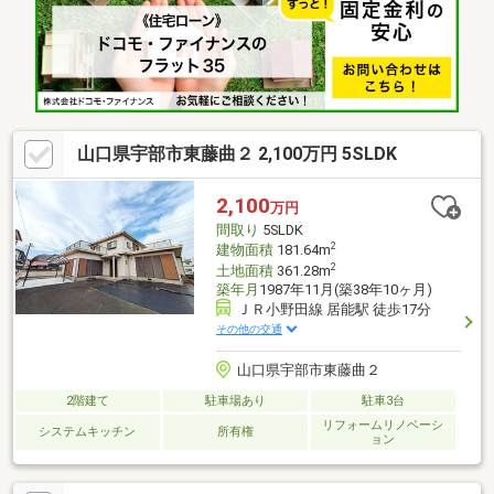
ス。◆地元業者のYネットで買うと超お得！【価格！(安)、金利！
(安)、サービス！(多)、税金！(得)】【アフターサービスに特に自
信あり】
山口県宇部市東藤曲２ 2,100万円 5SLDK
2,100
万円
間取り
5SLDK
2
建物面積
181.64m
2
土地面積
361.28m
築年月
1987年11月(築38年10ヶ月)
ＪＲ小野田線 居能駅 徒歩17分
その他の交通
山口県宇部市東藤曲２
2階建て
駐車場あり
駐車3台
リフォームリノベーシ
システムキッチン
所有権
ョン