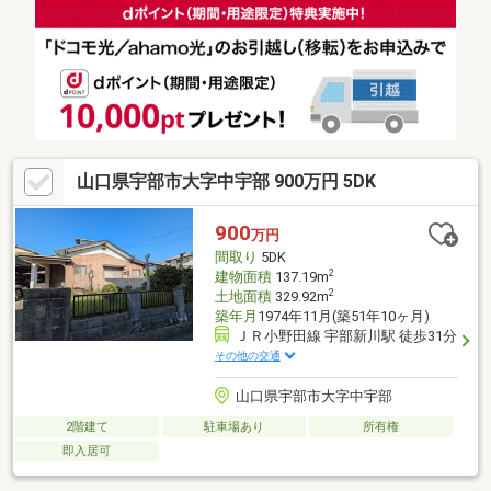
山口県宇部市大字中宇部 900万円 5DK
900
万円
間取り
5DK
2
建物面積
137.19m
2
土地面積
329.92m
築年月
1974年11月(築51年10ヶ月)
ＪＲ小野田線 宇部新川駅 徒歩31分
その他の交通
山口県宇部市大字中宇部
2階建て
駐車場あり
所有権
即入居可