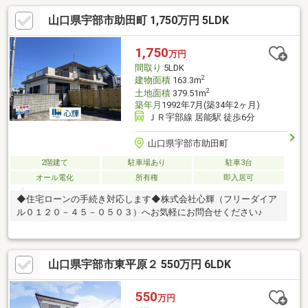
山口県宇部市助田町 1,750万円 5LDK
1,750
万円
間取り
5LDK
2
建物面積
163.3m
2
土地面積
379.51m
築年月
1992年7月(築34年2ヶ月)
ＪＲ宇部線 居能駅 徒歩6分
山口県宇部市助田町
2階建て
駐車場あり
駐車3台
オール電化
所有権
即入居可
◆住宅ローンの手続き対応します◆株式会社心輝（フリーダイア
ル０１２０－４５－０５０３）へお気軽にお問合せください♪
山口県宇部市東平原２ 550万円 6LDK
550
万円