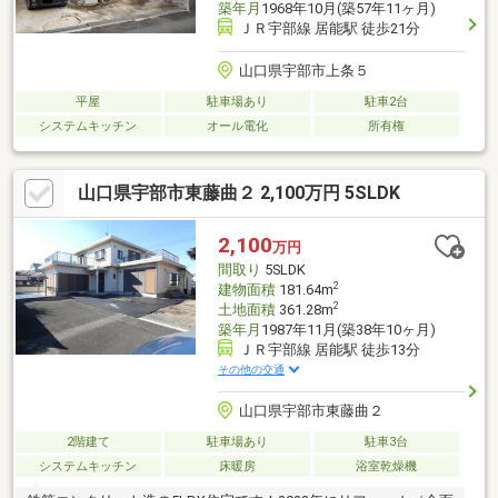
築年月
1968年10月(築57年11ヶ月)
ＪＲ宇部線 居能駅 徒歩21分
山口県宇部市上条５
平屋
駐車場あり
駐車2台
システムキッチン
オール電化
所有権
山口県宇部市東藤曲２ 2,100万円 5SLDK
2,100
万円
間取り
5SLDK
2
建物面積
181.64m
2
土地面積
361.28m
築年月
1987年11月(築38年10ヶ月)
ＪＲ宇部線 居能駅 徒歩13分
その他の交通
山口県宇部市東藤曲２
2階建て
駐車場あり
駐車3台
システムキッチン
床暖房
浴室乾燥機