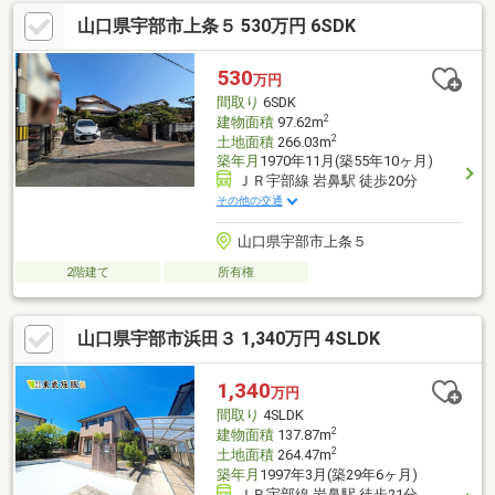
山口県宇部市上条５ 530万円 6SDK
530
万円
間取り
6SDK
2
建物面積
97.62m
2
土地面積
266.03m
築年月
1970年11月(築55年10ヶ月)
ＪＲ宇部線 岩鼻駅 徒歩20分
その他の交通
山口県宇部市上条５
2階建て
所有権
山口県宇部市浜田３ 1,340万円 4SLDK
1,340
万円
間取り
4SLDK
2
建物面積
137.87m
2
土地面積
264.47m
築年月
1997年3月(築29年6ヶ月)
ＪＲ宇部線 岩鼻駅 徒歩21分