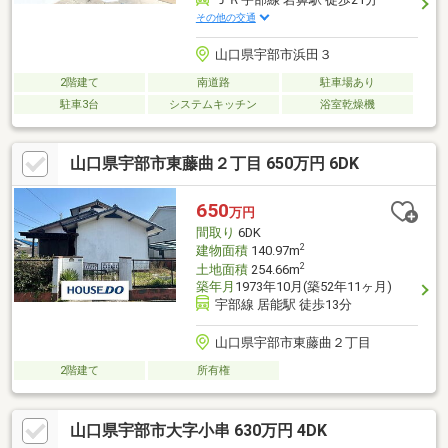
その他の交通
山口県宇部市浜田３
2階建て
南道路
駐車場あり
駐車3台
システムキッチン
浴室乾燥機
山口県宇部市東藤曲２丁目 650万円 6DK
650
万円
間取り
6DK
2
建物面積
140.97m
2
土地面積
254.66m
築年月
1973年10月(築52年11ヶ月)
宇部線 居能駅 徒歩13分
山口県宇部市東藤曲２丁目
2階建て
所有権
山口県宇部市大字小串 630万円 4DK