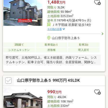
1,488
万円
～【ジャッジ株式会社】山口宇部店０８３６－３９―６０９０ど
間取り
3LDK
んな事でもお気軽にご連絡ください♪
2
建物面積
93.98m
2
土地面積
225.23m
築年月
1979年4月(築47年5ヶ月)
ＪＲ宇部線 岩鼻駅 徒歩14分
その他の交通
山口県宇部市上条５
2階建て
駐車場あり
駐車2台
システムキッチン
所有権
即入居可
即引渡可、土地50坪以上、省エネ給湯器、内装リフォーム、シス
テムキッチン、駐車２台可、陽当り良好、全居室収納、閑静な住
宅地、庭、シャワー付洗面化粧台、浴室１坪以上、外装リフォー
ム、２階建、複層ガラス、温水洗浄便座、南庭、浴室に窓、ＴＶ
モニタ付インターホン、節水型トイレ、通風良好、全居室フロー
山口県宇部市上条５ 990万円 4SLDK
リング、小学校 徒歩10分以内、周辺交通量少なめ
990
万円
間取り
4SLDK
2
建物面積
108.16m
2
土地面積
232m