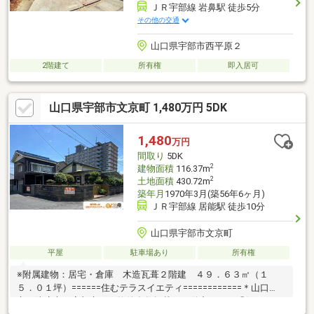
ＪＲ宇部線 岩鼻駅 徒歩5分
その他の交通
山口県宇部市西平原２
2階建て
所有権
即入居可
山口県宇部市文京町 1,480万円 5DK
1,480
万円
間取り
5DK
2
建物面積
116.37m
2
土地面積
430.72m
築年月
1970年3月(築56年6ヶ月)
ＪＲ宇部線 居能駅 徒歩10分
山口県宇部市文京町
平屋
駐車場あり
所有権
※附属建物：居宅・倉庫 木造瓦葺２階建 ４９．６３㎡（１
５．０１坪）======住むテラスイエティ============＊山口
市・防府市・宇部市など物件多数掲載→不動産サイト「住むテラ