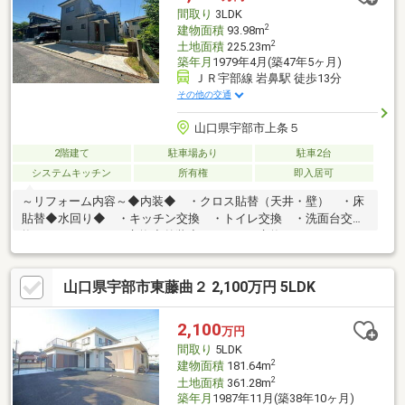
間取り
3LDK
2
建物面積
93.98m
2
土地面積
225.23m
築年月
1979年4月(築47年5ヶ月)
ＪＲ宇部線 岩鼻駅 徒歩13分
その他の交通
山口県宇部市上条５
2階建て
駐車場あり
駐車2台
システムキッチン
所有権
即入居可
～リフォーム内容～◆内装◆ ・クロス貼替（天井・壁） ・床
貼替◆水回り◆ ・キッチン交換 ・トイレ交換 ・洗面台交
換 ・ユニットバス交換◆外装◆ ・サッシ交換 ・サイディン
グ施工◆白蟻防蟻工事◆ ・施工済み～おすすめポイント～◆外
壁サイディング施工・サッシ交換・内装・水回りリノベーション
山口県宇部市東藤曲２ 2,100万円 5LDK
済み！ すぐに新生活が始められます！◆小学校まで徒歩7分
と、毎日の通学に安心な環境！◆日当たりの良いお庭がありま
す！◆190号線や山大病院通りへのアクセスが良く生活に便利で
2,100
万円
す！お気軽にお問い合わせください♪
間取り
5LDK
2
建物面積
181.64m
2
土地面積
361.28m
築年月
1987年11月(築38年10ヶ月)