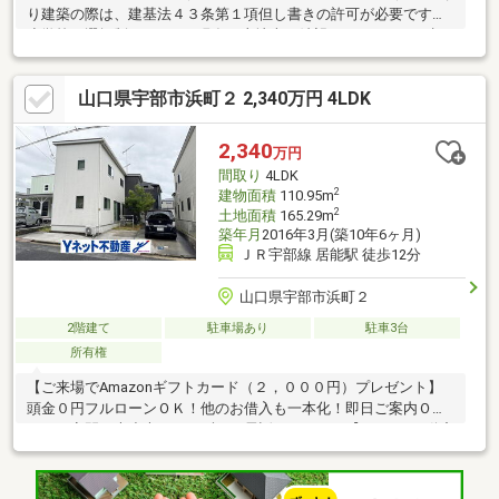
り建築の際は、建基法４３条第１項但し書きの許可が必要です。
小学校は選択制（R7.12.11現在）土地売り希望については、要相
談
山口県宇部市浜町２ 2,340万円 4LDK
2,340
万円
間取り
4LDK
2
建物面積
110.95m
2
土地面積
165.29m
築年月
2016年3月(築10年6ヶ月)
ＪＲ宇部線 居能駅 徒歩12分
山口県宇部市浜町２
2階建て
駐車場あり
駐車3台
所有権
【ご来場でAmazonギフトカード（２，０００円）プレゼント】
頭金０円フルローンＯＫ！他のお借入も一本化！即日ご案内Ｏ
Ｋ！（夜間も大丈夫！）まずはお電話ください。【Yネット不動産
（株）】フリーダイヤル：０１２０－２１０－３４０※３６５
日、年中無休で営業中。◆Yネットだけの基本サービス・お引越
し前のクリーニングサービス。・引越し業者による割引きサービ