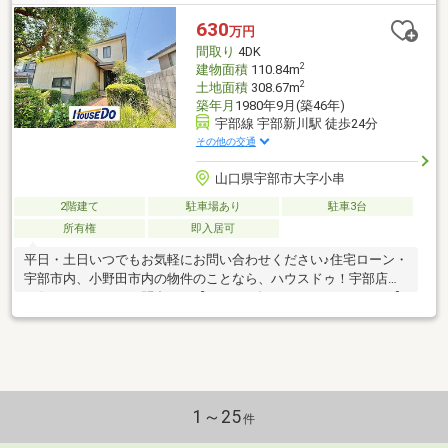
630
万円
間取り
4DK
2
建物面積
110.84m
2
土地面積
308.67m
築年月
1980年9月(築46年)
宇部線 宇部新川駅 徒歩24分
その他の交通
山口県宇部市大字小串
2階建て
駐車場あり
駐車3台
所有権
即入居可
平日・土日いつでもお気軽にお問い合わせください♪住宅ローン・
宇部市内、小野田市内の物件のことなら、ハウスドゥ！宇部店に
お任せください！お問合せは【 フリーダイヤル：0120-968-799 】
まで！
1～25
件