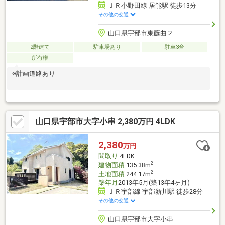
ＪＲ小野田線 居能駅 徒歩13分
その他の交通
山口県宇部市東藤曲２
2階建て
駐車場あり
駐車3台
所有権
※計画道路あり
山口県宇部市大字小串 2,380万円 4LDK
2,380
万円
間取り
4LDK
2
建物面積
135.38m
2
土地面積
244.17m
築年月
2013年5月(築13年4ヶ月)
ＪＲ宇部線 宇部新川駅 徒歩28分
その他の交通
山口県宇部市大字小串