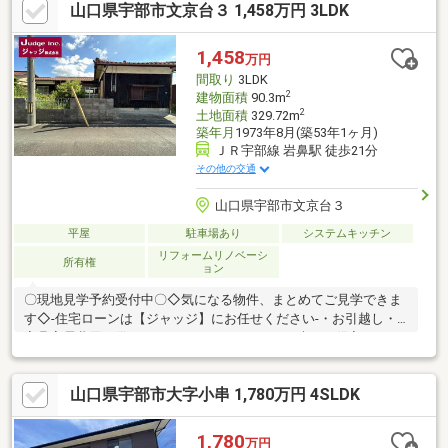
山口県宇部市文京台３ 1,458万円 3LDK
1,458
万円
間取り
3LDK
2
建物面積
90.3m
2
土地面積
329.72m
築年月
1973年8月(築53年1ヶ月)
ＪＲ宇部線 岩鼻駅 徒歩21分
その他の交通
山口県宇部市文京台３
平屋
駐車場あり
システムキッチン
リフォームリノベーシ
所有権
ョン
〇現地見学予約受付中〇◇気になる物件、まとめてご見学できま
す◇-住宅ローンは【ジャッジ】にお任せください-・お引越し・
家具家電費用も借りれます！・カードローン・車のお借入れがあ
っても大丈夫！・おまとめローンも可能♪・勤続年数が1年未満で
もＯＫ！・信用情報に不安があっても大丈夫！ローンに詳しい営
山口県宇部市大字小串 1,780万円 4SLDK
業スタッフがご対応いたします！！※住宅ローンの相談だけでも
大歓迎です♪※少しでも不安のある方、他社で断られた方も是非ご
相談ください♪※ジャッジはお客様と共に解決します！～お問合せ
1,780
万円