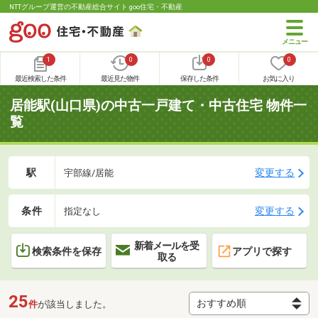
NTTグループ運営の不動産総合サイト goo住宅・不動産
1
0
0
0
最近検索した条件
最近見た物件
保存した条件
お気に入り
居能駅(山口県)の中古一戸建て・中古住宅 物件一
覧
駅
変更する
宇部線/居能
条件
変更する
指定なし
新着メールを受
検索条件を保存
アプリで探す
取る
25
件
が該当しました。