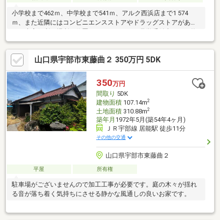
小学校まで462ｍ、中学校まで541ｍ、アルク西浜店まで1 574
ｍ、また近隣にはコンビニエンスストアやドラッグストアがあ
り、大変便利な場所に位置しております。ご見学受付中です。物
件詳細もお気軽にお問い合わせください♪（フリーダイヤル０１２
０－４５－０５０３) 【株式会社心輝公式サイト】住まいの窓口
山口県宇部市東藤曲２ 350万円 5DK
https://www.shinki-estate.jp
350
万円
間取り
5DK
2
建物面積
107.14m
2
土地面積
310.88m
築年月
1972年5月(築54年4ヶ月)
ＪＲ宇部線 居能駅 徒歩11分
その他の交通
山口県宇部市東藤曲２
平屋
所有権
駐車場がございませんので加工工事が必要です。庭の木々が揺れ
る音が落ち着く気持ちにさせる静かな風通しの良いお家です。