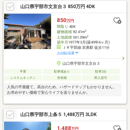
山口県宇部市文京台３ 850万円 4DK
850
万円
間取り
4DK
2
建物面積
92.41m
2
土地面積
361.09m
築年月
1977年3月(築49年6ヶ月)
ＪＲ宇部線 岩鼻駅 徒歩11分
その他の交通
山口県宇部市文京台３
平屋
駐車場あり
駐車2台
システムキッチン
所有権
即入居可
人気の平屋建て。高台のため、ハザードマップもかかりません。
お求めやすい価格で安心ライフを送りませんか。
山口県宇部市上条５ 1,488万円 3LDK
1,488
万円