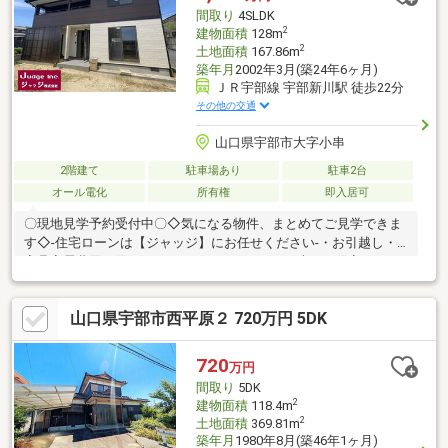
～【ジャッジ株式会社】山口宇部店０８３６－３９―６０９０ど
間取り
4SLDK
んな事でもお気軽にご連絡ください♪
2
建物面積
128m
2
土地面積
167.86m
築年月
2002年3月(築24年6ヶ月)
ＪＲ宇部線 宇部新川駅 徒歩22分
その他の交通
山口県宇部市大字小串
2階建て
駐車場あり
駐車2台
オール電化
所有権
即入居可
〇現地見学予約受付中〇◇気になる物件、まとめてご見学できま
す◇-住宅ローンは【ジャッジ】にお任せください-・お引越し・
家具家電費用も借りれます！・カードローン・車のお借入れがあ
っても大丈夫！・おまとめローンも可能♪・勤続年数が1年未満で
もＯＫ！・信用情報に不安があっても大丈夫！ローンに詳しい営
山口県宇部市西平原２ 720万円 5DK
業スタッフがご対応いたします！！※住宅ローンの相談だけでも
大歓迎です♪※少しでも不安のある方、他社で断られた方も是非ご
相談ください♪※ジャッジはお客様と共に解決します！～お問合せ
720
万円
～【ジャッジ株式会社】山口宇部店０８３６－３９―６０９０ど
間取り
5DK
んな事でもお気軽にご連絡ください♪
2
建物面積
118.4m
2
土地面積
369.81m
築年月
1980年8月(築46年1ヶ月)