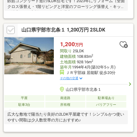
鉄筋コンクリート造の5LDK住宅です！2023年にリフォーム（全面
クロス張替え・1階リビングと洋室のフローリング張替え・キッチ
ン浴室トイレ新設・リビング床暖房）してから少ししかお住まい
になっていません！藤山小学校（公立）藤山中学校（公立）フロ
ンティア付属中学校（私立）香川高校（私立）が徒歩10分圏内の
山口県宇部市北条１ 1,200万円 2SLDK
恵まれた立地です♪大家族にもオススメです！
1,200
万円
間取り
2SLDK
2
建物面積
108.83m
2
土地面積
928.16m
築年月
1994年4月(築32年5ヶ月)
ＪＲ宇部線 居能駅 徒歩20分
その他の交通
山口県宇部市北条１
平屋
南道路
駐車場あり
駐車3台
所有権
バリアフリー
広大な敷地で陽当たり良好の2LDK平屋建です！シンプルかつ使い
やすい間取は少人数世帯の方におすすめ♪