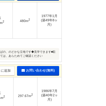
1977年1月
K
2
(築49年8ヶ
480m
2
1m
月)
そばの、のどかな立地です◆見学できます■駐
いては、あらためてご確認ください
お問い合わせ(無料)
りに追加
1986年7月
K
2
(築40年2ヶ
297.67m
2
4m
月)