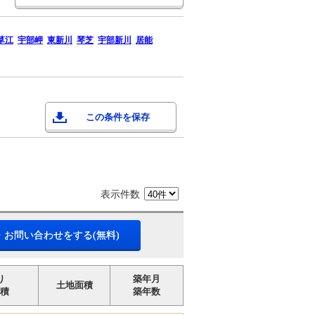
草江
宇部岬
東新川
琴芝
宇部新川
居能
この条件を保存
表示件数
・お問い合わせをする(無料)
り
築年月
土地面積
積
築年数