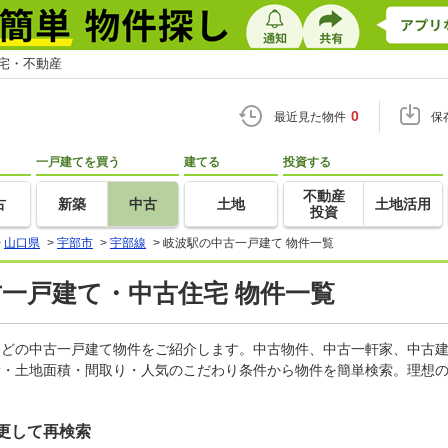
住宅・不動産
0
最近見た物件
保
一戸建てを買う
建てる
投資する
不動産
古
新築
中古
土地
土地活用
投資
>
山口県
>
宇部市
>
宇部線
>
岐波駅の中古一戸建て 物件一覧
古一戸建て・中古住宅 物件一覧
家などの中古一戸建て物件をご紹介します。中古物件、中古一軒家、中古
積・土地面積・間取り・人気のこだわり条件から物件を簡単検索。理想の
更して再検索