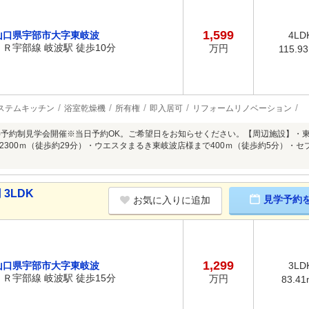
1,599
山口県宇部市大字東岐波
4LD
ＪＲ宇部線 岐波駅 徒歩10分
万円
115.9
ステムキッチン
浴室乾燥機
所有権
即入居可
リフォームリノベーション
/9(日)予約制見学会開催※当日予約OK。ご希望日をお知らせください。【周辺施設】・
2300ｍ（徒歩約29分）・ウエスタまるき東岐波店様まで400ｍ（徒歩約5分）・セ
3LDK
見学予約
お気に入りに追加
1,299
山口県宇部市大字東岐波
3LD
ＪＲ宇部線 岐波駅 徒歩15分
万円
83.41