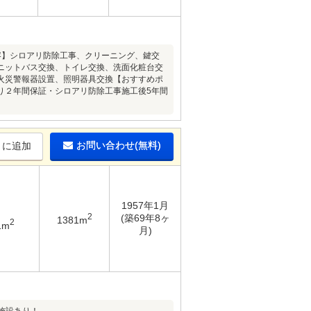
ム内容】シロアリ防除工事、クリーニング、鍵交
ニットバス交換、トイレ交換、洗面化粧台交
火災警報器設置、照明器具交換【おすすめポ
り２年間保証・シロアリ防除工事施工後5年間
お問い合わせ(無料)
りに追加
1957年1月
2
(築69年8ヶ
1381m
2
1m
月)