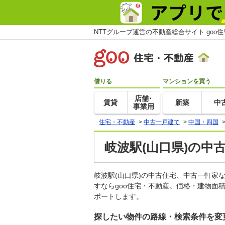
NTTグループ運営の不動産総合サイト goo
借りる
マンションを買う
店舗･
賃貸
新築
中
事業用
住宅・不動産
>
中古一戸建て
>
中国・四国
岐波駅(山口県)の中
岐波駅(山口県)の中古住宅、中古一軒
すならgoo住宅・不動産。価格・建物面
ポートします。
探したい物件の路線・検索条件を変