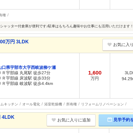
有権
シャッター付倉庫が便利です♪駐車はもちろん趣味やお仕事にも活用いただけます
0万円 3LDK
お気に入
山口県宇部市大字西岐波柳ケ瀬
1,600
ＪＲ宇部線 丸尾駅 徒歩27分
3LD
ＪＲ宇部線 床波駅 徒歩33分
万円
94.2
ＪＲ宇部線 岐波駅 徒歩4.4km
テムキッチン
オール電化
浴室乾燥機
所有権
リフォームリノベーション
4LDK
見学予約
お気に入りに追加