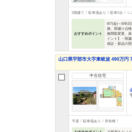
2階建て
駐車場あり
駐車3台
シ
8/7(金)～
換、雨漏り点検
おすすめポイント
換間取変更、床
イント】・雨漏
保証・新品の照
山口県宇部市大字東岐波 490万円 
中古住宅
平屋
駐車場あり
所有権