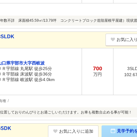
年数不詳 床面積45.59㎡/13.79坪 コンクリートブロック造陸屋根平屋建）現状
SLDK
お気に入
山口県宇部市大字西岐波
700
ＪＲ宇部線 丸尾駅 徒歩25分
3SL
ＪＲ宇部線 床波駅 徒歩36分
万円
102.6
ＪＲ宇部線 岐波駅 徒歩4.0km
有権
位置しておりのんびりとお過ごしいただけます。お車も複数台止める事が可能！
SDK
見学予約
お気に入りに追加