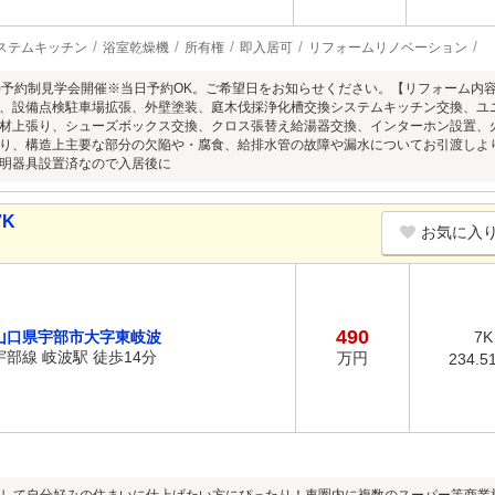
ステムキッチン
浴室乾燥機
所有権
即入居可
リフォームリノベーション
8/9(日)予約制見学会開催※当日予約OK。ご希望日をお知らせください。【リフォー
、設備点検駐車場拡張、外壁塗装、庭木伐採浄化槽交換システムキッチン交換、ユ
材上張り、シューズボックス交換、クロス張替え給湯器交換、インターホン設置、
り、構造上主要な部分の欠陥や・腐食、給排水管の故障や漏水についてお引渡しよ
明器具設置済なので入居後に
7K
お気に入
490
山口県宇部市大字東岐波
7K
宇部線 岐波駅 徒歩14分
万円
234.5