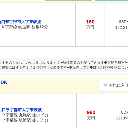
160
山口県宇部市大字東岐波
6SD
ＪＲ宇部線 岐波駅 徒歩12分
万円
122.2
にするのも良し。いい土地になります！ ●解体業者の手配もできます◆古尾八幡宮
再建築には４３条２項２号の許可が必要です●現況渡しです◆自治会区や校 区につ
DK
お気に入
山口県宇部市大字東岐波
980
5D
ＪＲ宇部線 丸尾駅 徒歩19分
万円
121.8
ＪＲ宇部線 岐波駅 徒歩19分