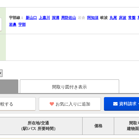
宇部線：
新山口
上嘉川
深溝
周防佐山
岩倉
阿知須
岐波
丸尾
床波
常盤
岩鼻
宇部
間取り図付き表示
お気に入りに追加
資料請求
所在地/交通
間取
価格
（駅/バス 所要時間）
建物面