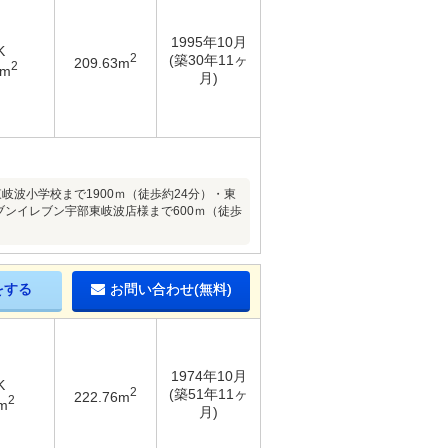
1995年10月
K
2
(築30年11ヶ
209.63m
2
3m
月)
東岐波小学校まで1900ｍ（徒歩約24分）・東
ブンイレブン宇部東岐波店様まで600ｍ（徒歩
をする
お問い合わせ(無料)
1974年10月
K
2
(築51年11ヶ
222.76m
2
m
月)