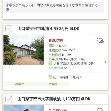
小学校まで徒歩9分！間取り変更も可能な様々な世帯に適合する
家！
山口県宇部市亀浦４ 980万円 5LDK
980
万円
間取り
5LDK
2
建物面積
142.76m
2
土地面積
813m
築年月
1971年9月(築55年)
ＪＲ宇部線 常盤駅 徒歩10分
その他の交通
山口県宇部市亀浦４
2階建て
所有権
山口県宇部市大字西岐波 1,180万円 4LDK
1,180