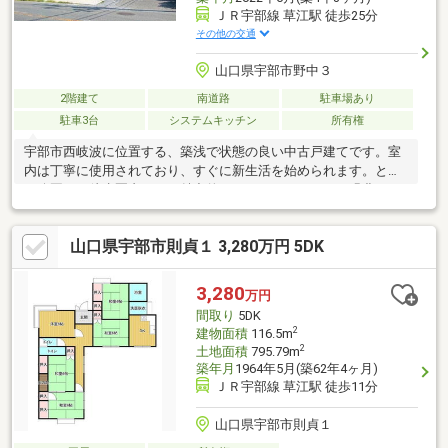
ＪＲ宇部線 草江駅 徒歩25分
その他の交通
山口県宇部市野中３
2階建て
南道路
駐車場あり
駐車3台
システムキッチン
所有権
宇部市西岐波に位置する、築浅で状態の良い中古戸建てです。室
内は丁寧に使用されており、すぐに新生活を始められます。とき
わ公園まで徒歩圏内という魅力的なロケーションです。緑豊かな
広大な敷地には、動物園や遊園地、ときわミュージアムなどがあ
り、ご家族のレジャーに最適な環境です。四季折々の花々やイベ
山口県宇部市則貞１ 3,280万円 5DK
ントも楽しめ、日常に彩りを与えてくれます。
3,280
万円
間取り
5DK
2
建物面積
116.5m
2
土地面積
795.79m
築年月
1964年5月(築62年4ヶ月)
ＪＲ宇部線 草江駅 徒歩11分
山口県宇部市則貞１