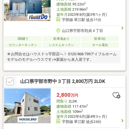
2
建物面積
95.22m
2
土地面積
219.96m
築年月
2023年8月(築3年1ヶ月)
宇部線 草江駅 徒歩11分
山口県宇部市則貞４丁目
2階建て
駐車場あり
駐車3台
カウンターキッチン
システムキッチン
オール電化
☆お問合せはハウスドゥ宇部店へ！ 0120-968-799アイフルホーム
モデルのモデルハウスです♪※新築から未入居です。
山口県宇部市野中３丁目 2,800万円 2LDK
2,800
万円
間取り
2LDK
2
建物面積
117.47m
2
土地面積
109m
築年月
2022年6月(築4年3ヶ月)
宇部線 草江駅 徒歩24分