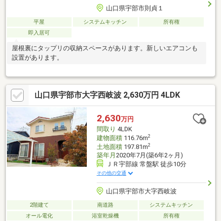
山口県宇部市則貞１
平屋
システムキッチン
所有権
即入居可
屋根裏にタップリの収納スペースがあります。新しいエアコンも
設置があります。
山口県宇部市大字西岐波 2,630万円 4LDK
2,630
万円
間取り
4LDK
2
建物面積
116.76m
2
土地面積
197.81m
築年月
2020年7月(築6年2ヶ月)
ＪＲ宇部線 常盤駅 徒歩10分
その他の交通
山口県宇部市大字西岐波
2階建て
南道路
システムキッチン
オール電化
浴室乾燥機
所有権