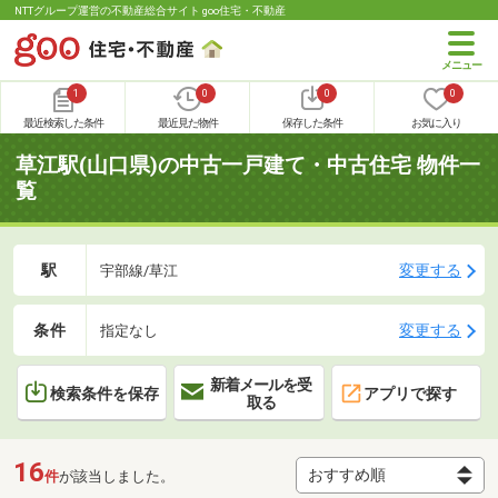
NTTグループ運営の不動産総合サイト goo住宅・不動産
1
0
0
0
最近検索した条件
最近見た物件
保存した条件
お気に入り
草江駅(山口県)の中古一戸建て・中古住宅 物件一
覧
駅
変更する
宇部線/草江
条件
変更する
指定なし
新着メールを受
検索条件を保存
アプリで探す
取る
16
件
が該当しました。