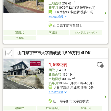
2
土地面積
252.63m
築年月
1976年12月(築49年9ヶ月)
ＪＲ宇部線 常盤駅 徒歩10分
その他の交通
山口県宇部市亀浦３
2階建て
南道路
システムキッチン
所有権
山口県宇部市大字西岐波 1,598万円 4LDK
1,598
万円
間取り
4LDK
2
建物面積
136.19m
2
土地面積
308.52m
築年月
1989年5月(築37年4ヶ月)
ＪＲ宇部線 床波駅 徒歩12分
その他の交通
山口県宇部市大字西岐波
2階建て
駐車場あり
駐車3台