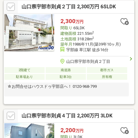
山口県宇部市則貞２丁目 2,300万円 6SLDK
2,300
万円
間取り
6SLDK
2
建物面積
221.55m
2
土地面積
318.28m
築年月
1986年11月(築39年10ヶ月)
宇部線 草江駅 徒歩16分
山口県宇部市則貞２丁目
2階建て
南道路
都市ガス
駐車場あり
駐車3台
所有権
☆お問合せはハウスドゥ宇部店へ！ 0120-968-799
山口県宇部市則貞４丁目 2,200万円 3LDK
2,200
万円
間取り
3LDK