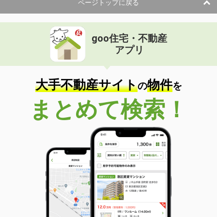
ページトップに戻る
goo住宅・不動産
アプリ
大手不動産サイト
物件
の
を
まとめて検索！