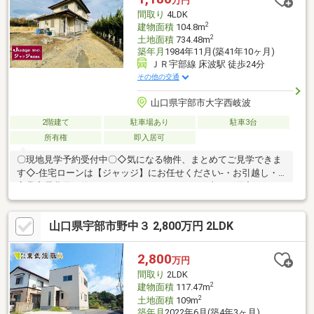
万円
間取り
4LDK
2
建物面積
104.8m
2
土地面積
734.48m
築年月
1984年11月(築41年10ヶ月)
ＪＲ宇部線 床波駅 徒歩24分
その他の交通
山口県宇部市大字西岐波
2階建て
駐車場あり
駐車3台
所有権
即入居可
〇現地見学予約受付中〇◇気になる物件、まとめてご見学できま
す◇-住宅ローンは【ジャッジ】にお任せください-・お引越し・
家具家電費用も借りれます！・カードローン・車のお借入れがあ
っても大丈夫！・おまとめローンも可能♪・勤続年数が1年未満で
もＯＫ！・信用情報に不安があっても大丈夫！ローンに詳しい営
山口県宇部市野中３ 2,800万円 2LDK
業スタッフがご対応いたします！！※住宅ローンの相談だけでも
大歓迎です♪※少しでも不安のある方、他社で断られた方も是非ご
相談ください♪※ジャッジはお客様と共に解決します！～お問合せ
2,800
万円
～【ジャッジ株式会社】山口宇部店０８３６－３９―６０９０ど
間取り
2LDK
んな事でもお気軽にご連絡ください♪
2
建物面積
117.47m
2
土地面積
109m
築年月
2022年6月(築4年3ヶ月)