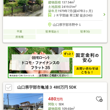
2
建物面積
137.54m
2
土地面積
2419.01m
築年月
1979年7月(築47年2ヶ月)
ＪＲ宇部線 草江駅 徒歩24分
山口県宇部市野中１
平屋
駐車場あり
駐車3台
所有権
山口県宇部市亀浦３ 480万円 5DK
480
万円
間取り
5DK
2
建物面積
109.65m