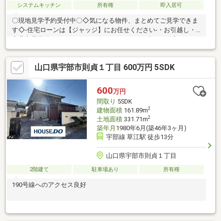
システムキッチン
所有権
即入居可
〇現地見学予約受付中〇◇気になる物件、まとめてご見学できま
す◇-住宅ローンは【ジャッジ】にお任せください-・お引越し・
家具家電費用も借りれます！・カードローン・車のお借入れがあ
っても大丈夫！・おまとめローンも可能♪・勤続年数が1年未満で
もＯＫ！・信用情報に不安があっても大丈夫！ローンに詳しい営
山口県宇部市則貞１丁目 600万円 5SDK
業スタッフがご対応いたします！！※住宅ローンの相談だけでも
大歓迎です♪※少しでも不安のある方、他社で断られた方も是非ご
相談ください♪※ジャッジはお客様と共に解決します！～お問合せ
600
万円
～【ジャッジ株式会社】山口宇部店０８３６－３９―６０９０ど
間取り
5SDK
んな事でもお気軽にご連絡ください♪
2
建物面積
161.89m
2
土地面積
331.71m
築年月
1980年6月(築46年3ヶ月)
宇部線 草江駅 徒歩13分
山口県宇部市則貞１丁目
2階建て
駐車場あり
所有権
190号線へのアクセス良好