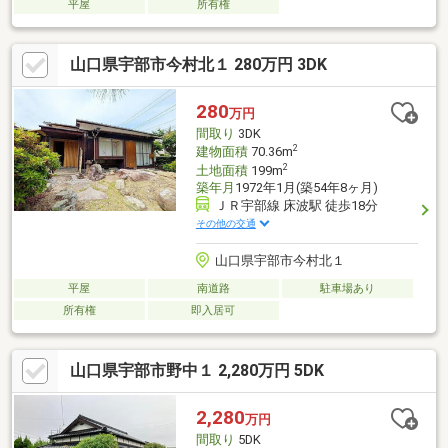
平屋
所有権
山口県宇部市今村北１ 280万円 3DK
280
万円
間取り
3DK
2
建物面積
70.36m
2
土地面積
199m
築年月
1972年1月(築54年8ヶ月)
ＪＲ宇部線 床波駅 徒歩18分
その他の交通
山口県宇部市今村北１
平屋
南道路
駐車場あり
所有権
即入居可
山口県宇部市野中１ 2,280万円 5DK
2,280
万円
間取り
5DK