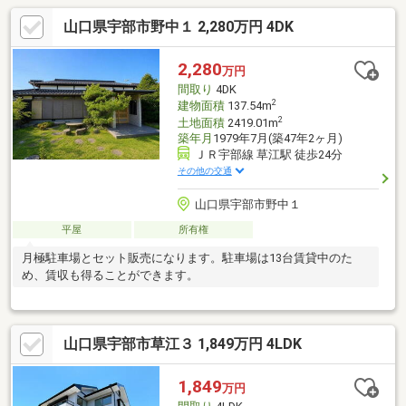
山口県宇部市野中１ 2,280万円 4DK
2,280
万円
間取り
4DK
2
建物面積
137.54m
2
土地面積
2419.01m
築年月
1979年7月(築47年2ヶ月)
ＪＲ宇部線 草江駅 徒歩24分
その他の交通
山口県宇部市野中１
平屋
所有権
月極駐車場とセット販売になります。駐車場は13台賃貸中のた
め、賃収も得ることができます。
山口県宇部市草江３ 1,849万円 4LDK
1,849
万円