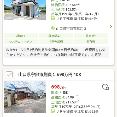
間取り
4LDK
2
建物面積
107.64m
2
土地面積
303.57m
築年月
1993年1月(築33年8ヶ月)
ＪＲ宇部線 草江駅 徒歩4分
山口県宇部市草江３
2階建て
駐車場あり
駐車3台
システムキッチン
浴室乾燥機
所有権
8/7(金)～8/9(日)予約制見学会開催※当日予約OK。ご希望日をお知
らせください。自社売主物件につき随時内覧可能です。お電話か
メールでご希望日をお知らせください。【リフォーム内容】●外
構工事駐車場拡張、屋根・外壁塗装、庭木伐採●内装工事水廻り
交換、玄関鍵交換、フローリング重張り、クロス張替え、建具ク
山口県宇部市則貞１ 698万円 4DK
ローゼット交換、シューズボックス交換、照明LED交換【おすす
めポイント】・シロアリ防除工事施工後5年間保証・返済額や融資
可能額など、お客様のご希望にあわせてご提案。住宅ローンが初
698
万円
めての方でもお気軽にご相談ください【周辺施設】・セブンイレ
間取り
4DK
ブン宇部空港通り
2
建物面積
84.99m
2
土地面積
217.68m
築年月
1973年12月(築52年9ヶ月)
ＪＲ宇部線 草江駅 徒歩22分