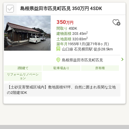
島根県益田市匹見町匹見 350万円 4SDK
350
万円
間取り
4SDK
2
建物面積
203.45m
2
土地面積
320.83m
築年月
1955年1月(築71年8ヶ月)
山口線 石見横田駅 徒歩28.5km
島根県益田市匹見町匹見
2階建て
駐車場あり
所有権
リフォームリノベーシ
ョン
【土砂災害警戒区域内】敷地面積97坪、自然に囲まれ長閑な立地
の2階建5DK