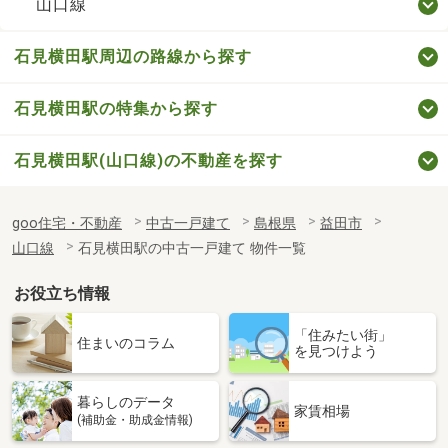
山口線
石見横田駅周辺の路線から探す
石見横田駅の特集から探す
石見横田駅(山口線)の不動産を探す
goo住宅・不動産
中古一戸建て
島根県
益田市
山口線
石見横田駅の中古一戸建て 物件一覧
お役立ち情報
「住みたい街」
住まいのコラム
を見つけよう
暮らしのデータ
家賃相場
(補助金・助成金情報)