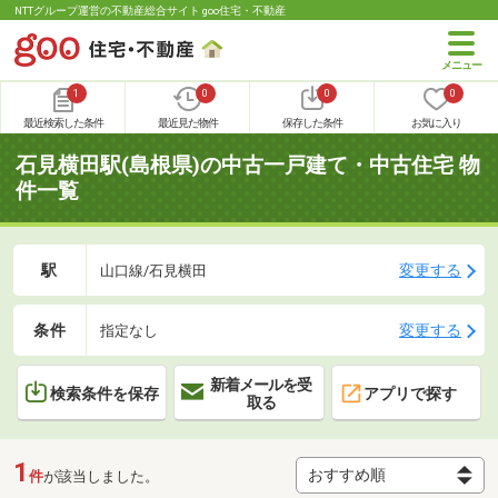
NTTグループ運営の不動産総合サイト goo住宅・不動産
1
0
0
0
最近検索した条件
最近見た物件
保存した条件
お気に入り
石見横田駅(島根県)の中古一戸建て・中古住宅 物
件一覧
駅
変更する
山口線/石見横田
条件
変更する
指定なし
新着メールを受
検索条件を保存
アプリで探す
取る
1
件
が該当しました。