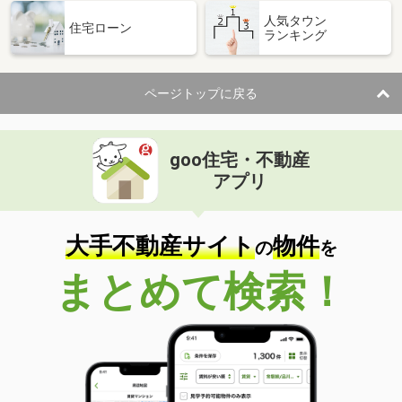
人気タウン
住宅ローン
ランキング
ページトップに戻る
goo住宅・不動産
アプリ
大手不動産サイト
物件
の
を
まとめて検索！