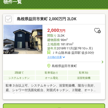
物件一覧
島根県益田市東町 2,000万円 2LDK
2,000
万円
間取り
2LDK
2
建物面積
90m
2
土地面積
181.81m
築年月
2018年11月(築7年10ヶ月)
ＪＲ山陰本線 益田駅 徒歩30分
その他の交通
島根県益田市東町
2階建て
駐車場あり
駐車3台
システムキッチン
オール電化
浴室乾燥機
駐車３台以上可、システムキッチン、浴室乾燥機、陽当り良好、
庭、シャワー付洗面化粧台、対面式キッチン、２階建、オートバ
ス、温水洗浄便座、ＴＶモニタ付インターホン、眺望良好、ＩＨ
クッキングヒーター