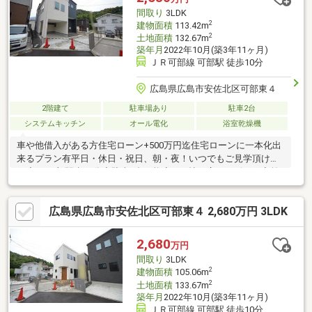
間取り
3LDK
2
建物面積
113.42m
2
土地面積
132.67m
築年月
2022年10月(築3年11ヶ月)
ＪＲ可部線 可部駅 徒歩10分
広島県広島市安佐北区可部東４
2階建て
駐車場あり
駐車2台
システムキッチン
オール電化
浴室乾燥機
車や他借入がある方住宅ローン+500万円迄住宅ローンに一本化出
来るプラン有平日・休日・祝日、朝・夜！いつでもご見学頂けま
す◆JR可部駅歩10分◆駐車2台可能◆16.7帖の広々リビング◆前
面道路12ｍ住宅ローン借入2680万円の場合 月々64952円※変動金
利・40年払い・金利0.775％・ボーナス払い無しの場合現在の家賃
広島県広島市安佐北区可部東４ 2,680万円 3LDK
+駐車場代と比べてみてください◎お仕事が忙しくてなかなか時
間の取れない方夜間や早朝等、対応出来ますのでお気軽にご相談
下さい他社掲載物件も纏めてご案内・資料送付可能です
2,680
万円
間取り
3LDK
2
建物面積
105.06m
2
土地面積
133.67m
築年月
2022年10月(築3年11ヶ月)
ＪＲ可部線 可部駅 徒歩10分