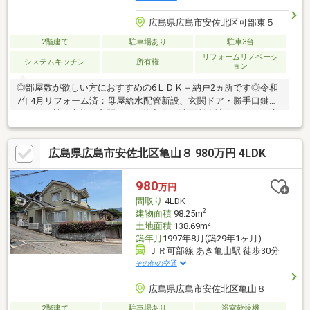
広島県広島市安佐北区可部東５
2階建て
駐車場あり
駐車3台
リフォームリノベーシ
システムキッチン
所有権
ョン
◎部屋数が欲しい方におすすめの6ＬＤＫ＋納戸2ヵ所です◎令和
7年4月リフォーム済：母屋給水配管新設、玄関ドア・勝手口鍵・
キッチン蛇口交換、玄関ホール物入床・洗面所床補修、網戸・障
子張替、1階母屋台所・2階納戸、南側洋室クロス張替、1階母屋
リビング・2階南側洋室出窓天板補修、給湯器2台新設◎倉庫建築
広島県広島市安佐北区亀山８ 980万円 4LDK
スペース有◎平成4年6月増築◎マルナカ可部店徒歩約6分◎ラ・
ムー可部店徒歩約7分◎セブンイレブン広島可部3丁目店徒歩約6
分☆水曜日も休まず営業中☆新居探しは、お客様の“思い”を最優
980
万円
先！のSUMiTAS大町店(株)ケイアイ不動産販売にお任せくださ
間取り
4LDK
い！
2
建物面積
98.25m
2
土地面積
138.69m
築年月
1997年8月(築29年1ヶ月)
ＪＲ可部線 あき亀山駅 徒歩30分
その他の交通
広島県広島市安佐北区亀山８
2階建て
駐車場あり
浴室乾燥機