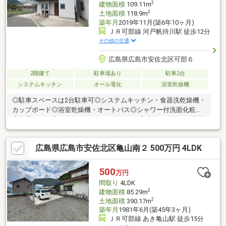
2
建物面積
109.11m
2
土地面積
118.9m
築年月
2019年11月(築6年10ヶ月)
ＪＲ可部線 河戸帆待川駅 徒歩12分
その他の交通
広島県広島市安佐北区可部６
2階建て
駐車場あり
駐車2台
システムキッチン
オール電化
浴室乾燥機
◎駐車スペースは2台駐車可◎システムキッチン・食器洗乾燥機・
カップボード◎浴室乾燥機・オートバス◎シャワー付洗面化粧台
◎複層ガラス◎TVモニター付インターホン◎南面バルコニー◎駅
まで平坦◎可部小学校まで徒歩約10分◎エブリィ可部店まで徒歩
約3分◆☆◆見学受付中♪082-836-3730までご連絡下さい
広島県広島市安佐北区亀山南２ 500万円 4LDK
◆☆◆●◯●◯●◯●◯●◯●◯●◯●◯●◯●◯●◯●◯●◯●◯●
住まいのこと、マルっと。SUMiTAS大町店が住まい探しを徹底サ
ポートします
500
万円
♪●◯●◯●◯●◯●◯●◯●◯●◯●◯●◯●◯●◯●◯●◯●◯●◯
間取り
4LDK
2
建物面積
85.29m
2
土地面積
390.17m
築年月
1981年6月(築45年3ヶ月)
ＪＲ可部線 あき亀山駅 徒歩15分