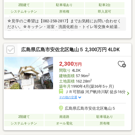
2階建て
駐車場あり
駐車2台
システムキッチン
所有権
即入居可
☆見学のご希望は【082-258-2817】までお気軽にお問い合わせく
ださい。☆キッチン・浴室・洗面化粧台・トイレ等交換☆給湯
器・分電盤交換☆クロス貼替・畳表替え☆クッションフロア・網
戸・襖・障子張替え☆1階和室→洋室変更☆外構・防虫工事完了
☆土地50坪以上☆和室☆全居室6畳以上☆全居室収納☆床下収納
広島県広島市安佐北区亀山５ 2,300万円 4LDK
☆シャワー付洗面化粧台☆システムキッチン☆オートバス☆駐車
2台可☆内装リフォーム☆外装リフォーム☆陽当り良好☆閑静な
住宅地☆前道６ｍ以上☆庭☆浴室に窓☆通風良好☆全室2面採光
2,300
万円
☆大型タウン内
間取り
4LDK
2
建物面積
57.96m
2
土地面積
162.28m
築年月
1990年4月(築36年5ヶ月)
ＪＲ可部線 河戸帆待川駅 徒歩16分
その他の交通
広島県広島市安佐北区亀山５
2階建て
南道路
駐車場あり
システムキッチン
オール電化
所有権