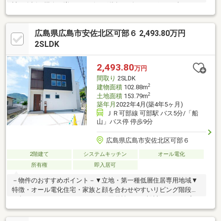
計・会話の機会が増えるリビング階段・ダイニングテーブルと一
体型のキッチンを採用・階段途中に出入り可能な洋室有・主寝室
は約8.0帖の広さ、バルコニー付・駐車場2台分有(車種による)・即
広島県広島市安佐北区可部６ 2,493.80万円
引渡し可能(残金精算後)▼設備・IHクッキングヒーター・食洗
機・各階にトイレ有▼周辺環境・スーパー「ノムラーストア」徒
2SLDK
歩9分(約650m)■ ご希望の住まい探しをお手伝いします
━━━━━・・・物件の詳細・ご相談はお気軽にお問い合わせく
2,493.80
万円
ださい。
間取り
2SLDK
2
建物面積
102.88m
2
土地面積
153.79m
築年月
2022年4月(築4年5ヶ月)
ＪＲ可部線 可部駅 バス5分/「船
山」バス停 停歩9分
広島県広島市安佐北区可部６
2階建て
システムキッチン
オール電化
所有権
即入居可
－物件のおすすめポイント－▼立地・第一種低層住居専用地域▼
特徴・オール電化住宅・家族と顔を合わせやすいリビング階段・
一段下がったサンクンキッチン、回遊性のある設計・スキップフ
ロア下に、隠し部屋風の収納空間有・主寝室約7.8帖は南面バルコ
ニー付・窓・収納付の納戸有・SIC等、室内随所に収納スペースを