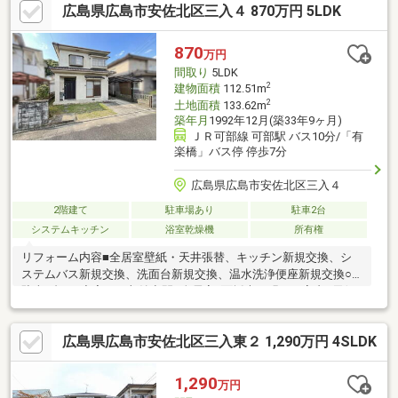
広島県広島市安佐北区三入４ 870万円 5LDK
確保・玄関ホールに手洗い器有・駐車場2台分有(車種による)▼周
辺環境・スーパー「アルゾ可部店」徒歩9分(約670m)・亀山第二
公園 徒歩2分(約130m)■ ご希望の住まい探しをお手伝いします
870
万円
━━━━━・・・物件の詳細・ご相談はお気軽にお問い合わせく
間取り
5LDK
ださい。
2
建物面積
112.51m
2
土地面積
133.62m
築年月
1992年12月(築33年9ヶ月)
ＪＲ可部線 可部駅 バス10分/「有
楽橋」バス停 停歩7分
広島県広島市安佐北区三入４
2階建て
駐車場あり
駐車2台
システムキッチン
浴室乾燥機
所有権
リフォーム内容■全居室壁紙・天井張替、キッチン新規交換、シ
ステムバス新規交換、洗面台新規交換、温水洗浄便座新規交換○
駐車2台可○充実した収納空間○全居室2面採光で明るい室内○天候
に左右されず洗濯が干せる浴室乾燥機付～ライフインフォメーシ
ョン～・広島市立三入小学校まで約1000ｍ(徒歩13分)・広島市立
広島県広島市安佐北区三入東２ 1,290万円 4SLDK
三入中学校まで約1300ｍ(徒歩17分)・デイリーヤマザキ可部三入
店まで約750ｍ(徒歩10分)・フジ三入店まで約1000ｍ(徒歩13分)・
ウオンツ三入店まで約1400ｍ(徒歩18分)・三入郵便局まで約350ｍ
1,290
万円
(徒歩5分)・三入第一公園まで約600ｍ(徒歩8分)