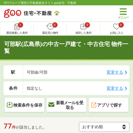
NTTグループ運営の不動産総合サイト goo住宅・不動産
1
0
0
0
最近検索した条件
最近見た物件
保存した条件
お気に入り
可部駅(広島県)の中古一戸建て・中古住宅 物件一
覧
駅
変更する
可部線/可部
条件
変更する
指定なし
新着メールを受
検索条件を保存
アプリで探す
取る
77
件
が該当しました。