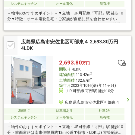
システムキッチン
オール電化
所有権
－物件のおすすめポイント－▼立地・JR可部線「可部」駅 徒歩10
分▼特徴・オール電化住宅・ご家族が自然に顔を合わせやすいリ
ビング階段・会話を楽しめる対面式キッチン、パントリー・勝手
口有・主寝室は約8.0帖の広さ、約3.0帖のWIC付・急な雨にも濡れ
にくいインナーバルコニー・玄関ホールに手洗い場を設置、帰宅
広島県広島市安佐北区可部東４ 2,693.80万円
してすぐ使用可能・駐車スペース2台分有(車種による)・即引き渡
し可能(残金精算後)▼周辺環境・スーパー「ノムラストアー」徒
4LDK
歩9分(約650m)■ ご希望の住まい探しをお手伝いします
━━━━━・・・物件の詳細・ご相談はお気軽にお問い合わせく
2,693.80
万円
ださい。
間取り
4LDK
2
建物面積
113.42m
2
土地面積
132.67m
築年月
2022年10月(築3年11ヶ月)
ＪＲ可部線 可部駅 徒歩10分
広島県広島市安佐北区可部東４
2階建て
駐車場あり
駐車2台
システムキッチン
オール電化
所有権
－物件のおすすめポイント－▼立地・JR可部線「可部」駅 徒歩10
分・前面道路は南東側幅員約12m公道▼特徴・LDKは3面採光設