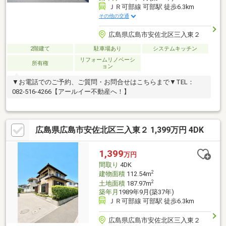
ＪＲ可部線 可部駅 徒歩6.3km
その他の交通
広島県広島市安佐北区三入東２
2階建て
駐車場あり
システムキッチン
リフォームリノベーシ
所有権
ョン
▼お電話でのご予約、ご質問・お問合せはこちらまで▼TEL：
082-516-4266【アールイー不動産へ！】
広島県広島市安佐北区三入東２ 1,399万円 4DK
1,399
万円
間取り
4DK
2
建物面積
112.54m
2
土地面積
187.97m
築年月
1989年9月(築37年)
ＪＲ可部線 可部駅 徒歩6.3km
広島県広島市安佐北区三入東２