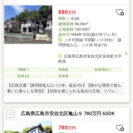
880
万円
間取り
3LDK
2
建物面積
96.05m
2
土地面積
160.55m
築年月
1994年10月(築31年11ヶ月)
ＪＲ可部線 可部駅 バス30分/「譲
羽団地入口」バス停 停歩7分
広島県広島市安佐北区安佐町大字
鈴張
2階建て
南道路
駐車場あり
駐車2台
所有権
【広島交通「譲羽団地入口バス停」徒歩7分】【静かな環境で落ち
着いた暮らしを実現】【自然を感じられる高台の立地、リフレッ
シュできる住まい】※心地好い風が通る住まい、新たなスタート
を切るチャンスです法令に基づくその他制限事項：土砂災害警戒
区域（イエローゾーン）■ライフインフォメーション■・広島市立
広島県広島市安佐北区亀山９ 780万円 6SDK
鈴張小学校まで約1300ｍ(徒歩17分)・ローソン広島鈴張店まで約
1600ｍ(徒歩20分)・鈴張郵便局まで約1600ｍ(徒歩20分)・星が丘
第二公園まで約900ｍ(徒歩12分)・星が丘第四公園まで約550ｍ(徒
780
万円
歩7分)