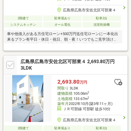
広島県広島市安佐北区可部東４
2階建て
駐車場あり
駐車2台
システムキッチン
オール電化
浴室乾燥機
車や他借入がある方住宅ローン+500万円迄住宅ローンに一本化出
来るプラン有平日・休日・祝日、朝・夜！いつでもご見学頂けま
す◆JR可部駅徒歩10分◆駐車2台可能◆19.7帖の広々リビング◆
前面道路12ｍ住宅ローン借入2680円の場合 月々64952円※変動金
利・40年払い・金利0.775％・ボーナス払い無しの場合現在の家賃
広島県広島市安佐北区可部東４ 2,693.80万円
+駐車場代と比べてみてください◎お仕事が忙しくてなかなか時
間の取れない方夜間や早朝等対応出来ますのでお気軽にご相談下
3LDK
さい他社掲載物件も纏めてご案内・資料送付可能です
2,693.80
万円
間取り
3LDK
2
建物面積
105.06m
2
土地面積
133.67m
築年月
2022年10月(築3年11ヶ月)
ＪＲ可部線 可部駅 徒歩10分
広島県広島市安佐北区可部東４
2階建て
駐車場あり
駐車2台