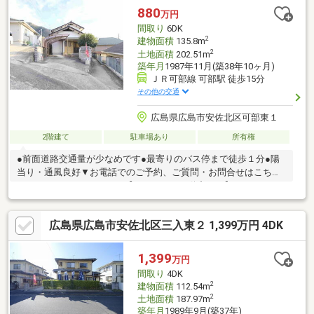
現地でご体感ください。
880
万円
間取り
6DK
2
建物面積
135.8m
2
土地面積
202.51m
築年月
1987年11月(築38年10ヶ月)
ＪＲ可部線 可部駅 徒歩15分
その他の交通
広島県広島市安佐北区可部東１
2階建て
駐車場あり
所有権
●前面道路交通量が少なめです●最寄りのバス停まで徒歩１分●陽
当り・通風良好▼お電話でのご予約、ご質問・お問合せはこちら
まで▼TEL：082-516-4266【アールイー不動産へ！】
広島県広島市安佐北区三入東２ 1,399万円 4DK
1,399
万円
間取り
4DK
2
建物面積
112.54m
2
土地面積
187.97m
築年月
1989年9月(築37年)