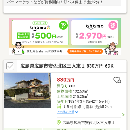
パーマーケットなどが徒歩圏内！◎バス停まで徒歩2分！
広島県広島市安佐北区三入東１ 830万円 6DK
830
万円
間取り
6DK
2
建物面積
132.63m
2
土地面積
215.25m
築年月
1984年3月(築42年6ヶ月)
ＪＲ可部線 可部駅 徒歩5.2km
その他の交通
広島県広島市安佐北区三入東１