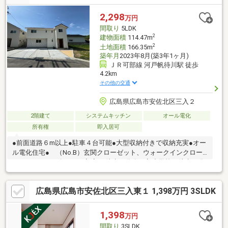
2,298
万円
間取り
5LDK
2
建物面積
114.47m
2
土地面積
166.35m
築年月
2023年8月(築3年1ヶ月)
ＪＲ可部線 河戸帆待川駅 徒歩
4.2km
その他の交通
広島県広島市安佐北区三入２
2階建て
システムキッチン
オール電化
所有権
即入居可
●前面道路６m以上●駐車４台可能●大型収納付きで収納充実●オー
ル電化住宅● （No.B）玄関クローゼット、ウォークインクロー
ゼット、５LDK〇フジ三入店 徒歩５分〇三入小学校 徒歩８分
〇桐陽台入口バス停 徒歩５分見学ご希望の方も、まずは資料を
見たい...という方も、近鉄不動産 安佐南営業所へお気軽にお問
広島県広島市安佐北区三入東１ 1,398万円 3SLDK
合せください♪
1,398
万円
間取り
3SLDK