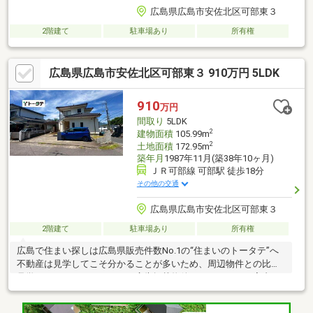
広島県広島市安佐北区可部東３
2階建て
駐車場あり
所有権
広島県広島市安佐北区可部東３ 910万円 5LDK
910
万円
間取り
5LDK
2
建物面積
105.99m
2
土地面積
172.95m
築年月
1987年11月(築38年10ヶ月)
ＪＲ可部線 可部駅 徒歩18分
その他の交通
広島県広島市安佐北区可部東３
2階建て
駐車場あり
所有権
広島で住まい探しは広島県販売件数No.1の“住まいのトータテ”へ
不動産は見学してこそ分かることが多いため、周辺物件との比較
見学もおすすめしています。広告掲載物件のほとんどがご案内可
能ですので、他物件とあわせてぜひご見学ください！※角地のた
め、開放感があります※接道の幅員が約6ｍあるため、駐車、離合