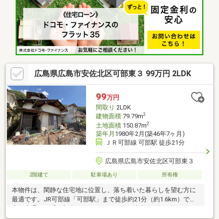
が容易です※駐車（車長制限あり）2台です※5ＬＤＫの間取りで大
家族でも安心です
広島県広島市安佐北区可部東３ 99万円 2LDK
99
万円
間取り
2LDK
2
建物面積
79.79m
2
土地面積
150.87m
築年月
1980年2月(築46年7ヶ月)
ＪＲ可部線 可部駅 徒歩21分
広島県広島市安佐北区可部東３
2階建て
駐車場あり
所有権
本物件は、閑静な住宅地に位置し、落ち着いた暮らしを望む方に
最適です。JR可部線「可部駅」まで徒歩約21分（約1.6km）で、
広島交通バス「可部東三丁目下」バス停も徒歩約7分（約500m）
にあり、広島市中心部へのアクセスも良好です。公共交通の選択