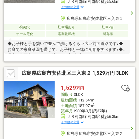
ＪＲ可部線 可部駅 徒歩5.6km
その他の交通
広島県広島市安佐北区三入東１
2階建て
駐車場あり
駐車2台
オール電化
浴室乾燥機
所有権
◆お子様と手を繋いで並んで歩けるくらい広い前面道路です♪◆
お庭での家庭菜園を通じて、お子様と一緒に食育を学べます♪◆
浴室、洗面所リフォーム済み（令和2年度）
広島県広島市安佐北区三入東２ 1,529万円 3LDK
1,529
万円
間取り
3LDK
2
建物面積
112.54m
2
土地面積
187.97m
築年月
1989年9月(築37年)
ＪＲ可部線 可部駅 徒歩6.3km
その他の交通
広島県広島市安佐北区三入東２