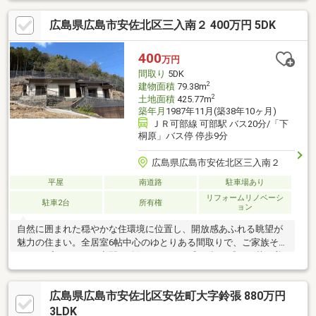
肢が多く通勤・通学にも便利です。周辺にはスーパーや各種商業
広島県広島市安佐北区三入南２ 400万円 5DK
施設が揃い、日常の買い物にも困りません。また、市役所出張所
や図書館、総合福祉センターなどの公共施設も身近にあり、暮ら
しやすさを実感いただける環境が整っています。気になるなぁ、
400
万円
どんなとこか見てみたいなぁと思われた時、現地の見学など遠慮
間取り
5DK
はいりませんのでいつでもお気軽にご連絡ください♪
2
建物面積
79.38m
2
土地面積
425.77m
築年月
1987年11月(築38年10ヶ月)
ＪＲ可部線 可部駅 バス20分/「下
桐原」バス停 停歩9分
広島県広島市安佐北区三入南２
平屋
南道路
駐車場あり
リフォームリノベーシ
駐車2台
所有権
ョン
自然に囲まれた穏やかな住環境に位置し、開放感あふれる眺望が
魅力の住まい。全居室6帖中心のゆとりある間取りで、ご家族それ
ぞれのプライベート空間を確保できます。和の趣を感じる落ち着
いた室内と、使い勝手の良い収納配置もポイント。ダイニングと
隣接居室を一体利用することで、より広々とした空間として活用
広島県広島市安佐北区安佐町大字鈴張 880万円
可能です。庭スペースでは家庭菜園や趣味の時間も楽しめ、ゆっ
たりとした暮らしを実現できる一邸です。
3LDK