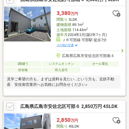
三入東小学校 徒歩約8分・広島市立三入中学校 徒歩約5分いつ
でもご案内可能です。お気軽にお問い合わせください。
3,380
万円
間取り
3LDK
2
建物面積
89.1m
2
土地面積
114.43m
築年月
2024年2月(築2年7ヶ月)
ＪＲ可部線 可部駅 徒歩7分
その他の交通
広島県広島市安佐北区可部南４
2階建て
システムキッチン
オール電化
所有権
即入居可
見学ご希望の方も、まずは資料を見たい...という方も、近鉄不動
産 安佐南営業所へお気軽にお問合せください♪
広島県広島市安佐北区可部６ 2,850万円 4SLDK
2,850
万円
間取り
4SLDK