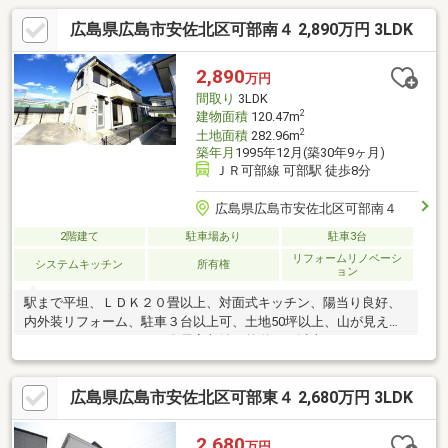
広島県広島市安佐北区可部南４ 2,890万円 3LDK
2,890
万円
間取り
3LDK
2
建物面積
120.47m
2
土地面積
282.96m
築年月
1995年12月(築30年9ヶ月)
ＪＲ可部線 可部駅 徒歩8分
広島県広島市安佐北区可部南４
2階建て
駐車場あり
駐車3台
リフォームリノベーシ
システムキッチン
所有権
ョン
駅まで平坦、ＬＤＫ２０畳以上、対面式キッチン、陽当り良好、
内外装リフォーム、駐車３台以上可、土地50坪以上、山が見え
る、システムキッチン、全居室収納、前道６ｍ以上、トイレ２ヶ
所、浴室１坪以上、南面バルコニー、温水洗浄便座、浴室に窓、
ＴＶモニタ付インターホン、ウォークインクローゼット、全居室
広島県広島市安佐北区可部東４ 2,680万円 3LDK
６畳以上、平坦地、食器洗乾燥機
2,680
万円