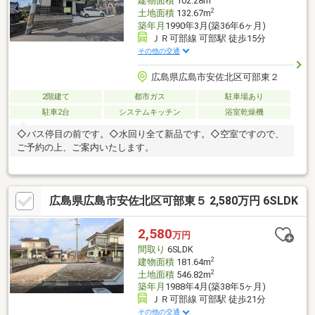
建物面積
102.28m
2
土地面積
132.67m
築年月
1990年3月(築36年6ヶ月)
ＪＲ可部線 可部駅 徒歩15分
その他の交通
広島県広島市安佐北区可部東２
2階建て
都市ガス
駐車場あり
駐車2台
システムキッチン
浴室乾燥機
◇バス停目の前です。◇水回り全て新品です。◇空室ですので、
ご予約の上、ご案内いたします。
広島県広島市安佐北区可部東５ 2,580万円 6SLDK
2,580
万円
間取り
6SLDK
2
建物面積
181.64m
2
土地面積
546.82m
築年月
1988年4月(築38年5ヶ月)
ＪＲ可部線 可部駅 徒歩21分
その他の交通