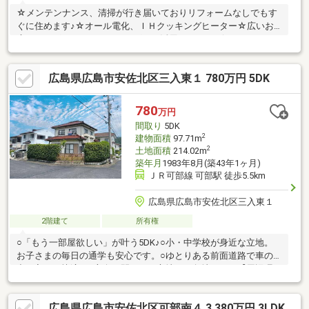
☆メンテンナンス、清掃が行き届いておりリフォームなしでもす
ぐに住めます♪☆オール電化、ＩＨクッキングヒーター☆広いお
庭でドッグラン、ガーデニングでも活用できます♪☆YouTubeで
動画配信中「フレンドハウス」で検索を！お客様のご都合にあわ
せて案内いたしますので、お気軽にご相談ください！賃貸アパー
広島県広島市安佐北区三入東１ 780万円 5DK
トからのお住み替え、住宅ローンご相談もお気軽に！◎住宅ロー
ン＋５００万円（マイカー、カードなど別ローン）までをおまと
めできるお得プランもあります。※資料請求・現地見学希望はお
780
万円
気軽にお問合せくださいませ。 【 ＴＥＬ ： ０１２０－２
間取り
5DK
２５１３７ 通話料無料】
2
建物面積
97.71m
2
土地面積
214.02m
築年月
1983年8月(築43年1ヶ月)
ＪＲ可部線 可部駅 徒歩5.5km
広島県広島市安佐北区三入東１
2階建て
所有権
○「もう一部屋欲しい」が叶う5DK♪○小・中学校が身近な立地。
お子さまの毎日の通学も安心です。○ゆとりある前面道路で車の
出し入れも快適○二方向が開けた、心地よい角地です。【周辺環
境】・デイリーヤマザキ可部三入店 徒歩約21分・セブンイレブ
ン広島大林2丁目店 徒歩約33分・フジ三入店 徒歩約24分・ウ
広島県広島市安佐北区可部南４ 3,380万円 3LDK
ォンツ三入店 徒歩約26分・三入幼稚園 徒歩約23分・広島市立