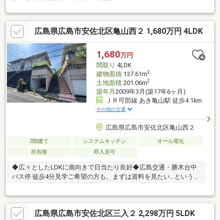
産 安佐南営業所へお気軽にお問合せください♪
広島県広島市安佐北区亀山西２ 1,680万円 4LDK
1,680
万円
間取り
4LDK
2
建物面積
137.61m
2
土地面積
201.06m
築年月
2009年3月(築17年6ヶ月)
ＪＲ可部線 あき亀山駅 徒歩4.1km
その他の交通
広島県広島市安佐北区亀山西２
2階建て
システムキッチン
オール電化
所有権
即入居可
◆広々としたLDKに南向きで日当たり良好◆広島交通・勝木台中
バス停 徒歩4分見学ご希望の方も、まずは資料を見たい...という方
も、近鉄不動産 安佐南営業所へお気軽にお問合せください♪
広島県広島市安佐北区三入２ 2,298万円 5LDK