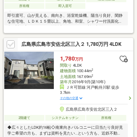
所有権
即入居可
即引渡可、山が見える、南向き、浴室乾燥機、陽当り良好、閑静
な住宅地、ＬＤＫ１５畳以上、角地、和室、シャワー付洗面化粧
台、対面式キッチン、３面採光、トイレ２ヶ所、南面バルコニ
ー、温水洗浄便座、床下収納、浴室に窓、緑豊かな住宅地、通風
良好、眺望良好、屋根裏収納
広島県広島市安佐北区三入２ 1,780万円 4LDK
1,780
万円
間取り
4LDK
2
建物面積
100.44m
2
土地面積
167.69m
築年月
2016年9月(築10年)
ＪＲ可部線 河戸帆待川駅 徒歩
3.7km
その他の交通
広島県広島市安佐北区三入２
2階建て
システムキッチン
所有権
◆広々としたLDK約16帖◇南東向きバルコニーに日当たり良好見
学ご希望の方も、まずは資料を見たい...という方も、近鉄不動