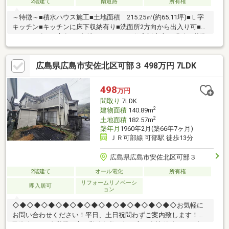
2階建て
南道路
所有権
～特徴～■積水ハウス施工■土地面積 215.25㎡(約65.11坪)■Ｌ字
キッチン■キッチンに床下収納有り■洗面所2方向から出入り可■バ
ルコニー有り■庭有り■角地スムストック住宅販売士が明確な基準
で適正評価 建物価格１８４．４万円／土地価格６４５．６万円
広島県広島市安佐北区可部３ 498万円 7LDK
498
万円
間取り
7LDK
2
建物面積
140.89m
2
土地面積
182.57m
築年月
1960年2月(築66年7ヶ月)
ＪＲ可部線 可部駅 徒歩13分
広島県広島市安佐北区可部３
2階建て
オール電化
所有権
リフォームリノベーシ
即入居可
ョン
◇◆◇◆◇◆◇◆◇◆◇◆◇◆◇◆◇◆◇◆◇◆◇お気軽に
お問い合わせください！平日、土日祝問わずご案内致します！自
己資金0円、自営業の方、勤務年数が短い方や女性単独でのお申し