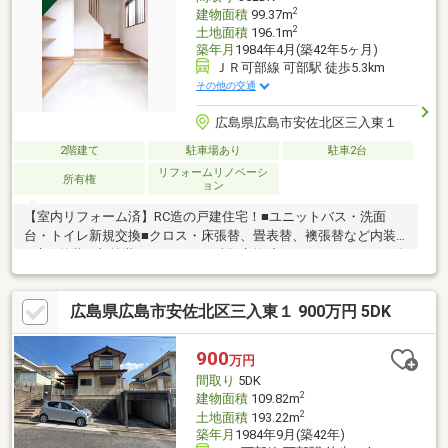
2
建物面積
99.37m
2
土地面積
196.1m
築年月
1984年4月(築42年5ヶ月)
ＪＲ可部線 可部駅 徒歩5.3km
その他の交通
広島県広島市安佐北区三入東１
2階建て
駐車場あり
駐車2台
リフォームリノベーシ
所有権
ョン
【室内リフォーム済】RC造の戸建住宅！■ユニットバス・洗面
台・トイレ新規交換■クロス・床張替、畳表替、襖張替など内装
一新■外装一部塗装・カーポート波板交換済■ランドリールーム付
きで家事もスムーズ■南東向きで陽当たり良好■並列駐車2台可能
（車種による）■小学校・中学校徒歩5分圏内で通学も安心構造の
広島県広島市安佐北区三入東１ 900万円 5DK
安心感とリフォーム済の快適さを兼ね備えた住まいです。ぜひ現
地で室内の状態や陽当たりの良さをご体感ください。
900
万円
間取り
5DK
2
建物面積
109.82m
2
土地面積
193.22m
築年月
1984年9月(築42年)