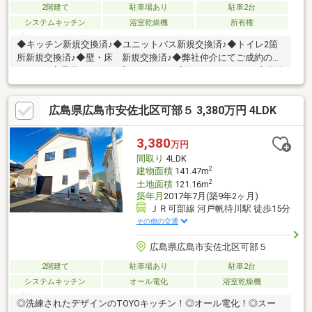
2階建て
駐車場あり
駐車2台
システムキッチン
浴室乾燥機
所有権
◆キッチン新規交換済♪◆ユニットバス新規交換済♪◆トイレ2箇
所新規交換済♪◆壁・床 新規交換済♪◆弊社仲介にてご成約の方
は、JCB商品券10万円をプレゼント♪ご成約キャンペーン♪♪本物件
を、弊社でご成約の方に感謝を込めてJCB商品券10万円をプレゼ
ントいたします。＊商品贈呈は、物件引き渡し時になります。＊
広島県広島市安佐北区可部５ 3,380万円 4LDK
2026年7月までの限定の企画になりますので 2026年7月末までに
契約された方に限ります。
3,380
万円
間取り
4LDK
2
建物面積
141.47m
2
土地面積
121.16m
築年月
2017年7月(築9年2ヶ月)
ＪＲ可部線 河戸帆待川駅 徒歩15分
その他の交通
広島県広島市安佐北区可部５
2階建て
駐車場あり
駐車2台
システムキッチン
オール電化
浴室乾燥機
◎洗練されたデザインのTOYOキッチン！◎オール電化！◎スー