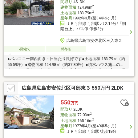
間取り
4SLDK
2
建物面積
124.98m
2
土地面積
183.79m
築年月
1992年3月(築34年6ヶ月)
ＪＲ可部線 可部駅 バス14分/「桐
陽台上」バス停 停歩3分
広島県広島市安佐北区三入東２
2階建て
所有権
●バルコニー南西向き・日当たり良好です●土地面積 183.79㎡（約
55.59坪）●建物面積 124.98㎡（約37.80坪）●積水ハウス施工のお
家●オール電化●1階LD(約10.2帖)、和室(約6.0帖)の道路側窓には電
動シャッター付設
広島県広島市安佐北区可部東３ 550万円 2LDK
550
万円
間取り
2LDK
2
建物面積
72.03m
2
土地面積
165.16m
築年月
1977年4月(築49年5ヶ月)
ＪＲ可部線 可部駅 徒歩18分