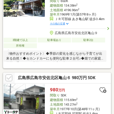
間取り
6SDK
2
建物面積
134.38m
2
土地面積
4196.96m
築年月
1969年1月(築57年8ヶ月)
ＪＲ可部線 あき亀山駅 徒歩3.4km
その他の交通
広島県広島市安佐北区亀山９
3階建て以上
駐車場あり
駐車2台
所有権
〈物件おすすめポイント〉◆季節の変化を感じながら子育てが出
来る自然！◆セカンドカーにも便利な駐車２台可♪◆畑での家庭
菜園を通じて、お子様と一緒に食育を◆ほっこりできる和室でく
つろぐひととき♪※一部土砂災害特別警戒区域〈充実の周辺環境〉
◆広島交通/上勝木バス停まで約129 m◆マックスバリュ可部西店
広島県広島市安佐北区亀山６ 980万円 5DK
まで約301 m◆セブンイレブン広島勝木台店まで約156 m◆認定こ
ども園かつぎ幼稚園(こども園)まで約825 m見学ご希望の方も、ま
ずは資料を見たい...という方も、近鉄不動産 安佐南営業所へお
980
万円
気軽にお問合せください♪
間取り
5DK
2
建物面積
115.69m
2
土地面積
143.27m
築年月
1977年10月(築48年11ヶ月)
ＪＲ可部線 可部駅 徒歩3.4km