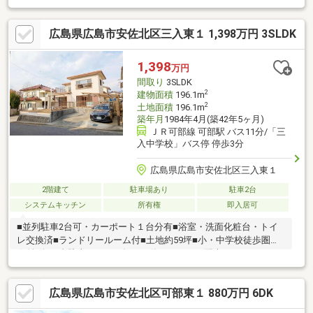
込みを希望の方、資金計画でご不安な方もお気軽にご相談くださ
い♪また、現在進行形で借入がある方もおまとめローンが可能です
広島県広島市安佐北区三入東１ 1,398万円 3SLDK
♪◇◆◇◆◇◆◇◆◇◆◇◆◇◆◇◆◇◆◇◆◇◆◇お支払い
例頭金0円・ボーナス払い無し住宅ローン借入れ額 498万円の場
合 月々14034円※変動金利・420回払い・金利0.99％の場合
1,398
万円
間取り
3SLDK
2
建物面積
196.1m
2
土地面積
196.1m
築年月
1984年4月(築42年5ヶ月)
ＪＲ可部線 可部駅 バス11分/「三
入中学校」バス停 停歩3分
広島県広島市安佐北区三入東１
2階建て
駐車場あり
駐車2台
システムキッチン
所有権
即入居可
■並列駐車2台可・カーポート１台分有■浴室・洗面化粧台・トイ
レ交換済■ランドリールーム付■土地約59坪■小・中学校徒歩圏内
☆並列で2台駐車できる、毎日の使いやすさに配慮したリフォー
ム戸建です。☆浴室・洗面化粧台・トイレを交換し、ランドリー
ルームも新設。洗う・干す・片付けるまでを進めやすく、天候を
広島県広島市安佐北区可部東１ 880万円 6DK
気にせず洗濯できる点も魅力です。☆土地は約59坪あり、通学し
やすい小・中学校徒歩圏内。駐車のしやすさや家事動線を、ぜひ