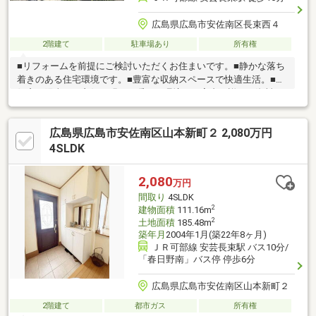
広島県広島市安佐南区長束西４
2階建て
駐車場あり
所有権
■リフォームを前提にご検討いただくお住まいです。■静かな落ち
着きのある住宅環境です。■豊富な収納スペースで快適生活。■南
側窓！陽当たり良好、明るく暖かい環境▽ご案内・詳細な資料の
ご請求などお気軽にご連絡ください♪
広島県広島市安佐南区山本新町２ 2,080万円
4SLDK
2,080
万円
間取り
4SLDK
2
建物面積
111.16m
2
土地面積
185.48m
築年月
2004年1月(築22年8ヶ月)
ＪＲ可部線 安芸長束駅 バス10分/
「春日野南」バス停 停歩6分
広島県広島市安佐南区山本新町２
2階建て
都市ガス
所有権