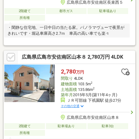
広島県広島市安佐南区長束西５
2階建て
都市ガス
駐車場あり
所有権
・閑静な住宅地、一日中日の当たる家。パノラマヴューで夜景が
きれいです・堀込車庫高さ2.7ｍ 車高の高い車でも楽々
広島県広島市安佐南区山本８ 2,780万円 4LDK
2,780
万円
間取り
4LDK
2
建物面積
103.5m
2
土地面積
135.86m
築年月
2015年5月(築11年4ヶ月)
ＪＲ可部線 下祇園駅 徒歩27分
その他の交通
広島県広島市安佐南区山本８
2階建て
駐車場あり
駐車3台
所有権