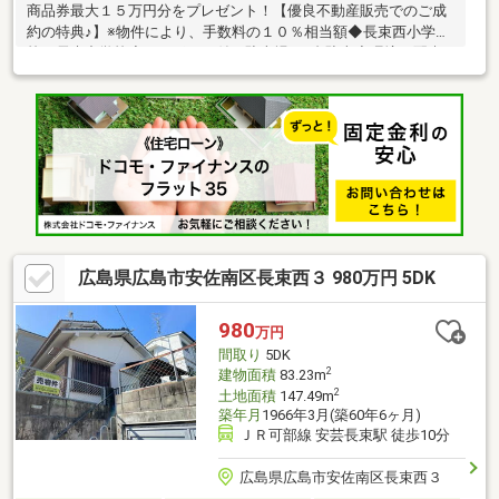
商品券最大１５万円分をプレゼント！【優良不動産販売でのご成
約の特典♪】※物件により、手数料の１０％相当額◆長束西小学
校・長束中学校◆カーポート付き駐車場・2台駐車◆環境に配慮
したオール電化！家計の味方◎◆閑静な立地と便利さを兼ねた環
境で新生活スタート◆◇◇◆◇◇◆【疑問や不安ゼロ】あなたに
寄り添った、物件探しを始めましょう！◎自由にネット検索でき
るタブレットをご用意！広島全エリア約９０００物件を常時オー
プン公開◎ ⇒ご自分で条件を入力し、納得いくまで探せます。
◆新着・計画中物件など…豊富な物件情報は『関連リンク』へ優
良不動産販売広島市南区皆実町3丁目3-22
広島県広島市安佐南区長束西３ 980万円 5DK
980
万円
間取り
5DK
2
建物面積
83.23m
2
土地面積
147.49m
築年月
1966年3月(築60年6ヶ月)
ＪＲ可部線 安芸長束駅 徒歩10分
広島県広島市安佐南区長束西３