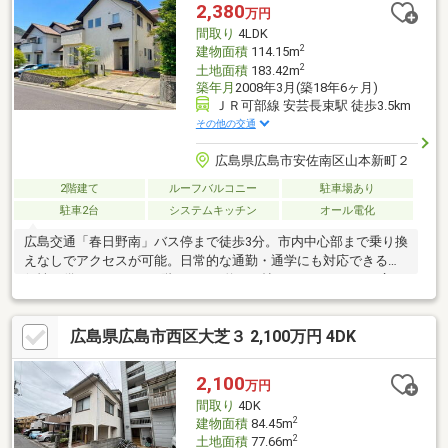
2,380
万円
間取り
4LDK
2
建物面積
114.15m
2
土地面積
183.42m
築年月
2008年3月(築18年6ヶ月)
ＪＲ可部線 安芸長束駅 徒歩3.5km
その他の交通
広島県広島市安佐南区山本新町２
2階建て
ルーフバルコニー
駐車場あり
駐車2台
システムキッチン
オール電化
広島交通「春日野南」バス停まで徒歩3分。市内中心部まで乗り換
えなしでアクセスが可能。日常的な通勤・通学にも対応できる利
便性を備えています。1階のLDKは約19.6帖のゆったりとした広さ
で、上部は吹抜けで縦方向にも広がりが生まれ、採光・通風とも
に優れた心地よい空間です。隣接する和室は来客対応や子どもの
広島県広島市西区大芝３ 2,100万円 4DK
遊び場まで多目的に活用できます。2階には洋室3部屋を配置。家
族それぞれの居場所をしっかり確保できます。約7.4帖の洋室には
約3帖のウォークインクローゼットを備えており、衣類や荷物をす
2,100
万円
っきり収納できます。小学校が徒歩圏内にあり、子育て世代にと
間取り
4DK
っても安心できるロケーションです。並列駐車2台可能です。
2
建物面積
84.45m
2
土地面積
77.66m