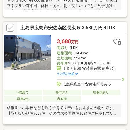
車や他借入がある方住宅ローン+500万円迄住宅ローンに一本化出
来るプラン有平日・休日・祝日、朝・夜！いつでもご見学頂けま
す◆JR安芸長束駅歩17分◆駐車1台可能◆南向きで陽当良好◆前
面道路広々6.2ｍ住宅ローン借り入れ2230円の場合 月々54045円
変動金利・40年払い・金利0.775％・ボーナス払い無しの場合現在
広島県広島市安佐南区長束５ 3,680万円 4LDK
の家賃+駐車場代と比べてみてください◎お仕事が忙しくてなか
なか時間の取れない方夜間や早朝等、対応出来ますのでお気軽に
ご相談下さい他掲載物件も纏めてご案内・資料送付可能です
3,680
万円
間取り
4LDK
2
建物面積
104.49m
2
土地面積
77.97m
築年月
2023年10月(築2年11ヶ月)
ＪＲ可部線 安芸長束駅 徒歩7分
その他の交通
広島県広島市安佐南区長束５
2階建て
都市ガス
駐車場あり
駐車2台
所有権
幼稚園・小学校なども近く子育て世帯にもおすすめの物件です。
【取り扱い物件7087件 その内未公開物件3094件ご用意していま
す】日東リバティのホームページもぜひご覧ください。
https://www.nitto-f.com/〇広島市立長束小学校まで 徒歩9分〇広
島市立長束中学校まで 徒歩13分〇長束保育園まで 徒歩5分〇