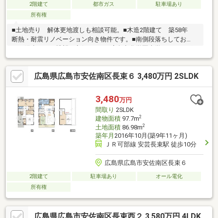
2階建て
都市ガス
駐車場あり
所有権
■土地売り 解体更地渡しも相談可能。■木造2階建て 築58年
断熱・耐震リノベーション向き物件です。■南側段落ちしてお
り、陽当たり。眺望も良好です。■広島文化学園大学のすぐそば
の住宅地です。■長束西中学校 徒歩8分 約550m■長束小学校
徒歩8分 約550m■フレスタ長束店 徒歩13分 約1000m■ローソ
広島県広島市安佐南区長束６ 3,480万円 2SLDK
ン広島長束五丁目店 徒歩9分 約750m■ＪＲ安芸長束駅 徒歩
約10分 ■第一祇園ヶ丘停歩1分
3,480
万円
間取り
2SLDK
2
建物面積
97.7m
2
土地面積
86.98m
築年月
2016年10月(築9年11ヶ月)
ＪＲ可部線 安芸長束駅 徒歩10分
広島県広島市安佐南区長束６
2階建て
駐車場あり
オール電化
所有権
広島県広島市安佐南区長束西２ 3,580万円 4LDK