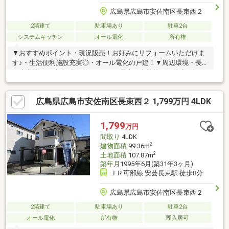
広島県広島市安佐南区長束西２
2階建て
駐車場あり
駐車2台
システムキッチン
オール電化
所有権
▼おすすめポイント・現況販売！お好みにリフォームいただけま
す♪・生活便利施設充実◎・オール電化の戸建！▼周辺環境・長束
西小学校まで徒歩9分（約700ｍ）・長束西中学校まで徒歩9分
（約700ｍ）・フレスタ長束店まで徒歩10分（約750ｍ）・イオン
モール広島祇園まで徒歩23分（約1800ｍ）＼おウチ探しはケイア
広島県広島市安佐南区長束西２ 1,799万円 4LDK
イエポックメイキング（株）にお任せください！／☆幅広いご紹
介♪気になる物件を一括でご紹介させていただきます！☆住宅ロ
ーン相談無料対応！秘密厳守にて親身にご対応します！☆土日平
1,799
万円
日夜でもご対応可能です！
間取り
4LDK
2
建物面積
99.36m
2
土地面積
107.87m
築年月
1995年6月(築31年3ヶ月)
ＪＲ可部線 安芸長束駅 徒歩8分
広島県広島市安佐南区長束西２
2階建て
駐車場あり
駐車2台
オール電化
所有権
即入居可