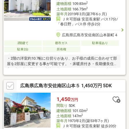
2
建物面積
109.83m
2
土地面積
166.75m
築年月
2019年3月(築7年6ヶ月)
ＪＲ可部線 安芸長束駅 バス17分/
「春日野」バス停 停歩2分
広島県広島市安佐南区山本新町４
2階建て
都市ガス
駐車場あり
駐車2台
所有権
・2階の洋室約10.7帖に仕切りがあり、お子様の成長に合わせて部
屋を2部屋に変更する事が可能です。・床暖房付き・長期優良住
宅・太陽光発電付き・土地面積 166.75㎡（約50.44坪）・建物面
積 109.83㎡（約33.22坪）
広島県広島市安佐南区山本５ 1,450万円 5DK
1,450
万円
間取り
5DK
2
建物面積
101.02m
2
土地面積
147m
築年月
1973年2月(築53年7ヶ月)
ＪＲ可部線 安芸長束駅 徒歩20分