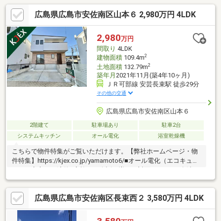
広島県広島市安佐南区山本６ 2,980万円 4LDK
2,980
万円
間取り
4LDK
2
建物面積
109.4m
2
土地面積
132.79m
築年月
2021年11月(築4年10ヶ月)
ＪＲ可部線 安芸長束駅 徒歩29分
その他の交通
広島県広島市安佐南区山本６
2階建て
駐車場あり
駐車2台
システムキッチン
オール電化
浴室乾燥機
こちらで物件特集がご覧いただけます。【弊社ホームページ・物
件特集】https://kjex.co.jp/yamamoto6/■オール電化（エコキュー
ト）で安心＆経済的■家族との会話が増える対面キッチン■食洗
機・浴室乾燥機付きで家事ラク■スマートキー採用でスムーズな
出入り■お手入れしやすいタンクレストイレ■WIC＋SICで収納充
広島県広島市安佐南区長束西２ 3,580万円 4LDK
実、スッキリ片付く住まい■リビング階段で自然と家族が顔を合
わせる設計■駐車2台可能（車種による）