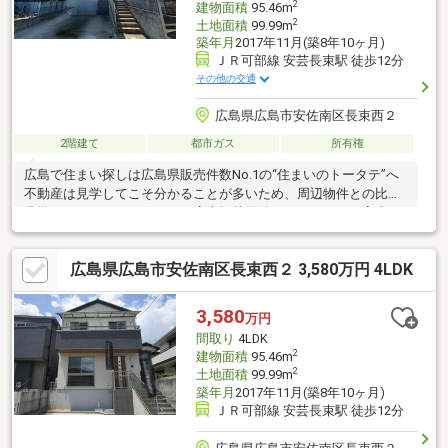
2
建物面積
95.46m
2
土地面積
99.99m
築年月
2017年11月(築8年10ヶ月)
ＪＲ可部線 安芸長束駅 徒歩12分
その他の交通
広島県広島市安佐南区長束西２
2階建て
都市ガス
所有権
広島で住まい探しは広島県販売件数No.1の“住まいのトータテ”へ
不動産は見学してこそ分かることが多いため、周辺物件との比較
見学もおすすめしています。広告掲載物件のほとんどがご案内可
能ですので、他物件とあわせてぜひご見学ください！※トヨタホ
ーム軽量鉄骨の家※4ＬＤＫ※駐車2台可※東向き※平成29年11月築※
広島県広島市安佐南区長束西２ 3,580万円 4LDK
長束西小学校約750ｍ(徒歩11分)※長束中学校約750ｍ(徒歩11分)
3,580
万円
間取り
4LDK
2
建物面積
95.46m
2
土地面積
99.99m
築年月
2017年11月(築8年10ヶ月)
ＪＲ可部線 安芸長束駅 徒歩12分