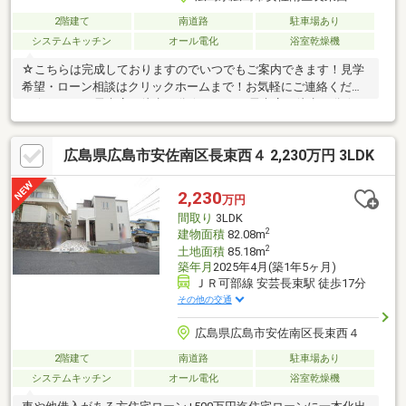
2階建て
南道路
駐車場あり
システムキッチン
オール電化
浴室乾燥機
☆こちらは完成しておりますのでいつでもご案内できます！見学
希望・ローン相談はクリックホームまで！お気軽にご連絡くださ
い☆マルシェ長束店 徒歩15分☆フレスタ長束店 徒歩20分☆み
つる保育園 徒歩17分☆長束西小学校 徒歩11分☆長束中学校
徒歩12分☆JR安芸長束駅 徒歩17分☆広島交通 祇園が丘バス
広島県広島市安佐南区長束西４ 2,230万円 3LDK
停 徒歩5分☆オール電化☆システムキッチン☆IHクッキングヒ
ーター☆浴室暖房乾燥機☆15.68帖リビング☆２階3部屋
☆3LDK☆クロゼット☆ウォークインクローゼット3カ所
2,230
万円
間取り
3LDK
2
建物面積
82.08m
2
土地面積
85.18m
築年月
2025年4月(築1年5ヶ月)
ＪＲ可部線 安芸長束駅 徒歩17分
その他の交通
広島県広島市安佐南区長束西４
2階建て
南道路
駐車場あり
システムキッチン
オール電化
浴室乾燥機