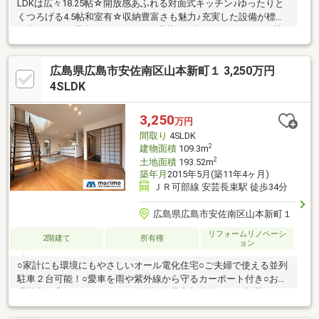
LDKは広々18.25帖☆開放感あふれる対面式キッチン♪ゆったりと
くつろげる4.5帖和室有☆収納豊富さも魅力♪充実した設備が標準
仕様♪♪オール電化・エコキュート搭載☆2階バルコニーからの眺
望良好です♪≪ご見学できます♪お気軽にお問い合わせください
≫○住まいのことなら≪住むりえ≫に何でもお気軽にご相談くだ
広島県広島市安佐南区山本新町１ 3,250万円
さい♪♪○お客様のニーズに最適な一戸建て、マンション、土地な
どの不動産情報をご提供致します！！○住宅ローンについて、わ
4SLDK
かりやすくご説明いたします。○住み替え、売却をお考えの方も
お気軽にご相談ください♪
3,250
万円
間取り
4SLDK
2
建物面積
109.3m
2
土地面積
193.52m
築年月
2015年5月(築11年4ヶ月)
ＪＲ可部線 安芸長束駅 徒歩34分
広島県広島市安佐南区山本新町１
リフォームリノベーシ
2階建て
所有権
ョン
○家計にも環境にもやさしいオール電化住宅○ご夫婦で使える並列
駐車２台可能！○愛車を雨や紫外線から守るカーポート付き○お料
理効率を高めるIH３口コンロ採用○全居室収納付きでお部屋すっき
り