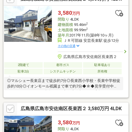
3,580
万円
間取り
4LDK
2
建物面積
95.46m
2
土地面積
99.99m
築年月
2017年11月(築8年10ヶ月)
ＪＲ可部線 安芸長束駅 徒歩12分
その他の交通
広島県広島市安佐南区長束西２
2階建て
都市ガス
駐車場あり
駐車2台
システムキッチン
所有権
◎マルシェー長束店まで徒歩約7分◎長束西小学校・長束中学校徒
歩約10分◎イオンモール祇園まで車で約7分◆☆◆見学受付中
♪082-836-3730までご連絡下さい◆☆◆☆初めての家探し、わか
らないことはたくさんあると思います。何から始めたらいいのか
な…購入するにあたりどのくらいお金がかかるんだろう…私たち家
広島県広島市安佐南区長束西２ 3,580万円 4LDK
族にあってる家ってどんなものだろう…いま住んでいる家ってど
うしらた良いんだろう…家探し、条件整理、資金計画、住み替え
など、それぞれのご家族がお考えのお家探しに関するあらゆる疑
3,580
万円
問やお悩みのご相談を承ります。いつでも、お気軽にお問合せ下
間取り
4LDK
さい♪