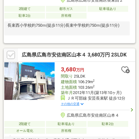
広島県広島市安佐南区長束西２
2階建て
都市ガス
駐車場あり
駐車2台
所有権
長束西小学校約750ｍ(徒歩11分)長束中学校約750ｍ(徒歩11分)
広島県広島市安佐南区山本４ 3,680万円 2SLDK
3,680
万円
間取り
2SLDK
2
建物面積
106.29m
2
土地面積
103.26m
築年月
2012年11月(築13年10ヶ月)
ＪＲ可部線 安芸長束駅 徒歩12分
その他の交通
広島県広島市安佐南区山本４
2階建て
駐車場あり
駐車2台
オール電化
所有権