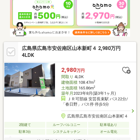
出窓があり広さにゆとりを感じられます●駐車スペースは1台可能
（車種による）です●庭に植物の手入れや、掃除に便利な立水栓
があります●緑豊かな閑静な住宅地。車で約5分程の場所に、スー
パーやドラッグストア、病院等があります●市道から奥まった家
のためプライバシーと静かな住環境を保てます
広島県広島市安佐南区山本新町４ 2,980万円
4LDK
2,980
万円
間取り
4LDK
2
建物面積
108.47m
2
土地面積
165.86m
築年月
2023年8月(築3年1ヶ月)
ＪＲ可部線 安芸長束駅 バス22分/
「春日野」バス停 停歩5分
広島県広島市安佐南区山本新町４
2階建て
ルーフバルコニー
駐車場あり
駐車3台
システムキッチン
オール電化