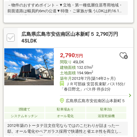
－物件のおすすめポイント－▼立地・第一種低層住居専用地域・
前面道路は幅員約6mの公道▼特徴・ご家族が集うLDKは約16.1
帖・お料理中の会話も弾む対面式キッチン・約6.0帖の和室はLDと
一体利用も可能・全居室2面以上の採光を確保・室内随所に収納を
設置・水回りは回遊性があり、家事動線良好・約8.5帖の洋室に面
広島県広島市安佐南区山本新町５ 2,790万円
した南東向きバルコニー有・駐車スペース2台分有(車種による)▼
周辺環境・春日野小学校 徒歩5分(約350m)※春日野地区、地区計画
4SLDK
(A地区)■ ご希望の住まい探しをお手伝いします ━━━━━・・・
物件の詳細・ご相談はお気軽にお問い合わせください。
2,790
万円
間取り
4SLDK
2
建物面積
132.07m
2
土地面積
194.98m
築年月
2012年7月(築14年2ヶ月)
ＪＲ可部線 安芸長束駅 バス15分/
「春日野北」バス停 停歩2分
広島県広島市安佐南区山本新町５
2階建て
駐車場あり
駐車2台
システムキッチン
オール電化
浴室乾燥機
2012年築のトータテ注文住宅ならではのこだわりが詰まった一
邸。オール電化やペアガラス採用で快適性と省エネ性を両立し、