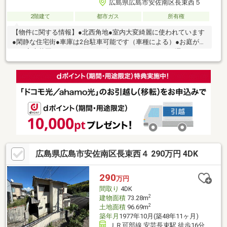
広島県広島市安佐南区長束西５
2階建て
都市ガス
所有権
【物件に関する情報】●北西角地●室内大変綺麗に使われています
●閑静な住宅街●車庫は2台駐車可能です（車種による）●お庭が広
く、家庭菜園やガーデニングを楽しむことができます●塀がある
ため、プライベート空間を確保できます
広島県広島市安佐南区長束西４ 290万円 4DK
290
万円
間取り
4DK
2
建物面積
73.28m
2
土地面積
96.69m
築年月
1977年10月(築48年11ヶ月)
ＪＲ可部線 安芸長束駅 徒歩16分