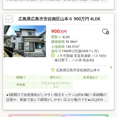
のタタミスペースを併設。キッチンからお子様の様子を見守るこ
とができるため子育て世帯にもおすすめ！キッチン・洗面脱衣
室・浴室を効率よく配置した家事動線により、毎日の家事負担を
広島県広島市安佐南区山本６ 900万円 4LDK
軽減。南側にはプライベートガーデンとウッドデッキを備え、お
子様の遊び場やご家族の憩いの場として最適！太陽光発電システ
ムを搭載したオール電化住宅です。さらに家全体に浄水が供給さ
900
万円
れる設備を採用しており、毎日の暮らしに安心をプラス。カーポ
間取り
4LDK
ート付き駐車スペース2台分を確保し、雨の日の乗り降りも快適。
2
建物面積
93.96m
2
土地面積
144.57m
築年月
1990年2月(築36年7ヶ月)
ＪＲ可部線 安芸長束駅 バス16分/
「春日野下」バス停 停歩9分
広島県広島市安佐南区山本６
2階建て
都市ガス
駐車場あり
リフォームリノベーシ
所有権
ョン
●3面開口で自然換気がしやすい独立キッチンは約6.0帖！収納棚の
設置や、家族で並んで調理がしやすい広さが魅力です●LDは約9.0
帖。キッチンを閉扉できるため来客の際も気にせず対応できます
●1階和室は客間他、リビングと繋がり目が届きやすいため小さな
お子様の遊戯スペースなど汎用性高く使えます●全居室6帖以上！