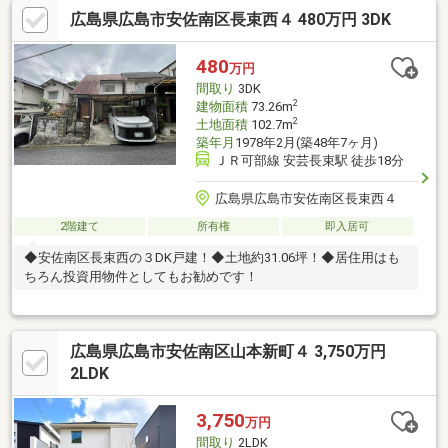
広島県広島市安佐南区長束西４ 480万円 3DK
480
万円
間取り
3DK
2
建物面積
73.26m
2
土地面積
102.7m
築年月
1978年2月(築48年7ヶ月)
ＪＲ可部線 安芸長束駅 徒歩18分
広島県広島市安佐南区長束西４
2階建て
所有権
即入居可
◆安佐南区長束西の３DK戸建！◆土地約31.06坪！◆居住用はも
ちろん投資用物件としてもお勧めです！
広島県広島市安佐南区山本新町４ 3,750万円
2LDK
3,750
万円
間取り
2LDK