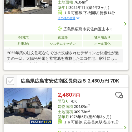
2
土地面積
76.04m
築年月
2022年7月(築4年2ヶ月)
ＪＲ可部線 下祇園駅 徒歩14分
その他の交通
広島県広島市安佐南区山本３
2階建て
南道路
駐車場あり
駐車2台
システムキッチン
オール電化
2022年築の注文住宅ならではの洗練されたデザインと快適性が魅
力の一邸。太陽光発電と蓄電池を搭載したエコ住宅。家計にも環
境にも優しい設計で快適な暮らしを実現小学校・スーパーまで徒
歩2分の好立地！毎日の買い物や通学がラクにできる便利で安心な
住環境。吹き抜けリビングが開放的で採光豊かな明るい空間。家
広島県広島市安佐南区長束西５ 2,480万円 7DK
族の会話が自然と広がる心地よい住まい。雨の日も濡れずに出入
りできるインナーガレージ付き。駐車場からそのまま室内へ入れ
る便利な動線設計。高級感ある石調外壁とブラックを基調にした
2,480
万円
外観デザイン。LDKからロフトへつながる立体的な空間構成。デ
間取り
7DK
ザイン性と実用性を両立した住まい。
2
建物面積
204.09m
2
土地面積
309.73m
築年月
1976年6月(築50年3ヶ月)
ＪＲ可部線 安芸長束駅 徒歩15分