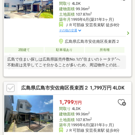
間取り
4LDK
2
建物面積
99.36m
2
土地面積
107.87m
築年月
1995年6月(築31年3ヶ月)
ＪＲ可部線 安芸長束駅 徒歩8分
その他の交通
広島県広島市安佐南区長束西２
2階建て
駐車場あり
所有権
広島で住まい探しは広島県販売件数No.1の“住まいのトータテ”へ
不動産は見学してこそ分かることが多いため、周辺物件との比較
見学もおすすめしています。広告掲載物件のほとんどがご案内可
能ですので、他物件とあわせてぜひご見学ください！※駅・小中
学校まで徒歩圏内 ※オール電化 ※フレスタ長束店約750ｍ※長束
広島県広島市安佐南区長束西２ 1,799万円 4LDK
西小学校約700ｍ ※長束中学校約700ｍ ※現況販売(リフォーム
着工前までの期間限定販売となります)※容積率は前面道路幅員制
限※配管の地役権設定地含む ※公営水道・公共下水(私設管)は所
1,799
万円
有者全員での維持管理が必要 ※カーポート・シーリングは現況
間取り
4LDK
渡
2
建物面積
99.36m
2
土地面積
107.87m
築年月
1995年6月(築31年3ヶ月)
ＪＲ可部線 安芸長束駅 徒歩8分