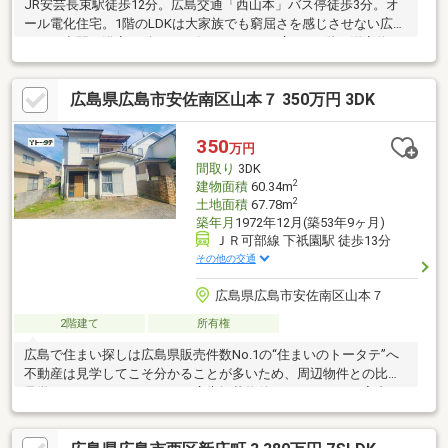
JR安芸長束駅徒歩12分。広島交通「西山本」バス停徒歩3分。オ
ール電化住宅。1階のLDKは大家族でも窮屈さを感じさせない広々
とした空間。浴室は1坪サイズのゆとりある広さ。2階は洋室約8.0
帖・約4.5帖の2居室に加え、収納はもちろん子供部屋や寝室とし
ても活用可能なサービスルーム2室を確保。さらにロフトを設けて
広島県広島市安佐南区山本７ 350万円 3DK
おり、シーズンオフの家電や備蓄品の保管庫など自由に活用でき
る収納・居室・開放感を兼ね備えた一邸です。並列駐車2台分のス
ペース付（車種による）。徒歩圏内には利便性良好な施設が豊富
350
万円
で、お車がなくても困らない好立地です。※引渡しは2027年3月上
間取り
3DK
旬以降です。
2
建物面積
60.34m
2
土地面積
67.78m
築年月
1972年12月(築53年9ヶ月)
ＪＲ可部線 下祇園駅 徒歩13分
その他の交通
広島県広島市安佐南区山本７
2階建て
所有権
広島で住まい探しは広島県販売件数No.1の“住まいのトータテ”へ
不動産は見学してこそ分かることが多いため、周辺物件との比較
見学もおすすめしています。広告掲載物件のほとんどがご案内可
能ですので、他物件とあわせてぜひご見学ください！※3ＤＫ