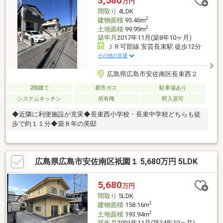
3,580
万円
間取り
4LDK
2
建物面積
95.46m
2
土地面積
99.99m
築年月
2017年11月(築8年10ヶ月)
ＪＲ可部線 安芸長束駅 徒歩12分
その他の交通
広島県広島市安佐南区長束西２
2階建て
都市ガス
駐車場あり
システムキッチン
所有権
即入居可
◆近隣に利便施設が充実◆長束西小学校・長束中学校どちらも徒
歩で約１１分◆築８年の美邸
広島県広島市安佐南区祇園１ 5,680万円 5LDK
5,680
万円
間取り
5LDK
2
建物面積
158.16m
2
土地面積
193.94m
築年月
2001年11月(築24年10ヶ月)