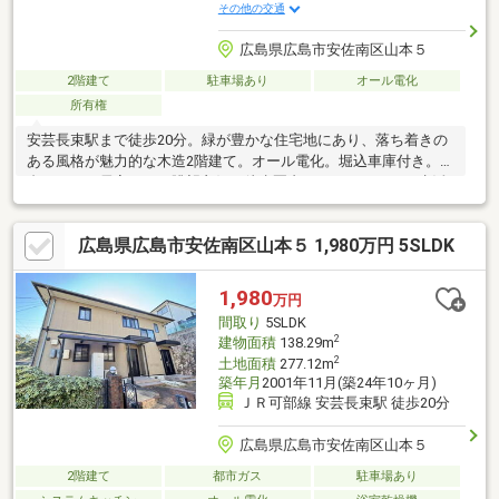
その他の交通
広島県広島市安佐南区山本５
2階建て
駐車場あり
オール電化
所有権
安芸長束駅まで徒歩20分。緑が豊かな住宅地にあり、落ち着きの
ある風格が魅力的な木造2階建て。オール電化。堀込車庫付き。高
台にあり、居室からの眺望良好。徒歩圏内にスーパーなどの生活
利便性良好な施設が充実した立地。また、広島交通「西山本上」
バス停徒歩8分で、乗り換えなしで市内中心部や広島駅までアクセ
広島県広島市安佐南区山本５ 1,980万円 5SLDK
ス可能です。※堀込車庫寸法(実測)：高さ約1880mm×幅約
2940mm×奥行約4700mm～ライフインフォメーション～・セルフ
稲田まで徒歩10分(約750m)・セブンイレブン広島山本4丁目店ま
1,980
万円
で徒歩10分(約750m)・山本郵便局まで徒歩11分(約850m)
間取り
5SLDK
2
建物面積
138.29m
2
土地面積
277.12m
築年月
2001年11月(築24年10ヶ月)
ＪＲ可部線 安芸長束駅 徒歩20分
広島県広島市安佐南区山本５
2階建て
都市ガス
駐車場あり