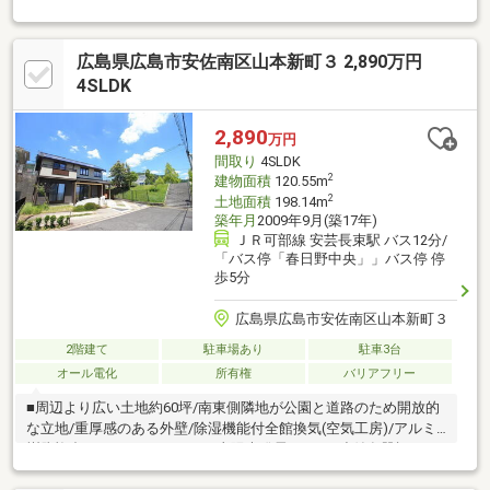
真南向きの建物配置により明るい室内空間。車いす対応のスロー
プや広めのトイレ、ゆとりある玄関スペースなどバリアフリー設
計も魅力。1階和室は二世帯利用にも対応可能で、2階には3部屋
広島県広島市安佐南区山本新町３ 2,890万円
＋オープンスペースを確保。屋根付きバルコニーや道路から見え
にくいプライベートガーデンも備え、暮らしやすさと安心感を兼
4SLDK
ね備えた住まいです。オール電化で家計にもやさしく、角地なら
ではの採光・通風の良さもポイント。窓が多く明るい室内空間を
2,890
万円
実現しつつ、落ち着いて過ごせる住環境が整った一邸です。
間取り
4SLDK
2
建物面積
120.55m
2
土地面積
198.14m
築年月
2009年9月(築17年)
ＪＲ可部線 安芸長束駅 バス12分/
「バス停「春日野中央」」バス停 停
歩5分
広島県広島市安佐南区山本新町３
2階建て
駐車場あり
駐車3台
オール電化
所有権
バリアフリー
■周辺より広い土地約60坪/南東側隣地が公園と道路のため開放的
な立地/重厚感のある外壁/除湿機能付全館換気(空気工房)/アルミ
樹脂複合サッシ・ペアガラス/太陽光発電4.15kw/造付食器棚/エコ
カラット/オール電化/60年長期サポートシステム(建物定期診断)