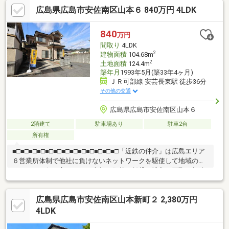
広島県広島市安佐南区山本６ 840万円 4LDK
840
万円
間取り
4LDK
2
建物面積
104.68m
2
土地面積
124.4m
築年月
1993年5月(築33年4ヶ月)
ＪＲ可部線 安芸長束駅 徒歩36分
その他の交通
広島県広島市安佐南区山本６
2階建て
駐車場あり
駐車2台
所有権
■□■□■□■□■□■□■□■□■□■□■□■□■□「近鉄の仲介」は広島エリア
６営業所体制で他社に負けないネットワークを駆使して地域のみ
なさまのお役に立ちます！売却・住替・賃貸・購入・買取・相続
などお問合せはお気軽にフリーダイヤル「0120-135-709」へご連
絡ください！すべてのお客様に「ありがとう」と言っていただけ
広島県広島市安佐南区山本新町２ 2,380万円
ることを目標に、安心・安全な不動産取引をご提供いたします。
不動産に関することなら、どんなことでも「近鉄不動産株式会社
4LDK
安佐南営業所」へお任せください。まずは 見るだけ！ 聞くだ
け！ 大歓迎です！■□■□■□■□■□■□■□■□■□■□■□■□■□