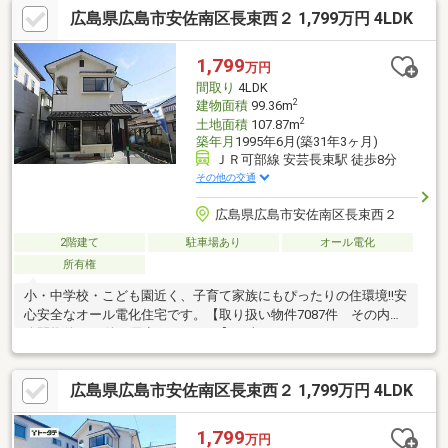
広島県広島市安佐南区長束西２ 1,799万円 4LDK
ローソン 広島長束五丁目店まで 徒歩5分〇マルシェー長束店ま
で 徒歩3分〇ドラッグストア マツモトキヨシ 広島長束店まで
徒歩5分〇JR安芸長束駅まで 徒歩7分
1,799
万円
間取り
4LDK
2
建物面積
99.36m
2
土地面積
107.87m
築年月
1995年6月(築31年3ヶ月)
ＪＲ可部線 安芸長束駅 徒歩8分
その他の交通
広島県広島市安佐南区長束西２
2階建て
駐車場あり
オール電化
所有権
小・中学校・こども園近く、子育て家族にもぴったりの住環境!!安
心安全なオール電化住宅です。【取り扱い物件7087件 その内未
公開物件3094件ご用意しています】日東リバティのホームページ
もぜひご覧ください。https://www.nitto-f.com/○広島市立長束小
学校まで 徒歩8分○広島市立長束中学校まで 徒歩10分○ひとみ
広島県広島市安佐南区長束西２ 1,799万円 4LDK
認定こども園ひとみ幼稚園まで 徒歩6分○ローソン 広島長束五丁
目店まで 徒歩6分○マルシェー長束店まで 徒歩3分○山下内科・
小児科医院まで 徒歩5分○JR安芸長束駅まで 徒歩8分○平原会館
1,799
万円
前バス停まで 徒歩3分