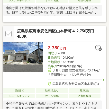
システムキッチン
オール電化
浴室乾燥機
南側が開けた段落ち地形ならではの心地よい陽光と風を感じられ
る、眺望に優れた二世帯対応住宅。玄関も水回りも完全に分かれ
た1DK＋3SLDKの設計で、親子三世代でもプライバシーを守りな
がら安心して暮らせます。明るく広々としたリビングを中心に、
来客対応や子どもの遊び場として使える和室、収納豊富な洋室な
広島県広島市安佐南区山本新町４ 2,750万円
ど、多彩な暮らし方に対応できる間取りが魅力。オール電化で経
済的なうえ、玄関前の庭や堀込車庫など日常を支える設備も充実
4LDK
した住まいです。
2,750
万円
間取り
4LDK
2
建物面積
104.99m
2
土地面積
165.96m
築年月
2019年9月(築7年)
ＪＲ可部線 安芸長束駅 バス17分/
「春日野中央」バス停 停歩5分
広島県広島市安佐南区山本新町４
2階建て
駐車場あり
駐車2台
システムキッチン
オール電化
浴室乾燥機
令和元年築ならではの洗練されたデザインと、暮らしやすさを追
求した間取りが魅力！約18.8帖の広々としたLDKには、小上がり