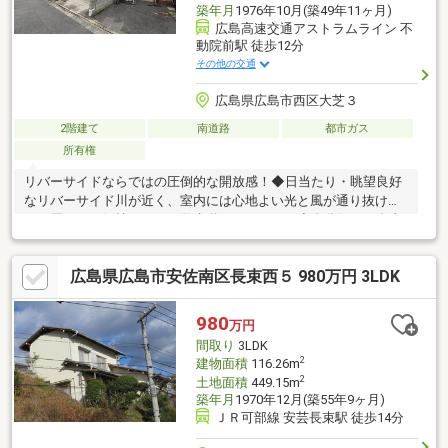
築年月
1976年10月(築49年11ヶ月)
広島高速交通アストラムライン 不
動院前駅 徒歩12分
その他の交通
広島県広島市西区大芝３
2階建て
南道路
都市ガス
所有権
リバーサイドならではの圧倒的な開放感！◆日当たり・眺望良好
なリバーサイド川が近く、室内には心地よい光と風が通り抜けま
す。周りには気持ちのいい散歩道があります。◆自分好みに自由
にリフォームOK！間取りやデザインをイチからカスタマイズ。憧
れの間取りやインテリアも実現可能♪◆休日が楽しみになる周辺
広島県広島市安佐南区長束西５ 980万円 3LDK
環境川沿いの緑地でお散歩やピクニック、ランニングも気軽に楽
しめる好ロケーション。
980
万円
間取り
3LDK
2
建物面積
116.26m
2
土地面積
449.15m
築年月
1970年12月(築55年9ヶ月)
ＪＲ可部線 安芸長束駅 徒歩14分