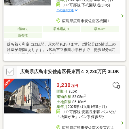
ＪＲ可部線 下祇園駅 徒歩9分
その他の交通
広島県広島市安佐南区祇園１
2階建て
駐車場あり
駐車3台
所有権
落ち着く和室には仏間、床の間もあります。2階部分は6帖以上の
洋室が4部屋あります。○広島市立祇園小学校まで 徒歩15分○広
島市立祇園中学校まで 徒歩21分○HOPPAmycketにしはらまで
徒歩5分○ファミリーマート 祇園一丁目店まで 徒歩3分○フレスタ
長束北店まで 徒歩6分
広島県広島市安佐南区長束西４ 2,230万円 3LDK
2,230
万円
間取り
3LDK
2
建物面積
82.08m
2
土地面積
85.18m
築年月
2025年4月(築1年5ヶ月)
ＪＲ可部線 安芸長束駅 バス6分/
「祇園が丘」バス停 停歩5分
広島県広島市安佐南区長束西４