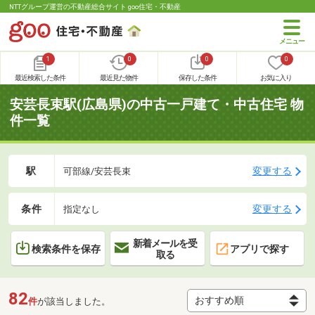
NTTグループ運営の不動産総合サイト goo住宅・不動産
1
0
0
0
最近検索した条件
最近見た物件
保存した条件
お気に入り
安芸長束駅(広島県)の中古一戸建て・中古住宅 物
件一覧
駅
変更する
可部線/安芸長束
条件
変更する
指定なし
新着メールを受
検索条件を保存
アプリで探す
取る
82
件
が該当しました。