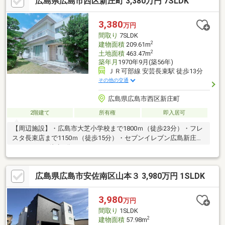
広島県広島市西区新庄町 3,380万円 7SLDK
3,380
万円
間取り
7SLDK
2
建物面積
209.61m
2
土地面積
463.47m
築年月
1970年9月(築56年)
ＪＲ可部線 安芸長束駅 徒歩13分
その他の交通
広島県広島市西区新庄町
2階建て
所有権
即入居可
【周辺施設】・広島市大芝小学校まで1800ｍ（徒歩23分）・フレ
スタ長束店まで1150ｍ（徒歩15分）・セブンイレブン広島新庄店
まで470ｍ（徒歩6分）
広島県広島市安佐南区山本３ 3,980万円 1SLDK
3,980
万円
間取り
1SLDK
2
建物面積
57.98m