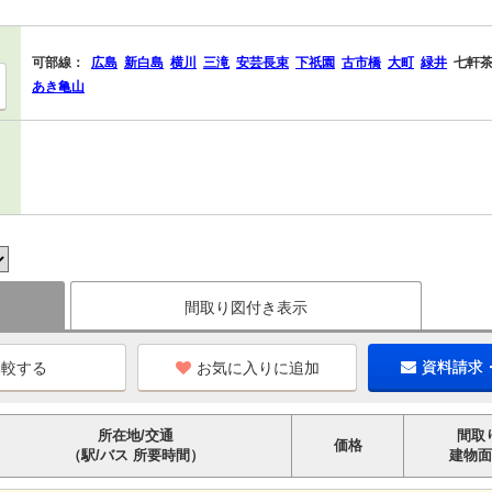
可部線：
広島
新白島
横川
三滝
安芸長束
下祇園
古市橋
大町
緑井
七軒
あき亀山
間取り図付き表示
お気に入りに追加
資料請求
所在地/交通
間取
価格
（駅/バス 所要時間）
建物面