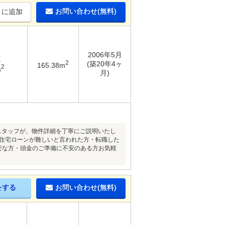
お問い合わせ(無料)
りに追加
2006年5月
K
2
(築20年4ヶ
165.38m
2
m
月)
スタッフが、物件詳細を丁寧にご説明いたし
で住宅ローンが難しいと言われた方・転職した
不安な方・頭金のご準備に不安のある方お気軽
をする
お問い合わせ(無料)