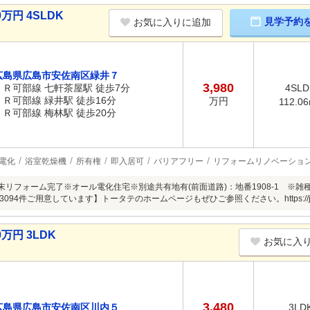
万円 4SLDK
見学予約
お気に入りに追加
広島県広島市安佐南区緑井７
3,980
ＪＲ可部線 七軒茶屋駅 徒歩7分
4SLD
ＪＲ可部線 緑井駅 徒歩16分
万円
112.0
ＪＲ可部線 梅林駅 徒歩20分
電化
浴室乾燥機
所有権
即入居可
バリアフリー
リフォームリノベーショ
末リフォーム完了※オール電化住宅※別途共有地有(前面道路)：地番1908-1 ※雑種地71
94件ご用意しています】トータテのホームページもぜひご参照ください。https://jyuhan.t
万円 3LDK
お気に入
3,480
広島県広島市安佐南区川内５
3LD