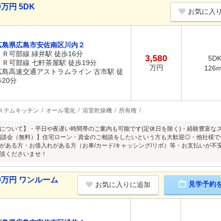
万円 5DK
お気に入
広島県広島市安佐南区川内２
ＪＲ可部線 緑井駅 徒歩16分
3,580
5D
ＪＲ可部線 七軒茶屋駅 徒歩19分
万円
126
広島高速交通アストラムライン 古市駅 徒
歩20分
ステムキッチン
オール電化
浴室乾燥機
所有権
について】・平日や夜遅い時間帯のご案内も可能です(定休日を除く)・経験豊富な
相談会（無料）】住宅ローン・資金のご相談をしたいという方も大歓迎◎・他社様
がある方・お借入れがある方（お車/カード/キャッシング/リボ）等・お支払いが
談くださいませ！
0万円 ワンルーム
見学予約
お気に入りに追加