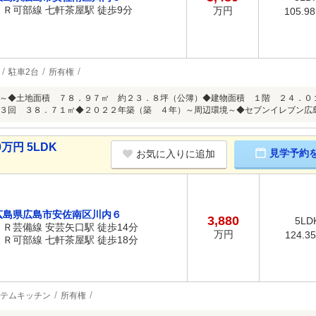
ＪＲ可部線 七軒茶屋駅 徒歩9分
万円
105.9
駐車2台
所有権
徴～◆土地面積 ７８．９７㎡ 約２３．８坪（公簿）◆建物面積 １階 
８．７１㎡◆２０２２年築（築 ４年）～周辺環境～◆セブンイレブン広島
万円 5LDK
見学予約
お気に入りに追加
広島県広島市安佐南区川内６
3,880
5LD
ＪＲ芸備線 安芸矢口駅 徒歩14分
万円
124.3
ＪＲ可部線 七軒茶屋駅 徒歩18分
テムキッチン
所有権