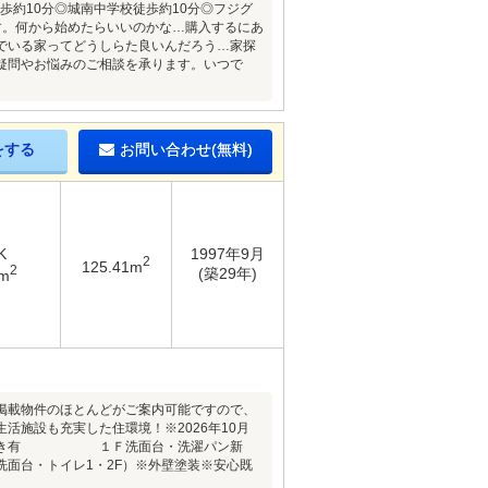
歩約10分◎城南中学校徒歩約10分◎フジグ
す。何から始めたらいいのかな…購入するにあ
でいる家ってどうしらた良いんだろう…家探
疑問やお悩みのご相談を承ります。いつで
をする
お問い合わせ(無料)
K
1997年9月
2
125.41m
2
(築29年)
5m
掲載物件のほとんどがご案内可能ですので、
活施設も充実した住環境！※2026年10月
燥・追炊き有 １Ｆ洗面台・洗濯パン新
面台・トイレ1・2F）※外壁塗装※安心既