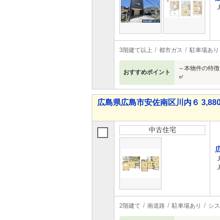
3階建て以上
都市ガス
駐車場あり
～本物件の特
おすすめポイント
㎡ ３回 ３
広島県広島市安佐南区川内６ 3,880
中古住宅
2階建て
南道路
駐車場あり
シス