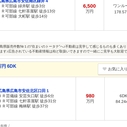
広島県広島市安佐南区緑井４
6,500
ワンル
ＪＲ可部線 緑井駅 徒歩3分
ＪＲ可部線 七軒茶屋駅 徒歩13分
万円
178.5
ＪＲ可部線 大町駅 徒歩14分
島県販売件数№１の“住まいのトータテ”へ♪不動産は見学して感じるものも多くあ
ます♪広告されている不動産情報は殆ど取扱いできますので一緒にご見学も大歓迎で
円 6DK
お気に入
広島県広島市安佐北区口田１
980
ＪＲ芸備線 安芸矢口駅 徒歩6分
6D
ＪＲ可部線 七軒茶屋駅 徒歩31分
万円
84.24
ＪＲ可部線 梅林駅 徒歩37分
所有権