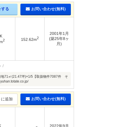
をする
お問い合わせ(無料)
2001年1月
K
2
(築25年8ヶ
152.62m
2
6m
月)
ン
㎡(21.47坪)×1/5【取扱物件7087件 そ
otate.co.jp/
お問い合わせ(無料)
りに追加
K
2022年9月