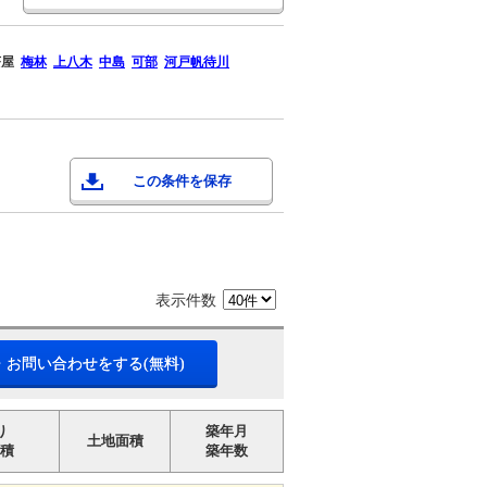
茶屋
梅林
上八木
中島
可部
河戸帆待川
この条件を保存
表示件数
・お問い合わせをする(無料)
り
築年月
土地面積
積
築年数