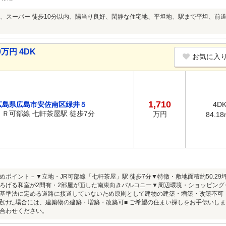
、スーパー 徒歩10分以内、陽当り良好、閑静な住宅地、平坦地、駅まで平坦、前
万円 4DK
お気に入
1,710
広島県広島市安佐南区緑井５
4D
ＪＲ可部線 七軒茶屋駅 徒歩7分
万円
84.18
めポイント－▼立地・JR可部線「七軒茶屋」駅 徒歩7分▼特徴・敷地面積約50.2
ろげる和室が2間有・2部屋が面した南東向きバルコニー▼周辺環境・ショッピングセン
基準法に定める道路に接道していないため原則として建物の建築・増築・改築不可 
受けた場合には、建築物の建築・増築・改築可■ ご希望の住まい探しをお手伝いしま
合わせください。