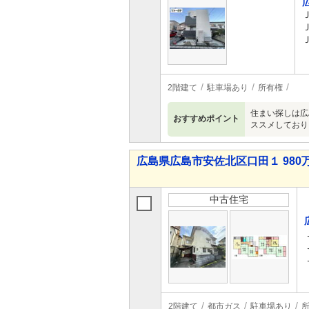
2階建て
駐車場あり
所有権
住まい探しは広
おすすめポイント
ススメしており
広島県広島市安佐北区口田１ 980万
中古住宅
2階建て
都市ガス
駐車場あり