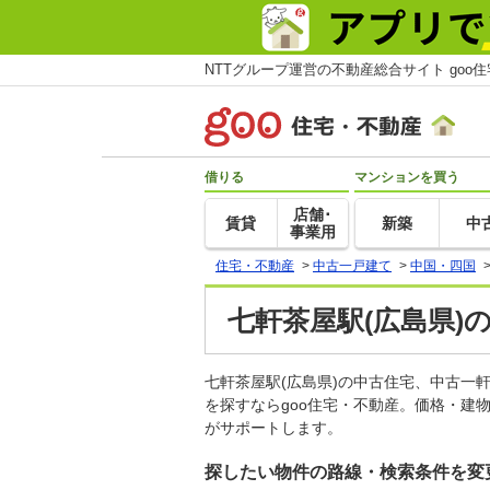
NTTグループ運営の不動産総合サイト goo
借りる
マンションを買う
店舗･
賃貸
新築
中
事業用
住宅・不動産
>
中古一戸建て
>
中国・四国
七軒茶屋駅(広島県)
七軒茶屋駅(広島県)の中古住宅、中古
を探すならgoo住宅・不動産。価格・建
がサポートします。
探したい物件の路線・検索条件を変