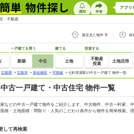
住宅・不動産
0
最近見た物件
保
一戸建てを買う
建てる
投資する
不動産
古
新築
中古
土地
土地活用
投資
>
広島県
>
広島市
>
安佐南区
>
可部線
>
七軒茶屋駅の中古一戸建て 物件一覧
の中古一戸建て・中古住宅 物件一覧
一軒家などの中古一戸建て物件をご紹介します。中古物件、中古一軒家、
物面積・土地面積・間取り・人気のこだわり条件から物件を簡単検索。理
更して再検索