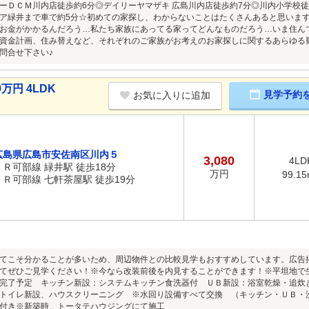
ーＤＣＭ川内店徒歩約6分◎デイリーヤマザキ 広島川内店徒歩約7分◎川内小学校徒
ア緑井まで車で約5分☆初めての家探し、わからないことはたくさんあると思いま
お金がかかるんだろう…私たち家族にあってる家ってどんなものだろう…いま住ん
資金計画、住み替えなど、それぞれのご家族がお考えのお家探しに関するあらゆる
問合せ下さい♪
万円 4LDK
見学予約
お気に入りに追加
広島県広島市安佐南区川内５
3,080
4LD
ＪＲ可部線 緑井駅 徒歩18分
万円
99.1
ＪＲ可部線 七軒茶屋駅 徒歩19分
てこそ分かることが多いため、周辺物件との比較見学もおすすめしています。広告
てぜひご見学ください！※今なら改装前後を内見することができます！※平坦地で生
ム完了予定 キッチン新設：システムキッチン食洗器付 ＵＢ新設：浴室乾
トイレ新設、ハウスクリーニング ※水回り設備すべて交換 （キッチン・ＵＢ・洗
付き※新築時、トータテハウジングにて施工