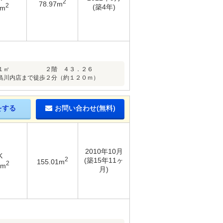
2
78.97m
2
(築4年)
8m
２４．０１㎡ ２階 ４３．２６
川内店まで徒歩２分（約１２０ｍ）
をする
お問い合わせ(無料)
2010年10月
K
2
(築15年11ヶ
155.01m
2
5m
月)