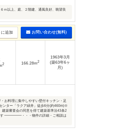
道６ｍ以上、庭、２階建、通風良好、眺望良
お問い合わせ(無料)
りに追加
1963年3月
K
2
(築63年6ヶ
166.28m
2
m
月)
9坪・お料理に集中しやすい壁付キッチン・足
ター「ラクア緑井」徒歩6分(約460m)※
建築審査会の同意を得て建築基準法43条2
す ━━━━━・・・物件の詳細・ご相談は