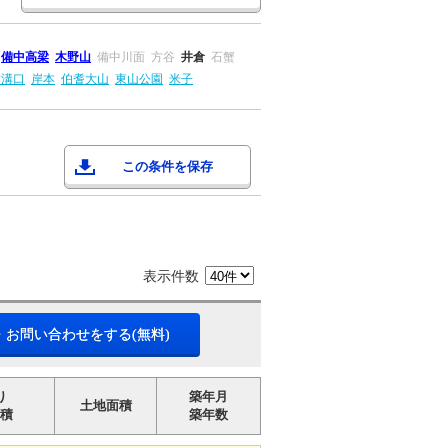
備中高梁
木野山
備中川面
方谷
井倉
石蟹
耆溝口
岸本
伯耆大山
東山公園
米子
この条件を保存
表示件数
・お問い合わせをする(無料)
り
築年月
土地面積
積
築年数