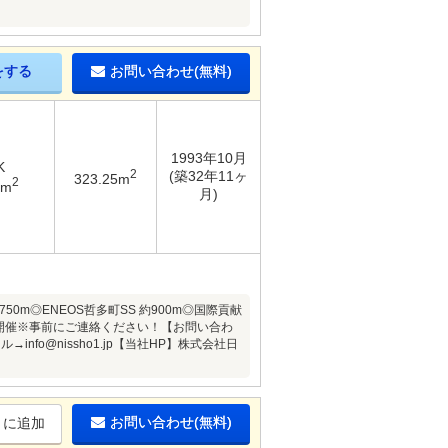
をする
お問い合わせ(無料)
1993年10月
K
2
(築32年11ヶ
323.25m
2
6m
月)
50m◎ENEOS哲多町SS 約900m◎国際貢献
会開催※事前にご連絡ください！【お問い合わ
nfo@nissho1.jp【当社HP】株式会社日
お問い合わせ(無料)
りに追加