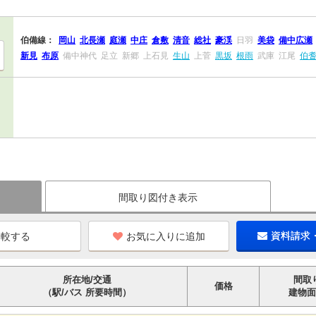
伯備線：
岡山
北長瀬
庭瀬
中庄
倉敷
清音
総社
豪渓
日羽
美袋
備中広瀬
新見
布原
備中神代
足立
新郷
上石見
生山
上菅
黒坂
根雨
武庫
江尾
伯
間取り図付き表示
お気に入りに追加
資料請求
所在地/交通
間取
価格
（駅/バス 所要時間）
建物面