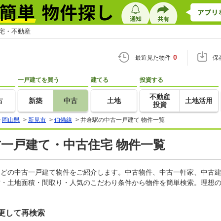
住宅・不動産
0
最近見た物件
保
一戸建てを買う
建てる
投資する
不動産
古
新築
中古
土地
土地活用
投資
>
岡山県
>
新見市
>
伯備線
>
井倉駅の中古一戸建て 物件一覧
古一戸建て・中古住宅 物件一覧
家などの中古一戸建て物件をご紹介します。中古物件、中古一軒家、中古
積・土地面積・間取り・人気のこだわり条件から物件を簡単検索。理想の
更して再検索