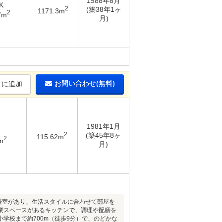
1988年8月
K
2
(築38年1ヶ
1171.3m
2
7m
月)
お問い合わせ(無料)
りに追加
1981年1月
2
(築45年8ヶ
115.62m
2
m
月)
も居室があり、生活スタイルに合わせて部屋を
業スペースがあるキッチンで、調理や配膳を
学校まで約700m（徒歩9分）で、のどかな