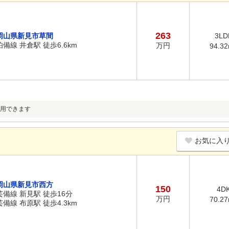
263
岡山県新見市草間
3LD
伯備線 井倉駅 徒歩6.6km
万円
94.3
用できます
お気に入
岡山県新見市西方
150
4D
芸備線 新見駅 徒歩16分
万円
70.2
芸備線 布原駅 徒歩4.3km