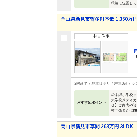
環境に位置して
岡山県新見市哲多町本郷 1,350万円 
中古住宅
2階建て
駐車場あり
駐車3台
シ
◎本郷小学校 約
大学校メディカ
おすすめポイント
せ】ご案内や資料
祥開発またはhttp
岡山県新見市草間 263万円 3LDK