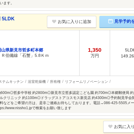
います。
5LDK
見学予約
お気に入りに追加
1,350
岡山県新見市哲多町本郷
5LD
ＪＲ伯備線「石蟹」5.8Ｋｍ
万円
149.2
ステムキッチン
浴室乾燥機
所有権
リフォームリノベーション
600m◎哲多中学校 約2800m◎新見市立哲多認定こども園 約700m◎本郷郵便局 約7
ルクリニック 約1100m◎ドラッグストアコスモス新見店 約4300m◎予約制見学
などをご希望の方は、是非ご連絡お待ちしております。電話→086-425-5505メール→i
s://www.nissho1.jpで検索をお願い致します
お気に入