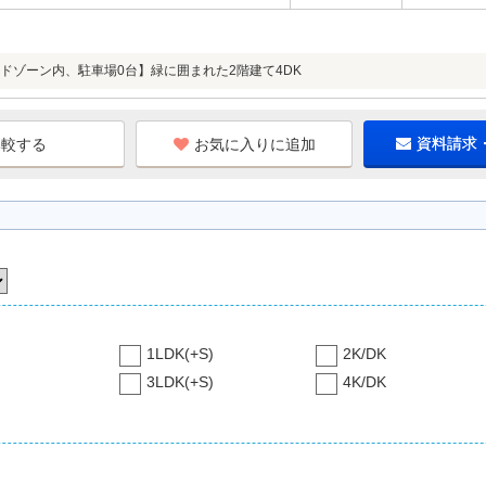
ドゾーン内、駐車場0台】緑に囲まれた2階建て4DK
お気に入りに追加
資料請求
1LDK(+S)
2K/DK
3LDK(+S)
4K/DK