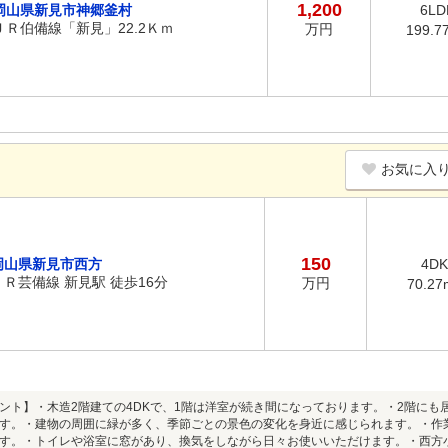
1,200
岡山県新見市神郷釜村
6LD
ＪＲ伯備線「新見」22.2Ｋｍ
万円
199.7
お気に入
150
岡山県新見市西方
4DK
ＪＲ芸備線 新見駅 徒歩16分
万円
70.27
ント】・木造2階建ての4DKで、1階は洋室が続き間になっております。・2階に
す。・建物の周囲に緑が多く、季節ごとの景色の変化を身近に感じられます。・作
す。・トイレや浴室に窓があり、換気をしながら日々お使いいただけます。・西方小