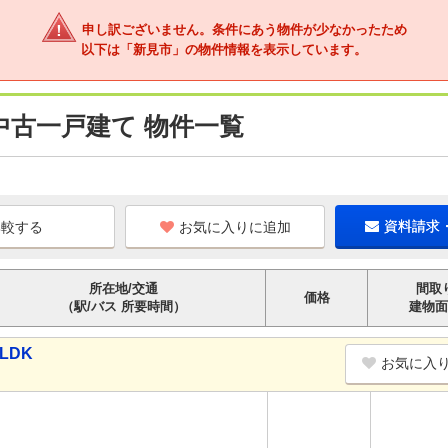
申し訳ございません。条件にあう物件が少なかったため
以下は「新見市」の物件情報を表示しています。
中古一戸建て 物件一覧
お気に入りに追加
資料請求
所在地/交通
間取
価格
（駅/バス 所要時間）
建物面
LDK
お気に入