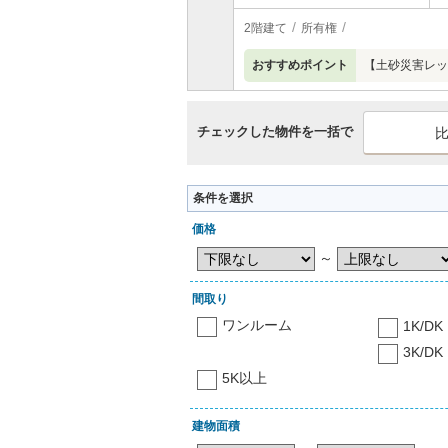
2階建て
所有権
おすすめポイント
【土砂災害レッ
チェックした物件を一括で
条件を選択
価格
～
間取り
ワンルーム
1K/DK
3K/DK
5K以上
建物面積