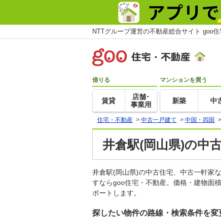
NTTグループ運営の不動産総合サイト goo
借りる
マンションを買う
店舗･
賃貸
新築
中
事業用
住宅・不動産
>
中古一戸建て
>
中国・四国
井倉駅(岡山県)の中
井倉駅(岡山県)の中古住宅、中古一軒
すならgoo住宅・不動産。価格・建物面
ポートします。
探したい物件の路線・検索条件を変