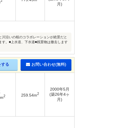
2
m
月)
と川沿いの桜のコラボレーションが絶景だと
ます。■上水道、下水道■残置物は撤去します
をする
お問い合わせ(無料)
2000年5月
K
2
(築26年4ヶ
259.54m
2
3m
月)