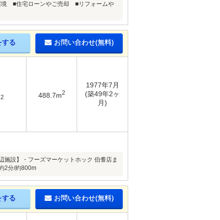
境 ■住宅ローンやご売却 ■リフォームや
をする
お問い合わせ(無料)
1977年7月
2
(築49年2ヶ
488.7m
2
m
月)
辺施設】・フーズマーケットホック 伯耆店ま
2分/約800m
をする
お問い合わせ(無料)