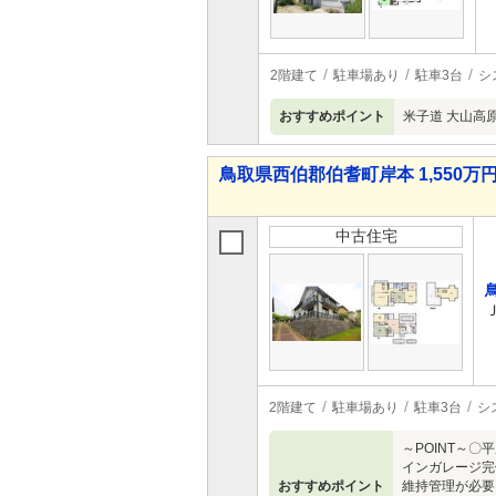
2階建て
駐車場あり
駐車3台
シ
おすすめポイント
米子道 大山高原
鳥取県西伯郡伯耆町岸本 1,550万円 
中古住宅
2階建て
駐車場あり
駐車3台
シ
～POINT～
インガレージ完
おすすめポイント
維持管理が必要