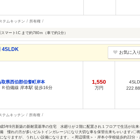
ステムキッチン
所有権
スマートI.C.まで約780ｍ（車で約1分）
4SLDK
お気に入
1,550
鳥取県西伯郡伯耆町岸本
4SL
ＪＲ伯備線 岸本駅 徒歩16分
万円
222.8
ステムキッチン
所有権
〇平成5年9月新築の新耐震基準の住宅 水廻りが２階に配置され１フロアで生活が出
備 憧れの方が多いビルトインガレージになり大切な車を保管出来ちゃいます♪〇
になりますが、うれしい設備になります。＜周辺環境＞・岸本小学校徒歩約22分・