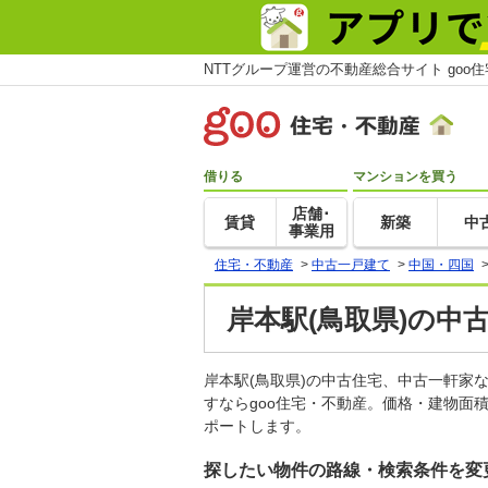
NTTグループ運営の不動産総合サイト goo
借りる
マンションを買う
店舗･
賃貸
新築
中
事業用
住宅・不動産
>
中古一戸建て
>
中国・四国
岸本駅(鳥取県)の中
岸本駅(鳥取県)の中古住宅、中古一軒
すならgoo住宅・不動産。価格・建物面
ポートします。
探したい物件の路線・検索条件を変