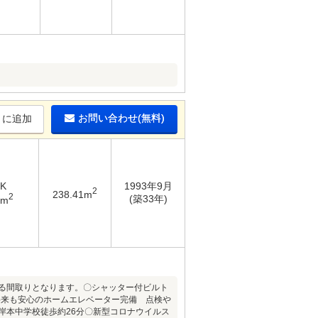
お問い合わせ(無料)
りに追加
DK
1993年9月
2
238.41m
2
(築33年)
8m
来る間取りとなります。〇シャッター付ビルト
将来も安心のホームエレベーター完備 点検や
岸本中学校徒歩約26分〇新型コロナウイルス