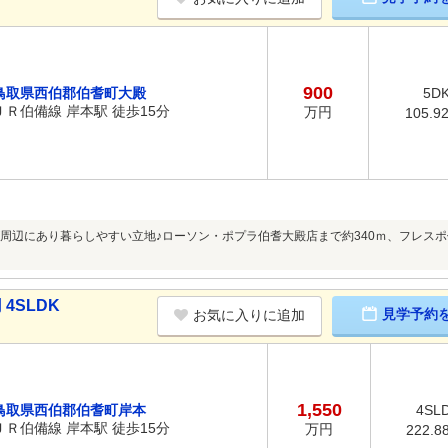
900
鳥取県西伯郡伯耆町大殿
5D
ＪＲ伯備線 岸本駅 徒歩15分
万円
105.9
周辺にあり暮らしやすい立地♪ローソン・ポプラ伯耆大殿店まで約340ｍ、フレスポ
4SLDK
見学予約
お気に入りに追加
1,550
鳥取県西伯郡伯耆町岸本
4SL
ＪＲ伯備線 岸本駅 徒歩15分
万円
222.8