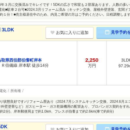
24年３月に交換済みでキレイです！5DKの広さで和室も２部屋あります。人数の多
電化■駐車２台可■2024.3月リフォーム済み（キッチン交換、屋根外壁塗装、玄関
約１分！■売主様居住中のため、内見ご希望の方はご予約ください。日程調整しま
3LDK
見学予約
お気に入りに追加
2,250
鳥取県西伯郡伯耆町岸本
3LD
ＪＲ伯備線 岸本駅 徒歩14分
万円
97.29
電化
所有権
り状態良好です♪リフォーム歴あり（2024.7月システムキッチン交換、2024.6月
1年外壁塗替など）ガスヒーター・ガス乾燥機用の配管あり、プロパンガス契約をすれば
で約2分)、岸本郵便局まで約1.0km、フレスポ伯耆まで約2.6km(車で約8分)
DK
見学予約
お気に入りに追加