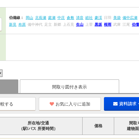
伯備線：
岡山
北長瀬
庭瀬
中庄
倉敷
清音
総社
豪渓
日羽
美袋
備中広瀬
新見
布原
備中神代
足立
新郷
上石見
生山
上菅
黒坂
根雨
武庫
江尾
伯
間取り図付き表示
お気に入りに追加
資料請求
所在地/交通
間取
価格
（駅/バス 所要時間）
建物面