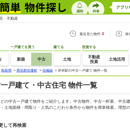
住宅・不動産
0
最近見た物件
保
一戸建てを買う
建てる
投資する
不動産
古
新築
中古
土地
土地活用
投資
>
鳥取県
>
西伯郡伯耆町
>
伯備線
>
岸本駅の中古一戸建て 物件一覧
古一戸建て・中古住宅 物件一覧
家などの中古一戸建て物件をご紹介します。中古物件、中古一軒家、中古
積・土地面積・間取り・人気のこだわり条件から物件を簡単検索。理想の
更して再検索