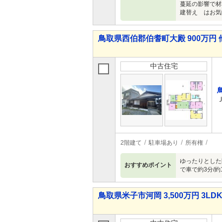
蔓延の影響で材
建替え はお気
鳥取県西伯郡伯耆町大殿 900万円 
中古住宅
2階建て
駐車場あり
所有権
ゆったりとした
おすすめポイント
で車で約3分/約
鳥取県米子市河岡 3,500万円 3LD