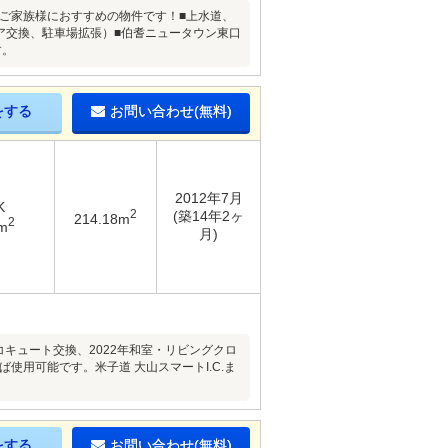
いご家族様におすすめの物件です！■上水道、
ドア交換、駐車場拡張）■伯耆ニュータウン東口
す。
をする
お問い合わせ(無料)
2012年7月
K
2
(築14年2ヶ
214.18m
2
m
月)
エコキュート交換、2022年和室・リビングクロ
使用可能です。米子道 大山スマートI.C.ま
をする
お問い合わせ(無料)