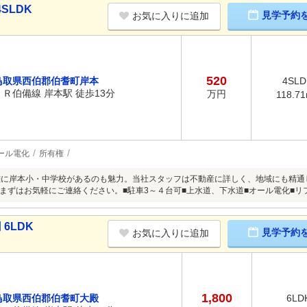
SLDK
見学予約
お気に入りに追加
520
鳥取県西伯郡伯耆町岸本
4SLD
ＪＲ伯備線 岸本駅 徒歩13分
万円
118.7
ール電化
所有権
離に岸本小・中学校があるのも魅力。当社スタッフは不動産に詳しく、地域にも精
まずはお気軽にご連絡ください。■駐車3～４台可■上水道、下水道■オール電化■リ
6LDK
見学予約
お気に入りに追加
1,800
鳥取県西伯郡伯耆町大殿
6LD