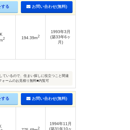
をする
お問い合わせ(無料)
1993年3月
K
2
(築33年6ヶ
194.39m
2
1m
月)
通しているので、住まい探しに役立つこと間違
フォームのお見積り無料■内覧可
をする
お問い合わせ(無料)
1994年11月
K
2
(築31年10ヶ
775.49m