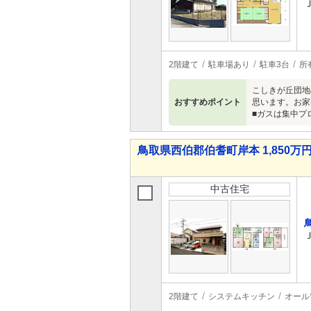
2階建て
駐車場あり
駐車3台
所
こしきが丘団地
おすすめポイント
思います。お家
■ガスは集中プ
鳥取県西伯郡伯耆町岸本 1,850万円
中古住宅
2階建て
システムキッチン
オール