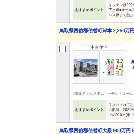
キッチンは20
おすすめポイント
下水道■オール
バス停まで徒歩
鳥取県西伯郡伯耆町岸本 2,250万円 
中古住宅
2階建て
システムキッチン
オール
手入れされてお
おすすめポイント
ス貼替、202
で約910ｍ(車
鳥取県西伯郡伯耆町大殿 900万円 5