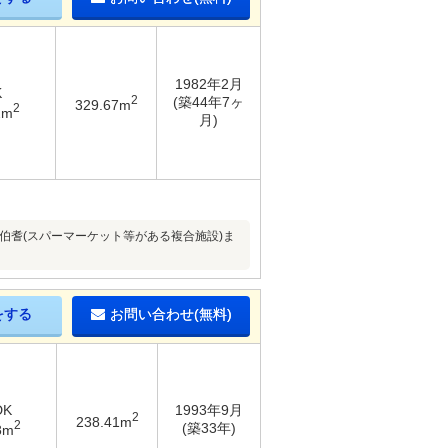
1982年2月
K
2
(築44年7ヶ
329.67m
2
2m
月)
伯耆(スパーマーケット等がある複合施設)ま
をする
お問い合わせ(無料)
DK
1993年9月
2
238.41m
2
(築33年)
8m