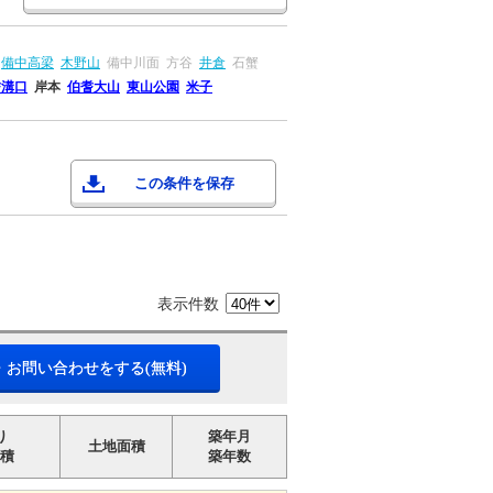
備中高梁
木野山
備中川面
方谷
井倉
石蟹
耆溝口
岸本
伯耆大山
東山公園
米子
この条件を保存
表示件数
・お問い合わせをする(無料)
り
築年月
土地面積
積
築年数