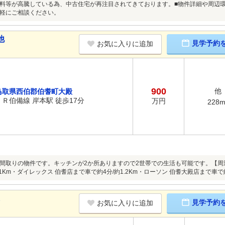
料等が高騰している為、中古住宅が再注目されてきております。■物件詳細や周辺環
軽にご相談ください。
他
見学予約
お気に入りに追加
900
他
鳥取県西伯郡伯耆町大殿
ＪＲ伯備線 岸本駅 徒歩17分
万円
228
間取りの物件です。キッチンが2か所ありますので2世帯での生活も可能です。【周
1Km・ダイレックス 伯耆店まで車で約4分/約1.2Km・ローソン 伯耆大殿店まで車で約
K
見学予約
お気に入りに追加