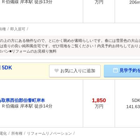
ＪＲ伯備線 岸本駅 徒歩13分
万円
206
有権
即入居可
の上の方にある物件なので、とにかく眺めが素晴らしいです。春には雪景色の大山
は造りの良い純和風住宅です。ぜひ現地をご覧ください！内見予約お待ちしており
ロパン■リフォームのお見積り無料
 5DK
見学予約
お気に入りに追加
1,850
鳥取県西伯郡伯耆町岸本
5D
ＪＲ伯備線 岸本駅 徒歩14分
万円
141.6
電化
所有権
リフォームリノベーション