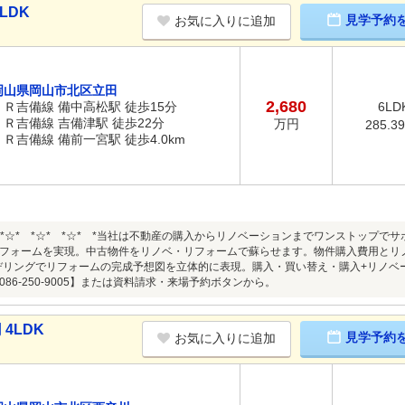
LDK
見学予約
お気に入りに追加
岡山県岡山市北区立田
2,680
ＪＲ吉備線 備中高松駅 徒歩15分
6LD
ＪＲ吉備線 吉備津駅 徒歩22分
万円
285.3
ＪＲ吉備線 備前一宮駅 徒歩4.0km
☆* *☆* *☆* *☆* *当社は不動産の購入からリノベーションまでワンストップ
フォームを実現。中古物件をリノベ・リフォームで蘇らせます。物件購入費用とリ
デリングでリフォームの完成予想図を立体的に表現。購入・買い替え・購入+リノベ
【086-250-9005】または資料請求・来場予約ボタンから。 * *☆
4LDK
見学予約
お気に入りに追加