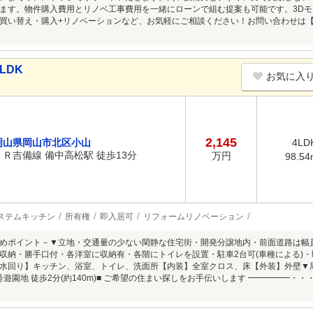
ます。物件購入費用とリノベ工事費用を一緒にローンで組む提案も可能です。3D
買い替え・購入+リノベーションなど、お気軽にご相談ください！お問い合わせは【086
LDK
お気に入
2,145
岡山県岡山市北区小山
4LD
ＪＲ吉備線 備中高松駅 徒歩13分
万円
98.54
ステムキッチン
所有権
即入居可
リフォームリノベーション
めポイント－▼立地・交通量の少ない閑静な住宅街・開発分譲地内・前面道路は幅員
収納・勝手口付・各洋室に収納有・各階にトイレを設置・駐車2台可(車種による)・即引
水回り】キッチン、浴室、トイレ、洗面所【内装】全室クロス、床【外装】外壁▼周
5号遊園地 徒歩2分(約140m)■ ご希望の住まい探しをお手伝いします ━━━━━