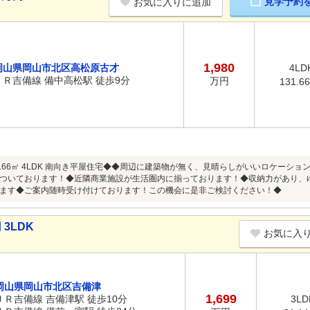
見学予約
お気に入りに追加
1,980
岡山県岡山市北区高松原古才
4LD
ＪＲ吉備線 備中高松駅 徒歩9分
万円
131.6
31.66㎡ 4LDK 南向き平屋住宅◆◆周辺に建築物が無く、見晴らしがいいロケーシ
ついております！◆近隣商業施設が生活圏内に揃っております！◆収納力があり、
ます◆ご案内随時受け付けております！この機会に是非ご検討ください！◆
3LDK
お気に入
岡山県岡山市北区吉備津
1,699
ＪＲ吉備線 吉備津駅 徒歩10分
3LD