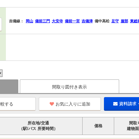
吉備線：
岡山
備前三門
大安寺
備前一宮
吉備津
備中高松
足守
服部
東総
間取り図付き表示
お気に入りに追加
資料請求
所在地/交通
間取
価格
（駅/バス 所要時間）
建物面