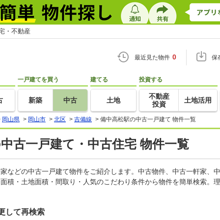
住宅・不動産
0
最近見た物件
保
一戸建てを買う
建てる
投資する
不動産
古
新築
中古
土地
土地活用
投資
>
岡山県
>
岡山市
>
北区
>
吉備線
>
備中高松駅の中古一戸建て 物件一覧
の中古一戸建て・中古住宅 物件一覧
一軒家などの中古一戸建て物件をご紹介します。中古物件、中古一軒家、
物面積・土地面積・間取り・人気のこだわり条件から物件を簡単検索。理
更して再検索