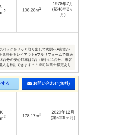
1978年7月
K
2
(築48年2ヶ
198.28m
2
7m
月)
やバッグをサッと取り出して玄関へ■家族が
グを見渡せるレイアウト■フルリフォームで快適
3台分の安心駐車は2台＋離れに1台分。来客
購入を検討できます＾＾※司法書士指定あり
をする
お問い合わせ(無料)
DK
2020年12月
2
178.17m
2
(築5年9ヶ月)
9m