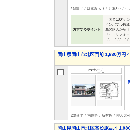
2階建て
駐車場あり
駐車3台
シ
・国道180号
インバブル搭載
おすすめポイント
産の購入からリ
ノベ・リフォー
*☆* *☆* *☆
岡山県岡山市北区門前 1,880万円 4
中古住宅
2階建て
南道路
所有権
即入居
岡山県岡山市北区高松原古才 1,980