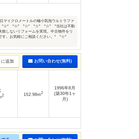
利1マイクロメートルの極小気泡ウルトラファ
 *☆* *☆* *☆* *☆* *当社は不動
失敗しないリフォームを実現。中古物件をリ
です。お気軽にご相談ください。* *☆*
お問い合わせ(無料)
りに追加
1996年8月
K
2
(築30年1ヶ
152.98m
2
m
月)