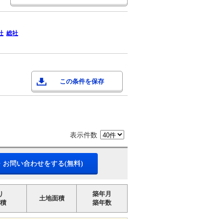
社
総社
この条件を保存
表示件数
・お問い合わせをする(無料)
り
築年月
土地面積
積
築年数