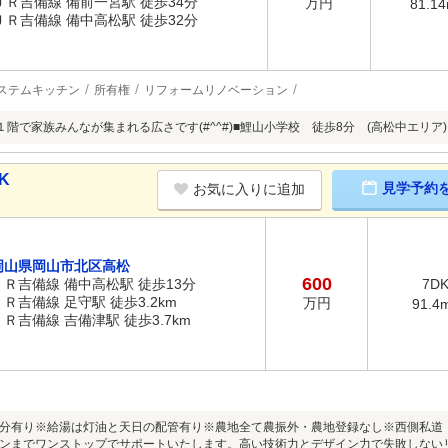
ＪＲ吉備線 備前一宮駅 徒歩34分
万円
81.1
ＪＲ吉備線 備中高松駅 徒歩32分
ステムキッチン
所有権
リフォームリノベーション
１階で家族みんなが集まれる広さです(#^^#)■鯉山小学校 徒歩8分 (高松中エリア)
K
見学予約
お気に入りに追加
岡山県岡山市北区高松
600
ＪＲ吉備線 備中高松駅 徒歩13分
7D
ＪＲ吉備線 足守駅 徒歩3.2km
万円
91.4
ＪＲ吉備線 吉備津駅 徒歩3.7km
分有り※給湯は灯油と天日の配管有り※農地全て農振外・農地登録なし※西側私道：33
ンまでワンストップでサポートいたします。高い技術力とデザイン力で失敗しない