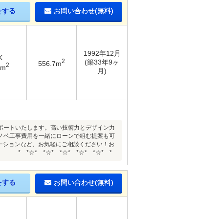
をする
お問い合わせ(無料)
1992年12月
K
2
(築33年9ヶ
556.7m
2
9m
月)
でサポートいたします。高い技術力とデザイン力
ノベ工事費用を一緒にローンで組む提案も可
ーションなど、お気軽にご相談ください！お
* *☆* *☆* *☆* *☆* *
をする
お問い合わせ(無料)