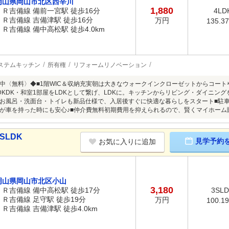
岡山県岡山市北区西辛川
1,880
ＪＲ吉備線 備前一宮駅 徒歩16分
4LD
ＪＲ吉備線 吉備津駅 徒歩16分
万円
135.3
ＪＲ吉備線 備中高松駅 徒歩4.0km
ステムキッチン
所有権
リフォームリノベーション
中〈無料〉◆■1階WIC＆収納充実朝は大きなウォークインクローゼットからコート
DKDK・和室1部屋をLDKとして繋げ、LDKに。キッチンからリビング・ダイニン
お風呂・洗面台・トイレも新品仕様で、入居後すぐに快適な暮らしをスタート■駐車
が車を持った時にも安心♪■仲介費無料初期費用を抑えられるので、賢くマイホーム
SLDK
見学予約
お気に入りに追加
岡山県岡山市北区小山
3,180
ＪＲ吉備線 備中高松駅 徒歩17分
3SL
ＪＲ吉備線 足守駅 徒歩19分
万円
100.1
ＪＲ吉備線 吉備津駅 徒歩4.0km