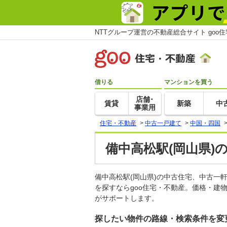
NTTグループ運営の不動産総合サイト goo
借りる
マンションを買う
店舗･
賃貸
新築
中
事業用
住宅・不動産
>
中古一戸建て
>
中国・四国
備中高松駅(岡山県)
備中高松駅(岡山県)の中古住宅、中古
を探すならgoo住宅・不動産。価格・建
がサポートします。
探したい物件の路線・検索条件を変