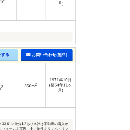
4m
月)
をする
お問い合わせ(無料)
1971年10月
K
2
(築54年11ヶ
356m
2
m
月)
.61㎡持分1/3あり当社は不動産の購入か
リフォームを実現。中古物件をリノベ・リフ