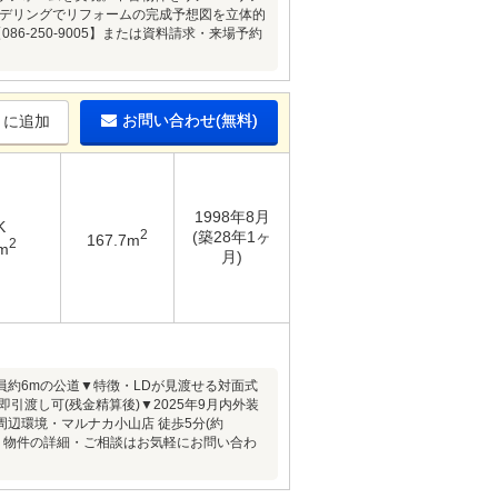
モデリングでリフォームの完成予想図を立体的
-250-9005】または資料請求・来場予約
お問い合わせ(無料)
りに追加
1998年8月
K
2
(築28年1ヶ
167.7m
2
m
月)
約6mの公道▼特徴・LDが見渡せる対面式
渡し可(残金精算後)▼2025年9月内外装
辺環境・マルナカ小山店 徒歩5分(約
・・・物件の詳細・ご相談はお気軽にお問い合わ