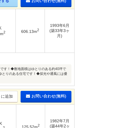
をする
お問い合わせ(無料)
1993年6月
K
2
(築33年3ヶ
606.13m
2
6m
月)
ョンです！◆敷地面積はゆとりのある約40坪で
ゆとりのある住宅です！◆採光や通風には優
お問い合わせ(無料)
りに追加
1982年7月
K
2
(築44年2ヶ
125.52m
2