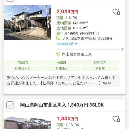
ース」【防水施工済みの屋上】見晴らし抜群。休憩スペースや、
屋外の作業場としても活用可【近隣駐車場引継ぎ可】お車での来
2,049
万円
客や搬入に必要な駐車スペースも確保しやすい環境です
間取り
6LDK
2
建物面積
143.36m
2
土地面積
163.35m
築年月
1995年9月(築31年)
ＪＲ山陽本線 中庄駅 徒歩38分
その他の交通
岡山県倉敷市上東
2階建て
南道路
都市ガス
駐車場あり
駐車2台
所有権
安心のハウスメーカー人気の上東エリアにセキスイハイム施工中
古戸建が出ました♪【仕事帰りにちょっと見たい・・・】もOK！
お気軽にお問い合わせ下さい♪現在、商品券5万円プレゼントキャ
ンペーン中です。プレゼントはお引渡し後のお渡しとなります。
対象期間：2026年6月1日～2026年8月31日まで詳細はスタッフま
岡山県岡山市北区川入 1,840万円 3SLDK
でお問い合わせください♪閑静な住宅街に6LDKの中古戸建が出ま
した♪大家族の方も、まったり広々とお過ごしいただけます♪
1,840
万円
間取り
3SLDK
2