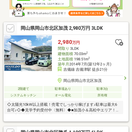
岡山県岡山市北区加茂 2,980万円 3LDK
2,980
万円
間取り
3LDK
2
建物面積
70.03m
2
土地面積
198.51m
築年月
2014年7月(築12年2ヶ月)
吉備線 吉備津駅 徒歩21分
岡山県岡山市北区加茂
2階建て
駐車場あり
駐車3台
システムキッチン
オール電化
所有権
◇太陽光10kW以上搭載！売電でしっかり稼げます♪駐車は最大6
台可♪◇◆見学予約受付中〈無料〉◆■加茂小＆高松中エリア！
■JR吉備津駅まで徒歩19分■マルナカ小山店まで車で5分！