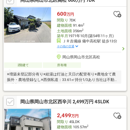
岡山県岡山市北区高松 600万円 7DK
600
万円
間取り
7DK
2
建物面積
91.4m
2
土地面積
356m
築年月
1971年10月(築54年11ヶ月)
ＪＲ吉備線 備中高松駅 徒歩13分
その他の交通
岡山県岡山市北区高松
2階建て
所有権
※増築未登記部分有り※給湯は灯油と天日の配管有り※農地全て農
振外・農地登録なし※西側私道：33.61㎡持分1/3あり当社は不動産
の購入からリノベーションまでワンストップでサポートいたしま
す。高い技術力とデザイン力で失敗しないリフォームを実現。中
古物件をリノベ・リフォームで蘇らせます。物件購入費用とリノ
岡山県岡山市北区西辛川 2,499万円 4SLDK
ベ工事費用を一緒にローンで組む提案も可能です。3Dモデリング
でリフォームの完成予想図を立体的に表現。購入・買い替え・購
入+リノベーションなど、お気軽にご相談ください！お問い合わ
2,499
万円
せは【086-250-9005】または資料請求・来場予約ボタンから。
間取り
4SLDK
2
建物面積
105.57m