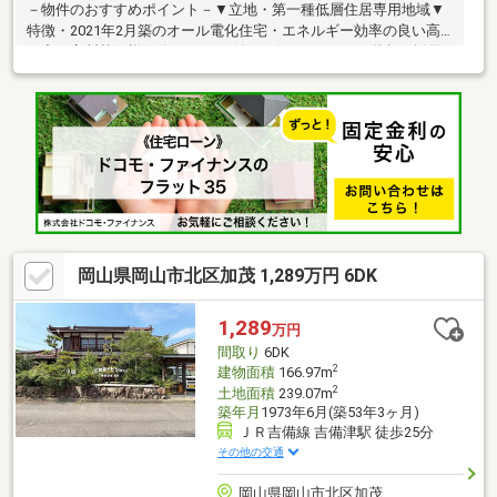
－物件のおすすめポイント－▼立地・第一種低層住居専用地域▼
特徴・2021年2月築のオール電化住宅・エネルギー効率の良い高
気密・高断熱仕様(C値 0.12／UA値 0.40)・スケルトン階段が採用
された開放的なLD、畳コーナー有・デザイン性の高いフルフラッ
トの対面式キッチン・2階東側洋室は2ドア、間仕切りも可能(別途
要費用)・2階西側洋室に書斎スペース有・駐車3台可能(車種によ
る)▼設備・食洗機・浴室乾燥機・24時間換気・熱交換システム
(MAHBEX)■ ご希望の住まい探しをお手伝いします
━━━━━・・・物件の詳細・ご相談はお気軽にお問い合わせく
ださい。
岡山県岡山市北区加茂 1,289万円 6DK
1,289
万円
間取り
6DK
2
建物面積
166.97m
2
土地面積
239.07m
築年月
1973年6月(築53年3ヶ月)
ＪＲ吉備線 吉備津駅 徒歩25分
その他の交通
岡山県岡山市北区加茂