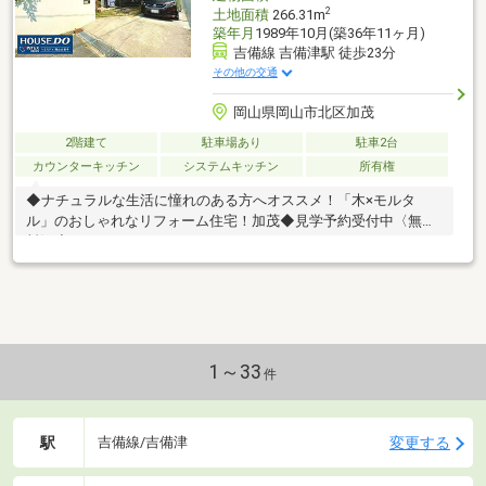
2
土地面積
266.31m
築年月
1989年10月(築36年11ヶ月)
吉備線 吉備津駅 徒歩23分
その他の交通
岡山県岡山市北区加茂
2階建て
駐車場あり
駐車2台
カウンターキッチン
システムキッチン
所有権
◆ナチュラルな生活に憧れのある方へオススメ！「木×モルタ
ル」のおしゃれなリフォーム住宅！加茂◆見学予約受付中〈無
料〉◆
1～33
件
駅
変更する
吉備線/吉備津