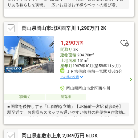
りある暮らしを実現。 広いお庭はお子様やペットの遊び場、ガ
ーデニングや家庭菜園、BBQなど多彩に活用できます。■高台に位
置し、見晴らし・陽当たり・風通し良好。閑静な住宅地で、四季
を感じながら穏やかな毎日を過ごせます。■内装リフォーム済
岡山県岡山市北区西辛川 1,290万円 2K
み！床・クロス・畳を新調しており、きれいな住まいで新生活を
始められます。■大切なお車を雨風から守るビルトインガレージ
付き。収納スペースとしても活用できます。広い敷地と開放感あ
1,290
万円
ふれる住環境が魅力の住まいです。ぜひ現地で、この心地よさを
間取り
2K
ご体感ください！
2
建物面積
204.78m
2
土地面積
151m
築年月
1967年10月(築58年11ヶ月)
ＪＲ吉備線 備前一宮駅 徒歩3分
その他の交通
岡山県岡山市北区西辛川
2階建て
所有権
■ 開業を後押しする「圧倒的な立地」【JR備前一宮駅 徒歩3分】
駅至近で、お客様もスタッフも通いやすい抜群の利便性■ 作業効
率を極める「充実のプロ仕様設備」【荷物用リフト完備】1階と2
階の荷物移動がスムーズに。重たい在庫や資材も楽々！【水圧ポ
ンプ・エアコン完備】事業用途でも安心の設備。エアコン3台付き
岡山県倉敷市上東 2,049万円 6LDK
で、初期費用を抑えてスタート■ 多彩な夢を叶える「広大なスペ