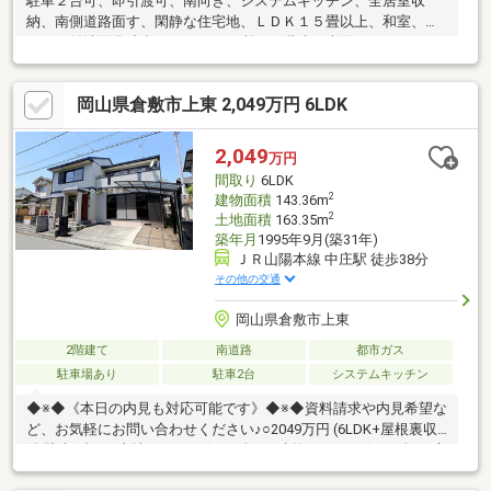
駐車２台可、即引渡可、南向き、システムキッチン、全居室収
納、南側道路面す、閑静な住宅地、ＬＤＫ１５畳以上、和室、シ
ャワー付洗面化粧台、トイレ２ヶ所、２階建、南面バルコニー、
床下収納、浴室に窓、ＩＨクッキングヒーター、小学校 徒歩10分
以内、平坦地
岡山県倉敷市上東 2,049万円 6LDK
2,049
万円
間取り
6LDK
2
建物面積
143.36m
2
土地面積
163.35m
築年月
1995年9月(築31年)
ＪＲ山陽本線 中庄駅 徒歩38分
その他の交通
岡山県倉敷市上東
2階建て
南道路
都市ガス
駐車場あり
駐車2台
システムキッチン
◆※◆《本日の内見も対応可能です》◆※◆資料請求や内見希望な
ど、お気軽にお問い合わせください♪○2049万円 (6LDK+屋根裏収
納 駐車2台可) 土地 163.35㎡(49.41坪)、建物 143.36㎡(43.36坪)○庄
小学校、庄中学校エリア☆☆☆過去リフォーム(平成28年月不