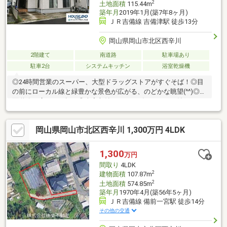
2
土地面積
115.44m
築年月
2019年1月(築7年8ヶ月)
ＪＲ吉備線 吉備津駅 徒歩13分
岡山県岡山市北区西辛川
2階建て
南道路
駐車場あり
駐車2台
システムキッチン
浴室乾燥機
◎24時間営業のスーパー、大型ドラッグストアがすぐそば！◎目
の前にローカル線と緑豊かな景色が広がる、のどかな眺望(^^)◎前
面道路は広々６ｍ幅！◎全室収納、シューズクローク、納戸つき
収納充実のお家♪◎陽当たりの良いワイドバルコニー
岡山県岡山市北区西辛川 1,300万円 4LDK
1,300
万円
間取り
4LDK
2
建物面積
107.87m
2
土地面積
574.85m
築年月
1970年4月(築56年5ヶ月)
ＪＲ吉備線 備前一宮駅 徒歩14分
その他の交通