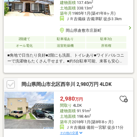
2
建物面積
137.45m
2
土地面積
338.13m
築年月
1985年1月(築41年8ヶ月)
ＪＲ吉備線 吉備津駅 徒歩3.3km
岡山県倉敷市庄新町
2階建て
駐車場あり
駐車3台
オール電化
浴室乾燥機
所有権
■角地で日当たり良好■2階にも洗面、トイレあり■ワイドバルコニ
ーで洗濯物もたくさん干せます。■約5台駐車可能、来客も安心。
■現在居住中のため、見学の際は必ずご連絡ください。
岡山県岡山市北区西辛川 2,980万円 4LDK
2,980
万円
間取り
4LDK
2
建物面積
91.91m
2
土地面積
198.4m
築年月
2018年1月(築8年8ヶ月)
ＪＲ吉備線 備前一宮駅 徒歩11分
その他の交通