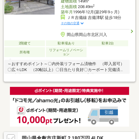
建物面積
149m
2
土地面積
208.49m
築年月
1996年12月(築29年9ヶ月)
ＪＲ吉備線 吉備津駅 徒歩18分
その他の交通
岡山県岡山市北区川入
2階建て
駐車場あり
駐車2台
リフォームリノベーシ
所有権
ョン
～おすすめポイント～〇内外装リフォーム済物件 （即入居可）
〇広々LDK （20帖以上）〇日当たり良好〇カーポート完備済
（2台分スペース有）〇セパレートキッチン完備 （キッチンスペ
ース広々）□□□□□□□□□□□□□□□□□□□Torus不動産までお気軽にご
連絡ください!!TEL： 086-250-7380□□□□□□□□□□□□□□□□□□□
岡山県倉敷市庄新町 2,180万円 4LDK