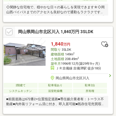
◇閑静な住宅地で、穏やかな日々の暮らしを実現できます☆◇岡
山西バイパスまでのアクセスも良好なので通勤もラクラクです
☆◇岡山市立吉備小学校まで徒歩約20分◇ハローズ庭瀬店まで徒
歩約19分◇リフォームのご相談もお気軽にお申し付けください！
新しいライフスタイルにぜひご検討ください！《住宅のことなら
岡山県岡山市北区川入 1,840万円 3SLDK
NINEにお任せ！》ご不安がある方はお気軽にご相談ください！不
動産購入には欠かせない大事な資金面のご相談もしっかりとご対
応させて頂きます！◆◆────────◆◆ 物件見学予約受付
1,840
万円
中！ お問い合わせはお早めに！ 【086-231-9899】
間取り
3SLDK
◆◆────────◆◆
2
建物面積
149m
2
土地面積
208.49m
築年月
1996年12月(築29年9ヶ月)
ＪＲ吉備線 吉備津駅 徒歩18分
岡山県岡山市北区川入
2階建て
駐車場あり
駐車2台
システムキッチン
浴室乾燥機
所有権
■前面道路は672番2+位置指定道路■専任媒介業者有：トーラス不
動産■内外装リフォーム済に付き、即入居可能■既存住宅売買瑕疵
担保責任保険付き