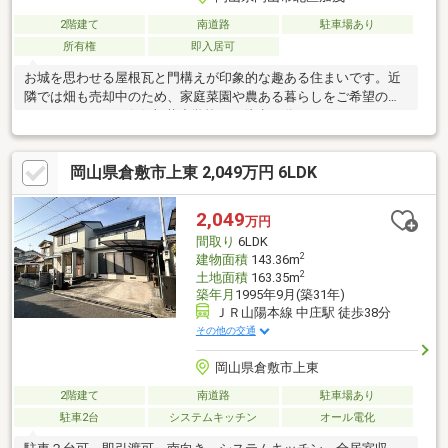
2階建て
南道路
駐車場あり
所有権
即入居可
お城を思わせる屋根瓦と門構えが印象的な趣ある住まいです。近
隣では畑も売却中のため、家庭菜園や農ある暮らしをご希望の方
にもおすすめです(^^)/加茂小学校まで徒歩10分です。
岡山県倉敷市上東 2,049万円 6LDK
2,049
万円
間取り
6LDK
2
建物面積
143.36m
2
土地面積
163.35m
築年月
1995年9月(築31年)
ＪＲ山陽本線 中庄駅 徒歩38分
その他の交通
岡山県倉敷市上東
2階建て
南道路
駐車場あり
駐車2台
システムキッチン
オール電化