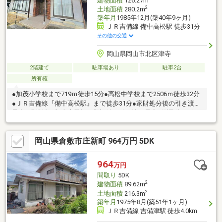
建物面積
126.27m
2
土地面積
280.2m
築年月
1985年12月(築40年9ヶ月)
ＪＲ吉備線 備中高松駅 徒歩31分
その他の交通
岡山県岡山市北区津寺
2階建て
駐車場あり
駐車2台
所有権
●加茂小学校まで719ｍ徒歩15分●高松中学校まで2506ｍ徒歩32分
●ＪＲ吉備線『備中高松駅』まで徒歩31分●家財処分後の引き渡し
予定●現状離れ部分未登記・登記後の引き渡し予定●測量後の引き
渡し予定●室内は比較的きれいに使用されております
岡山県倉敷市庄新町 964万円 5DK
964
万円
間取り
5DK
2
建物面積
89.62m
2
土地面積
216.3m
築年月
1975年8月(築51年1ヶ月)
ＪＲ吉備線 吉備津駅 徒歩4.0km