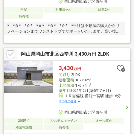
岡山県岡山市北区西辛川
平屋
駐車場あり
駐車2台
所有権
* *☆* *☆* *☆* *☆* *☆* *当社は不動産の購入からリ
ノベーションまでワンストップでサポートいたします。高い技術
力とデザイン力で失敗しないリフォームを実現。中古物件をリノ
ベ・リフォームで蘇らせます。物件購入費用とリノベ工事費用を
一緒にローンで組む提案も可能です。3Dモデリングでリフォーム
岡山県岡山市北区西辛川 3,430万円 2LDK
の完成予想図を立体的に表現。購入・買い替え・購入+リノベー
ションなど、お気軽にご相談ください！お問い合わせは【086-
250-9005】または資料請求・来場予約ボタンか
3,430
万円
ら。 * *☆* *☆* *☆*
間取り
2LDK
*☆* *☆* *
2
建物面積
107.64m
2
土地面積
176.74m
築年月
2021年2月(築5年7ヶ月)
ＪＲ吉備線 備前一宮駅 徒歩16分
その他の交通
岡山県岡山市北区西辛川
2階建て
システムキッチン
オール電化
浴室乾燥機
所有権