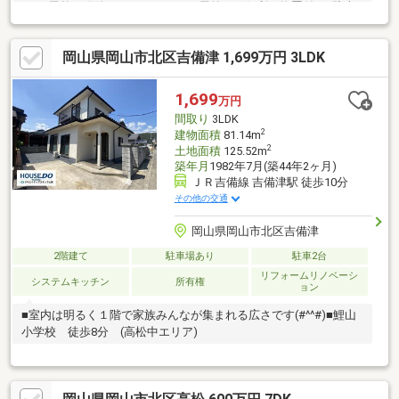
OK、屋外に猫除けセンサーあり！屋外には便利な物置付き♪駐車
３台可能♪
岡山県岡山市北区吉備津 1,699万円 3LDK
1,699
万円
間取り
3LDK
2
建物面積
81.14m
2
土地面積
125.52m
築年月
1982年7月(築44年2ヶ月)
ＪＲ吉備線 吉備津駅 徒歩10分
その他の交通
岡山県岡山市北区吉備津
2階建て
駐車場あり
駐車2台
リフォームリノベーシ
システムキッチン
所有権
ョン
■室内は明るく１階で家族みんなが集まれる広さです(#^^#)■鯉山
小学校 徒歩8分 (高松中エリア)