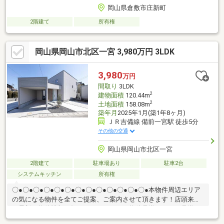
岡山県倉敷市庄新町
2階建て
所有権
岡山県岡山市北区一宮 3,980万円 3LDK
3,980
万円
間取り
3LDK
2
建物面積
120.44m
2
土地面積
158.08m
築年月
2025年1月(築1年8ヶ月)
ＪＲ吉備線 備前一宮駅 徒歩5分
その他の交通
岡山県岡山市北区一宮
2階建て
駐車場あり
駐車2台
システムキッチン
所有権
〇●〇●〇●〇●〇●〇●〇●〇●〇●〇●〇●〇●〇●本物件周辺エリア
の気になる物件を全てご提案、ご案内させて頂きます！店頭来店
で最新の物件情報を知りたい！まとめて物件見学ができる見学ツ
アーは【その場で確定！ 見学予約する（無料）からご予約下さ