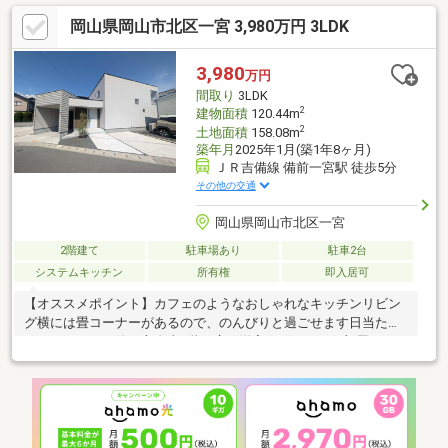
い】〇●〇●〇●〇●〇●〇●〇●〇●〇●〇●〇●〇●〇●●JR備前一宮
岡山県岡山市北区一宮 3,980万円 3LDK
駅まで徒歩5分●パントリーあり♪●内覧可能です！詳細はお気軽に
お問い合わせください♪他にも「これはどんな物件？」「住所が知
りたい」など、お気兼ねなくお問い合わせください。物件ごとで
3,980
万円
はなく、お客様ごとに担当者がサポートさせていただきます。
間取り
3LDK
2
建物面積
120.44m
2
土地面積
158.08m
築年月
2025年1月(築1年8ヶ月)
ＪＲ吉備線 備前一宮駅 徒歩5分
その他の交通
岡山県岡山市北区一宮
2階建て
駐車場あり
駐車2台
システムキッチン
所有権
即入居可
【オススメポイント】カフェのようなおしゃれなキッチンリビン
グ横には畳コーナーがあるので、のんびりと過ごせます日当たり
のよいテラスは使い方自由2階の広い洋室スペースは２部屋にわけ
ることが可能です【生活しやすい環境】中山小学校まで徒歩12分
（約940ｍ）中山中学校まで徒歩3分（約240ｍ）マルナカ一宮店
まで徒歩13分（約1020ｍ）*☆―お問合せ方法―☆*【資料請求
（無料）】のフォームをご入力いただくか、お電話の方は086-
230-6720までお気軽にどうぞ♪