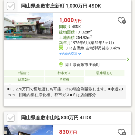
詳)☆☆☆・外壁塗装■住宅ローン、資金計画もお気軽にご相談く
岡山県倉敷市庄新町 1,000万円 4SDK
ださい♪■いつでも内見可能です。お気軽にお問い合わせください
♪
1,000
万円
間取り
4SDK
2
建物面積
131.62m
2
土地面積
254.92m
築年月
1975年6月(築51年3ヶ月)
ＪＲ吉備線 吉備津駅 徒歩3.4km
その他の交通
岡山県倉敷市庄新町
2階建て
都市ガス
駐車場あり
駐車2台
所有権
■1，270万円で更地渡しも可能、その場合測量致します。■水道20
ｍｍ、団地内集住浄化槽、都市ガス■Ｓは店舗部分
岡山県倉敷市山地 830万円 4LDK
830
万円