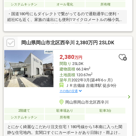
システムキッチン
オール電化
所有権
・国道180号にもダイレクトで繋がってるので通勤通学に便利・
総社ICも近く、家族の遠出にも便利1マイクロメートルの極小気泡
ウルトラファインバブル搭載の水道お風呂は温泉のような触感
で、洗濯物や食器洗浄では汚れが落ちやすい♪ * *☆* *☆*
*☆* *☆* *☆* *当社は不動産の購入からリノベーションまで
岡山県岡山市北区西辛川 2,380万円 2SLDK
ワンストップでサポートいたします。高い技術力とデザイン力で
失敗しないリフォームを実現。中古物件をリノベ・リフォームで
蘇らせます。物件購入費用とリノベ工事費用を一緒にローンで組
2,380
万円
む提案も可能です。お気軽にご相談ください。* *☆* *☆*
間取り
2SLDK
*☆* *☆* *☆* *
2
建物面積
66.24m
2
土地面積
120.67m
築年月
2022年3月(築4年6ヶ月)
ＪＲ吉備線 吉備津駅 徒歩9分
その他の交通
岡山県岡山市北区西辛川
2階建て
駐車場あり
駐車3台
システムキッチン
所有権
とにかく綺麗なこだわり注文住宅！180号線から1本南に入った閑
静な住宅地内。玄関口すぐにカーポートがあり日除け・雨よけ