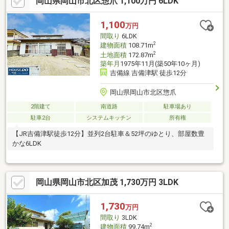
岡山県岡山市北区惣爪 1,100万円 6LDK
1,100
万円
間取り
6LDK
2
建物面積
108.71m
2
土地面積
172.87m
築年月
1975年11月(築50年10ヶ月)
吉備線 吉備津駅 徒歩12分
岡山県岡山市北区惣爪
2階建て
南道路
駐車場あり
駐車2台
システムキッチン
所有権
【JR吉備津駅徒歩12分】並列2台駐車＆52坪のゆとり、部屋数豊
かな6LDK
岡山県岡山市北区加茂 1,730万円 3LDK
1,730
万円
間取り
3LDK
2
建物面積
99.74m