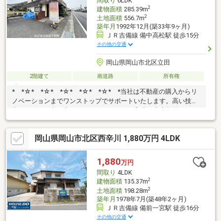
間取り
6LDK
ンから。
2
建物面積
285.39m
2
土地面積
556.7m
築年月
1992年12月(築33年9ヶ月)
ＪＲ吉備線 備中高松駅 徒歩15分
その他の交通
岡山県岡山市北区立田
2階建て
南道路
所有権
* *☆* *☆* *☆* *☆* *☆* *当社は不動産の購入からリ
ノベーションまでワンストップでサポートいたします。高い技術
力とデザイン力で失敗しないリフォームを実現。中古物件をリノ
ベ・リフォームで蘇らせます。物件購入費用とリノベ工事費用を
一緒にローンで組む提案も可能です。3Dモデリングでリフォーム
岡山県岡山市北区西辛川 1,880万円 4LDK
の完成予想図を立体的に表現。購入・買い替え・購入+リノベー
ションなど、お気軽にご相談ください！お問い合わせは【086-
250-9005】または資料請求・来場予約ボタンか
1,880
万円
ら。 * *☆* *☆* *☆*
間取り
4LDK
*☆* *☆* *
2
建物面積
135.37m
2
土地面積
198.28m
築年月
1978年7月(築48年2ヶ月)
ＪＲ吉備線 備前一宮駅 徒歩16分
その他の交通