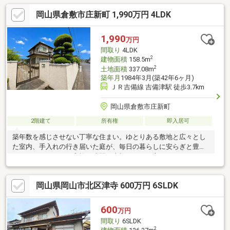
岡山県倉敷市庄新町 1,990万円 4LDK
1,990
万円
間取り
4LDK
2
建物面積
158.5m
2
土地面積
337.08m
築年月
1984年3月(築42年6ヶ月)
ＪＲ吉備線 吉備津駅 徒歩3.7km
岡山県倉敷市庄新町
2階建て
所有権
即入居可
築年数を感じさせない丁寧な住まい。ゆとりある敷地と広々とし
た室内、手入れの行き届いた庭が、毎日の暮らしに安らぎと豊か
さをもたらします。家族の時間を大切にしたい方へおすすめした
い一邸です。
岡山県岡山市北区津寺 600万円 6SLDK
600
万円
間取り
6SLDK
2