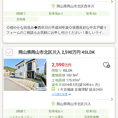
岡山県岡山市北区西辛川
2階建て
駐車場あり
駐車3台
所有権
◇穏やかな街並み◆西辛川の平成30年築◇状態良好な中古戸建リ
フォームのご相談もお気軽にお申し付けください！新しいライフ
スタイルにぜひご検討ください！《住宅のことならNINEにお任
せ！》ご不安がある方はお気軽にご相談ください！不動産購入に
は欠かせない大事な資金面のご相談もしっかりとご対応させて頂
岡山県岡山市北区川入 2,590万円 4SLDK
きます！◆◆────────◆◆ 物件見学予約受付中！ お問い
合わせはお早めに！ 【086-231-9899】◆◆────────◆◆
2,590
万円
間取り
4SLDK
2
建物面積
103.5m
2
土地面積
175.97m
築年月
2016年3月(築10年6ヶ月)
ＪＲ吉備線 吉備津駅 徒歩24分
その他の交通
岡山県岡山市北区川入
2階建て
駐車場あり
駐車2台
システムキッチン
オール電化
浴室乾燥機