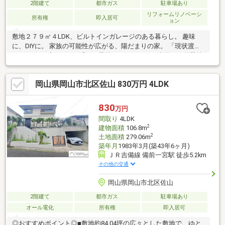
2階建て
都市ガス
駐車場あり
リフォームリノベーシ
所有権
即入居可
ョン
敷地２７９㎡４LDK、ビルトインガレージのある暮らし。 趣味
に、DIYに。 家族の可能性が広がる、陽だまりの家。 「現状渡
し」によるプライス。 浮いた予算で、こだわりの水回り・外壁塗
装等お選びください。 居室クロス、 LDK床張替え、和室の襖・障
子張替え、畳新調、ウォシュレット交換済み。
岡山県岡山市北区佐山 830万円 4LDK
830
万円
間取り
4LDK
2
建物面積
106.8m
2
土地面積
279.06m
築年月
1983年3月(築43年6ヶ月)
ＪＲ吉備線 備前一宮駅 徒歩5.2km
その他の交通
岡山県岡山市北区佐山
2階建て
都市ガス
駐車場あり
オール電化
所有権
即入居可
◎おすすめポイント◎■敷地約84.04坪の広々とした敷地で、ゆと