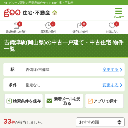
NTTグループ運営の不動産総合サイト goo住宅・不動産
1
0
0
0
最近検索した条件
最近見た物件
保存した条件
お気に入り
吉備津駅(岡山県)の中古一戸建て・中古住宅 物件
一覧
駅
変更する
吉備線/吉備津
条件
変更する
指定なし
新着メールを受
検索条件を保存
アプリで探す
取る
33
件
が該当しました。