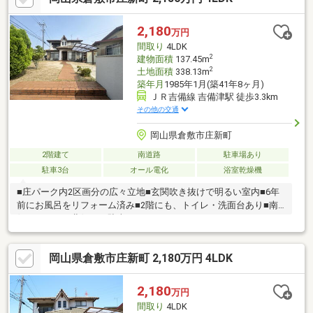
2,180
万円
間取り
4LDK
2
建物面積
137.45m
2
土地面積
338.13m
築年月
1985年1月(築41年8ヶ月)
ＪＲ吉備線 吉備津駅 徒歩3.3km
その他の交通
岡山県倉敷市庄新町
2階建て
南道路
駐車場あり
駐車3台
オール電化
浴室乾燥機
■庄パーク内2区画分の広々立地■玄関吹き抜けで明るい室内■6年
前にお風呂をリフォーム済み■2階にも、トイレ・洗面台あり■南
側だけでなく北側にも駐車スペースあり
岡山県倉敷市庄新町 2,180万円 4LDK
2,180
万円
間取り
4LDK