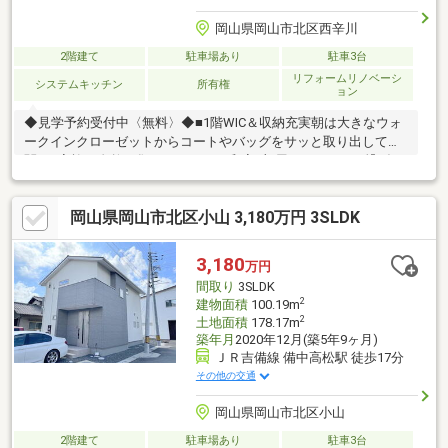
岡山県岡山市北区西辛川
2階建て
駐車場あり
駐車3台
リフォームリノベーシ
システムキッチン
所有権
ョン
◆見学予約受付中〈無料〉◆■1階WIC＆収納充実朝は大きなウォ
ークインクローゼットからコートやバッグをサッと取り出して玄
関へ■家族が自然と集まるLDKDK・和室1部屋をLDKとして繋げ、
LDKに。キッチンからリビング・ダイニングを見渡せるレイアウ
ト■フルリフォームで快適生活キッチン・お風呂・洗面台・トイ
岡山県岡山市北区小山 3,180万円 3SLDK
レも新品仕様で、入居後すぐに快適な暮らしをスタート■駐車3台
分の安心駐車は2台＋離れに1台分。来客用や将来お子様が車を持
った時にも安心♪■仲介費無料初期費用を抑えられるので、賢くマ
3,180
万円
イホーム購入を検討できます＾＾※司法書士指定あり
間取り
3SLDK
2
建物面積
100.19m
2
土地面積
178.17m
築年月
2020年12月(築5年9ヶ月)
ＪＲ吉備線 備中高松駅 徒歩17分
その他の交通
岡山県岡山市北区小山
2階建て
駐車場あり
駐車3台