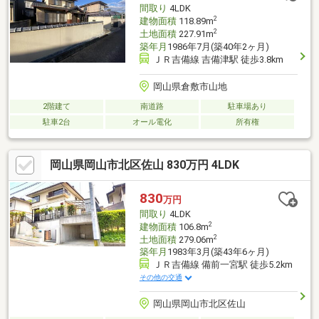
間取り
4LDK
2
建物面積
118.89m
2
土地面積
227.91m
築年月
1986年7月(築40年2ヶ月)
ＪＲ吉備線 吉備津駅 徒歩3.8km
岡山県倉敷市山地
2階建て
南道路
駐車場あり
駐車2台
オール電化
所有権
岡山県岡山市北区佐山 830万円 4LDK
830
万円
間取り
4LDK
2
建物面積
106.8m
2
土地面積
279.06m
築年月
1983年3月(築43年6ヶ月)
ＪＲ吉備線 備前一宮駅 徒歩5.2km
その他の交通
岡山県岡山市北区佐山