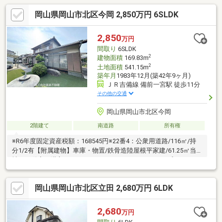
岡山県岡山市北区今岡 2,850万円 6SLDK
2,850
万円
間取り
6SLDK
2
建物面積
169.83m
2
土地面積
541.15m
築年月
1983年12月(築42年9ヶ月)
ＪＲ吉備線 備前一宮駅 徒歩11分
その他の交通
岡山県岡山市北区今岡
2階建て
南道路
所有権
※R6年度固定資産税額：168545円※22番4：公衆用道路/116㎡/持
分1/2有【附属建物】車庫・物置/鉄骨造陸屋根平家建/61.25㎡当
社は不動産の購入からリノベーションまでワンストップでサポー
トいたします。高い技術力とデザイン力で失敗しないリフォーム
を実現。中古物件をリノベ・リフォームで蘇らせます。物件購入
岡山県岡山市北区立田 2,680万円 6LDK
費用とリノベ工事費用を一緒にローンで組む提案も可能です。3D
モデリングでリフォームの完成予想図を立体的に表現。購入・買
い替え・購入+リノベーションなど、お気軽にご相談ください！
2,680
万円
お問い合わせは【086-250-9005】または資料請求・来場予約ボタ