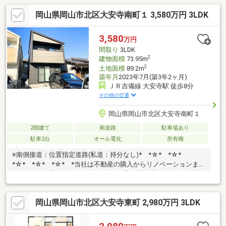
岡山県岡山市北区大安寺南町１ 3,580万円 3LDK
3,580
万円
間取り
3LDK
2
建物面積
73.95m
2
土地面積
89.2m
築年月
2023年7月(築3年2ヶ月)
ＪＲ吉備線 大安寺駅 徒歩8分
その他の交通
岡山県岡山市北区大安寺南町１
2階建て
南道路
駐車場あり
駐車2台
オール電化
所有権
※南側接道：位置指定道路(私道：持分なし)* *☆* *☆*
*☆* *☆* *☆* *当社は不動産の購入からリノベーションまで
ワンストップでサポートいたします。高い技術力とデザイン力で
失敗しないリフォームを実現。中古物件をリノベ・リフォームで
蘇らせます。物件購入費用とリノベ工事費用を一緒にローンで組
岡山県岡山市北区大安寺東町 2,980万円 3LDK
む提案も可能です。3Dモデリングでリフォームの完成予想図を立
体的に表現。購入・買い替え・購入+リノベーションなど、お気
軽にご相談ください！お問い合わせは【086-250-9005】または資