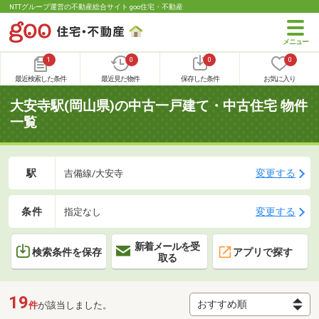
NTTグループ運営の不動産総合サイト goo住宅・不動産
1
0
0
0
最近検索した条件
最近見た物件
保存した条件
お気に入り
大安寺駅(岡山県)の中古一戸建て・中古住宅 物件
一覧
駅
変更する
吉備線/大安寺
条件
変更する
指定なし
新着メールを受
検索条件を保存
アプリで探す
取る
19
件
が該当しました。