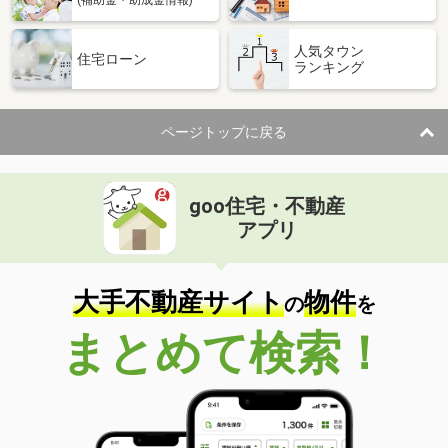
(補助金・助成金情報)
人気タウン
住宅ローン
ランキング
ページトップに戻る
goo住宅・不動産
アプリ
大手不動産サイト
物件
の
を
まとめて検索！