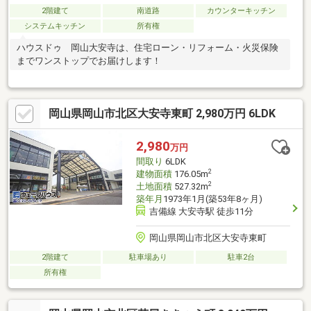
2階建て
南道路
カウンターキッチン
システムキッチン
所有権
ハウスドゥ 岡山大安寺は、住宅ローン・リフォーム・火災保険
までワンストップでお届けします！
岡山県岡山市北区大安寺東町 2,980万円 6LDK
2,980
万円
間取り
6LDK
2
建物面積
176.05m
2
土地面積
527.32m
築年月
1973年1月(築53年8ヶ月)
吉備線 大安寺駅 徒歩11分
岡山県岡山市北区大安寺東町
2階建て
駐車場あり
駐車2台
所有権