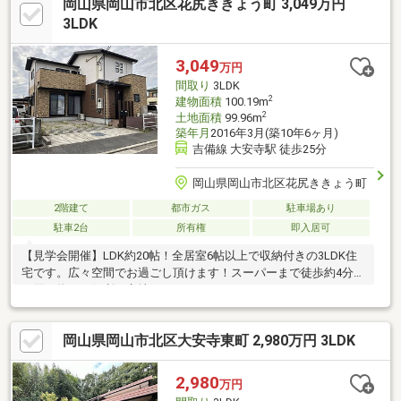
岡山県岡山市北区花尻ききょう町 3,049万円
3LDK
3,049
万円
間取り
3LDK
2
建物面積
100.19m
2
土地面積
99.96m
築年月
2016年3月(築10年6ヶ月)
吉備線 大安寺駅 徒歩25分
岡山県岡山市北区花尻ききょう町
2階建て
都市ガス
駐車場あり
駐車2台
所有権
即入居可
【見学会開催】LDK約20帖！全居室6帖以上で収納付きの3LDK住
宅です。広々空間でお過ごし頂けます！スーパーまで徒歩約4分、
お買い物にも便利な立地です！
岡山県岡山市北区大安寺東町 2,980万円 3LDK
2,980
万円