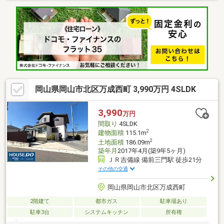
イベート感のあるお庭づくりも楽しめます。◆通学も安心、子育
てに優しい文教エリア三門小学校（徒歩8分）、石井中学校（徒歩
9分）と教育施設が徒歩圏内に充実。共働き世帯にも嬉しい、穏や
かな子育て環境です。◆「備前三門」駅まで徒歩10分の利便性岡
山駅へのアクセスも良好。駅周辺の利便性と、住宅地の落ち着き
を両立させた、資産価値も期待できる好立地です。
岡山県岡山市北区万成西町 3,990万円 4SLDK
3,990
万円
間取り
4SLDK
2
建物面積
115.1m
2
土地面積
186.09m
築年月
2017年4月(築9年5ヶ月)
ＪＲ吉備線 備前三門駅 徒歩21分
その他の交通
岡山県岡山市北区万成西町
2階建て
都市ガス
駐車場あり
駐車3台
システムキッチン
所有権