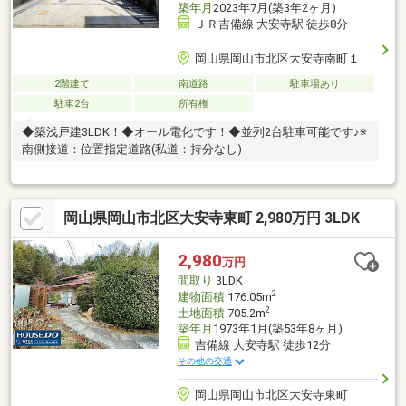
築年月
2023年7月(築3年2ヶ月)
ＪＲ吉備線 大安寺駅 徒歩8分
岡山県岡山市北区大安寺南町１
2階建て
南道路
駐車場あり
駐車2台
所有権
◆築浅戸建3LDK！◆オール電化です！◆並列2台駐車可能です♪※
南側接道：位置指定道路(私道：持分なし)
岡山県岡山市北区大安寺東町 2,980万円 3LDK
2,980
万円
間取り
3LDK
2
建物面積
176.05m
2
土地面積
705.2m
築年月
1973年1月(築53年8ヶ月)
吉備線 大安寺駅 徒歩12分
その他の交通
岡山県岡山市北区大安寺東町