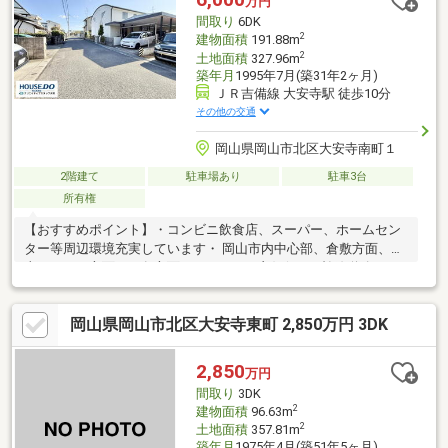
万円
談ください。* *☆* *☆* *☆* *☆* *☆* *
間取り
6DK
2
建物面積
191.88m
2
土地面積
327.96m
築年月
1995年7月(築31年2ヶ月)
ＪＲ吉備線 大安寺駅 徒歩10分
その他の交通
岡山県岡山市北区大安寺南町１
2階建て
駐車場あり
駐車3台
所有権
【おすすめポイント】・コンビニ飲食店、スーパー、ホームセン
ター等周辺環境充実しています・ 岡山市内中心部、倉敷方面、岡
山インター方面など各方面へのアクセス良好(^^♪・ 幹線道路から
少し入っているので出入りがしやすく落ち着いています・ 表面利
回り4%で、長期的な資産形成に適しています 【周辺環境につい
岡山県岡山市北区大安寺東町 2,850万円 3DK
て】・マルナカ高柳店：徒歩11分・中国銀行高柳出張所：徒歩5
分 ・ファミリーマート高柳西町店：徒歩3分・くすりのラブ大安
寺店：徒歩7分【お問い合わせについて】現地ご案内受付中です！
2,850
万円
ハウスドゥ岡山奥田までお気軽にお問い合わせください。0800-
間取り
3DK
811-6089
2
建物面積
96.63m
2
土地面積
357.81m
築年月
1975年4月(築51年5ヶ月)