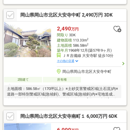
徒歩10分・業務スーパーエブリイ／ザグザグ大安寺店 徒歩11
分・くすりのレデイ西崎店 徒歩10分・ケーズデンキ岡山大安寺
岡山県岡山市北区大安寺中町 2,490万円 3DK
店 徒歩13分・岡山西崎郵便局 徒歩9分・大野小学校 徒歩7分
HPからのネット予約、お電話でのご予約を随時承っております！
リフォームのお見積りもお気軽にご用命ください。スタッフ一同
2,490
万円
心よりお待ちしております♪TEL◆086-222-0018
間取り
3DK
2
建物面積
113.33m
2
土地面積
586.58m
築年月
1968年12月(築57年9ヶ月)
ＪＲ吉備線 大安寺駅 徒歩10分
その他の交通
岡山県岡山市北区大安寺中町
2階建て
所有権
土地面積：586.58㎡（170坪以上）※土砂災害警戒区域(土石流)内※
道路一部特別警戒区域(急傾斜)、警戒区域(急傾斜)内※宅地造成工
事規制区域内※倉庫未登記・他道路持ち分あり【地目：山林】※分
筆により土地面積が変更になる場合がございます。当社は不動産
の購入からリノベーションまでワンストップでサポートいたしま
岡山県岡山市北区大安寺南町１ 6,000万円 6DK
す。高い技術力とデザイン力で失敗しないリフォームを実現。中
古物件をリノベ・リフォームで蘇らせます。物件購入費用とリノ
ベ工事費用を一緒にローンで組む提案も可能です。お気軽にご相
6,000