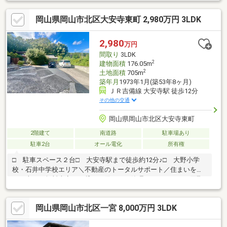
アーは【その場確定！ 見学予約する（無料）からご予約下さ
い】〇●〇●〇●〇●〇●〇●〇●〇●〇●〇●〇●〇●〇●2026年3月リ
岡山県岡山市北区大安寺東町 2,980万円 3LDK
フォーム済み！駐車2台可能！〇●〇●〇●〇●〇●〇●〇●〇●〇●〇
●〇●〇●〇●住まいのこと、マルっと。SUMiTASが住まい探しを
徹底サポートします〇●〇●〇●〇●〇●〇●〇●〇●〇●〇●〇●〇●〇
2,980
万円
●
間取り
3LDK
2
建物面積
176.05m
2
土地面積
705m
築年月
1973年1月(築53年8ヶ月)
ＪＲ吉備線 大安寺駅 徒歩12分
その他の交通
岡山県岡山市北区大安寺東町
2階建て
南道路
駐車場あり
駐車2台
オール電化
所有権
□ 駐車スペース２台□ 大安寺駅まで徒歩約12分♪□ 大野小学
校・石井中学校エリア＼不動産のトータルサポート／住まいを買
う、売る（無料査定）、貸す、借りる、管理、リフォーム、買取
り、リースバック、片付け、不動産投資（収益物件等）、資金・
融資提案、住み替えなども対応できます
岡山県岡山市北区一宮 8,000万円 3LDK
♪───────────────────■□ ご見学可能です(^^)/ お問い
合わせはお早めに(^^)/ TEL:086-953-4920 物件詳細／下部にある