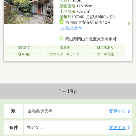
間取り
3LDK
2
建物面積
176.05m
2
土地面積
705.2m
築年月
1973年1月(築53年8ヶ月)
吉備線 大安寺駅 徒歩12分
その他の交通
岡山県岡山市北区大安寺東町
2階建て
南道路
駐車場あり
駐車3台
カウンターキッチン
オール電化
1～19
件
駅
変更する
吉備線/大安寺
条件
変更する
指定なし