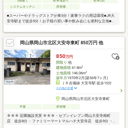
2階建て
駐車場あり
駐車2台
システムキッチン
所有権
■スーパーやドラッグストアが車5分！家事ラクの周辺環境■JR大
安寺駅まで徒歩9分！お子様の習い事や飲み会にも便利な立地■大
野小学校徒歩7分！小さなお子様の足でも安心の距離＾＾■お車並
列2台駐車可！お互いの出勤時間を気にするストレスもなし！【オ
リジナル特典プラン】物件の資料はもちろん、家探しを進めやす
岡山県岡山市北区大安寺東町 850万円 他
くなる資料を無料で配布中！■ 住宅ローンの月々支払いシミュレ
ーション■ 周辺施設まるわかり「生活圏マップ」■ お家選びの不
安を解消！「購入までの流れガイド」気になることがあれば、お
850
万円
気軽にご相談ください♪
間取り
他
2
建物面積
61.8m
2
土地面積
146.06m
築年月
1970年2月(築56年7ヶ月)
ＪＲ吉備線 大安寺駅 徒歩10分
その他の交通
岡山県岡山市北区大安寺東町
平屋
所有権
☆☆☆ 近隣施設充実 ☆☆☆・セブンイレブン岡山大安寺南町
店 徒歩8分 ・ファミリーマートマルハチ大安寺店 徒歩9分 ・フ
ァミリーマート高柳西町店 徒歩10分・くすりのラブ大安寺店