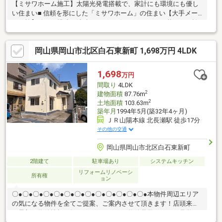
【ミサワホーム施工】太陽光発電搭載で、家計にも環境にも優し
い住まい■ 信頼を形にした「ミサワホーム」の住まい【大手メー
カー施】確かな構造と洗練されたデザインが、日々の暮らしに誇
りを与えます 【家計を支える太陽光発電】環境への配慮はもちろ
ん、毎月の光熱費を賢く抑えるエコライフを実現 【4LDK+2S（納
岡山県岡山市北区白石東新町 1,698万円 4LDK
戸）】2つの納戸を備えた豊富な収納力で、室内を常に美しく保て
ます ■ 資産価値を高める「立地と環境」【岡山屈指の人気エリ
ア】伊島小・京山中エリアに位置し、お子様の教育環境も充実
1,698
万円
【最大3台駐車可能】カーポート付きで大切なお車を雨から守り、
間取り
4LDK
来客時にも余裕を持って対応できます
2
建物面積
87.76m
2
土地面積
103.63m
築年月
1994年5月(築32年4ヶ月)
ＪＲ山陽本線 北長瀬駅 徒歩17分
その他の交通
岡山県岡山市北区白石東新町
2階建て
駐車場あり
システムキッチン
リフォームリノベーシ
所有権
ョン
〇●〇●〇●〇●〇●〇●〇●〇●〇●〇●〇●〇●〇●本物件周辺エリア
の気になる物件を全てご提案、ご案内させて頂きます！店頭来店
で最新の物件情報を知りたい！まとめて物件見学ができる見学ツ