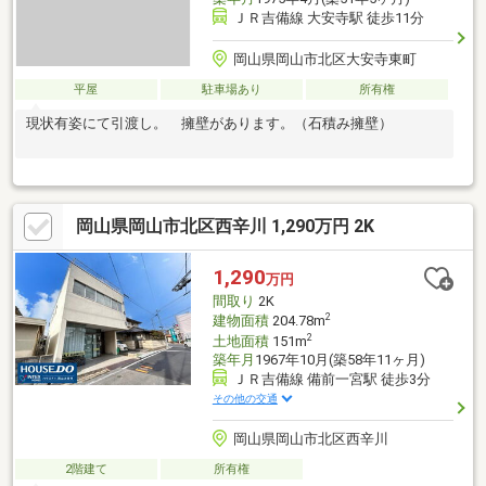
ＪＲ吉備線 大安寺駅 徒歩11分
岡山県岡山市北区大安寺東町
平屋
駐車場あり
所有権
現状有姿にて引渡し。 擁壁があります。（石積み擁壁）
岡山県岡山市北区西辛川 1,290万円 2K
1,290
万円
間取り
2K
2
建物面積
204.78m
2
土地面積
151m
築年月
1967年10月(築58年11ヶ月)
ＪＲ吉備線 備前一宮駅 徒歩3分
その他の交通
岡山県岡山市北区西辛川
2階建て
所有権