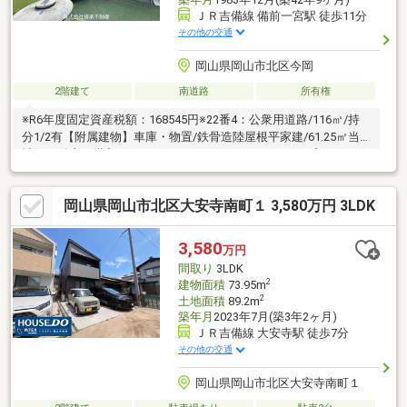
ＪＲ吉備線 備前一宮駅 徒歩11分
その他の交通
岡山県岡山市北区今岡
2階建て
南道路
所有権
※R6年度固定資産税額：168545円※22番4：公衆用道路/116㎡/持
分1/2有【附属建物】車庫・物置/鉄骨造陸屋根平家建/61.25㎡当
社は不動産の購入からリノベーションまでワンストップでサポー
トいたします。高い技術力とデザイン力で失敗しないリフォーム
を実現。中古物件をリノベ・リフォームで蘇らせます。物件購入
岡山県岡山市北区大安寺南町１ 3,580万円 3LDK
費用とリノベ工事費用を一緒にローンで組む提案も可能です。3D
モデリングでリフォームの完成予想図を立体的に表現。購入・買
い替え・購入+リノベーションなど、お気軽にご相談ください！
3,580
万円
お問い合わせは【086-250-9005】または資料請求・来場予約ボタ
間取り
3LDK
ンから。
2
建物面積
73.95m
2
土地面積
89.2m
築年月
2023年7月(築3年2ヶ月)
ＪＲ吉備線 大安寺駅 徒歩7分
その他の交通
岡山県岡山市北区大安寺南町１