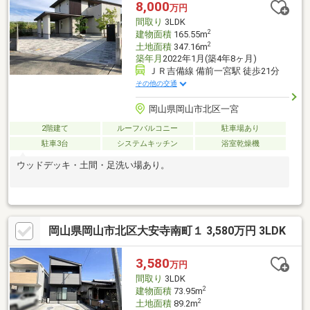
オレンジ色の【資料請求】ボタンをクリック
8,000
万円
□■───────────────────
間取り
3LDK
2
建物面積
165.55m
2
土地面積
347.16m
築年月
2022年1月(築4年8ヶ月)
ＪＲ吉備線 備前一宮駅 徒歩21分
その他の交通
岡山県岡山市北区一宮
2階建て
ルーフバルコニー
駐車場あり
駐車3台
システムキッチン
浴室乾燥機
ウッドデッキ・土間・足洗い場あり。
岡山県岡山市北区大安寺南町１ 3,580万円 3LDK
3,580
万円
間取り
3LDK
2
建物面積
73.95m
2
土地面積
89.2m