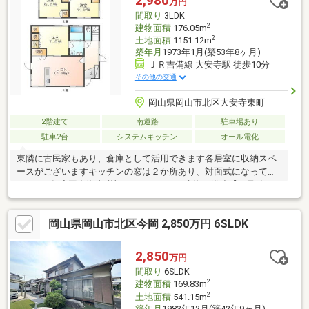
2,980
万円
料請求・来場予約ボタンから。
間取り
3LDK
* *☆* *☆* *☆* *☆*
2
建物面積
176.05m
2
土地面積
1151.12m
築年月
1973年1月(築53年8ヶ月)
ＪＲ吉備線 大安寺駅 徒歩10分
その他の交通
岡山県岡山市北区大安寺東町
2階建て
南道路
駐車場あり
駐車2台
システムキッチン
オール電化
東隣に古民家もあり、倉庫として活用できます各居室に収納スペ
ースがございますキッチンの窓は２か所あり、対面式になってま
す。※R7年度固定資産税額：148，948円※建物：構造【軽量鉄
骨・木造かわら・亜鉛メッキ鋼板ぶき2階建】築年数：昭和48年
月日不詳※宅地2筆：705.2㎡（527.32㎡・177.88㎡）公衆用道路4
岡山県岡山市北区今岡 2,850万円 6SLDK
筆：277㎡(持分あり) 山林1筆：169㎡* *☆* *弊社は岡山を中
心に、不動産総合事業として、売買・賃貸・管理と幅広くお客様
にサービスをお届けしております！お客様の物件探しをしっかり
2,850
万円
サポートさせて頂きます。☆* *
間取り
6SLDK
2
建物面積
169.83m
2
土地面積
541.15m
築年月
1983年12月(築42年9ヶ月)