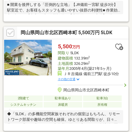
■ 開業を後押しする「圧倒的な立地」【JR備前一宮駅 徒歩3分】
駅至近で、お客様もスタッフも通いやすい抜群の利便性■ 作業効
率を極める「充実のプロ仕様設備」【荷物用リフト完備】1階と2
階の荷物移動がスムーズに。重たい在庫や資材も楽々！【水圧ポ
ンプ・エアコン完備】事業用途でも安心の設備。エアコン3台付き
岡山県岡山市北区西崎本町 5,500万円 5LDK
で、初期費用を抑えてスタート■ 多彩な夢を叶える「広大なスペ
ース」【防水施工済みの屋上】見晴らし抜群。休憩スペースや、
屋外の作業場としても活用可【近隣駐車場引継ぎ可】お車での来
5,500
万円
客や搬入に必要な駐車スペースも確保しやすい環境です
間取り
5LDK
2
建物面積
132.39m
2
土地面積
326.29m
築年月
2005年4月(築21年5ヶ月)
ＪＲ吉備線 備前三門駅 徒歩10分
その他の交通
岡山県岡山市北区西崎本町
2階建て
駐車場あり
駐車3台
システムキッチン
床暖房
所有権
◆「5LDK」の多機能空間家族それぞれの個室はもちろん、リモー
トワーク部屋や趣味の空間も確保。ゆとりある間取りが、日々の
暮らしを豊かに彩ります。◆多彩に使える広々とした敷地並列駐
車やガーデニング、お子様の遊び場など使い方は自由自在。プラ