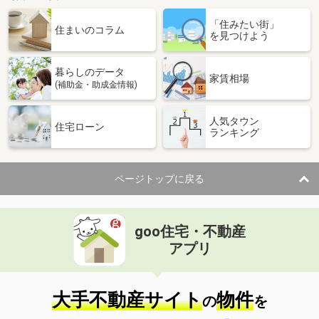
「住みたい街」
住まいのコラム
を見つけよう
暮らしのデータ
家賃相場
(補助金・助成金情報)
人気タウン
住宅ローン
ランキング
ページトップに戻る
goo住宅・不動産
アプリ
大手不動産サイト
物件
の
を