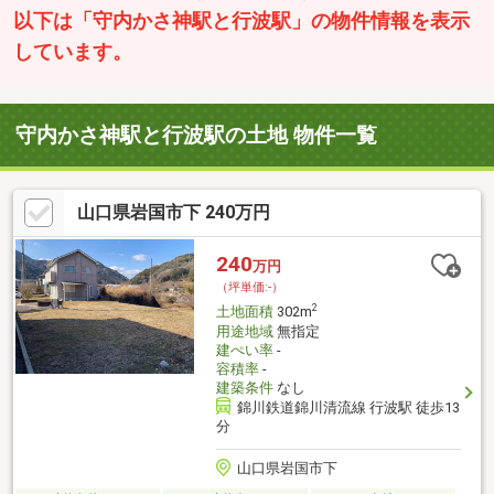
以下は「守内かさ神駅と行波駅」の物件情報を表示
しています。
守内かさ神駅と行波駅の土地 物件一覧
山口県岩国市下 240万円
240
万円
（坪単価:-）
2
土地面積
302m
用途地域
無指定
建ぺい率
-
容積率
-
建築条件
なし
錦川鉄道錦川清流線 行波駅 徒歩13
分
山口県岩国市下