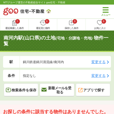
NTTグループ運営の不動産総合サイト goo住宅・不動産
1
0
0
0
最近検索した条件
最近見た物件
保存した条件
お気に入り
南河内駅(山口県)の土地
物件一
(宅地・分譲地・売地)
覧
駅
変更する
錦川鉄道錦川清流線/南河内
条件
変更する
指定なし
新着メールを受
検索条件を保存
アプリで探す
取る
お探しの条件に該当する物件はありませんでした。