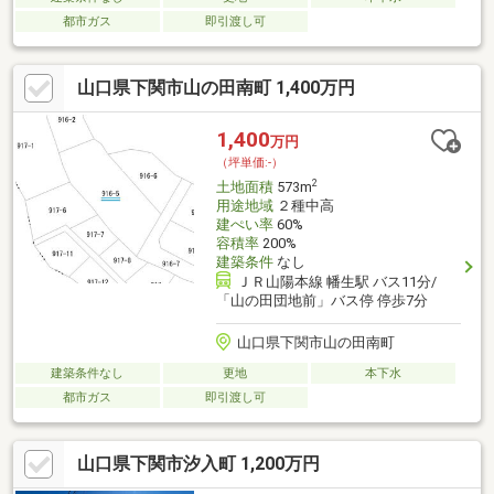
都市ガス
即引渡し可
山口県下関市山の田南町 1,400万円
1,400
万円
（坪単価:-）
2
土地面積
573m
用途地域
２種中高
建ぺい率
60%
容積率
200%
建築条件
なし
ＪＲ山陽本線 幡生駅 バス11分/
「山の田団地前」バス停 停歩7分
山口県下関市山の田南町
建築条件なし
更地
本下水
都市ガス
即引渡し可
山口県下関市汐入町 1,200万円