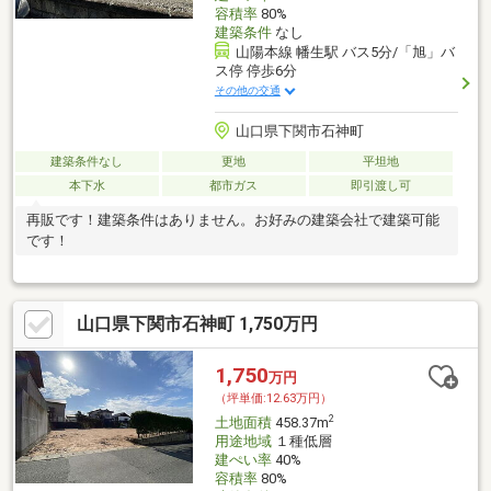
容積率
80%
建築条件
なし
山陽本線 幡生駅 バス5分/「旭」バ
ス停 停歩6分
その他の交通
山口県下関市石神町
建築条件なし
更地
平坦地
本下水
都市ガス
即引渡し可
再販です！建築条件はありません。お好みの建築会社で建築可能
です！
山口県下関市石神町 1,750万円
1,750
万円
（坪単価:12.63万円）
2
土地面積
458.37m
用途地域
１種低層
建ぺい率
40%
容積率
80%