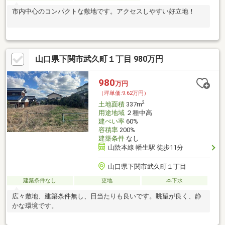
市内中心のコンパクトな敷地です。アクセスしやすい好立地！
山口県下関市武久町１丁目 980万円
980
万円
（坪単価:9.62万円）
2
土地面積
337m
用途地域
２種中高
建ぺい率
60%
容積率
200%
建築条件
なし
山陰本線 幡生駅 徒歩11分
山口県下関市武久町１丁目
建築条件なし
更地
本下水
広々敷地、建築条件無し、日当たりも良いです。眺望が良く、静
かな環境です。