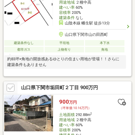
用途地域
２種中高
建ぺい率
60%
容積率
200%
建築条件
なし
山陰本線 幡生駅 徒歩13分
山口県下関市山の田西町
建築条件なし
平坦地
本下水
都市ガス
上物有り
角地
約83坪×角地の開放感あるゆとりの住まい用地が登場！！さらに
建築条件もありません
山口県下関市垢田町２丁目 900万円
900
万円
（坪単価:10.16万円）
2
土地面積
292.88m
用途地域
２種中高
建ぺい率
60%
容積率
200%