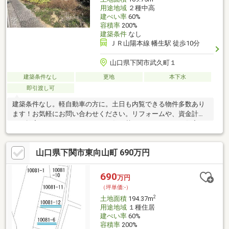
用途地域
２種中高
建ぺい率
60%
容積率
200%
建築条件
なし
ＪＲ山陽本線 幡生駅 徒歩10分
山口県下関市武久町１
建築条件なし
更地
本下水
即引渡し可
建築条件なし。軽自動車の方に。土日も内覧できる物件多数あり
ます！お気軽にお問い合わせください。リフォームや、資金計画
のご提案もさせていただきます。住み替え、リフォーム、住宅ロ
ーンなどなんでもお気軽にご相談ください！下関の不動産のこと
なら三和地所へ！■ホームページ：http：//sanwa-jisyo.jp/
山口県下関市東向山町 690万円
■Instagram：https：//www.instagram.com/sanwabaibai/?hl=ja
～オープンハウス・見学会情報随時更新中～
690
万円
（坪単価:-）
2
土地面積
194.37m
用途地域
１種住居
建ぺい率
60%
容積率
200%