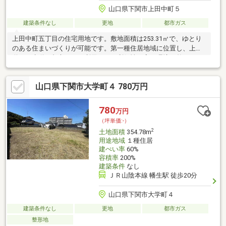
山口県下関市上田中町５
建築条件なし
更地
都市ガス
上田中町五丁目の住宅用地です。敷地面積は253.31㎡で、ゆとり
のある住まいづくりが可能です。第一種住居地域に位置し、上水
道・下水道・都市ガスが利用できる利便性の高い環境が整ってい
ます。マックスバリュ上田中町店まで徒歩約10分、文関小学校ま
で徒歩約13分と、買い物や通学にも便利な立地。周辺には生活施
山口県下関市大学町４ 780万円
設が充実しており、子育て世帯にもおすすめです。また、各種ハ
ザードマップ区域外のため、安心して住まいづくりをご検討いた
だけます。建築プランの自由度が高い、暮らしやすい住環境が魅
780
万円
力の土地です。
（坪単価:-）
2
土地面積
354.78m
用途地域
１種住居
建ぺい率
60%
容積率
200%
建築条件
なし
ＪＲ山陰本線 幡生駅 徒歩20分
山口県下関市大学町４
建築条件なし
更地
都市ガス
整形地