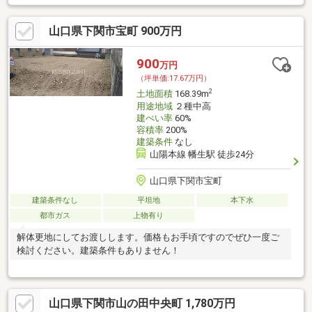
山口県下関市宝町 900万円
900
万円
（坪単価:17.67万円）
2
土地面積
168.39m
用途地域
２種中高
建ぺい率
60%
容積率
200%
建築条件
なし
山陽本線 幡生駅 徒歩24分
山口県下関市宝町
建築条件なし
平坦地
本下水
都市ガス
上物有り
解体更地にしてお渡しします。価格もお手頃ですのでぜひ一度ご
検討ください。建築条件もありません！
山口県下関市山の田中央町 1,780万円