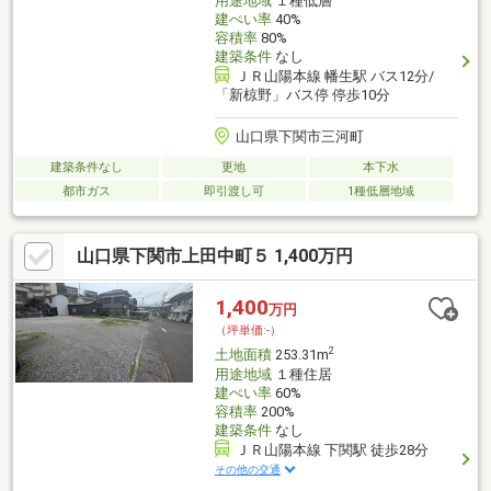
用途地域
１種低層
建ぺい率
40%
容積率
80%
建築条件
なし
ＪＲ山陽本線 幡生駅 バス12分/
「新椋野」バス停 停歩10分
山口県下関市三河町
建築条件なし
更地
本下水
都市ガス
即引渡し可
1種低層地域
山口県下関市上田中町５ 1,400万円
1,400
万円
（坪単価:-）
2
土地面積
253.31m
用途地域
１種住居
建ぺい率
60%
容積率
200%
建築条件
なし
ＪＲ山陽本線 下関駅 徒歩28分
その他の交通