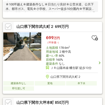
☆100坪越え☆建築条件なし☆日当たり良好☆公営水道、公共下
水、都市ガス、電気☆小学校、スーパー徒歩10分圏内☆平家設
計、二世帯住宅におすすめ法令等制限： 宅地造成工事規制区域 景
観法
山口県下関市武久町２ 699万円
699
万円
（坪単価:-）
2
土地面積
178.6m
用途地域
２種中高
建ぺい率
60%
容積率
160%
建築条件
なし
ＪＲ山陽本線 幡生駅 徒歩13分
山口県下関市武久町２
建築条件なし
更地
本下水
即引渡し可
山口県下関市大坪本町 850万円