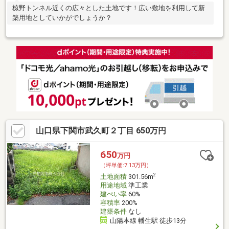
椋野トンネル近くの広々とした土地です！広い敷地を利用して新
築用地としていかがでしょうか？
山口県下関市武久町２丁目 650万円
650
万円
（坪単価:7.13万円）
2
土地面積
301.56m
用途地域
準工業
建ぺい率
60%
容積率
200%
建築条件
なし
山陽本線 幡生駅 徒歩13分