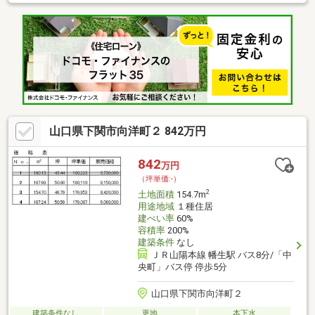
山口県下関市向洋町２ 842万円
842
万円
（坪単価:-）
2
土地面積
154.7m
用途地域
１種住居
建ぺい率
60%
容積率
200%
建築条件
なし
ＪＲ山陽本線 幡生駅 バス8分/「中
央町」バス停 停歩5分
山口県下関市向洋町２
建築条件なし
更地
本下水