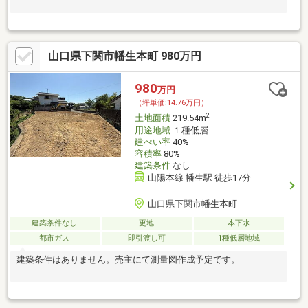
山口県下関市幡生本町 980万円
980
万円
（坪単価:14.76万円）
2
土地面積
219.54m
用途地域
１種低層
建ぺい率
40%
容積率
80%
建築条件
なし
山陽本線 幡生駅 徒歩17分
山口県下関市幡生本町
建築条件なし
更地
本下水
都市ガス
即引渡し可
1種低層地域
建築条件はありません。売主にて測量図作成予定です。