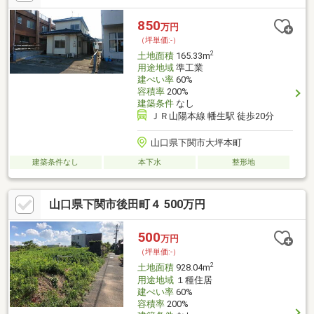
850
万円
（坪単価:-）
2
土地面積
165.33m
用途地域
準工業
建ぺい率
60%
容積率
200%
建築条件
なし
ＪＲ山陽本線 幡生駅 徒歩20分
山口県下関市大坪本町
建築条件なし
本下水
整形地
山口県下関市後田町４ 500万円
500
万円
（坪単価:-）
2
土地面積
928.04m
用途地域
１種住居
建ぺい率
60%
容積率
200%