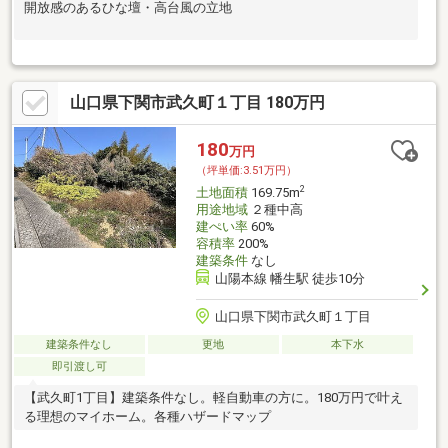
開放感のあるひな壇・高台風の立地
山口県下関市武久町１丁目 180万円
180
万円
（坪単価:3.51万円）
2
土地面積
169.75m
用途地域
２種中高
建ぺい率
60%
容積率
200%
建築条件
なし
山陽本線 幡生駅 徒歩10分
山口県下関市武久町１丁目
建築条件なし
更地
本下水
即引渡し可
【武久町1丁目】建築条件なし。軽自動車の方に。180万円で叶え
る理想のマイホーム。各種ハザードマップ