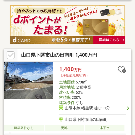
山口県下関市山の田南町 1,400万円
1,400
万円
（坪単価:8.08万円）
2
土地面積
573m
用途地域
２種中高
建ぺい率
60%
容積率
200%
建築条件
なし
山陽本線 幡生駅 徒歩11分
山口県下関市山の田南町
建築条件なし
更地
本下水