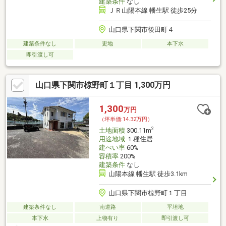
建築条件
なし
ＪＲ山陽本線 幡生駅 徒歩25分
山口県下関市後田町４
建築条件なし
更地
本下水
即引渡し可
山口県下関市椋野町１丁目 1,300万円
1,300
万円
（坪単価:14.32万円）
2
土地面積
300.11m
用途地域
１種住居
建ぺい率
60%
容積率
200%
建築条件
なし
山陽本線 幡生駅 徒歩3.1km
山口県下関市椋野町１丁目
建築条件なし
南道路
平坦地
本下水
上物有り
即引渡し可