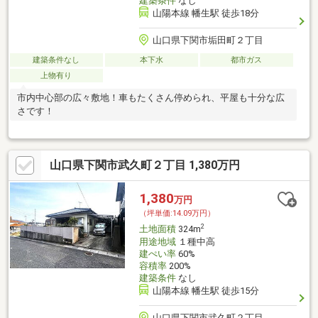
建築条件
なし
山陽本線 幡生駅 徒歩18分
山口県下関市垢田町２丁目
建築条件なし
本下水
都市ガス
上物有り
市内中心部の広々敷地！車もたくさん停められ、平屋も十分な広
さです！
山口県下関市武久町２丁目 1,380万円
1,380
万円
（坪単価:14.09万円）
2
土地面積
324m
用途地域
１種中高
建ぺい率
60%
容積率
200%
建築条件
なし
山陽本線 幡生駅 徒歩15分
山口県下関市武久町２丁目