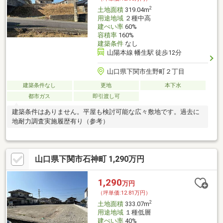
2
土地面積
319.04m
用途地域
２種中高
建ぺい率
60%
容積率
160%
建築条件
なし
山陽本線 幡生駅 徒歩12分
山口県下関市生野町２丁目
建築条件なし
更地
本下水
都市ガス
即引渡し可
建築条件はありません。平屋も検討可能な広々敷地です。過去に
地耐力調査実施履歴有り（参考）
山口県下関市石神町 1,290万円
1,290
万円
（坪単価:12.81万円）
2
土地面積
333.07m
用途地域
１種低層
建ぺい率
40%