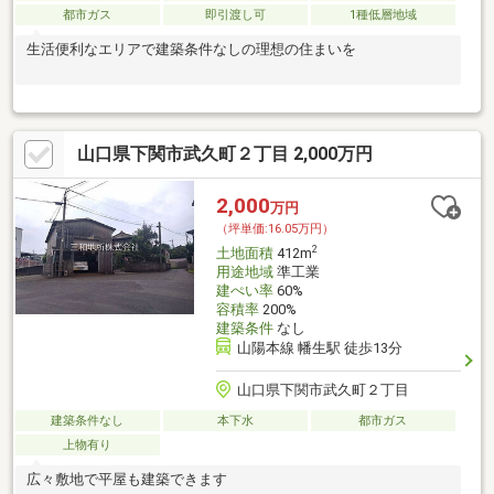
都市ガス
即引渡し可
1種低層地域
生活便利なエリアで建築条件なしの理想の住まいを
山口県下関市武久町２丁目 2,000万円
2,000
万円
（坪単価:16.05万円）
2
土地面積
412m
用途地域
準工業
建ぺい率
60%
容積率
200%
建築条件
なし
山陽本線 幡生駅 徒歩13分
山口県下関市武久町２丁目
建築条件なし
本下水
都市ガス
上物有り
広々敷地で平屋も建築できます