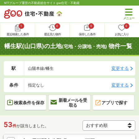
NTTグループ運営の不動産総合サイト goo住宅・不動産
1
0
0
0
最近検索した条件
最近見た物件
保存した条件
お気に入り
幡生駅(山口県)の土地
物件一覧
(宅地・分譲地・売地)
駅
変更する
山陽本線/幡生
条件
変更する
指定なし
新着メールを受
検索条件を保存
アプリで探す
取る
53
件
が該当しました。