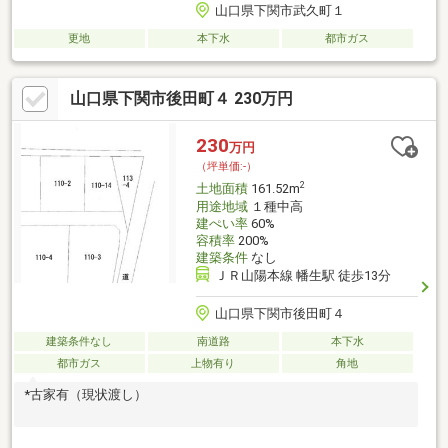
山口県下関市武久町１
更地
本下水
都市ガス
山口県下関市後田町４ 230万円
230
万円
（坪単価:-）
2
土地面積
161.52m
用途地域
１種中高
建ぺい率
60%
容積率
200%
建築条件
なし
ＪＲ山陽本線 幡生駅 徒歩13分
山口県下関市後田町４
建築条件なし
南道路
本下水
都市ガス
上物有り
角地
*古家有（現状渡し）