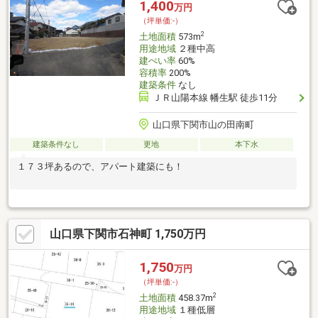
1,400
万円
（坪単価:-）
2
土地面積
573m
用途地域
２種中高
建ぺい率
60%
容積率
200%
建築条件
なし
ＪＲ山陽本線 幡生駅 徒歩11分
山口県下関市山の田南町
建築条件なし
更地
本下水
１７３坪あるので、アパート建築にも！
山口県下関市石神町 1,750万円
1,750
万円
（坪単価:-）
2
土地面積
458.37m
用途地域
１種低層