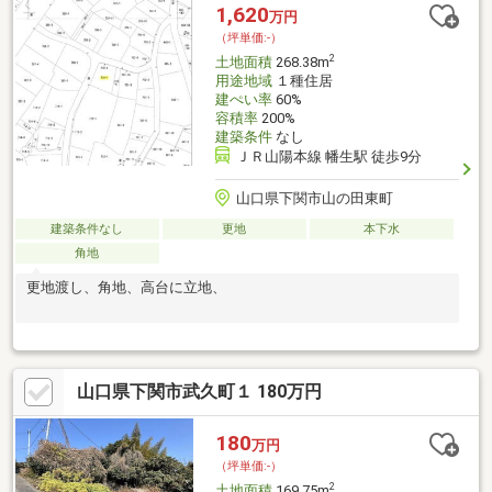
1,620
万円
（坪単価:-）
2
土地面積
268.38m
用途地域
１種住居
建ぺい率
60%
容積率
200%
建築条件
なし
ＪＲ山陽本線 幡生駅 徒歩9分
山口県下関市山の田東町
建築条件なし
更地
本下水
角地
更地渡し、角地、高台に立地、
山口県下関市武久町１ 180万円
180
万円
（坪単価:-）
2
土地面積
169.75m