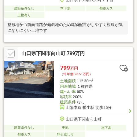
建築条件なし
本下水
都市ガス
上物有り
整形地かつ前面道路が傾斜地のため建物配置がしやすく視線が気
になりにくい土地です
山口県下関市向山町 799万円
799
万円
（坪単価:23.51万円）
2
土地面積
112.38m
用途地域
１種住居
建ぺい率
60%
容積率
200%
建築条件
なし
山陽本線 幡生駅 徒歩25分
山口県下関市向山町
建築条件なし
更地
本下水
都市ガス
即引渡し可