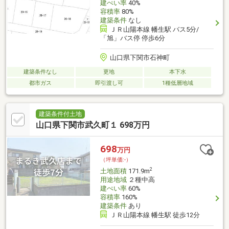
建ぺい率
40%
容積率
80%
建築条件
なし
ＪＲ山陽本線 幡生駅 バス5分/
「旭」バス停 停歩6分
山口県下関市石神町
建築条件なし
更地
本下水
都市ガス
即引渡し可
1種低層地域
建築条件付土地
山口県下関市武久町１ 698万円
698
万円
（坪単価:-）
2
土地面積
171.9m
用途地域
２種中高
建ぺい率
60%
容積率
160%
建築条件
あり
ＪＲ山陽本線 幡生駅 徒歩12分