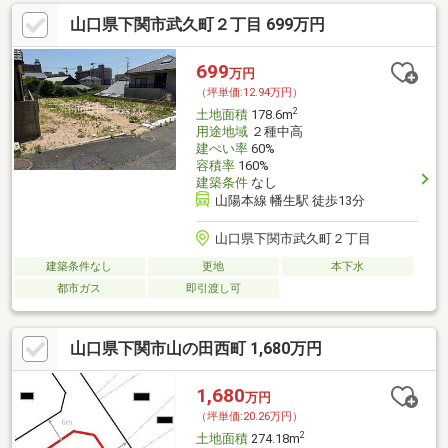
山口県下関市武久町２丁目 699万円
699
万円
（坪単価:12.94万円）
2
土地面積
178.6m
用途地域
２種中高
建ぺい率
60%
容積率
160%
建築条件
なし
山陽本線 幡生駅 徒歩13分
山口県下関市武久町２丁目
建築条件なし
更地
本下水
都市ガス
即引渡し可
山口県下関市山の田西町 1,680万円
1,680
万円
（坪単価:20.26万円）
2
土地面積
274.18m