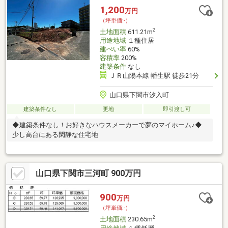
1,200
万円
（坪単価:-）
2
土地面積
611.21m
用途地域
１種住居
建ぺい率
60%
容積率
200%
建築条件
なし
ＪＲ山陽本線 幡生駅 徒歩21分
山口県下関市汐入町
建築条件なし
更地
即引渡し可
◆建築条件なし！お好きなハウスメーカーで夢のマイホーム♪◆
少し高台にある閑静な住宅地
山口県下関市三河町 900万円
900
万円
（坪単価:-）
2
土地面積
230.65m