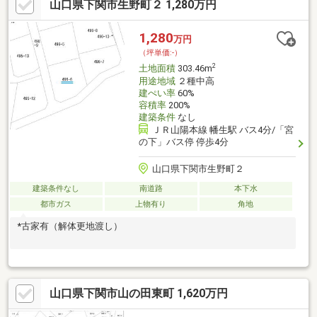
山口県下関市生野町２ 1,280万円
1,280
万円
（坪単価:-）
2
土地面積
303.46m
用途地域
２種中高
建ぺい率
60%
容積率
200%
建築条件
なし
ＪＲ山陽本線 幡生駅 バス4分/「宮
の下」バス停 停歩4分
山口県下関市生野町２
建築条件なし
南道路
本下水
都市ガス
上物有り
角地
*古家有（解体更地渡し）
山口県下関市山の田東町 1,620万円