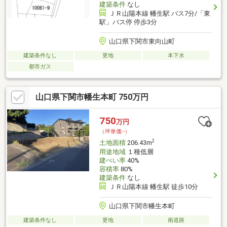
建築条件
なし
ＪＲ山陽本線 幡生駅 バス7分/「東
駅」バス停 停歩3分
山口県下関市東向山町
建築条件なし
更地
本下水
都市ガス
山口県下関市幡生本町 750万円
750
万円
（坪単価:-）
2
土地面積
206.43m
用途地域
１種低層
建ぺい率
40%
容積率
80%
建築条件
なし
ＪＲ山陽本線 幡生駅 徒歩10分
山口県下関市幡生本町
建築条件なし
更地
南道路