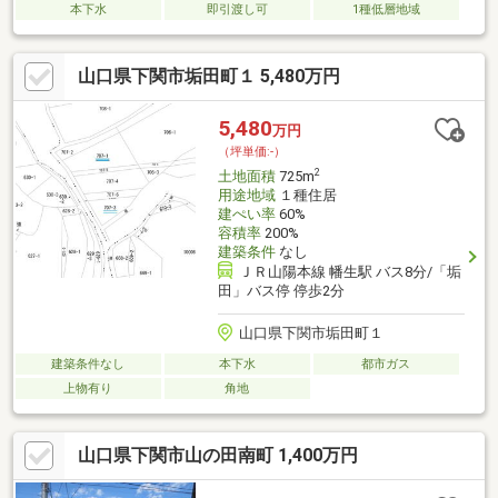
本下水
即引渡し可
1種低層地域
山口県下関市垢田町１ 5,480万円
5,480
万円
（坪単価:-）
2
土地面積
725m
用途地域
１種住居
建ぺい率
60%
容積率
200%
建築条件
なし
ＪＲ山陽本線 幡生駅 バス8分/「垢
田」バス停 停歩2分
山口県下関市垢田町１
建築条件なし
本下水
都市ガス
上物有り
角地
山口県下関市山の田南町 1,400万円