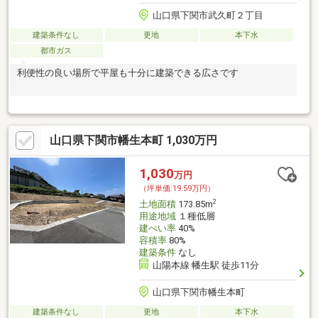
山口県下関市武久町２丁目
建築条件なし
更地
本下水
都市ガス
利便性の良い場所で平屋も十分に建築できる広さです
山口県下関市幡生本町 1,030万円
1,030
万円
（坪単価:19.59万円）
2
土地面積
173.85m
用途地域
１種低層
建ぺい率
40%
容積率
80%
建築条件
なし
山陽本線 幡生駅 徒歩11分
山口県下関市幡生本町
建築条件なし
更地
本下水