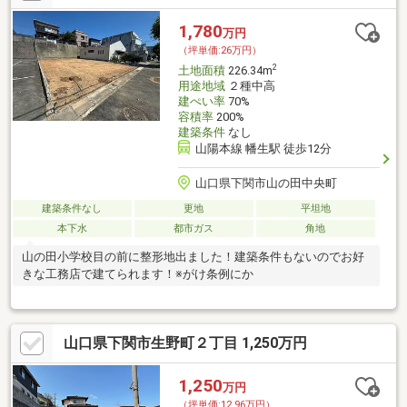
1,780
万円
（坪単価:26万円）
2
土地面積
226.34m
用途地域
２種中高
建ぺい率
70%
容積率
200%
建築条件
なし
山陽本線 幡生駅 徒歩12分
山口県下関市山の田中央町
建築条件なし
更地
平坦地
本下水
都市ガス
角地
山の田小学校目の前に整形地出ました！建築条件もないのでお好
きな工務店で建てられます！※がけ条例にか
山口県下関市生野町２丁目 1,250万円
1,250
万円
（坪単価:12.96万円）