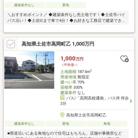
建築条件なし
更地
＼おすすめポイント／ ◆建築条件なし売土地です！◆土佐市バイ
パス沿い！◆土佐ICまで車で4分！◆お好きな工務店で建築できま
す！☆こちらの物件は本日ご案内可能です☆☆ご購入時の住宅ロ
ーン相談も無料で承ります♪物件が気になったらお好きなタイミン
グでお気軽にお問い合わせください！資料請求フォームからは24
高知県土佐市高岡町乙 1,000万円
時間受付中☆ おうちと皆様のご縁を結ぶことが私たちの使命で
す。 皆様にお会いできますことを、心よりお待ち申し上げてお
ります 土地購入をお考えの方に好条件の売地が多数あります。
1,000
万円
（坪単価:-）
2
土地面積
187.6m
用途地域
無指定
建ぺい率
70%
容積率
300%
建築条件
なし
バス/「高岡高校通南」バス停 停歩
2分
高知県土佐市高岡町乙
建築条件なし
更地
角地
■県道沿いにある角地なので住宅はもちろん、店舗や事務所など