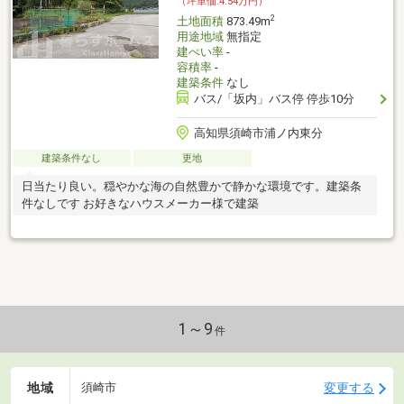
（坪単価:4.54万円）
2
土地面積
873.49m
用途地域
無指定
建ぺい率
-
容積率
-
建築条件
なし
バス/「坂内」バス停 停歩10分
高知県須崎市浦ノ内東分
建築条件なし
更地
日当たり良い。穏やかな海の自然豊かで静かな環境です。建築条
件なしです お好きなハウスメーカー様で建築
1～9
件
地域
変更する
須崎市