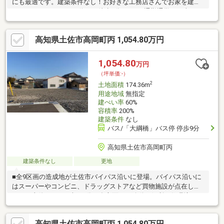
にも最適です。建築条件なし！お好きな工務店さんでお家を建て
ることができます!バス停まで徒歩2分♪日々の通勤通学やお車をお
持ちでない方にも多方面へのアクセス良好です。周辺にはスーパ
ー・コンビニ・ドラッグストアが徒歩圏内に点在しており、毎日
高知県土佐市高岡町丙 1,054.80万円
のお買い物に便利な住環境です。
1,054.80
万円
（坪単価:-）
2
土地面積
174.36m
用途地域
無指定
建ぺい率
60%
容積率
200%
建築条件
なし
バス/「大綱橋」バス停 停歩9分
高知県土佐市高岡町丙
建築条件なし
更地
■全9区画の造成地が土佐市バイパス沿いに登場。バイパス沿いに
はスーパーやコンビニ、ドラッグストアなど買物施設が点在して
おり、土佐ICまでも車で3分と多方面への移動に便利な住環境で
す。■建築条件なし！お好きな工務店さんでお家を建てることが
できます!■水道負担金336690円+水道引き込み代11万円別途必要
高知県土佐市高岡町丙 1,054.80万円