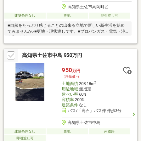
高知県土佐市高岡町乙
建築条件なし
更地
即引渡し可
■自然をたっぷり感じることの出来る立地で新しい新生活を始め
てみませんか♪■更地・現状渡しです。■プロパンガス・電気・浄
化増・側溝
高知県土佐市中島 950万円
950
万円
（坪単価:-）
2
土地面積
208.18m
用途地域
無指定
建ぺい率
60%
容積率
200%
建築条件
なし
バス/「高石」バス停 停歩3分
高知県土佐市中島
建築条件なし
更地
南道路
即引渡し可