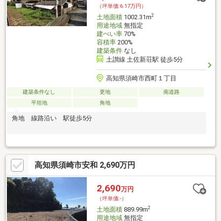
（坪単価:6.17万円）
2
土地面積
1002.31m
用途地域
無指定
建ぺい率
70%
容積率
200%
建築条件
なし
土讃線 土佐新荘駅 徒歩5分
高知県須崎市西町１丁目
建築条件なし
更地
南道路
平坦地
角地
角地 線路沿い 駅徒歩5分
高知県須崎市安和 2,690万円
2,690
万円
（坪単価:-）
2
土地面積
889.99m
用途地域
無指定