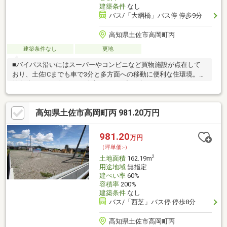
建築条件
なし
バス/「大綱橋」バス停 停歩9分
高知県土佐市高岡町丙
建築条件なし
更地
■バイパス沿いにはスーパーやコンビニなど買物施設が点在して
おり、土佐ICまでも車で3分と多方面への移動に便利な住環境。建
築条件なし！お好きな工務店さんでお家を建てることができます!
■水道負担金313189円+水道引き込み代11万円別途必要です。
高知県土佐市高岡町丙 981.20万円
981.20
万円
（坪単価:-）
2
土地面積
162.19m
用途地域
無指定
建ぺい率
60%
容積率
200%
建築条件
なし
バス/「西芝」バス停 停歩8分
高知県土佐市高岡町丙