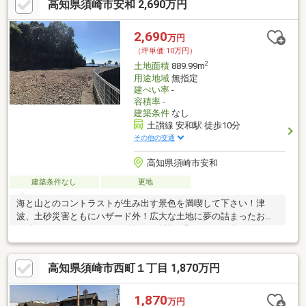
高知県須崎市安和 2,690万円
2,690
万円
（坪単価:10万円）
2
土地面積
889.99m
用途地域
無指定
建ぺい率
-
容積率
-
建築条件
なし
土讃線 安和駅 徒歩10分
その他の交通
高知県須崎市安和
建築条件なし
更地
海と山とのコントラストが生み出す景色を満喫して下さい！津
波、土砂災害ともにハザード外！広大な土地に夢の詰まったお家
を建ててみませんか♪きっと贅沢な時間を過ごせるはずです(^^)
高知県須崎市西町１丁目 1,870万円
1,870
万円