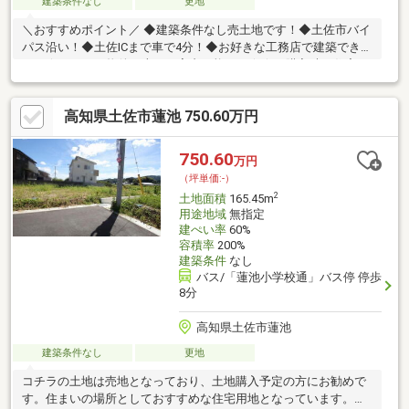
建築条件なし
更地
＼おすすめポイント／ ◆建築条件なし売土地です！◆土佐市バイ
パス沿い！◆土佐ICまで車で4分！◆お好きな工務店で建築できま
す！☆こちらの物件は本日ご案内可能です☆☆ご購入時の住宅ロ
ーン相談も無料で承ります♪物件が気になったらお好きなタイミン
グでお気軽にお問い合わせください！資料請求フォームからは24
高知県土佐市蓮池 750.60万円
時間受付中☆ おうちと皆様のご縁を結ぶことが私たちの使命で
す。 皆様にお会いできますことを、心よりお待ち申し上げてお
ります 土地購入をお考えの方に好条件の売地が多数あります。
750.60
万円
（坪単価:-）
2
土地面積
165.45m
用途地域
無指定
建ぺい率
60%
容積率
200%
建築条件
なし
バス/「蓮池小学校通」バス停 停歩
8分
高知県土佐市蓮池
建築条件なし
更地
コチラの土地は売地となっており、土地購入予定の方にお勧めで
す。住まいの場所としておすすめな住宅用地となっています。土