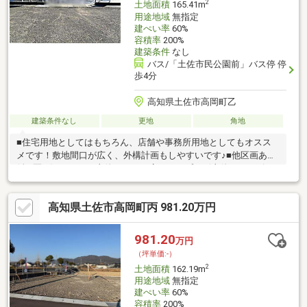
2
土地面積
165.41m
用途地域
無指定
建ぺい率
60%
容積率
200%
建築条件
なし
バス/「土佐市民公園前」バス停 停
歩4分
高知県土佐市高岡町乙
建築条件なし
更地
角地
■住宅用地としてはもちろん、店舗や事務所用地としてもオスス
メです！敷地間口が広く、外構計画もしやすいです♪■他区画あり
(全2区画)■ローソン土佐インター店やサンプラザ土佐ショッピン
グセンターまで徒歩3～4分の距離ですので、毎日のお買い物も
楽々の住環境です。■更地、現況でのお引渡しです。■建築条件な
高知県土佐市高岡町丙 981.20万円
し！お好きな工務店さんでお家を建てることができます。■建築
時に水道引き込み・水道新設分担金が必要です。詳しくはお問い
合わせください。
981.20
万円
（坪単価:-）
2
土地面積
162.19m
用途地域
無指定
建ぺい率
60%
容積率
200%