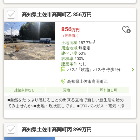
ーン相談も無料で承ります♪物件が気になったらお好きなタイミン
グでお気軽にお問い合わせください！資料請求フォームからは24
高知県土佐市高岡町乙 856万円
時間受付中☆ おうちと皆様のご縁を結ぶことが私たちの使命で
す。 皆様にお会いできますことを、心よりお待ち申し上げてお
ります 土地購入をお考えの方に好条件の売地が多数あります。
856
万円
（坪単価:-）
2
土地面積
187.77m
用途地域
無指定
建ぺい率
60%
容積率
200%
建築条件
なし
バス/「吹越」バス停 停歩2分
高知県土佐市高岡町乙
建築条件なし
更地
即引渡し可
■自然をたっぷり感じることの出来る立地で新しい新生活を始め
てみませんか♪■更地・現状渡しです。■プロパンガス・電気・浄
化増・側溝
高知県土佐市高岡町丙 899万円