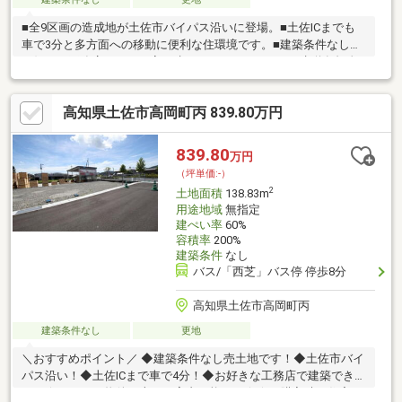
■全9区画の造成地が土佐市バイパス沿いに登場。■土佐ICまでも
車で3分と多方面への移動に便利な住環境です。■建築条件なし！
お好きな工務店さんでお家を建てることができます!■水道負担金
268081円+水道引き込み代11万円別途必要です。
高知県土佐市高岡町丙 839.80万円
839.80
万円
（坪単価:-）
2
土地面積
138.83m
用途地域
無指定
建ぺい率
60%
容積率
200%
建築条件
なし
バス/「西芝」バス停 停歩8分
高知県土佐市高岡町丙
建築条件なし
更地
＼おすすめポイント／ ◆建築条件なし売土地です！◆土佐市バイ
パス沿い！◆土佐ICまで車で4分！◆お好きな工務店で建築できま
す！☆こちらの物件は本日ご案内可能です☆☆ご購入時の住宅ロ