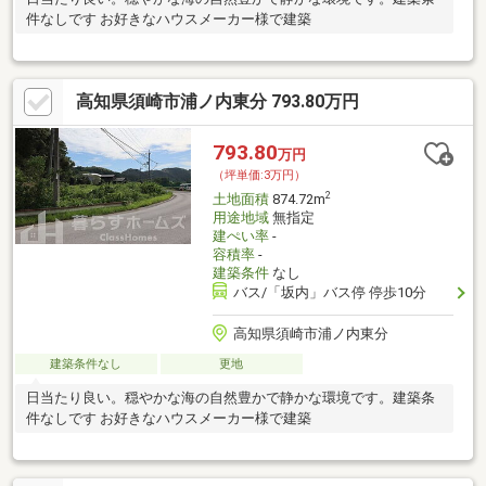
件なしです お好きなハウスメーカー様で建築
高知県須崎市浦ノ内東分 793.80万円
793.80
万円
（坪単価:3万円）
2
土地面積
874.72m
用途地域
無指定
建ぺい率
-
容積率
-
建築条件
なし
バス/「坂内」バス停 停歩10分
高知県須崎市浦ノ内東分
建築条件なし
更地
日当たり良い。穏やかな海の自然豊かで静かな環境です。建築条
件なしです お好きなハウスメーカー様で建築