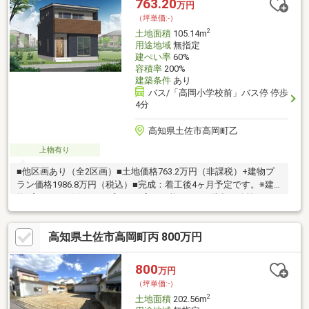
763.20
万円
（坪単価:-）
2
土地面積
105.14m
用途地域
無指定
建ぺい率
60%
容積率
200%
建築条件
あり
バス/「高岡小学校前」バス停 停歩
4分
高知県土佐市高岡町乙
上物有り
■他区画あり（全2区画）■土地価格763.2万円（非課税）+建物プ
ラン価格1986.8万円（税込）■完成：着工後4ヶ月予定です。※建
物プランは一例です。プランは変更可能です。■階段が吹抜けに
なっており開放感があります。■リビングにも収納やWICがある
為、生活感を抑えた空間を保てます♪■高岡第一小学校まで約450
高知県土佐市高岡町丙 800万円
ｍ、高岡中学校 まで約550ｍ♪お子様も通学しやすい距離です。■
サンシャインオリビオ店やローソン土佐インター店まで歩6分♪毎
日のお買い物も便利です。■土佐市複合文化施設つなーでまで歩4
800
万円
分！図書館も併設されており、子どもが気軽に本を読める環境で
（坪単価:-）
す♪
2
土地面積
202.56m