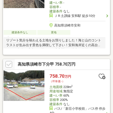
建ぺい率
-
容積率
-
建築条件
なし
ＪＲ土讃線 安和駅 徒歩10分
高知県須崎市安和
建築条件なし
更地
リゾート気分を味わえる土地をお預りしました！海と山のコント
ラストが生み出す景色を満喫して下さい！安和海岸近くの高台に
ある260坪超の広大な更地ですJR安和駅まで徒歩10分(約750m)、
国道56号線まで車1分(約350m)、民家も点在していてポツンと一
軒家というほどではありません安和小学校が徒歩6分(約450m)に
高知県須崎市下分甲 758.70万円
あり、低学年のお子様でも安心な通学路です安和海水浴場は投げ
釣りスポットとしても有名ですこれだけ近いと毎日釣りに出かけ
られますね♪地震が心配な方でも安心の高台！津波、土砂ともにハ
758.70
万円
ザード外です！広大な土地に夢の詰まったお家を建ててみません
（坪単価:-）
か♪きっと贅沢な時間を過ごせるはずです
2
土地面積
228m
用途地域
無指定
建ぺい率
60%
容積率
200%
建築条件
なし
バス/「新荘小学校前」バス停 停歩
4分