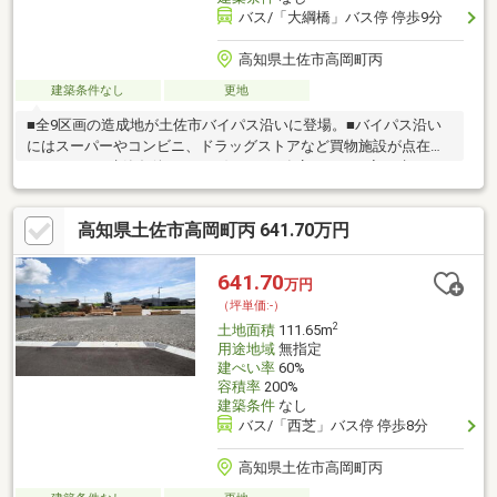
バス/「大綱橋」バス停 停歩9分
高知県土佐市高岡町丙
建築条件なし
更地
■全9区画の造成地が土佐市バイパス沿いに登場。■バイパス沿い
にはスーパーやコンビニ、ドラッグストアなど買物施設が点在し
ています。■建築条件なし！お好きな工務店さんでお家を建てる
ことができます!■水道負担金215597円+水道引き込み代11万円別
途必要です。
高知県土佐市高岡町丙 641.70万円
641.70
万円
（坪単価:-）
2
土地面積
111.65m
用途地域
無指定
建ぺい率
60%
容積率
200%
建築条件
なし
バス/「西芝」バス停 停歩8分
高知県土佐市高岡町丙