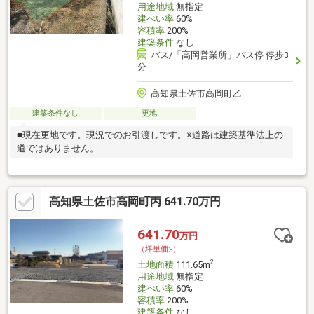
用途地域
無指定
建ぺい率
60%
容積率
200%
建築条件
なし
バス/「高岡営業所」バス停 停歩3
分
高知県土佐市高岡町乙
建築条件なし
更地
■現在更地です。現況でのお引渡しです。※道路は建築基準法上の
道ではありません。
高知県土佐市高岡町丙 641.70万円
641.70
万円
（坪単価:-）
2
土地面積
111.65m
用途地域
無指定
建ぺい率
60%
容積率
200%
建築条件
なし