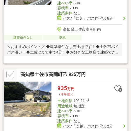
建ぺい率
60%
容積率
200%
建築条件
なし
バス/「西芝」バス停 停歩8分
高知県土佐市高岡町丙
建築条件なし
更地
＼おすすめポイント／ ◆建築条件なし売土地です！◆土佐市バイ
パス沿い！◆土佐ICまで車で4分！◆お好きな工務店で建築できま
す！☆こちらの物件は本日ご案内可能です☆☆ご購入時の住宅ロ
ーン相談も無料で承ります♪物件が気になったらお好きなタイミン
グでお気軽にお問い合わせください！資料請求フォームからは24
高知県土佐市高岡町乙 935万円
時間受付中☆ おうちと皆様のご縁を結ぶことが私たちの使命で
す。 皆様にお会いできますことを、心よりお待ち申し上げてお
ります 土地購入をお考えの方に好条件の売地が多数あります。
935
万円
（坪単価:-）
2
土地面積
193.21m
用途地域
無指定
建ぺい率
60%
容積率
200%
建築条件
なし
バス/「吹越」バス停 停歩2分