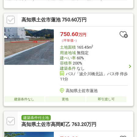
地50坪以上の広々した敷地は様々な用途の要望にお応えします。
高知県土佐市蓮池 750.60万円
750.60
万円
（坪単価:-）
2
土地面積
165.45m
用途地域
無指定
建ぺい率
60%
容積率
200%
建築条件
なし
バス/「波介川橋北詰」バス停 停歩
11分
高知県土佐市蓮池
建築条件なし
更地
即引渡し可
建築条件付土地
高知県土佐市高岡町乙 763.20万円