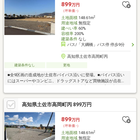
899
万円
（坪単価:-）
2
土地面積
148.61m
用途地域
無指定
建ぺい率
60%
容積率
200%
建築条件
なし
バス/「大綱橋」バス停 停歩9分
高知県土佐市高岡町丙
建築条件なし
更地
■全9区画の造成地が土佐市バイパス沿いに登場。■バイパス沿い
にはスーパーやコンビニ、ドラッグストアなど買物施設が点在し
ています。■建築条件なし！お好きな工務店さんでお家を建てる
ことができます!■水道負担金286966円+水道引き込み代11万円別
途必要です。
高知県土佐市高岡町丙 899万円
899
万円
（坪単価:-）
2
土地面積
148.61m
用途地域
無指定