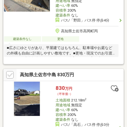
用途地域
無指定
建ぺい率
60%
容積率
200%
建築条件
なし
バス/「野田」バス停 停歩4分
高知県土佐市高岡町丙
建築条件なし
更地
■広さにゆとりがあり、平屋建てはもちろん、駐車場やお庭など
の外構も自由に計画しやすい敷地です。■更地・現況でのお引渡
しです。■建築条件なし！お好きな工務店さんでお家を建てるこ
とができます。■小学校まで徒歩10分ですので、毎日の通学も負
担が少ないですね♪■ファミリーマート高岡北店まで徒歩4分！周
高知県土佐市中島 830万円
辺1ｋｍ圏内にはドラッグストアやスーパーが点在しており、お買
い物に便利な住環境です。■国道56号線が近く、市内へのアクセ
スも良好です。■敷地正面の水路に橋を架ける必要があります。
830
万円
（坪単価:-）
2
土地面積
212.18m
用途地域
無指定
建ぺい率
60%
容積率
200%
建築条件
なし
バス/「高石」バス停 停歩3分