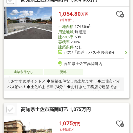
です。
1,054.80
万円
（坪単価:-）
2
土地面積
174.36m
用途地域
無指定
建ぺい率
60%
容積率
200%
建築条件
なし
バス/「西芝」バス停 停歩8分
高知県土佐市高岡町丙
建築条件なし
更地
＼おすすめポイント／ ◆建築条件なし売土地です！◆土佐市バイ
パス沿い！◆土佐ICまで車で4分！◆お好きな工務店で建築できま
す！☆こちらの物件は本日ご案内可能です☆☆ご購入時の住宅ロ
ーン相談も無料で承ります♪物件が気になったらお好きなタイミン
グでお気軽にお問い合わせください！資料請求フォームからは24
高知県土佐市高岡町乙 1,075万円
時間受付中☆ おうちと皆様のご縁を結ぶことが私たちの使命で
す。 皆様にお会いできますことを、心よりお待ち申し上げてお
ります 土地購入をお考えの方に好条件の売地が多数あります。
1,075
万円
（坪単価:-）