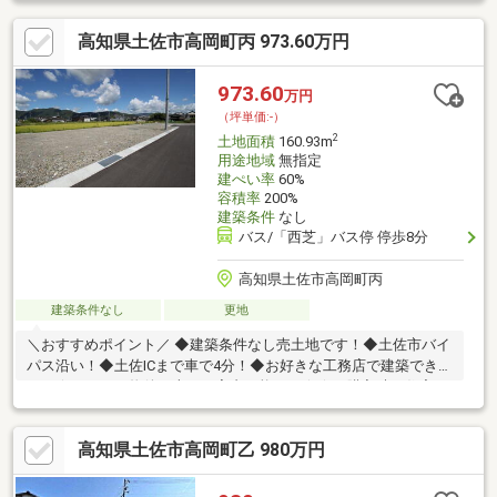
11万円別途必要です。
高知県土佐市高岡町丙 973.60万円
973.60
万円
（坪単価:-）
2
土地面積
160.93m
用途地域
無指定
建ぺい率
60%
容積率
200%
建築条件
なし
バス/「西芝」バス停 停歩8分
高知県土佐市高岡町丙
建築条件なし
更地
＼おすすめポイント／ ◆建築条件なし売土地です！◆土佐市バイ
パス沿い！◆土佐ICまで車で4分！◆お好きな工務店で建築できま
す！☆こちらの物件は本日ご案内可能です☆☆ご購入時の住宅ロ
ーン相談も無料で承ります♪物件が気になったらお好きなタイミン
グでお気軽にお問い合わせください！資料請求フォームからは24
高知県土佐市高岡町乙 980万円
時間受付中☆ おうちと皆様のご縁を結ぶことが私たちの使命で
す。 皆様にお会いできますことを、心よりお待ち申し上げてお
ります 土地購入をお考えの方に好条件の売地が多数あります。