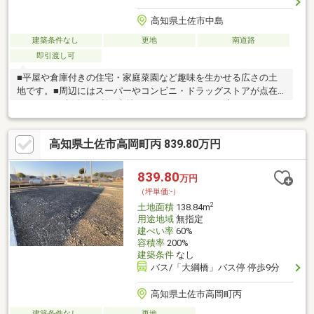
高知県土佐市中島
建築条件なし
更地
南道路
即引渡し可
■平屋や倉庫付きの住宅・家庭菜園など趣味を生かせる広さの土
地です。■周辺にはスーパーやコンビニ・ドラッグストアが点在
しており、生活に便利な立地です。■セットバック済みです。(セ
ットバック部分は土佐市に寄付済み)
高知県土佐市高岡町丙 839.80万円
839.80
万円
（坪単価:-）
2
土地面積
138.84m
用途地域
無指定
建ぺい率
60%
容積率
200%
建築条件
なし
バス/「大綱橋」バス停 停歩9分
高知県土佐市高岡町丙
建築条件なし
更地