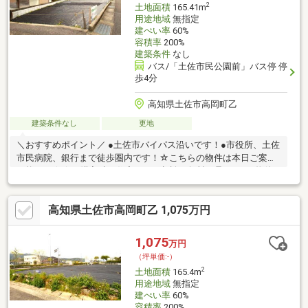
2
土地面積
165.41m
用途地域
無指定
建ぺい率
60%
容積率
200%
建築条件
なし
バス/「土佐市民公園前」バス停 停
歩4分
高知県土佐市高岡町乙
建築条件なし
更地
＼おすすめポイント／ ●土佐市バイパス沿いです！●市役所、土佐
市民病院、銀行まで徒歩圏内です！☆こちらの物件は本日ご案内
可能です☆☆ご購入時の住宅ローン相談も無料で承ります♪物件
が気になったらお好きなタイミングでお気軽にお問い合わせくだ
さい！資料請求フォームからは24時間受付中☆ おうちと皆様のご
高知県土佐市高岡町乙 1,075万円
縁を結ぶことが私たちの使命です。 皆様にお会いできますこと
を、心よりお待ち申し上げております
1,075
万円
（坪単価:-）
2
土地面積
165.4m
用途地域
無指定
建ぺい率
60%
容積率
200%