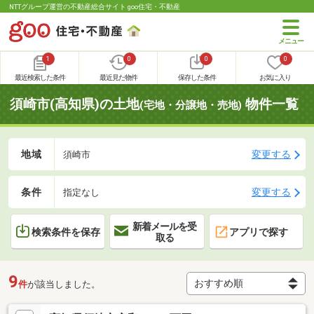
NTTグループ運営の不動産総合サイト goo住宅・不動産
1
0
0
0
最近検索した条件
最近見た物件
保存した条件
お気に入り
須崎市(高知県)の土地
物件一覧
(宅地・分譲地・売地)
地域
変更する
須崎市
条件
変更する
指定なし
新着メールを受
検索条件を保存
アプリで探す
取る
9
件
が該当しました。