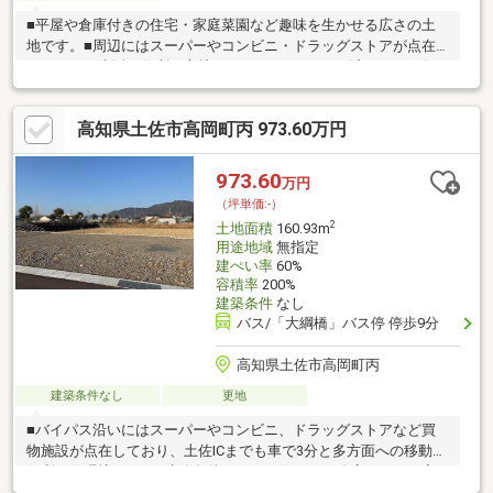
■平屋や倉庫付きの住宅・家庭菜園など趣味を生かせる広さの土
地です。■周辺にはスーパーやコンビニ・ドラッグストアが点在
しており、生活に便利な立地です。■セットバック済みです。(セ
ットバック部分は土佐市に寄付済み)
高知県土佐市高岡町丙 973.60万円
973.60
万円
（坪単価:-）
2
土地面積
160.93m
用途地域
無指定
建ぺい率
60%
容積率
200%
建築条件
なし
バス/「大綱橋」バス停 停歩9分
高知県土佐市高岡町丙
建築条件なし
更地
■バイパス沿いにはスーパーやコンビニ、ドラッグストアなど買
物施設が点在しており、土佐ICまでも車で3分と多方面への移動に
便利な住環境です。■建築条件なし！お好きな工務店さんでお家
を建てることができます!■水道負担金310756円+水道引き込み代