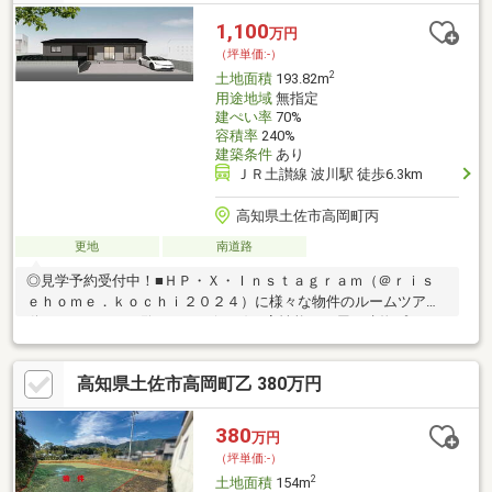
1,100
万円
（坪単価:-）
2
土地面積
193.82m
用途地域
無指定
建ぺい率
70%
容積率
240%
建築条件
あり
ＪＲ土讃線 波川駅 徒歩6.3km
高知県土佐市高岡町丙
更地
南道路
◎見学予約受付中！■ＨＰ・Ｘ・Ｉｎｓｔａｇｒａｍ（＠ｒｉｓ
ｅｈｏｍｅ．ｋｏｃｈｉ２０２４）に様々な物件のルームツアー
動画あり！ぜひご覧ください(*^-^*)・高性能な平屋の建物プラン
あり！耐震等級3×ZEH水準の安心・省エネ設計！・敷地面積58.6
坪！並列駐車や、お庭のスペースまでしっかり確保できる広さで
高知県土佐市高岡町乙 380万円
す♪・南向き接道で陽当り良好・高岡第一小学校徒歩5分、サンシ
ャイン徒歩9分、市役所徒歩8分と、生活施設が徒歩10分圏内に揃
う好立地が魅力♪【周辺環境】・土佐市立高岡第一小学校 徒歩5
380
万円
分（327ｍ）・土佐市立高岡中学校 徒歩9分（659ｍ）
（坪単価:-）
2
土地面積
154m