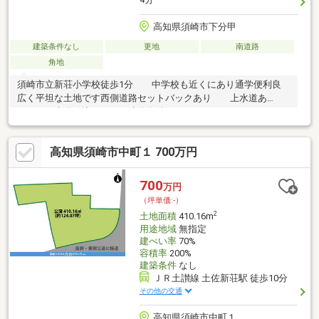
高知県須崎市下分甲
建築条件なし
更地
南道路
角地
須崎市立新荘小学校徒歩1分 中学校も近くにあり通学便利良
広く平坦な土地です西側道路セットバックあり 上水道あ
り 下水道引込なし 建築条件なし
高知県須崎市中町１ 700万円
700
万円
（坪単価:-）
2
土地面積
410.16m
用途地域
無指定
建ぺい率
70%
容積率
200%
建築条件
なし
ＪＲ土讃線 土佐新荘駅 徒歩10分
その他の交通
高知県須崎市中町１