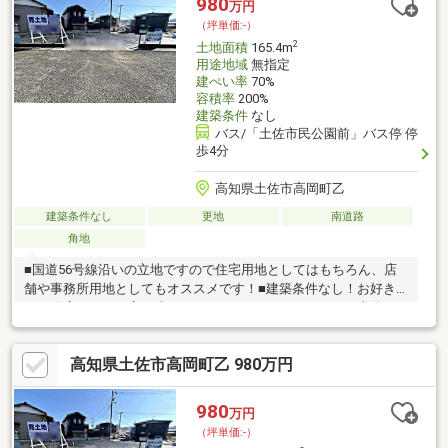
980
万円
（坪単価:-）
2
土地面積
165.4m
用途地域
無指定
建ぺい率
70%
容積率
200%
建築条件
なし
バス/「土佐市民公園前」バス停 停
歩4分
高知県土佐市高岡町乙
建築条件なし
更地
南道路
角地
■国道56号線沿いの立地ですので住宅用地としてはもちろん、店
舗や事務所用地としてもオススメです！■建築条件なし！お好き
な工務店さんでお家を建てることができます。■ローソン土佐イ
ンター店やサンプラザ土佐ショッピングセンターまで徒歩3～4分
の距離ですので、毎日のお買い物も楽々の住環境です。■更地、
高知県土佐市高岡町乙 980万円
現況でのお引渡しです。■建築時に水道引き込み・水道新設分担
金が必要です。詳しくはお問い合わせください。
980
万円
（坪単価:-）