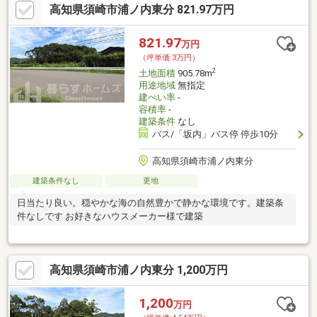
高知県須崎市浦ノ内東分 821.97万円
821.97
万円
（坪単価:3万円）
2
土地面積
905.78m
用途地域
無指定
建ぺい率
-
容積率
-
建築条件
なし
バス/「坂内」バス停 停歩10分
高知県須崎市浦ノ内東分
建築条件なし
更地
日当たり良い。穏やかな海の自然豊かで静かな環境です。建築条
件なしです お好きなハウスメーカー様で建築
高知県須崎市浦ノ内東分 1,200万円
1,200
万円