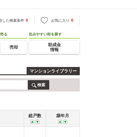
0
0
存した検索条件
お気に入り
売る
住みやすい街を探す
助成金
売却
情報
マンションライブラリー
検索
総戸数
築年月