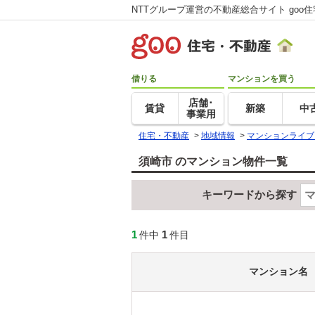
NTTグループ運営の不動産総合サイト goo
借りる
マンションを買う
店舗･
賃貸
新築
中
事業用
住宅・不動産
>
地域情報
>
マンションライブ
須崎市 のマンション物件一覧
キーワードから探す
1
1
件中
件目
マンション名