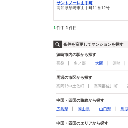
サントノーレ山手町
高知県須崎市山手町11番12号
1
1
件中
件目
条件を変更してマンションを探す
須崎市内の駅から探す
吾桑
多ノ郷
大間
須崎
周辺の市区から探す
高岡郡中土佐町
高岡郡佐川町
中国・四国の路線から探す
広島県
岡山県
山口県
鳥
中国・四国のエリアから探す