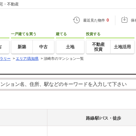
住宅・不動産
0
最近見た物件
保
一戸建てを買う
建てる
投資する
不動産
古
新築
中古
土地
土地活用
投資
ラリー
>
エリア/高知県
>
須崎市のマンション一覧
路線⁄駅⁄バス・徒歩