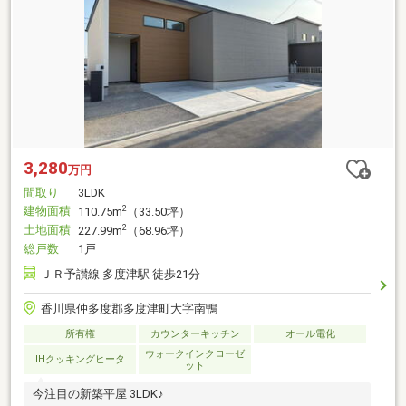
3,280
万円
間取り
3LDK
建物面積
2
110.75m
（33.50坪）
土地面積
2
227.99m
（68.96坪）
総戸数
1戸
ＪＲ予讃線 多度津駅 徒歩21分
香川県仲多度郡多度津町大字南鴨
所有権
カウンターキッチン
オール電化
ウォークインクローゼ
IHクッキングヒータ
ット
今注目の新築平屋 3LDK♪