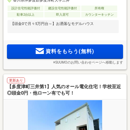
香川県仲多度郡多度津町大字三井
設計住宅性能評価付
建設住宅性能評価付
所有権
駐車2台以上
即入居可
カウンターキッチン
【頭金0で月々5万円台～】お洒落なモデルハウス
資料をもらう(無料)
※SUUMOのお問い合わせページへ移動します
更新あり
【多度津町三井第1】人気のオール電化住宅！学校至近
◎頭金0円・他ローン有でも可！