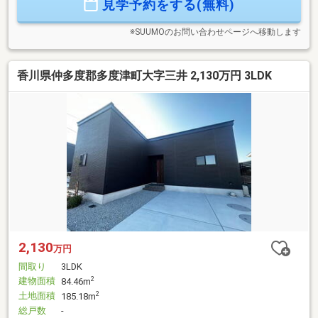
見学予約をする(無料)
入も可能です。数ある融資機関からお客様に最適な融資先の
ご提案させて頂きます！
※SUUMOのお問い合わせページへ移動します
香川県仲多度郡多度津町大字三井 2,130万円 3LDK
2,130
万円
間取り
3LDK
建物面積
2
84.46m
土地面積
2
185.18m
総戸数
-