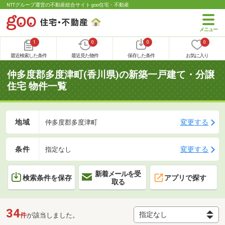
NTTグループ運営の不動産総合サイト goo住宅・不動産
1
0
0
0
最近検索した条件
最近見た物件
保存した条件
お気に入り
仲多度郡多度津町(香川県)の新築一戸建て・分譲
住宅 物件一覧
地域
変更する
仲多度郡多度津町
条件
変更する
指定なし
新着メールを受
検索条件を保存
アプリで探す
取る
34
件
が該当しました。