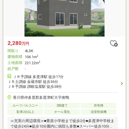
2,280
万円
間取り
4LDK
建物面積
2
106.1m
土地面積
2
221.22m
総戸数
-
ＪＲ予讃線 多度津駅 徒歩17分
ＪＲ土讃線 金蔵寺駅 徒歩36分
ＪＲ予讃線 讃岐塩屋駅 徒歩38分
香川県仲多度郡多度津町大字南鴨
ルーフバルコニー
2階建て
所有権
駐車2台以上
オール電化
浴室乾燥機
≪充実の周辺環境≫■豊原小学校まで徒歩2分■多度津中学校ま
で徒歩24分■徒歩10分圏内に病院も多数■スーパー徒歩10分圏