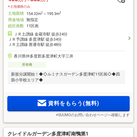
※土地価格のみ
土地面積
2
2
154.32m
～195.3m
用途地域
無指定
総区画数
11区画
ＪＲ土讃線 金蔵寺駅 徒歩24分
ＪＲ予讃線 多度津駅 徒歩34分
ＪＲ土讃線 善通寺駅 徒歩48分
香川県仲多度郡多度津町大字三井
所有権
新規分譲開始！◆◇ルミナスガーデン多度津町11区画◇◆四
箇小学校エリア◆
資料をもらう(無料)
※SUUMOのお問い合わせページへ移動します
クレイドルガーデン多度津町南鴨第1