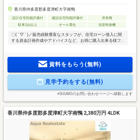
香川県仲多度郡多度津町大字南鴨
設計住宅性能評価付
建設住宅性能評価付
所有権
駐車2台以上
オール電化
浴室乾燥機
〇( ´ ▽ ` )／販売経験豊富なスタッフが、住宅ローン借入に関
する資金計画作成やアドバイスなど、お得に購入出来る様フ
ルサポート致します！◇ 住宅性能 ◇住宅性能表示適合住
宅→第三者機関による『安心のお約束』下記５分野６項目最
高ランク等級の高品質住宅♪（耐震２項目・劣化対策・維持管
資料をもらう(無料)
理・耐風・ホルムアルデヒド対策）◇ ご案内 ◇物件資
料、保証書類、自治会やハザードマップ等各種資料を基に丁
寧にご説明致します。◇ 住宅ローン ◇頭金０円からご購
見学予約をする(無料)
入も可能です。数ある融資機関からお客様に最適な融資先の
ご提案させて頂きます！
※SUUMOのお問い合わせページへ移動します
香川県仲多度郡多度津町大字南鴨 2,380万円 4LDK