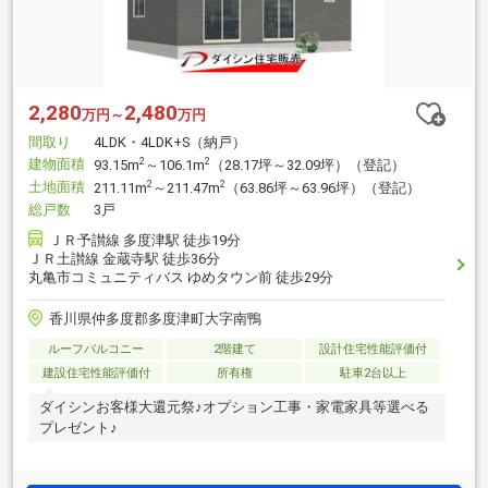
2,280
2,480
万円～
万円
間取り
4LDK・4LDK+S（納戸）
建物面積
2
2
93.15m
～106.1m
（28.17坪～32.09坪）（登記）
土地面積
2
2
211.11m
～211.47m
（63.86坪～63.96坪）（登記）
総戸数
3戸
ＪＲ予讃線 多度津駅 徒歩19分
ＪＲ土讃線 金蔵寺駅 徒歩36分
丸亀市コミュニティバス ゆめタウン前 徒歩29分
香川県仲多度郡多度津町大字南鴨
ルーフバルコニー
2階建て
設計住宅性能評価付
建設住宅性能評価付
所有権
駐車2台以上
ダイシンお客様大還元祭♪オプション工事・家電家具等選べる
プレゼント♪