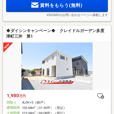
資料をもらう(無料)
※SUUMOのお問い合わせページへ移動します
◆ダイシンキャンペーン◆ クレイドルガーデン多度
津町三井 第1
1,980
万円
間取り
4LDK+S（納戸）
建物面積
2
103.68m
（31.36坪）（登記）
土地面積
2
225.08m
（68.08坪）（登記）