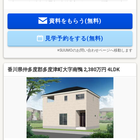
内■コンビニ徒歩5分圏内≪収納豊富な住みやすい間取り≫■収
納豊富な4LDK■車4台駐車可■LDK16.2帖+和室4.5帖■全室収納
付■雨でも安心のインナーバルコニー≪安心の住宅性能≫■高
資料をもらう(無料)
断熱×耐震等級3×低価格の新築住宅!■住宅性能表示制度7項目
で最高等級取得!■地盤保証＋建物保証有■定期点検付でアフタ
ーサービス充実♪本日ご案内可能です♪
見学予約をする(無料)
※SUUMOのお問い合わせページへ移動します
香川県仲多度郡多度津町大字南鴨 2,380万円 4LDK