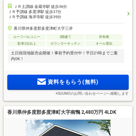
ＪＲ土讃線 金蔵寺駅 徒歩36分
ＪＲ予讃線 多度津駅 徒歩37分
ＪＲ予讃線 海岸寺駅 徒歩39分
香川県仲多度郡多度津町大字三井
ルーフバルコニー
2階建て
所有権
駐車2台以上
カウンターキッチン
オール電化
土日祝現地販売会開催！事前予約受付中！平日21時までご案
内OK！
資料をもらう(無料)
※SUUMOのお問い合わせページへ移動します
香川県仲多度郡多度津町大字南鴨 2,480万円 4LDK