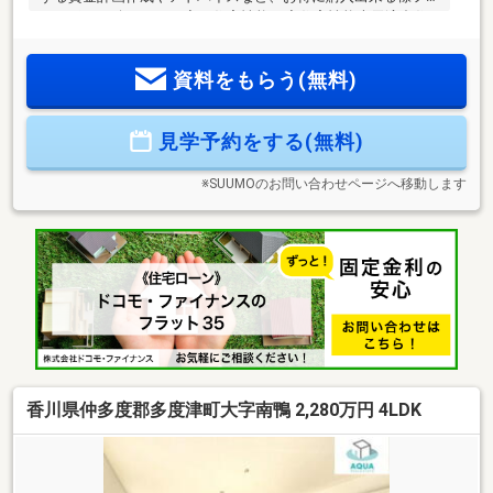
ルサポート致します！◇ 住宅性能 ◇住宅性能表示適合住
宅→第三者機関による『安心のお約束』下記５分野６項目最
高ランク等級の高品質住宅♪（耐震２項目・劣化対策・維持管
資料をもらう(無料)
理・耐風・ホルムアルデヒド対策）◇ ご案内 ◇物件資
料、保証書類、自治会やハザードマップ等各種資料を基に丁
寧にご説明致します。◇ 住宅ローン ◇頭金０円からご購
見学予約をする(無料)
入も可能です。数ある融資機関からお客様に最適な融資先の
ご提案させて頂きます！
※SUUMOのお問い合わせページへ移動します
香川県仲多度郡多度津町大字南鴨 2,280万円 4LDK