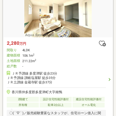
2,280
万円
間取り
4LDK
建物面積
2
106.1m
土地面積
2
211.22m
総戸数
-
ＪＲ予讃線 多度津駅 徒歩23分
ＪＲ予讃線 讃岐塩屋駅 徒歩35分
ＪＲ土讃線 金蔵寺駅 徒歩37分
香川県仲多度郡多度津町大字南鴨
2階建て
設計住宅性能評価付
建設住宅性能評価付
所有権
駐車2台以上
オール電化
〇( ´ ▽ ` )／販売経験豊富なスタッフが、住宅ローン借入に関