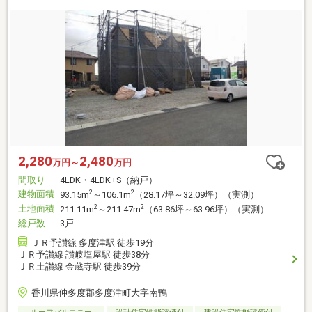
2,280
2,480
万円～
万円
間取り
4LDK・4LDK+S（納戸）
建物面積
2
2
93.15m
～106.1m
（28.17坪～32.09坪）（実測）
土地面積
2
2
211.11m
～211.47m
（63.86坪～63.96坪）（実測）
総戸数
3戸
ＪＲ予讃線 多度津駅 徒歩19分
ＪＲ予讃線 讃岐塩屋駅 徒歩38分
ＪＲ土讃線 金蔵寺駅 徒歩39分
香川県仲多度郡多度津町大字南鴨