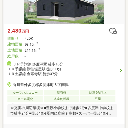
2,480
万円
間取り
4LDK
建物面積
2
93.15m
土地面積
2
211.11m
総戸数
-
ＪＲ予讃線 多度津駅 徒歩16分
ＪＲ予讃線 讃岐塩屋駅 徒歩38分
ＪＲ土讃線 金蔵寺駅 徒歩37分
香川県仲多度郡多度津町大字南鴨
ルーフバルコニー
所有権
駐車2台以上
オール電化
浴室乾燥機
平屋
≪充実の周辺環境≫■豊原小学校まで徒歩2分■多度津中学校ま
で徒歩24分■徒歩10分圏内に病院も多数■スーパー徒歩10分圏
内■コンビニ徒歩5分圏内≪収納豊富な住みやすい間取り≫■収
納豊富な4LDK■車4台駐車可■LDK18.5帖+和室6帖■全室収納付