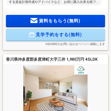
する資金計画作成やアドバイスなど、お得に購入出来る様フ
ルサポート致します！◇ 住宅性能 ◇住宅性能表示適合住
宅→第三者機関による『安心のお約束』下記５分野６項目最
高ランク等級の高品質住宅♪（耐震２項目・劣化対策・維持管
資料をもらう(無料)
理・耐風・ホルムアルデヒド対策）◇ ご案内 ◇物件資
料、保証書類、自治会やハザードマップ等各種資料を基に丁
寧にご説明致します。◇ 住宅ローン ◇頭金０円からご購
見学予約をする(無料)
入も可能です。数ある融資機関からお客様に最適な融資先の
ご提案させて頂きます！
※SUUMOのお問い合わせページへ移動します
香川県仲多度郡多度津町大字三井 1,980万円 4SLDK