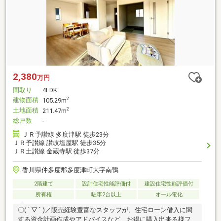
2,380
万円
間取り
4LDK
建物面積
2
105.29m
土地面積
2
211.47m
総戸数
-
ＪＲ予讃線 多度津駅 徒歩23分
ＪＲ予讃線 讃岐塩屋駅 徒歩35分
ＪＲ土讃線 金蔵寺駅 徒歩37分
香川県仲多度郡多度津町大字南鴨
2階建て
設計住宅性能評価付
建設住宅性能評価付
所有権
駐車2台以上
オール電化
〇( ´ ▽ ` )／販売経験豊富なスタッフが、住宅ローン借入に関
する資金計画作成やアドバイスなど、お得に購入出来る様フ