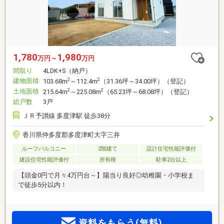
1,780
1,980
万円～
万円
間取り
4LDK+S（納戸）
建物面積
2
2
103.68m
～112.4m
（31.36坪～34.00坪）（登記）
土地面積
2
2
215.64m
～225.08m
（65.23坪～68.08坪）（登記）
総戸数
3戸
ＪＲ予讃線 多度津駅 徒歩38分
香川県仲多度郡多度津町大字三井
ルーフバルコニー
2階建て
設計住宅性能評価付
建設住宅性能評価付
所有権
駐車2台以上
【頭金0円で月々4万円台～】陽当り良好◎幼稚園・小学校ま
で徒歩5分以内！
資料をもらう(無料)