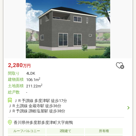
2,280
万円
間取り
4LDK
建物面積
2
106.1m
土地面積
2
211.22m
総戸数
-
ＪＲ予讃線 多度津駅 徒歩17分
ＪＲ土讃線 金蔵寺駅 徒歩36分
ＪＲ予讃線 讃岐塩屋駅 徒歩38分
香川県仲多度郡多度津町大字南鴨
ルーフバルコニー
2階建て
所有権