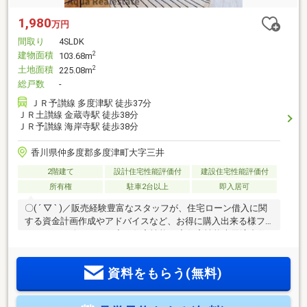
1,980
万円
間取り
4SLDK
建物面積
2
103.68m
土地面積
2
225.08m
総戸数
-
ＪＲ予讃線 多度津駅 徒歩37分
ＪＲ土讃線 金蔵寺駅 徒歩38分
ＪＲ予讃線 海岸寺駅 徒歩38分
香川県仲多度郡多度津町大字三井
2階建て
設計住宅性能評価付
建設住宅性能評価付
所有権
駐車2台以上
即入居可
〇( ´ ▽ ` )／販売経験豊富なスタッフが、住宅ローン借入に関
する資金計画作成やアドバイスなど、お得に購入出来る様フ
ルサポート致します！◇ 住宅性能 ◇住宅性能表示適合住
宅→第三者機関による『安心のお約束』下記５分野６項目最
高ランク等級の高品質住宅♪（耐震２項目・劣化対策・維持管
資料をもらう(無料)
理・耐風・ホルムアルデヒド対策）◇ ご案内 ◇物件資
料、保証書類、自治会やハザードマップ等各種資料を基に丁
寧にご説明致します。◇ 住宅ローン ◇頭金０円からご購