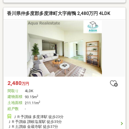
香川県仲多度郡多度津町大字南鴨 2,480万円 4LDK
2,480
万円
間取り
4LDK
建物面積
2
93.15m
土地面積
2
211.11m
総戸数
-
ＪＲ予讃線 多度津駅 徒歩23分
ＪＲ予讃線 讃岐塩屋駅 徒歩35分
ＪＲ土讃線 金蔵寺駅 徒歩37分