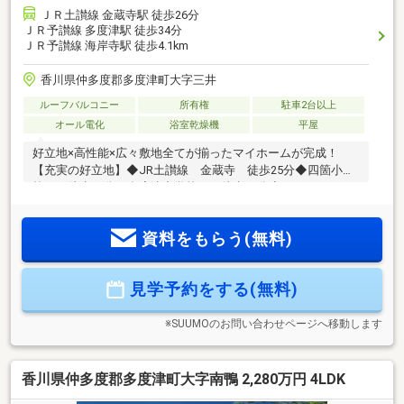
ＪＲ土讃線 金蔵寺駅 徒歩26分
ＪＲ予讃線 多度津駅 徒歩34分
ＪＲ予讃線 海岸寺駅 徒歩4.1km
香川県仲多度郡多度津町大字三井
ルーフバルコニー
所有権
駐車2台以上
オール電化
浴室乾燥機
平屋
好立地×高性能×広々敷地全てが揃ったマイホームが完成！
【充実の好立地】◆JR土讃線 金蔵寺 徒歩25分◆四箇小学
校まで徒歩18分、多度津中学校まで徒歩28分◆スーパー、ド
ラックストア、病院まで車で5分圏内【安心と快適さを備えた
マイホーム】◆土地・建物・外構コミコミ価格◆省エネ適合
資料をもらう(無料)
住宅！ロ―ン減税取得可！◆平家３LDK◆車3台以上駐車可！
◆広い洗面所はホスクリーン付きで室内干しも可能です！◆
オール電化◆バス1坪以上、浴室暖房◆食器洗浄乾燥機付き◆
見学予約をする(無料)
パントリー・シューズインクローゼット完備で収納充実◆全
部屋収納有本日ご案内可能です♪
※SUUMOのお問い合わせページへ移動します
香川県仲多度郡多度津町大字南鴨 2,280万円 4LDK