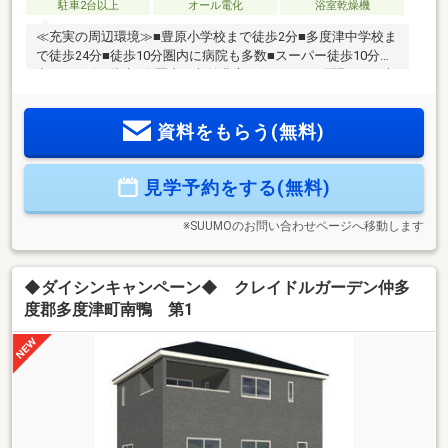
駐車2台以上
オール電化
浴室乾燥機
≪充実の周辺環境≫■豊原小学校まで徒歩2分■多度津中学校ま
で徒歩24分■徒歩10分圏内に病院も多数■スーパー徒歩10分圏
内■コンビニ徒歩5分圏内≪収納豊富な住みやすい間取り≫■収
納豊富な4LDK■車4台駐車可■LDK16.2帖+和室4.5帖■全室収納
付■雨でも安心のインナーバルコニー≪安心の住宅性能≫■高
資料をもらう(無料)
断熱×耐震等級3×低価格の新築住宅!■住宅性能表示制度7項目
で最高等級取得!■地盤保証＋建物保証有■定期点検付でアフタ
ーサービス充実♪本日ご案内可能です♪
見学予約をする(無料)
※SUUMOのお問い合わせページへ移動します
◆ダイシンキャンペーン◆ クレイドルガーデン仲多
度郡多度津町南鴨 第1