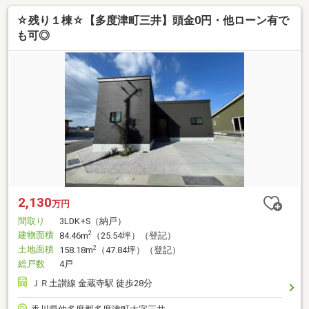
☆残り１棟☆【多度津町三井】頭金0円・他ローン有で
も可◎
2,130
万円
間取り
3LDK+S（納戸）
建物面積
2
84.46m
（25.54坪）（登記）
土地面積
2
158.18m
（47.84坪）（登記）
総戸数
4戸
ＪＲ土讃線 金蔵寺駅 徒歩28分