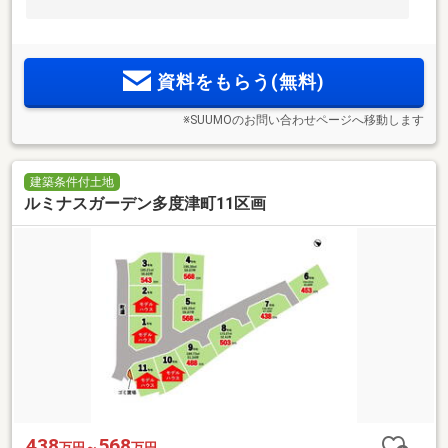
資料をもらう(無料)
※SUUMOのお問い合わせページへ移動します
建築条件付土地
ルミナスガーデン多度津町11区画
438
568
万円～
万円