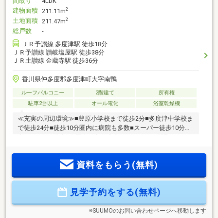
間取り
4LDK
建物面積
2
211.11m
土地面積
2
211.47m
総戸数
-
ＪＲ予讃線 多度津駅 徒歩18分
ＪＲ予讃線 讃岐塩屋駅 徒歩38分
ＪＲ土讃線 金蔵寺駅 徒歩36分
香川県仲多度郡多度津町大字南鴨
ルーフバルコニー
2階建て
所有権
駐車2台以上
オール電化
浴室乾燥機
≪充実の周辺環境≫■豊原小学校まで徒歩2分■多度津中学校ま
で徒歩24分■徒歩10分圏内に病院も多数■スーパー徒歩10分圏
内■コンビニ徒歩5分圏内≪収納豊富な住みやすい間取り≫■収
納豊富な4LDK■車4台駐車可■LDK16.2帖+和室4.5帖■全室収納
付■雨でも安心のインナーバルコニー≪安心の住宅性能≫■高
資料をもらう(無料)
断熱×耐震等級3×低価格の新築住宅!■住宅性能表示制度7項目
で最高等級取得!■地盤保証＋建物保証有■定期点検付でアフタ
ーサービス充実♪本日ご案内可能です♪
見学予約をする(無料)
※SUUMOのお問い合わせページへ移動します