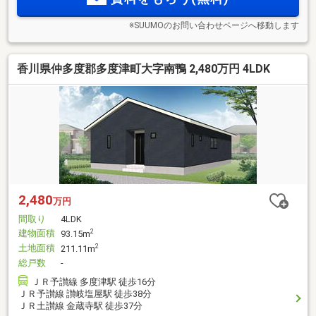
※SUUMOのお問い合わせページへ移動します
香川県仲多度郡多度津町大字南鴨 2,480万円 4LDK
2,480
万円
間取り
4LDK
建物面積
2
93.15m
土地面積
2
211.11m
総戸数
-
ＪＲ予讃線 多度津駅 徒歩16分
ＪＲ予讃線 讃岐塩屋駅 徒歩38分
ＪＲ土讃線 金蔵寺駅 徒歩37分