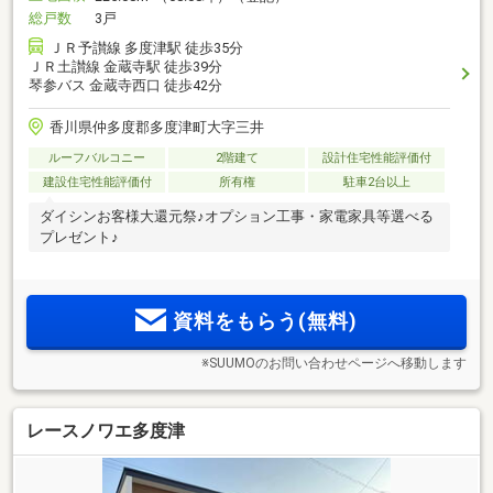
総戸数
3戸
ＪＲ予讃線 多度津駅 徒歩35分
ＪＲ土讃線 金蔵寺駅 徒歩39分
琴参バス 金蔵寺西口 徒歩42分
香川県仲多度郡多度津町大字三井
ルーフバルコニー
2階建て
設計住宅性能評価付
建設住宅性能評価付
所有権
駐車2台以上
ダイシンお客様大還元祭♪オプション工事・家電家具等選べる
プレゼント♪
資料をもらう(無料)
※SUUMOのお問い合わせページへ移動します
レースノワエ多度津