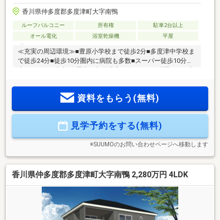
香川県仲多度郡多度津町大字南鴨
ルーフバルコニー
所有権
駐車2台以上
オール電化
浴室乾燥機
平屋
≪充実の周辺環境≫■豊原小学校まで徒歩2分■多度津中学校ま
で徒歩24分■徒歩10分圏内に病院も多数■スーパー徒歩10分圏
内■コンビニ徒歩5分圏内≪収納豊富な住みやすい間取り≫■収
納豊富な4LDK■車4台駐車可■LDK18.5帖+和室6帖■全室収納付
■雨でも安心のインナーバルコニー≪安心の住宅性能≫■高断
資料をもらう(無料)
熱×耐震等級3×低価格の新築住宅!■住宅性能表示制度7項目で
最高等級取得!■地盤保証＋建物保証有■定期点検付でアフター
サービス充実♪本日ご案内可能です♪
見学予約をする(無料)
※SUUMOのお問い合わせページへ移動します
香川県仲多度郡多度津町大字南鴨 2,280万円 4LDK