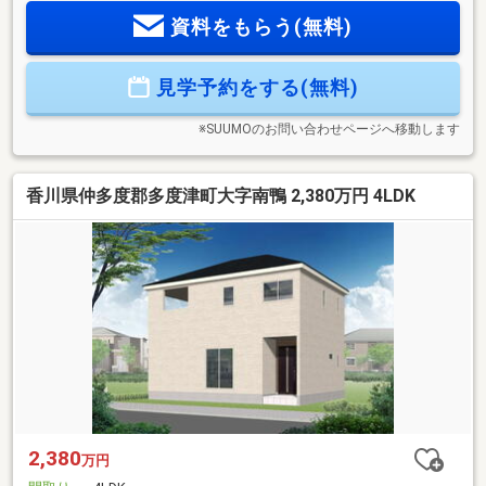
■雨でも安心のインナーバルコニー≪安心の住宅性能≫■高断
資料をもらう(無料)
熱×耐震等級3×低価格の新築住宅!■住宅性能表示制度7項目で
最高等級取得!■地盤保証＋建物保証有■定期点検付でアフター
サービス充実♪本日ご案内可能です♪
見学予約をする(無料)
※SUUMOのお問い合わせページへ移動します
香川県仲多度郡多度津町大字南鴨 2,380万円 4LDK
2,380
万円