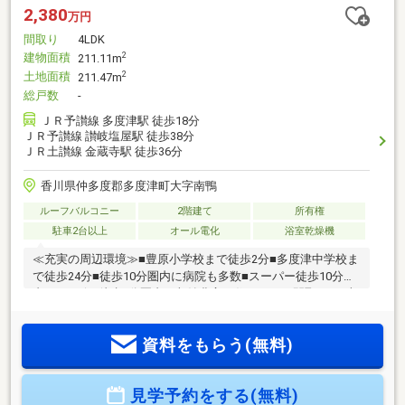
2,380
万円
間取り
4LDK
建物面積
2
211.11m
土地面積
2
211.47m
総戸数
-
ＪＲ予讃線 多度津駅 徒歩18分
ＪＲ予讃線 讃岐塩屋駅 徒歩38分
ＪＲ土讃線 金蔵寺駅 徒歩36分
香川県仲多度郡多度津町大字南鴨
ルーフバルコニー
2階建て
所有権
駐車2台以上
オール電化
浴室乾燥機
≪充実の周辺環境≫■豊原小学校まで徒歩2分■多度津中学校ま
で徒歩24分■徒歩10分圏内に病院も多数■スーパー徒歩10分圏
内■コンビニ徒歩5分圏内≪収納豊富な住みやすい間取り≫■収
納豊富な4LDK■車4台駐車可■LDK16.2帖+和室4.5帖■全室収納
付■雨でも安心のインナーバルコニー≪安心の住宅性能≫■高
資料をもらう(無料)
断熱×耐震等級3×低価格の新築住宅!■住宅性能表示制度7項目
で最高等級取得!■地盤保証＋建物保証有■定期点検付でアフタ
ーサービス充実♪本日ご案内可能です♪
見学予約をする(無料)