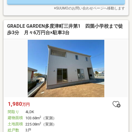
※SUUMOのお問い合わせページへ移動します
GRADLE GARDEN多度津町三井第1 四箇小学校まで徒
歩3分 月々6万円台×駐車3台
1,980
万円
間取り
4LDK
建物面積
2
103.68m
（実測）
土地面積
2
225.08m
（実測）
総戸数
3戸