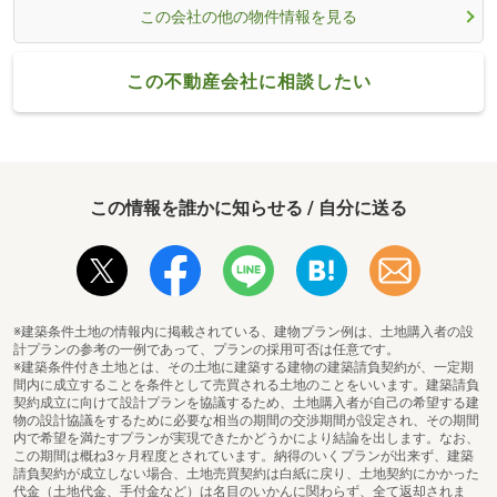
この会社の他の物件情報を見る
この不動産会社に相談したい
この情報を誰かに知らせる / 自分に送る
※建築条件土地の情報内に掲載されている、建物プラン例は、土地購入者の設
計プランの参考の一例であって、プランの採用可否は任意です。
※建築条件付き土地とは、その土地に建築する建物の建築請負契約が、一定期
間内に成立することを条件として売買される土地のことをいいます。建築請負
契約成立に向けて設計プランを協議するため、土地購入者が自己の希望する建
物の設計協議をするために必要な相当の期間の交渉期間が設定され、その期間
内で希望を満たすプランが実現できたかどうかにより結論を出します。なお、
この期間は概ね3ヶ月程度とされています。納得のいくプランが出来ず、建築
請負契約が成立しない場合、土地売買契約は白紙に戻り、土地契約にかかった
代金（土地代金、手付金など）は名目のいかんに関わらず、全て返却されま