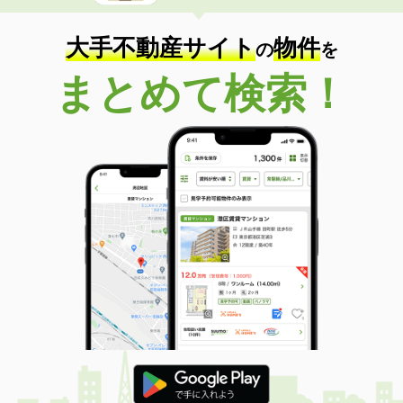
大手不動産サイト
物件
の
を
まとめて検索！