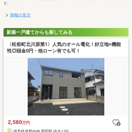
す。
情報の見方
新築一戸建てからも探してみる
〈松前町北川原第1〉人気のオール電化！好立地×機能
性◎頭金0円・他ローン有でも可！
2,580
万円
伊予鉄道郡中線 岡田駅 徒歩17分