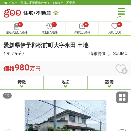
NTTグループ運営の不動産総合サイト goo住宅・不動産
0
1
0
0
最近検索した条件
最近見た物件
保存した条件
お気に入り
愛媛県伊予郡松前町大字永田 土地
2
情報提供元
SUUMO
170.27m
/ -
980
価格
万円
特徴
地図
設備
1
/
5