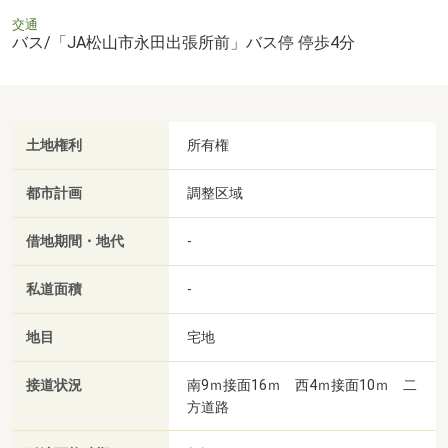
交通
バス/「JA松山市永田出張所前」バス停 停歩4分
土地権利
所有権
都市計画
調整区域
借地期間・地代
-
私道面積
-
地目
宅地
接道状況
南9ｍ接面16ｍ 西4ｍ接面10ｍ 二
方道路