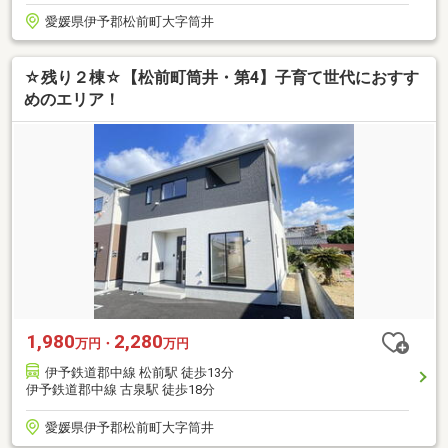
愛媛県伊予郡松前町大字筒井
☆残り２棟☆【松前町筒井・第4】子育て世代におすす
めのエリア！
1,980
2,280
万円・
万円
伊予鉄道郡中線 松前駅 徒歩13分
伊予鉄道郡中線 古泉駅 徒歩18分
愛媛県伊予郡松前町大字筒井