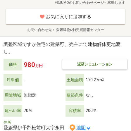
※SUUMOのお問い合わせページへ移動します
お気に入りに追加する
お問い合わせ先
愛媛建物(株)売買情報センター
調整区域ですが住宅の建築可、売主にて建物解体更地渡
し。
980
返済シミュレーション
価格
万円
坪単価
-
土地面積
170.27m
2
用途地域
無指定
建築条件
なし
建ぺい率
70％
容積率
200％
住所
愛媛県伊予郡松前町大字永田
地図