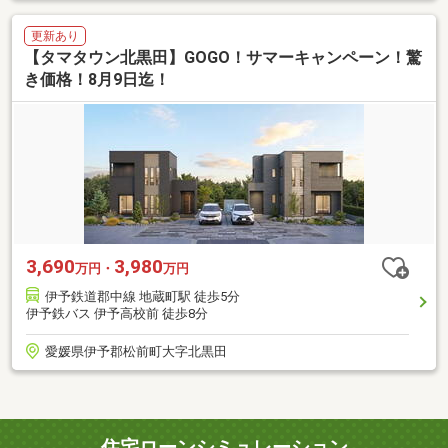
更新あり
【タマタウン北黒田】GOGO！サマーキャンペーン！驚
き価格！8月9日迄！
3,690
3,980
万円・
万円
伊予鉄道郡中線 地蔵町駅 徒歩5分
伊予鉄バス 伊予高校前 徒歩8分
愛媛県伊予郡松前町大字北黒田
住宅ローンシミュレーション