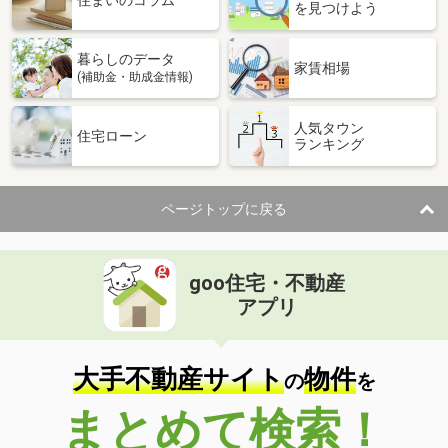
住まいのコラム
を見つけよう
暮らしのデータ
家賃相場
(補助金・助成金情報)
人気タウン
住宅ローン
ランキング
ページトップに戻る
goo住宅・不動産
アプリ
大手不動産サイト
物件
の
を
まとめて検索！