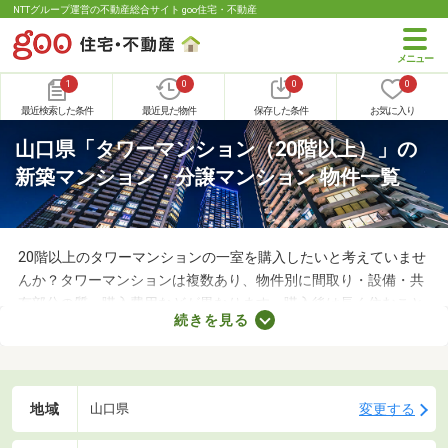
NTTグループ運営の不動産総合サイト goo住宅・不動産
1
0
0
0
最近検索した条件
最近見た物件
保存した条件
お気に入り
山口県「タワーマンション（20階以上）」の
新築マンション・分譲マンション 物件一覧
20階以上のタワーマンションの一室を購入したいと考えていませ
んか？タワーマンションは複数あり、物件別に間取り・設備・共
有部分の質・購入費用などが異なります。購入後は長く住むこと
続きを見る
になるため、できるだけ希望を満たすお部屋を探すことがおすす
めです。ここでは、新築のタワーマンションを紹介します。複数
のお部屋を見比べて、住みやすいところを見つけてくださいね。
地域
変更する
山口県