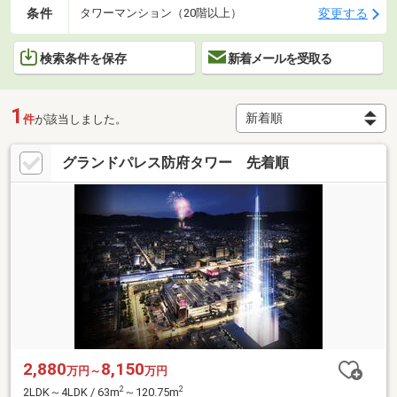
条件
変更する
タワーマンション（20階以上）
検索条件を保存
新着メールを受取る
1
件
が該当しました。
グランドパレス防府タワー 先着順
2,880
8,150
万円～
万円
2
2
2LDK～4LDK / 63m
～120.75m