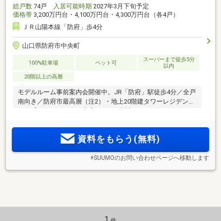
総戸数
74戸
入居可能時期
2027年3月下旬予定
価格帯
3,200万円台・4,100万円台・4,300万円台（各4戸）
ＪＲ山陽本線「防府」歩4分
山口県防府市中央町
スーパーまで徒歩5分
100%駐車場
ペット可
以内
20階以上の高層
モデルルーム事前案内会開催中。JR「防府」駅徒歩4分／全戸
南向き／防府市最高層（注2）・地上20階建タワーレジデン
ス、「グランドパレス防府タワー」誕生！
資料をもらう(無料)
※SUUMOのお問い合わせページへ移動します
1
件