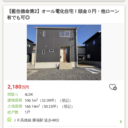
【藍住徳命第2】オール電化住宅！頭金０円・他ローン
有でも可◎
2,180
万円
間取り
4LDK
建物面積
2
106.1m
（32.09坪）（登記）
土地面積
2
166.14m
（50.25坪）（登記）
総戸数
1戸
ＪＲ高徳線 勝瑞駅 徒歩48分