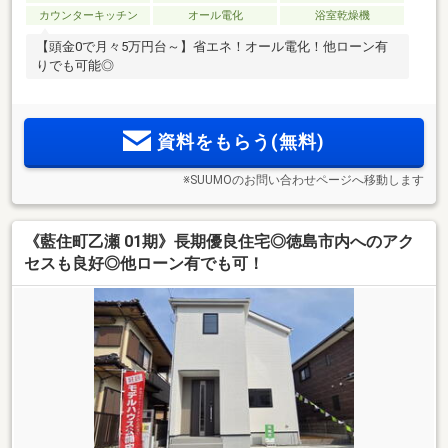
カウンターキッチン
オール電化
浴室乾燥機
【頭金0で月々5万円台～】省エネ！オール電化！他ローン有
りでも可能◎
資料をもらう(無料)
※SUUMOのお問い合わせページへ移動します
《藍住町乙瀬 01期》長期優良住宅◎徳島市内へのアク
セスも良好◎他ローン有でも可！