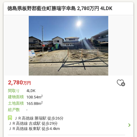
徳島県板野郡藍住町勝瑞字幸島 2,780万円 4LDK
2,780
万円
間取り
4LDK
建物面積
2
108.54m
土地面積
2
165.88m
総戸数
-
ＪＲ高徳線 勝瑞駅 徒歩26分
ＪＲ高徳線 吉成駅 徒歩29分
ＪＲ高徳線 板東駅 徒歩4.4km