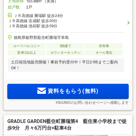
土地面積
2
165.88m
（実測）
総戸数
2戸
ＪＲ高徳線 勝瑞駅 徒歩24分
ＪＲ高徳線 吉成駅 徒歩30分
ＪＲ高徳線 池谷駅 徒歩59分
徳島県板野郡藍住町勝瑞字幸島
ルーフバルコニー
2階建て
所有権
駐車2台以上
カウンターキッチン
オール電化
土日祝現地販売開催！事前予約受付中！平日21時までご案内
OK！
資料をもらう(無料)
※SUUMOのお問い合わせページへ移動します
GRADLE GARDEN藍住町勝瑞第4 藍住東小学校まで徒
歩9分 月々6万円台×駐車4台