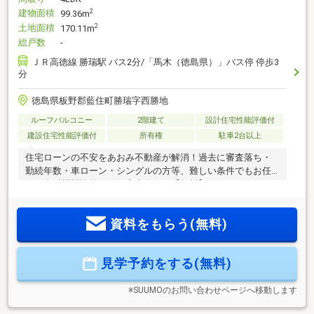
建物面積
2
99.36m
土地面積
2
170.11m
総戸数
-
ＪＲ高徳線 勝瑞駅 バス2分/「馬木（徳島県）」バス停 停歩3
分
徳島県板野郡藍住町勝瑞字西勝地
ルーフバルコニー
2階建て
設計住宅性能評価付
建設住宅性能評価付
所有権
駐車2台以上
住宅ローンの不安をあおみ不動産が解消！過去に審査落ち・
勤続年数・車ローン・シングルの方等、難しい条件でもお任
せ！金融機関比較から仮審査代行も【無料】です。ひとりで
悩まず、まずはご相談ください。こちらの物件にご興味のあ
る方は【087-810-3147】にお気軽にお電話下さい♪または、
資料をもらう(無料)
「見学予約ボタン」から簡単30秒で即時予約◎
見学予約をする(無料)
※SUUMOのお問い合わせページへ移動します