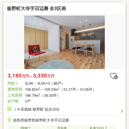
板野町大寺字苅辺裏 全3区画
3,180
3,330
万円～
万円
間取り
3LDK・3LDK+S（納戸）
建物面積
2
2
106.82m
～109.29m
（32.31坪～33.06坪）
土地面積
2
186.79m
（56.50坪）
総戸数
3戸
ＪＲ高徳線 板野駅 徒歩20分
徳島県板野郡板野町大寺字苅辺裏
2階建て
所有権
駐車2台以上