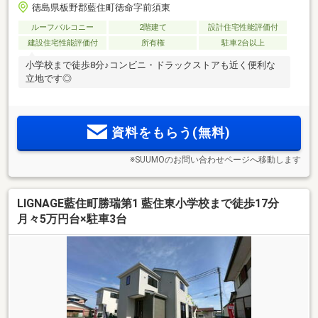
徳島県板野郡藍住町徳命字前須東
ルーフバルコニー
2階建て
設計住宅性能評価付
建設住宅性能評価付
所有権
駐車2台以上
小学校まで徒歩8分♪コンビニ・ドラックストアも近く便利な
立地です◎
資料をもらう(無料)
※SUUMOのお問い合わせページへ移動します
LIGNAGE藍住町勝瑞第1 藍住東小学校まで徒歩17分
月々5万円台×駐車3台