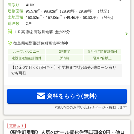
間取り
4LDK
建物面積
2
2
95.57m
・98.82m
（28.90坪・29.89坪）（登記）
土地面積
2
2
163.52m
・167.06m
（49.46坪・50.53坪）（登記）
総戸数
2戸
ＪＲ高徳線 阿波川端駅 徒歩22分
徳島県板野郡藍住町富吉字地神
ルーフバルコニー
2階建て
設計住宅性能評価付
建設住宅性能評価付
所有権
駐車2台以上
【頭金0で月々6万円台～】小学校まで徒歩5分♪他ローン有り
でも可◎
資料をもらう(無料)
※SUUMOのお問い合わせページへ移動します
更新あり
《藍住町奥野》人気のオール電化住宅◎頭金0円・他ロ