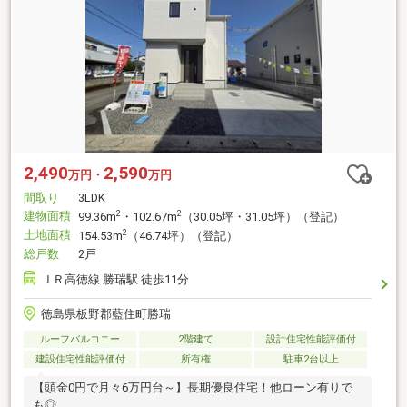
2,490
2,590
万円・
万円
間取り
3LDK
建物面積
2
2
99.36m
・102.67m
（30.05坪・31.05坪）（登記）
土地面積
2
154.53m
（46.74坪）（登記）
総戸数
2戸
ＪＲ高徳線 勝瑞駅 徒歩11分
徳島県板野郡藍住町勝瑞
ルーフバルコニー
2階建て
設計住宅性能評価付
建設住宅性能評価付
所有権
駐車2台以上
【頭金0円で月々6万円台～】長期優良住宅！他ローン有りで
も◎