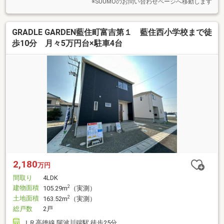
※SUUMOのお問い合わせページへ移動します
GRADLE GARDEN藍住町富吉第１ 藍住西小学校まで徒
歩10分 月々5万円台×駐車4台
2,180
万円
間取り
4LDK
建物面積
2
105.29m
（実測）
土地面積
2
163.52m
（実測）
総戸数
2戸
ＪＲ高徳線 阿波川端駅 徒歩25分