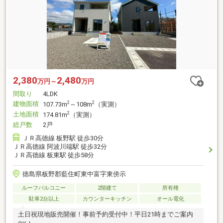
2,380
2,480
万円～
万円
間取り
4LDK
建物面積
2
2
107.73m
～108m
（実測）
土地面積
2
174.81m
（実測）
総戸数
2戸
ＪＲ高徳線 板野駅 徒歩30分
ＪＲ高徳線 阿波川端駅 徒歩32分
ＪＲ高徳線 板東駅 徒歩58分
徳島県板野郡藍住町東中富字東傍示
ルーフバルコニー
2階建て
所有権
駐車2台以上
カウンターキッチン
オール電化
土日祝現地販売開催！事前予約受付中！平日21時までご案内