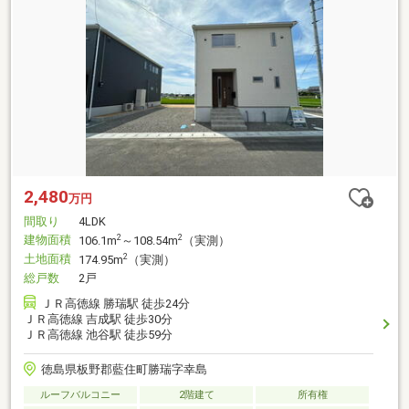
2,480
万円
間取り
4LDK
建物面積
2
2
106.1m
～108.54m
（実測）
土地面積
2
174.95m
（実測）
総戸数
2戸
ＪＲ高徳線 勝瑞駅 徒歩24分
ＪＲ高徳線 吉成駅 徒歩30分
ＪＲ高徳線 池谷駅 徒歩59分
徳島県板野郡藍住町勝瑞字幸島
ルーフバルコニー
2階建て
所有権