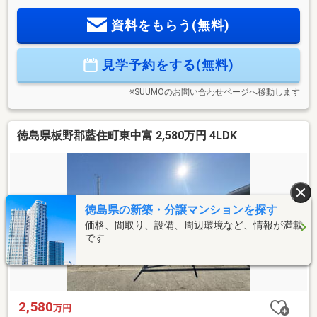
方は【087-810-3147】にお気軽にお電話下さい♪または、「資
資料をもらう(無料)
料請求」「見学予約ボタン」から簡単30秒で即時予約◎
見学予約をする(無料)
※SUUMOのお問い合わせページへ移動します
徳島県板野郡藍住町東中富 2,580万円 4LDK
徳島県の新築・分譲マンションを探す
価格、間取り、設備、周辺環境など、情報が満載
です
2,580
万円