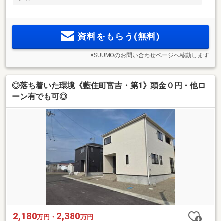
資料をもらう(無料)
※SUUMOのお問い合わせページへ移動します
◎落ち着いた環境《藍住町富吉・第1》頭金０円・他ロ
ーン有でも可◎
2,180
2,380
万円・
万円