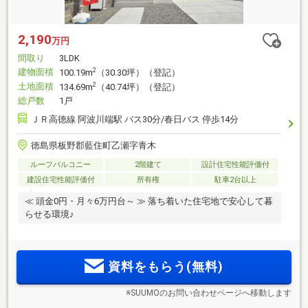
2,190
万円
間取り
3LDK
建物面積
2
100.19m
（30.30坪）（登記）
土地面積
2
134.69m
（40.74坪）（登記）
総戸数
1戸
ＪＲ高徳線 阿波川端駅 バス30分/春日バス 停歩14分
徳島県板野郡藍住町乙瀬字青木
ルーフバルコニー
2階建て
設計住宅性能評価付
建設住宅性能評価付
所有権
駐車2台以上
≪ 頭金0円・月々6万円台～ ≫ 落ち着いた住宅地で安心して暮
らせる環境♪
資料をもらう(無料)
※SUUMOのお問い合わせページへ移動します