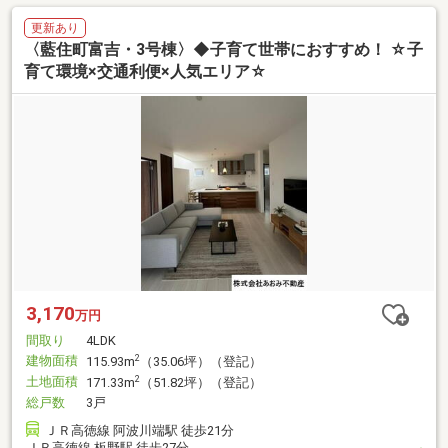
更新あり
〈藍住町富吉・3号棟〉◆子育て世帯におすすめ！ ☆子
育て環境×交通利便×人気エリア☆
3,170
万円
間取り
4LDK
建物面積
2
115.93m
（35.06坪）（登記）
土地面積
2
171.33m
（51.82坪）（登記）
総戸数
3戸
ＪＲ高徳線 阿波川端駅 徒歩21分
ＪＲ高徳線 板野駅 徒歩27分