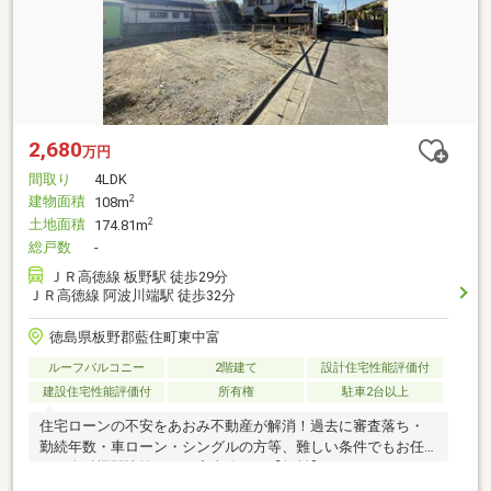
2,680
万円
間取り
4LDK
建物面積
2
108m
土地面積
2
174.81m
総戸数
-
ＪＲ高徳線 板野駅 徒歩29分
ＪＲ高徳線 阿波川端駅 徒歩32分
徳島県板野郡藍住町東中富
ルーフバルコニー
2階建て
設計住宅性能評価付
建設住宅性能評価付
所有権
駐車2台以上
住宅ローンの不安をあおみ不動産が解消！過去に審査落ち・
勤続年数・車ローン・シングルの方等、難しい条件でもお任
せ！金融機関比較から仮審査代行も【無料】です。ひとりで
悩まずまずはご相談ください。こちらの物件にご興味のある