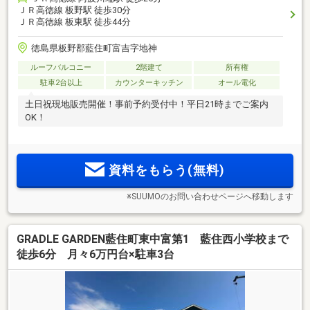
ＪＲ高徳線 板野駅 徒歩30分
ＪＲ高徳線 板東駅 徒歩44分
徳島県板野郡藍住町富吉字地神
ルーフバルコニー
2階建て
所有権
駐車2台以上
カウンターキッチン
オール電化
土日祝現地販売開催！事前予約受付中！平日21時までご案内
OK！
資料をもらう(無料)
※SUUMOのお問い合わせページへ移動します
GRADLE GARDEN藍住町東中富第1 藍住西小学校まで
徒歩6分 月々6万円台×駐車3台