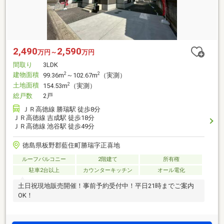
2,490
2,590
万円～
万円
間取り
3LDK
建物面積
2
2
99.36m
～102.67m
（実測）
土地面積
2
154.53m
（実測）
総戸数
2戸
ＪＲ高徳線 勝瑞駅 徒歩8分
ＪＲ高徳線 吉成駅 徒歩18分
ＪＲ高徳線 池谷駅 徒歩49分
徳島県板野郡藍住町勝瑞字正喜地
ルーフバルコニー
2階建て
所有権
駐車2台以上
カウンターキッチン
オール電化
土日祝現地販売開催！事前予約受付中！平日21時までご案内
OK！