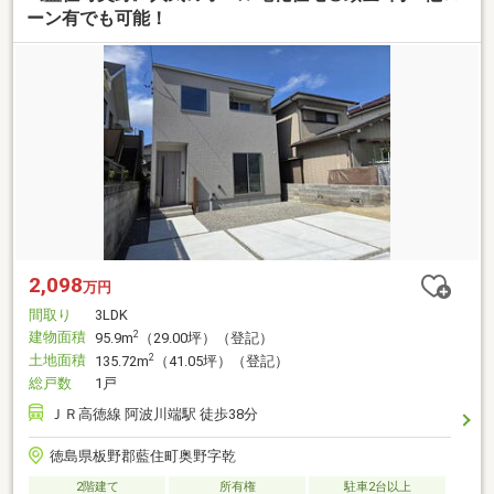
ーン有でも可能！
2,098
万円
間取り
3LDK
建物面積
2
95.9m
（29.00坪）（登記）
土地面積
2
135.72m
（41.05坪）（登記）
総戸数
1戸
ＪＲ高徳線 阿波川端駅 徒歩38分
徳島県板野郡藍住町奥野字乾
2階建て
所有権
駐車2台以上