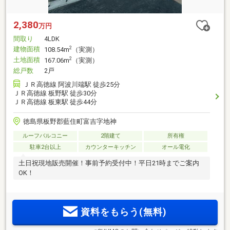
2,380
万円
間取り
4LDK
建物面積
2
108.54m
（実測）
土地面積
2
167.06m
（実測）
総戸数
2戸
ＪＲ高徳線 阿波川端駅 徒歩25分
ＪＲ高徳線 板野駅 徒歩30分
ＪＲ高徳線 板東駅 徒歩44分
徳島県板野郡藍住町富吉字地神
ルーフバルコニー
2階建て
所有権
駐車2台以上
カウンターキッチン
オール電化
土日祝現地販売開催！事前予約受付中！平日21時までご案内
OK！
資料をもらう(無料)