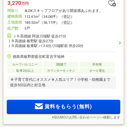
3,270
万円
間取り
4LDKスキップフロアがあり開放感あふれます。
建物面積
2
112.61m
（34.06坪）（登記）
土地面積
2
185.52m
（56.11坪）（登記）
総戸数
3戸
ＪＲ高徳線 阿波川端駅 徒歩21分
ＪＲ高徳線 板野駅 徒歩27分
ＪＲ高徳線 板東駅 バス6分/川端駅前 停歩20分
徳島県板野郡藍住町富吉字地神
ルーフバルコニー
2階建て
所有権
駐車2台以上
カウンターキッチン
オール電化
☆子育て世代にオススメ☆人気エリア！小学校・幼稚園まで
徒歩5分以内と好立地
資料をもらう(無料)
※SUUMOのお問い合わせページへ移動します