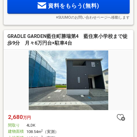
資料をもらう(無料)
※SUUMOのお問い合わせページへ移動します
GRADLE GARDEN藍住町勝瑞第4 藍住東小学校まで徒
歩9分 月々6万円台×駐車4台
2,680
万円
間取り
4LDK
建物面積
2
108.54m
（実測）