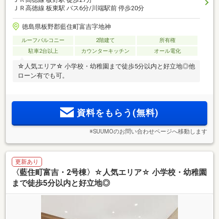
ＪＲ高徳線 板東駅 バス6分/川端駅前 停歩20分
徳島県板野郡藍住町富吉字地神
ルーフバルコニー
2階建て
所有権
駐車2台以上
カウンターキッチン
オール電化
☆人気エリア☆ 小学校・幼稚園まで徒歩5分以内と好立地◎他
ローン有でも可。
資料をもらう(無料)
※SUUMOのお問い合わせページへ移動します
更新あり
〈藍住町富吉・2号棟〉☆人気エリア☆ 小学校・幼稚園
まで徒歩5分以内と好立地◎