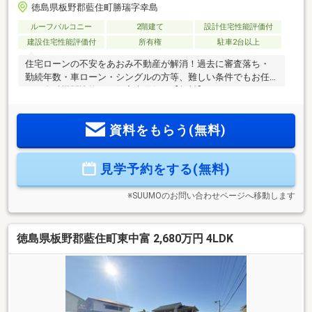
徳島県板野郡藍住町勝瑞字幸島
ルーフバルコニー
2階建て
設計住宅性能評価付
建設住宅性能評価付
所有権
駐車2台以上
住宅ローンの不安をあおみ不動産が解消！過去に審査落ち・
勤続年数・車ローン・シングルの方等、難しい条件でもお任
せ！金融機関比較から仮審査代行も【無料】です。ひとりで
悩まずまずはご相談ください。こちらの物件にご興味のある
方は【087-810-3147】にお気軽にお電話下さい♪または、「資
資料をもらう(無料)
料請求」「見学予約ボタン」から簡単30秒で即時予約◎
見学予約をする(無料)
※SUUMOのお問い合わせページへ移動します
徳島県板野郡藍住町東中富 2,680万円 4LDK