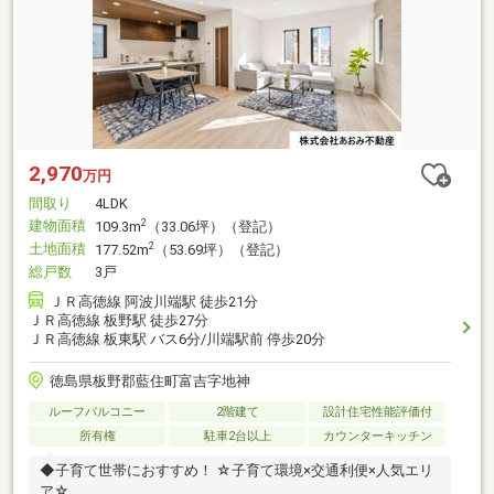
2,970
万円
間取り
4LDK
建物面積
2
109.3m
（33.06坪）（登記）
土地面積
2
177.52m
（53.69坪）（登記）
総戸数
3戸
ＪＲ高徳線 阿波川端駅 徒歩21分
ＪＲ高徳線 板野駅 徒歩27分
ＪＲ高徳線 板東駅 バス6分/川端駅前 停歩20分
徳島県板野郡藍住町富吉字地神
ルーフバルコニー
2階建て
設計住宅性能評価付
所有権
駐車2台以上
カウンターキッチン
◆子育て世帯におすすめ！ ☆子育て環境×交通利便×人気エリ
ア☆