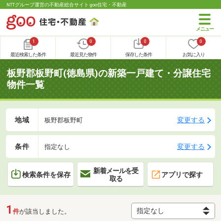
NTTグループ運営の不動産総合サイト goo住宅・不動産
1
0
0
0
最近検索した条件
最近見た物件
保存した条件
お気に入り
板野郡板野町(徳島県)の新築一戸建て・分譲住宅
物件一覧
地域
変更する
板野郡板野町
条件
変更する
指定なし
新着メールを受
検索条件を保存
アプリで探す
取る
1
件
が該当しました。