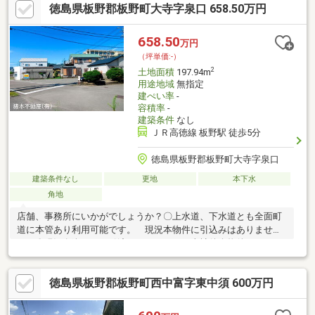
徳島県板野郡板野町大寺字泉口 658.50万円
の売地です。詳しくはぜひ一度、株式会社プラスナイス藍住・北
島不動産モールにご連絡下さい。（088-692-0051）
658.50
万円
（坪単価:-）
2
土地面積
197.94m
用途地域
無指定
建ぺい率
-
容積率
-
建築条件
なし
ＪＲ高徳線 板野駅 徒歩5分
徳島県板野郡板野町大寺字泉口
建築条件なし
更地
本下水
角地
店舗、事務所にいかがでしょうか？〇上水道、下水道とも全面町
道に本管あり利用可能です。 現況本物件に引込みはありませ
ん。〇現況有姿でのお引渡しとなります。当社仲介物件です。～
お問合せお待ちしております～
徳島県板野郡板野町西中富字東中須 600万円