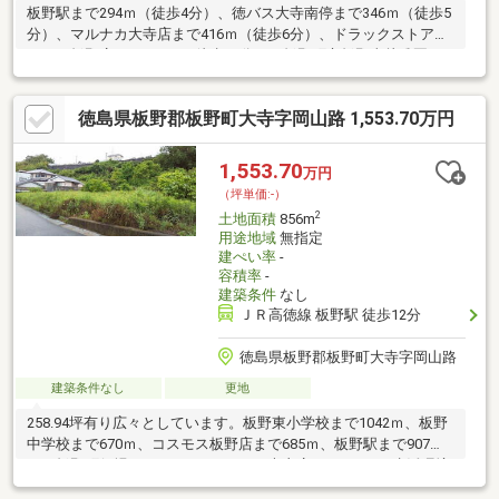
板野駅まで294ｍ（徒歩4分）、徳バス大寺南停まで346ｍ（徒歩5
分）、マルナカ大寺店まで416ｍ（徒歩6分）、ドラックストアコ
スモス板野店まで850ｍ（徒歩11分）、板野町立板野東幼稚園ま
で550ｍ（徒歩7分）、板野町立板野東小学校まで622ｍ（徒歩8
分）、板野中学校まで609ｍ（徒歩8分）でアクセスしやすい地域
徳島県板野郡板野町大寺字岡山路 1,553.70万円
です。車が入れない場所に面しており、現状渡しになります。詳
細気になる方はプラスナイス藍住・北島不動産モール088-692-
0051までお問合せ下さい。
1,553.70
万円
（坪単価:-）
2
土地面積
856m
用途地域
無指定
建ぺい率
-
容積率
-
建築条件
なし
ＪＲ高徳線 板野駅 徒歩12分
徳島県板野郡板野町大寺字岡山路
建築条件なし
更地
258.94坪有り広々としています。板野東小学校まで1042ｍ、板野
中学校まで670ｍ、コスモス板野店まで685ｍ、板野駅まで907
ｍ、板野町役場まで679ｍ、マルナカ大寺店まで941ｍと生活環境
豊かな立地です。土地面積は856㎡(公簿)あります。住まいに適し