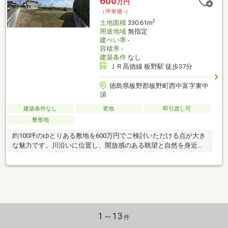
600
万円
（坪単価:-）
2
土地面積
330.61m
用途地域
無指定
建ぺい率
-
容積率
-
建築条件
なし
ＪＲ高徳線 板野駅 徒歩37分
徳島県板野郡板野町西中富字東中
須
建築条件なし
更地
即引渡し可
整形地
約100坪のゆとりある敷地を600万円でご検討いただける点が大き
な魅力です。川沿いに位置し、開放感のある眺望と自然を身近に
感じられる住環境が整っています。藍住IC・板野ICが近く、高速
道路へのアクセスも良好で、県内外への移動もしやすい立地で
す。さらに、近隣には商業施設も揃っており、利便性と落ち着き
を兼ね備えています。敷地の広さを活かして、平屋を含めた多様
なプランニングが可能で、駐車スペースや庭もゆとりをもって確
保できます。価格・立地・環境のバランスが取れた物件として、
ぜひ一度現地をご確認ください。
1～13
件