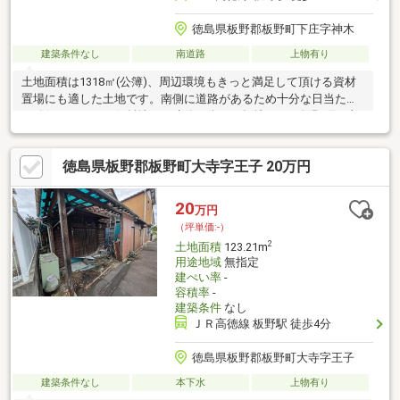
徳島県板野郡板野町下庄字神木
建築条件なし
南道路
上物有り
土地面積は1318㎡(公簿)、周辺環境もきっと満足して頂ける資材
置場にも適した土地です。南側に道路があるため十分な日当たり
が確保できます。傾斜地より建築が楽な平坦地です。板野町で土
地の購入をご検討されているなら、ニーズも高いこちらの売地は
いかがでしょうか。分筆でのご購入も可能ですのでご相談くださ
徳島県板野郡板野町大寺字王子 20万円
い。 現況:倉庫、看板等あり◎板野南小学校まで徒歩12
分/900m、板野中学校まで徒歩30分/2400ｍ
20
万円
（坪単価:-）
2
土地面積
123.21m
用途地域
無指定
建ぺい率
-
容積率
-
建築条件
なし
ＪＲ高徳線 板野駅 徒歩4分
徳島県板野郡板野町大寺字王子
建築条件なし
本下水
上物有り