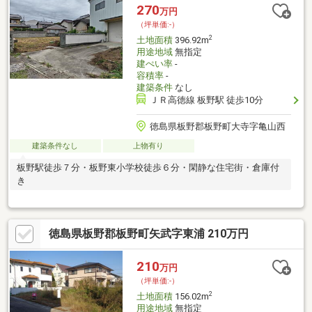
270
万円
（坪単価:-）
2
土地面積
396.92m
用途地域
無指定
建ぺい率
-
容積率
-
建築条件
なし
ＪＲ高徳線 板野駅 徒歩10分
徳島県板野郡板野町大寺字亀山西
建築条件なし
上物有り
板野駅徒歩７分・板野東小学校徒歩６分・閑静な住宅街・倉庫付
き
徳島県板野郡板野町矢武字東浦 210万円
210
万円
（坪単価:-）
2
土地面積
156.02m
用途地域
無指定