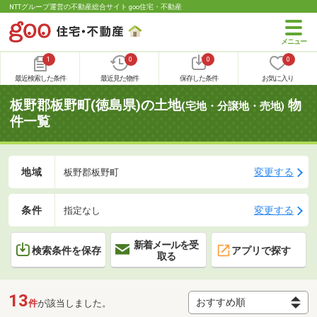
NTTグループ運営の不動産総合サイト goo住宅・不動産
1
0
0
0
最近検索した条件
最近見た物件
保存した条件
お気に入り
板野郡板野町(徳島県)の土地
物
(宅地・分譲地・売地)
件一覧
地域
変更する
板野郡板野町
条件
変更する
指定なし
新着メールを受
検索条件を保存
アプリで探す
取る
13
件
が該当しました。