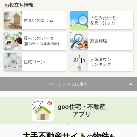
お役立ち情報
「住みたい街」
住まいのコラム
を見つけよう
暮らしのデータ
家賃相場
(補助金・助成金情報)
人気タウン
住宅ローン
ランキング
ページトップに戻る
goo住宅・不動産
アプリ
大手不動産サイト
物件
の
を