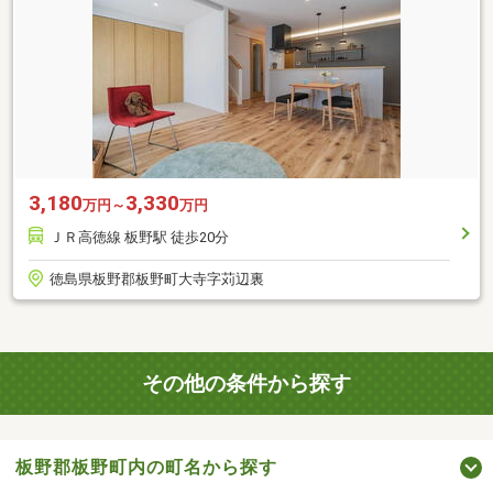
3,180
3,330
万円～
万円
ＪＲ高徳線 板野駅 徒歩20分
徳島県板野郡板野町大寺字苅辺裏
その他の条件から探す
板野郡板野町内の町名から探す