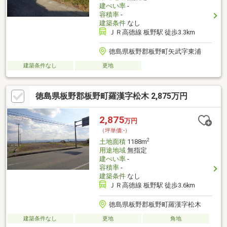
建ぺい率
-
容積率
-
建築条件
なし
ＪＲ高徳線 板野駅 徒歩3.3km
徳島県板野郡板野町矢武字東浦
建築条件なし
更地
徳島県板野郡板野町羅漢字松木 2,875万円
2,875
万円
（坪単価:-）
2
土地面積
1188m
用途地域
無指定
建ぺい率
-
容積率
-
建築条件
なし
ＪＲ高徳線 板野駅 徒歩3.6km
徳島県板野郡板野町羅漢字松木
建築条件なし
更地
角地