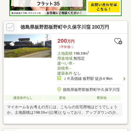
徳島県板野郡板野町中久保字川窪 200万円
200
万円
（坪単価:-）
2
土地面積
198.39m
用途地域
無指定
建ぺい率
-
容積率
-
建築条件
なし
ＪＲ高徳線 板野駅 徒歩4.9km
徳島県板野郡板野町中久保字川窪
建築条件なし
更地
整形地
マイホームをお考えの方には、こちらの住宅用地はどうでしょう
か。土地面積は198.39㎡(公簿)となっており、アップダウンの少
ない平坦地で買い物の際の道のりも楽です。住宅用地で、環境の
良いエリアにあるので新しい住まいの場所としておすすめです。
土地購入を考えている方、一度チェックして頂きたいのがこちら