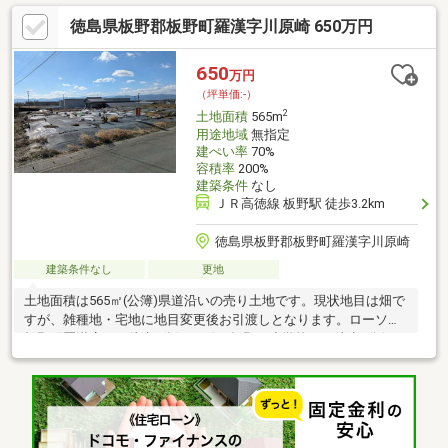
た周辺環境の整っており、快適な生活が期待できるのではないで
徳島県板野郡板野町羅漢字川原崎 650万円
しょうか。土地の購入をご検討されているなら、ニーズも高いこ
ちらの売地はいかがでしょうか。駅まで徒歩12分の場所に立地し
ています。
650
万円
（坪単価:-）
2
土地面積
565m
用途地域
無指定
建ぺい率
70%
容積率
200%
建築条件
なし
ＪＲ高徳線 板野駅 徒歩3.2km
徳島県板野郡板野町羅漢字川原崎
建築条件なし
更地
土地面積は565㎡(公簿)県道沿いの売り土地です。現状地目は畑で
すが、雑種地・宅地に地目変更後お引渡しとなります。ローソン
板野町羅漢店まで徒歩4分(350ｍ)、板野西小学校まで徒歩4分(305
ｍ)、板野中学校まで徒歩35分(2777ｍ)の立地です。日当たり・風
通しともに良好、前面道路が広い為駐車も楽々です。住宅用地・
駐車場・店舗用地等様々な用途で使用できます。詳細気になる方
は株式会社プラスナイス藍住・北島不動産モールまでお問合せ下
さい。