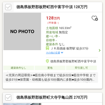
徳島県板野郡板野町西中富字中須 128万円
128
万円
（坪単価:-）
2
土地面積
165.33m
用途地域
無指定
建ぺい率
-
容積率
-
建築条件
なし
ＪＲ高徳線 板野駅 徒歩37分
その他の交通
徳島県板野郡板野町西中富字中須
建築条件なし
更地
即引渡し可
≪充実の周辺環境≫■藍住南小学校まで徒歩22分■藍住中学校 まで
徒歩31分■保育園・幼稚園も徒歩10分圏内に多数■徒歩10分圏内に
病院も多数■スーパー・ドラッグストア・コンビニ徒歩5分圏内
徳島県板野郡板野町大寺字亀山西 270万円