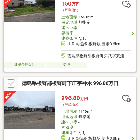
150
万円
（坪単価:-）
2
土地面積
156.02m
用途地域
無指定
建ぺい率
-
容積率
-
建築条件
なし
ＪＲ高徳線 板野駅 徒歩3.6km
徳島県板野郡板野町矢武字東浦
建築条件なし
更地
徳島県板野郡板野町下庄字神木 996.80万円
996.80
万円
（坪単価:-）
2
土地面積
1318m
用途地域
無指定
建ぺい率
-
容積率
-
建築条件
なし
ＪＲ高徳線 板野駅 徒歩3.8km