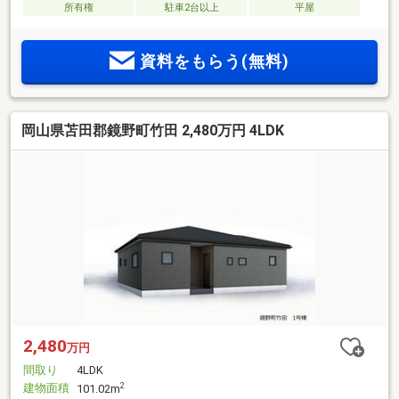
所有権
駐車2台以上
平屋
資料をもらう(無料)
岡山県苫田郡鏡野町竹田 2,480万円 4LDK
2,480
万円
間取り
4LDK
建物面積
2
101.02m