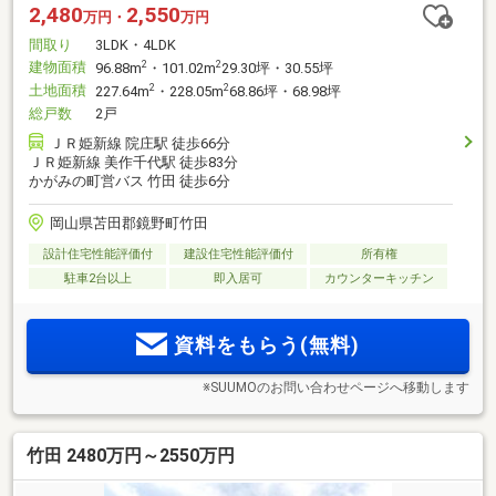
2,480
2,550
万円・
万円
間取り
3LDK・4LDK
建物面積
2
2
96.88m
・101.02m
29.30坪・30.55坪
土地面積
2
2
227.64m
・228.05m
68.86坪・68.98坪
総戸数
2戸
ＪＲ姫新線 院庄駅 徒歩66分
ＪＲ姫新線 美作千代駅 徒歩83分
かがみの町営バス 竹田 徒歩6分
岡山県苫田郡鏡野町竹田
設計住宅性能評価付
建設住宅性能評価付
所有権
駐車2台以上
即入居可
カウンターキッチン
資料をもらう(無料)
※SUUMOのお問い合わせページへ移動します
竹田 2480万円～2550万円