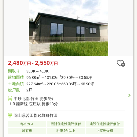
2,480
2,550
万円～
万円
間取り
3LDK～4LDK
建物面積
2
2
96.88m
～101.02m
29.30坪～30.55坪
土地面積
2
2
227.64m
～228.05m
68.86坪～68.98坪
総戸数
2戸
中鉄北部 竹田 徒歩5分
ＪＲ姫新線 院庄駅 徒歩13分
岡山県苫田郡鏡野町竹田
都市ガス
設計住宅性能評価付
建設住宅性能評価付
所有権
駐車2台以上
浴室乾燥機