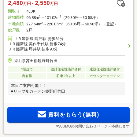
2,480
2,550
万円～
万円
間取り
4LDK
建物面積
2
2
96.88m
～101.02m
（29.30坪～30.55坪）
土地面積
2
2
227.64m
～228.05m
（68.86坪～68.98坪）（登記）
総戸数
2戸
ＪＲ姫新線 院庄駅 徒歩61分
ＪＲ姫新線 美作千代駅 徒歩74分
ＪＲ姫新線 坪井駅 徒歩93分
岡山県苫田郡鏡野町竹田
2階建て
設計住宅性能評価付
建設住宅性能評価付
所有権
駐車2台以上
カウンターキッチン
本日ご案内可能！！
■リーブルガーデン鏡野町竹田
資料をもらう(無料)
※SUUMOのお問い合わせページへ移動します