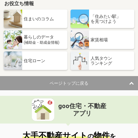
お役立ち情報
「住みたい駅」
住まいのコラム
を見つけよう
暮らしのデータ
家賃相場
(補助金・助成金情報)
人気タウン
住宅ローン
ランキング
ページトップに戻る
goo住宅・不動産
アプリ
大手不動産サイト
物件
の
を