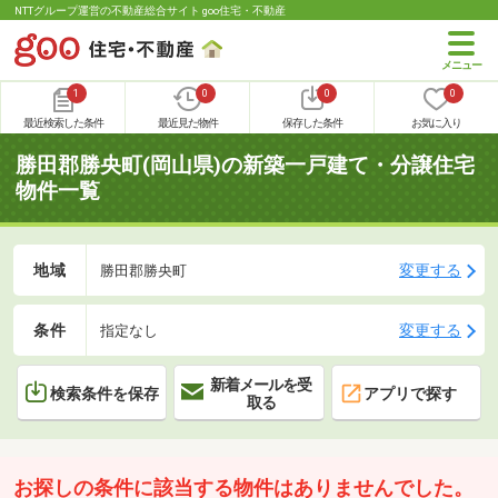
NTTグループ運営の不動産総合サイト goo住宅・不動産
1
0
0
0
最近検索した条件
最近見た物件
保存した条件
お気に入り
勝田郡勝央町(岡山県)の新築一戸建て・分譲住宅
物件一覧
地域
変更する
勝田郡勝央町
条件
変更する
指定なし
新着メールを受
検索条件を保存
アプリで探す
取る
お探しの条件に該当する物件はありませんでした。