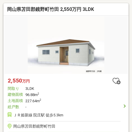
岡山県苫田郡鏡野町竹田 2,550万円 3LDK
2,550
万円
間取り
3LDK
建物面積
2
96.88m
土地面積
2
227.64m
総戸数
-
ＪＲ姫新線 院庄駅 徒歩5.3km
岡山県苫田郡鏡野町竹田