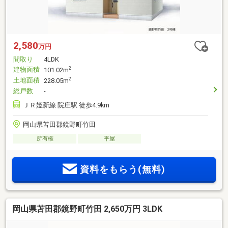
2,580
万円
間取り
4LDK
建物面積
2
101.02m
土地面積
2
228.05m
総戸数
-
ＪＲ姫新線 院庄駅 徒歩4.9km
岡山県苫田郡鏡野町竹田
所有権
平屋
資料をもらう(無料)
岡山県苫田郡鏡野町竹田 2,650万円 3LDK