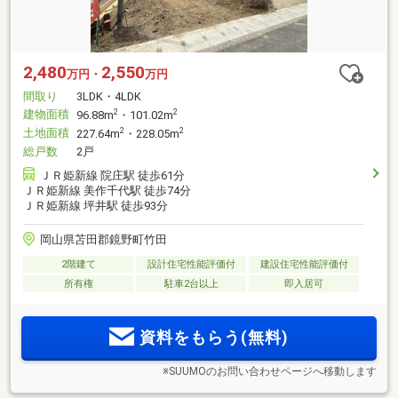
2,480
2,550
万円・
万円
間取り
3LDK・4LDK
建物面積
2
2
96.88m
・101.02m
土地面積
2
2
227.64m
・228.05m
総戸数
2戸
ＪＲ姫新線 院庄駅 徒歩61分
ＪＲ姫新線 美作千代駅 徒歩74分
ＪＲ姫新線 坪井駅 徒歩93分
岡山県苫田郡鏡野町竹田
2階建て
設計住宅性能評価付
建設住宅性能評価付
所有権
駐車2台以上
即入居可
資料をもらう(無料)
※SUUMOのお問い合わせページへ移動します