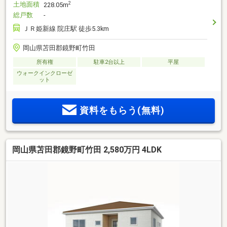
土地面積
2
228.05m
総戸数
-
ＪＲ姫新線 院庄駅 徒歩5.3km
岡山県苫田郡鏡野町竹田
所有権
駐車2台以上
平屋
ウォークインクローゼ
ット
資料をもらう(無料)
岡山県苫田郡鏡野町竹田 2,580万円 4LDK