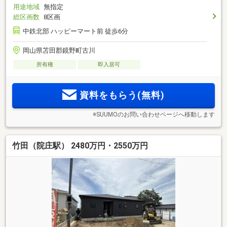
用途地域
無指定
総区画数
8区画
中鉄北部 ハッピーマート前 徒歩6分
岡山県苫田郡鏡野町古川
所有権
即入居可
資料をもらう(無料)
※SUUMOのお問い合わせページへ移動します
竹田（院庄駅） 2480万円・2550万円