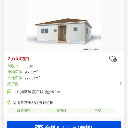
2,650
万円
間取り
3LDK
建物面積
2
96.88m
土地面積
2
227.64m
総戸数
-
ＪＲ姫新線 院庄駅 徒歩5.3km
岡山県苫田郡鏡野町竹田
駐車場有り
所有権
平屋
資料をもらう(無料)