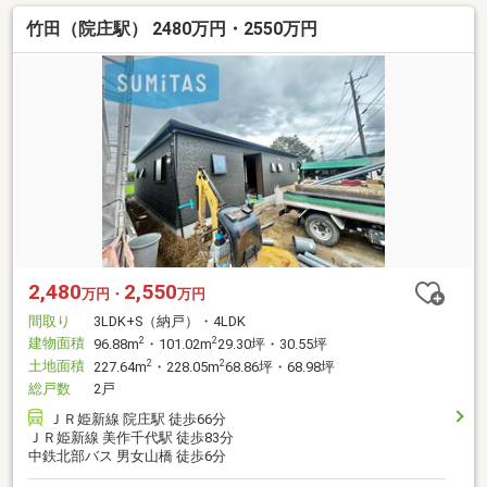
竹田（院庄駅） 2480万円・2550万円
2,480
2,550
万円・
万円
間取り
3LDK+S（納戸）・4LDK
建物面積
2
2
96.88m
・101.02m
29.30坪・30.55坪
土地面積
2
2
227.64m
・228.05m
68.86坪・68.98坪
総戸数
2戸
ＪＲ姫新線 院庄駅 徒歩66分
ＪＲ姫新線 美作千代駅 徒歩83分
中鉄北部バス 男女山橋 徒歩6分