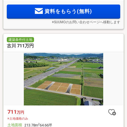
資料をもらう(無料)
※SUUMOのお問い合わせページへ移動します
建築条件付土地
古川 711万円
711
万円
※土地価格のみ
土地面積
2
213.78m
64.66坪