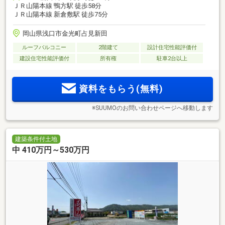
ＪＲ山陽本線 鴨方駅 徒歩58分
ＪＲ山陽本線 新倉敷駅 徒歩75分
岡山県浅口市金光町占見新田
ルーフバルコニー
2階建て
設計住宅性能評価付
建設住宅性能評価付
所有権
駐車2台以上
資料をもらう(無料)
※SUUMOのお問い合わせページへ移動します
建築条件付土地
中 410万円～530万円