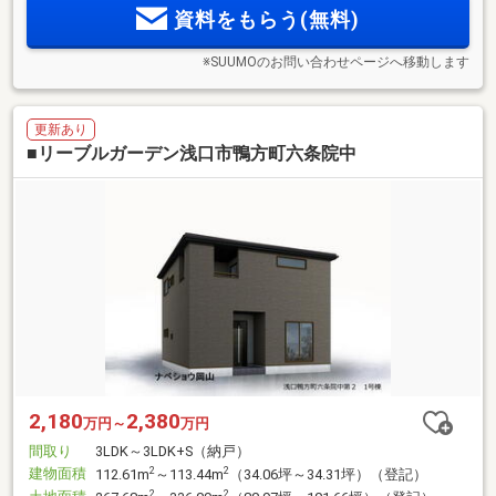
資料をもらう(無料)
※SUUMOのお問い合わせページへ移動します
更新あり
■リーブルガーデン浅口市鴨方町六条院中
2,180
2,380
万円～
万円
間取り
3LDK～3LDK+S（納戸）
建物面積
2
2
112.61m
～113.44m
（34.06坪～34.31坪）（登記）
2
2