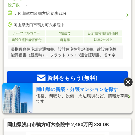
総戸数
-
ＪＲ山陽本線 鴨方駅 徒歩22分
岡山県浅口市鴨方町六条院中
ルーフバルコニー
2階建て
設計住宅性能評価付
建設住宅性能評価付
所有権
駐車2台以上
長期優良住宅認定通知書、設計住宅性能評価書、建設住宅性
能評価書（新築時）、フラット３５・S適合証明書、省エネル
ギー対策、フラット３５Sに対応、駐車３台以上可、土地50坪
以上、ＬＤＫ１８畳以上、閑静な住宅地、庭１０坪以上、シ
ャワー付洗面化粧台、トイレ２ヶ所、２階建、ウォークイン
資料をもらう(無料)
クローゼット、ルーフバルコニー、隣家との間隔が大きい
岡山県の新築・分譲マンションを探す
見学予約をする(無料)
価格、間取り、設備、周辺環境など、情報が満載
です
※SUUMOのお問い合わせページへ移動します
岡山県浅口市鴨方町六条院中 2,480万円 3SLDK