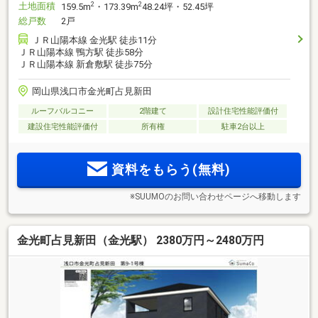
土地面積
2
2
159.5m
・173.39m
48.24坪・52.45坪
総戸数
2戸
ＪＲ山陽本線 金光駅 徒歩11分
ＪＲ山陽本線 鴨方駅 徒歩58分
ＪＲ山陽本線 新倉敷駅 徒歩75分
岡山県浅口市金光町占見新田
ルーフバルコニー
2階建て
設計住宅性能評価付
建設住宅性能評価付
所有権
駐車2台以上
資料をもらう(無料)
※SUUMOのお問い合わせページへ移動します
金光町占見新田（金光駅） 2380万円～2480万円