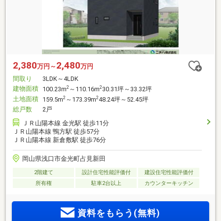
2,380
2,480
万円～
万円
間取り
3LDK～4LDK
建物面積
2
2
100.23m
～110.16m
30.31坪～33.32坪
土地面積
2
2
159.5m
～173.39m
48.24坪～52.45坪
総戸数
2戸
ＪＲ山陽本線 金光駅 徒歩11分
ＪＲ山陽本線 鴨方駅 徒歩57分
ＪＲ山陽本線 新倉敷駅 徒歩76分
岡山県浅口市金光町占見新田
2階建て
設計住宅性能評価付
建設住宅性能評価付
所有権
駐車2台以上
カウンターキッチン
資料をもらう(無料)