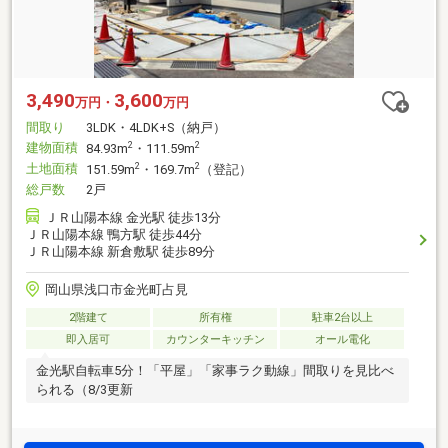
3,490
3,600
万円・
万円
間取り
3LDK・4LDK+S（納戸）
建物面積
2
2
84.93m
・111.59m
土地面積
2
2
151.59m
・169.7m
（登記）
総戸数
2戸
ＪＲ山陽本線 金光駅 徒歩13分
ＪＲ山陽本線 鴨方駅 徒歩44分
ＪＲ山陽本線 新倉敷駅 徒歩89分
岡山県浅口市金光町占見
2階建て
所有権
駐車2台以上
即入居可
カウンターキッチン
オール電化
金光駅自転車5分！「平屋」「家事ラク動線」間取りを見比べ
られる（8/3更新