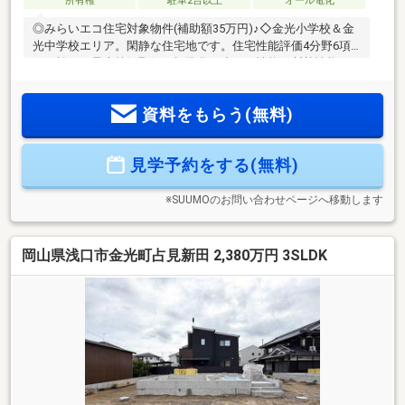
所有権
駐車2台以上
オール電化
◎みらいエコ住宅対象物件(補助額35万円)♪◇金光小学校＆金
光中学校エリア。閑静な住宅地です。住宅性能評価4分野6項
目に於いて最上等級取得を標準化！省エネ性能・断熱性能に
優れたZEH水準の物件です。施工業者：(株)アーネストワン
(分譲住宅シェアNo.1の飯田グループH)お引渡しから6ヶ月・2
資料をもらう(無料)
年・5年・10年後、計4回の無料定期点検。長期保証システム
もあり購入後も安心♪『クレイドルガーデン浅口市金光町占見
新田第9(限定2棟)』は土地付き新築分譲住宅が大変お求め易い
見学予約をする(無料)
価格となっております。物件や住宅ローンに関するご相談
等、お気軽にお待ちしております(^^)/
※SUUMOのお問い合わせページへ移動します
岡山県浅口市金光町占見新田 2,380万円 3SLDK