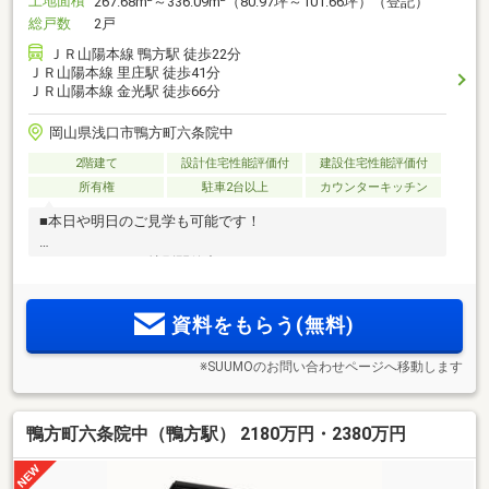
土地面積
267.68m
～336.09m
（80.97坪～101.66坪）（登記）
総戸数
2戸
ＪＲ山陽本線 鴨方駅 徒歩22分
ＪＲ山陽本線 里庄駅 徒歩41分
ＪＲ山陽本線 金光駅 徒歩66分
岡山県浅口市鴨方町六条院中
2階建て
設計住宅性能評価付
建設住宅性能評価付
所有権
駐車2台以上
カウンターキッチン
■本日や明日のご見学も可能です！
■ナベショウだけ特別開催中です！！
資料をもらう(無料)
※SUUMOのお問い合わせページへ移動します
鴨方町六条院中（鴨方駅） 2180万円・2380万円