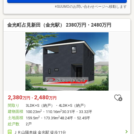
※SUUMOのお問い合わせページへ移動します
金光町占見新田（金光駅） 2380万円・2480万円
2,380
2,480
万円・
万円
間取り
3LDK+S（納戸）・4LDK+S（納戸）
建物面積
2
2
100.23m
・110.16m
30.31坪・33.32坪
土地面積
2
2
159.5m
・173.39m
48.24坪・52.45坪
総戸数
2戸
ＪＲ山陽本線 金光駅 徒歩11分