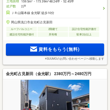
土地面積
2
2
159.5m
・173.39m
48.24坪・52.45坪
総戸数
2戸
ＪＲ山陽本線 金光駅 徒歩10分
岡山県浅口市金光町占見新田
ルーフバルコニー
2階建て
設計住宅性能評価付
建設住宅性能評価付
所有権
駐車2台以上
資料をもらう(無料)
※SUUMOのお問い合わせページへ移動します
金光町占見新田（金光駅） 2380万円～2480万円