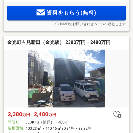
資料をもらう(無料)
※SUUMOのお問い合わせページへ移動します
金光町占見新田（金光駅） 2380万円・2480万円
2,380
2,480
万円・
万円
間取り
3LDK+S（納戸）・4LDK
建物面積
2
2
100.23m
・110.16m
30.31坪・33.32坪