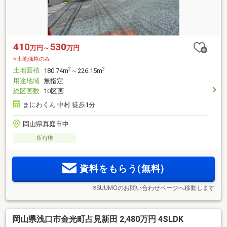
410
530
万円～
万円
※土地価格のみ
土地面積
2
2
180.74m
～226.15m
用途地域
無指定
総区画数
10区画
まにわくん 中村 徒歩1分
岡山県真庭市中
所有権
資料をもらう(無料)
※SUUMOのお問い合わせページへ移動します
岡山県浅口市金光町占見新田 2,480万円 4SLDK