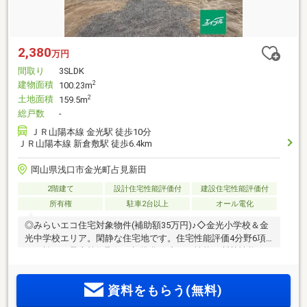
2,380
万円
間取り
3SLDK
建物面積
2
100.23m
土地面積
2
159.5m
総戸数
-
ＪＲ山陽本線 金光駅 徒歩10分
ＪＲ山陽本線 新倉敷駅 徒歩6.4km
岡山県浅口市金光町占見新田
2階建て
設計住宅性能評価付
建設住宅性能評価付
所有権
駐車2台以上
オール電化
◎みらいエコ住宅対象物件(補助額35万円)♪◇金光小学校＆金
光中学校エリア。閑静な住宅地です。住宅性能評価4分野6項
目に於いて最上等級取得を標準化！省エネ性能・断熱性能に
優れたZEH水準の物件です。施工業者：(株)アーネストワン
(分譲住宅シェアNo.1の飯田グループH)お引渡しから6ヶ月・2
資料をもらう(無料)
年・5年・10年後、計4回の無料定期点検。長期保証システム
もあり購入後も安心♪『クレイドルガーデン浅口市金光町占見