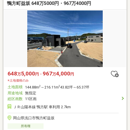
鴨方町益坂 648万5000円・967万4000円
648
5,000
967
4,000
万
円・
万
円
※土地価格のみ
土地面積
2
2
144.88m
～216.11m
43.82坪～65.37坪
用途地域
無指定
総区画数
11区画
ＪＲ山陽本線 鴨方駅 車利用 2.7km
岡山県浅口市鴨方町益坂
所有権