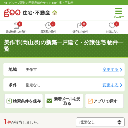
NTTグループ運営の不動産総合サイト goo住宅・不動産
1
0
0
0
最近検索した条件
最近見た物件
保存した条件
お気に入り
美作市(岡山県)の新築一戸建て・分譲住宅 物件一
覧
地域
変更する
美作市
条件
変更する
指定なし
新着メールを受
検索条件を保存
アプリで探す
取る
1
件
が該当しました。