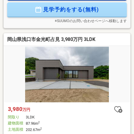
新田第9(限定2棟)』は土地付き新築分譲住宅が大変お求め易い
見学予約をする(無料)
価格となっております。物件や住宅ローンに関するご相談
等、お気軽にお待ちしております(^^)/
※SUUMOのお問い合わせページへ移動します
岡山県浅口市金光町占見 3,980万円 3LDK
3,980
万円
間取り
3LDK
建物面積
2
87.96m
土地面積
2
202.67m