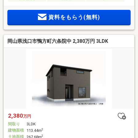
資料をもらう(無料)
岡山県浅口市鴨方町六条院中 2,380万円 3LDK
2,380
万円
間取り
3LDK
建物面積
2
113.44m
土地面積
2
267.68m