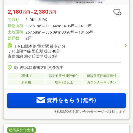
2,180
2,380
万円～
万円
間取り
3LDK～3LDK
建物面積
2
2
112.61m
～113.44m
34.06坪～34.31坪
土地面積
2
2
267.68m
～336.09m
80.97坪～101.66坪
総戸数
2戸
ＪＲ山陽本線 鴨方駅 徒歩21分
ＪＲ山陽本線 里庄駅 徒歩40分
寄島西線 鳩ケ丘団地 徒歩3分
岡山県浅口市鴨方町六条院中
2階建て
設計住宅性能評価付
建設住宅性能評価付
所有権
駐車2台以上
カウンターキッチン
資料をもらう(無料)
※SUUMOのお問い合わせページへ移動します
建築条件付土地