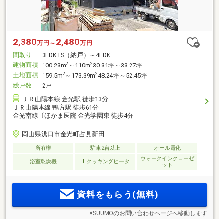
2,380
2,480
万円～
万円
間取り
3LDK+S（納戸）～4LDK
建物面積
2
2
100.23m
～110m
30.31坪～33.27坪
土地面積
2
2
159.5m
～173.39m
48.24坪～52.45坪
総戸数
2戸
ＪＲ山陽本線 金光駅 徒歩13分
ＪＲ山陽本線 鴨方駅 徒歩61分
金光南線〔ほかま医院 金光学園東 徒歩4分
岡山県浅口市金光町占見新田
所有権
駐車2台以上
オール電化
ウォークインクローゼ
浴室乾燥機
IHクッキングヒータ
ット
資料をもらう(無料)
※SUUMOのお問い合わせページへ移動します