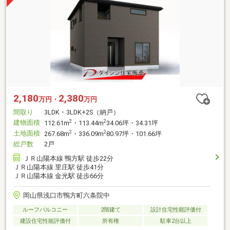
2,180
2,380
万円・
万円
間取り
3LDK・3LDK+2S（納戸）
建物面積
2
2
112.61m
・113.44m
34.06坪・34.31坪
土地面積
2
2
267.68m
・336.09m
80.97坪・101.66坪
総戸数
2戸
ＪＲ山陽本線 鴨方駅 徒歩22分
ＪＲ山陽本線 里庄駅 徒歩41分
ＪＲ山陽本線 金光駅 徒歩66分
岡山県浅口市鴨方町六条院中
ルーフバルコニー
2階建て
設計住宅性能評価付
建設住宅性能評価付
所有権
駐車2台以上