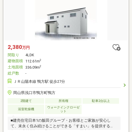
2,380
万円
間取り
4LDK
建物面積
2
112.61m
土地面積
2
336.09m
総戸数
-
ＪＲ山陽本線 鴨方駅 徒歩27分
岡山県浅口市鴨方町鴨方
2階建て
所有権
駐車2台以上
ウォークインクローゼ
浴室乾燥機
ット
■建売住宅日本1の飯田グループ・お客様とご家族が安心し
て、末永く住み続けることができる「すまい」を提供する
為、住宅性能評価を取得・シェアNo.1（国内約30%）だからで