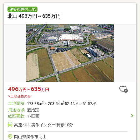
建築条件付土地
北山 496万円～635万円
496
635
万円～
万円
※土地価格のみ
土地面積
2
2
173.38m
～203.54m
52.44坪～61.57坪
用途地域
無指定
総区画数
17区画
高速バス 美作インター 徒歩10分
岡山県美作市北山