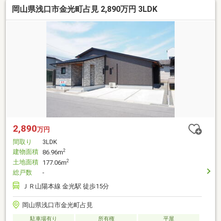
岡山県浅口市金光町占見 2,890万円 3LDK
2,890
万円
間取り
3LDK
建物面積
2
86.96m
土地面積
2
177.06m
総戸数
-
ＪＲ山陽本線 金光駅 徒歩15分
岡山県浅口市金光町占見
駐車場有り
所有権
平屋