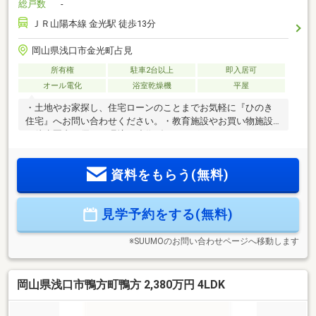
総戸数
-
ＪＲ山陽本線 金光駅 徒歩13分
岡山県浅口市金光町占見
所有権
駐車2台以上
即入居可
オール電化
浴室乾燥機
平屋
・土地やお家探し、住宅ローンのことまでお気軽に『ひのき
住宅』へお問い合わせください。・教育施設やお買い物施設
が徒歩圏内で優しい環境・造作ダイニングでおしゃれなキッ
チン空間▼設備・リビング家具セット・照明・カーテン全室
完備・エアコン2台完備▼周辺環境・ドラッグコスモス金光
資料をもらう(無料)
店：徒歩4分・マルナカ金光店：徒歩12分・セブンイレブン金
光学園前店：徒歩16分・金光小学校：徒歩8分・金光中学校：
徒歩7分・三和保育園：徒歩4分・金光幼稚園：徒歩8分
見学予約をする(無料)
※SUUMOのお問い合わせページへ移動します
岡山県浅口市鴨方町鴨方 2,380万円 4LDK