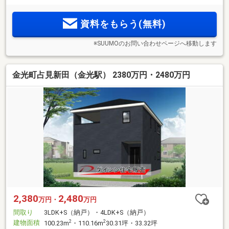
資料をもらう(無料)
※SUUMOのお問い合わせページへ移動します
金光町占見新田（金光駅） 2380万円・2480万円
2,380
2,480
万円・
万円
間取り
3LDK+S（納戸）・4LDK+S（納戸）
建物面積
2
2
100.23m
・110.16m
30.31坪・33.32坪