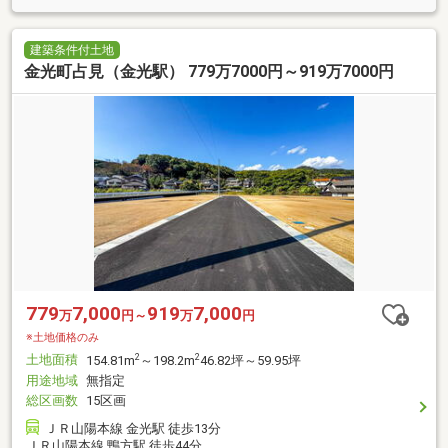
建築条件付土地
金光町占見（金光駅） 779万7000円～919万7000円
779
7,000
919
7,000
万
円～
万
円
※土地価格のみ
土地面積
2
2
154.81m
～198.2m
46.82坪～59.95坪
用途地域
無指定
総区画数
15区画
ＪＲ山陽本線 金光駅 徒歩13分
ＪＲ山陽本線 鴨方駅 徒歩44分