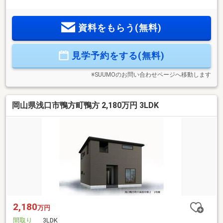
きる「高品質」な家を「好価格」で。・ご購入後もずっとサ
ポート「すまいーだPLUS」（2024年分譲戸建て販売棟数約
資料をもらう(無料)
40.000棟）■ヤマダの新築購入安心サポート・気になる近隣、
周辺の洪水状況などの聞き込み調査♪・住宅ローンは10数社の
中からお客様にあったローン会社をご提案いたします♪・住宅
見学予約をする(無料)
ローン事務代行手数料など不要♪・購入後の給付金，助成金の
無料サポート♪
※SUUMOのお問い合わせページへ移動します
岡山県浅口市鴨方町鴨方 2,180万円 3LDK
2,180
万円
間取り
3LDK