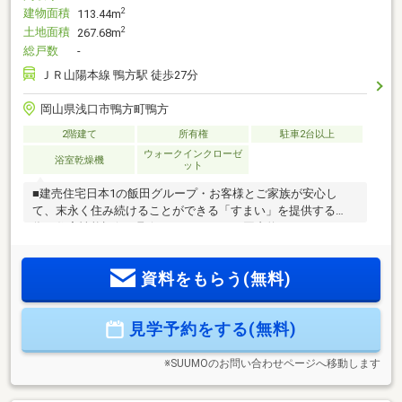
建物面積
2
113.44m
土地面積
2
267.68m
総戸数
-
ＪＲ山陽本線 鴨方駅 徒歩27分
岡山県浅口市鴨方町鴨方
2階建て
所有権
駐車2台以上
ウォークインクローゼ
浴室乾燥機
ット
■建売住宅日本1の飯田グループ・お客様とご家族が安心し
て、末永く住み続けることができる「すまい」を提供する
為、住宅性能評価を取得・シェアNo.1（国内約30%）だからで
きる「高品質」な家を「好価格」で。・ご購入後もずっとサ
ポート「すまいーだPLUS」（2024年分譲戸建て販売棟数約
資料をもらう(無料)
40.000棟）■ヤマダの新築購入安心サポート・気になる近隣、
周辺の洪水状況などの聞き込み調査♪・住宅ローンは10数社の
中からお客様にあったローン会社をご提案いたします♪・住宅
見学予約をする(無料)
ローン事務代行手数料など不要♪・購入後の給付金，助成金の
無料サポート♪
※SUUMOのお問い合わせページへ移動します