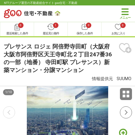
NTTグループ運営の不動産総合サイト goo住宅・不動産
0
1
0
0
最近検索した条件
最近見た物件
保存した条件
お気に入り
プレサンス ロジェ 阿倍野寺田町（大阪府
大阪市阿倍野区天王寺町北２丁目247番36
の一部（地番） 寺田町駅 プレサンス）新
築マンション・分譲マンション
情報提供元
SUUMO
1
/
10