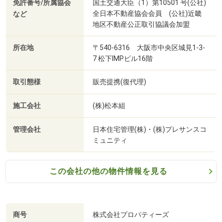
免許番号/所属協会
国土交通大臣（1）第10501 号(公社)
全日本不動産協会会員 (公社)近畿
など
地区不動産公正取引協議会加盟
所在地
〒540-6316 大阪市中央区城見1-3-
7 松下IMPビル16階
取引態様
販売提携(復代理)
施工会社
(株)松本組
管理会社
日本住宅管理(株)・(株)プレサンスコ
ミュニティ
この会社の他の物件情報を見る
商号
株式会社プロパティーズ