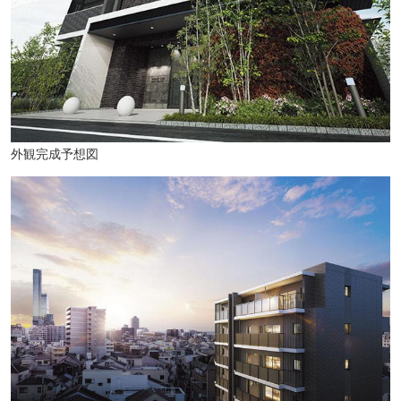
外観完成予想図
あべの and(徒歩21分・約1610m)