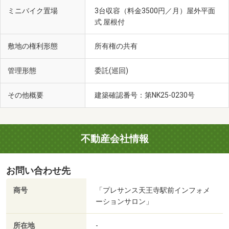
ミニバイク置場
3台収容（料金3500円／月）屋外平面
式 屋根付
敷地の権利形態
所有権の共有
管理形態
委託(巡回)
その他概要
建築確認番号：第NK25-0230号
不動産会社情報
キツツキ食堂(徒歩7分・約560m)
お問い合わせ先
商号
「プレサンス天王寺駅前インフォメ
ーションサロン」
所在地
-