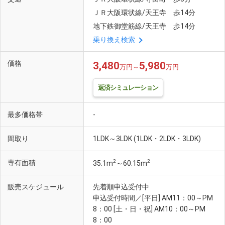
ＪＲ大阪環状線/天王寺 歩14分
地下鉄御堂筋線/天王寺 歩14分
乗り換え検索
価格
3,480
5,980
万円～
万円
返済シミュレーション
最多価格帯
-
間取り
1LDK～3LDK (1LDK・2LDK・3LDK)
2
2
専有面積
35.1m
～60.15m
販売スケジュール
先着順申込受付中
申込受付時間／[平日] AM11：00～PM
8：00 [土・日・祝] AM10：00～PM
8：00