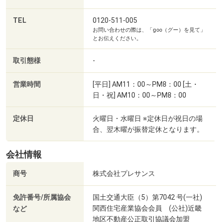
TEL
0120-511-005
お問い合わせの際は、「goo（グー）を見て」
とお伝えください。
取引態様
-
営業時間
[平日] AM11：00～PM8：00 [土・
日・祝] AM10：00～PM8：00
BARCHETTA(徒歩4分・約310m)
定休日
火曜日・水曜日 ※定休日が祝日の場
合、翌木曜が振替定休となります。
会社情報
商号
株式会社プレサンス
免許番号/所属協会
国土交通大臣（5）第7042 号(一社)
関西住宅産業協会会員 (公社)近畿
など
地区不動産公正取引協議会加盟