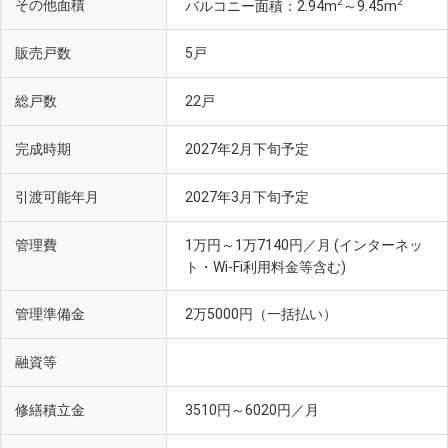
2
2
その他面積
バルコニー面積：2.94m
～9.45m
販売戸数
5戸
総戸数
22戸
完成時期
2027年2月下旬予定
引渡可能年月
2027年3月下旬予定
管理費
1万円～1万7140円／月 (インターネッ
ト・Wi-Fi利用料金等含む)
管理準備金
2万5000円（一括払い）
ドン・キホーテ 寺田町駅店(徒歩6分・約450m)
融資等
修繕積立金
3510円～6020円／月