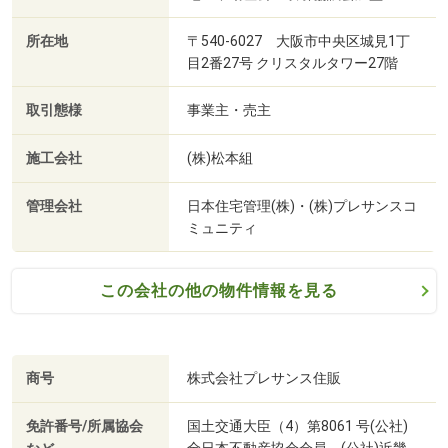
所在地
〒540-6027 大阪市中央区城見1丁
目2番27号 クリスタルタワー27階
取引態様
事業主・売主
堀内チキンライス(徒歩5分・約340m)
施工会社
(株)松本組
管理会社
日本住宅管理(株)・(株)プレサンスコ
ミュニティ
この会社の他の物件情報を見る
商号
株式会社プレサンス住販
免許番号/所属協会
国土交通大臣（4）第8061 号(公社)
全日本不動産協会会員 (公社)近畿