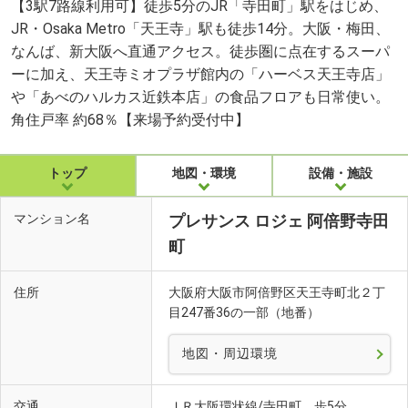
【3駅7路線利用可】徒歩5分のJR「寺田町」駅をはじめ、
JR・Osaka Metro「天王寺」駅も徒歩14分。大阪・梅田、
なんば、新大阪へ直通アクセス。徒歩圏に点在するスーパ
ーに加え、天王寺ミオプラザ館内の「ハーベス天王寺店」
や「あべのハルカス近鉄本店」の食品フロアも日常使い。
角住戸率 約68％【来場予約受付中】
トップ
地図・環境
設備・施設
マンション名
プレサンス ロジェ 阿倍野寺田
町
住所
大阪府大阪市阿倍野区天王寺町北２丁
目247番36の一部（地番）
地図・周辺環境
交通
ＪＲ大阪環状線/寺田町 歩5分