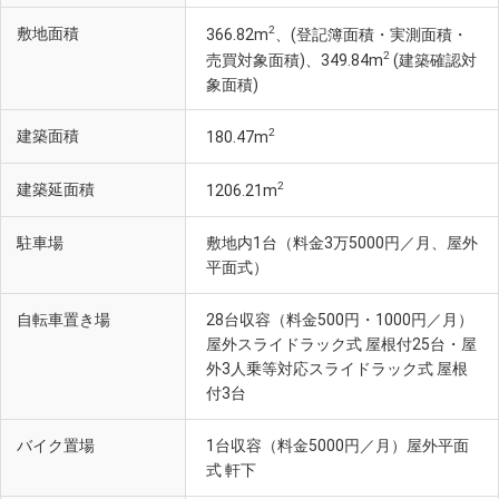
2
敷地面積
366.82m
、(登記簿面積・実測面積・
大阪市立美術館(徒歩22分・約1720m)
2
売買対象面積)、349.84m
(建築確認対
象面積)
2
建築面積
180.47m
2
建築延面積
1206.21m
駐車場
敷地内1台（料金3万5000円／月、屋外
平面式）
自転車置き場
28台収容（料金500円・1000円／月）
屋外スライドラック式 屋根付25台・屋
外3人乗等対応スライドラック式 屋根
付3台
紀伊國屋書店 天王寺ミオ店(徒歩14分・約1110m)
バイク置場
1台収容（料金5000円／月）屋外平面
式 軒下