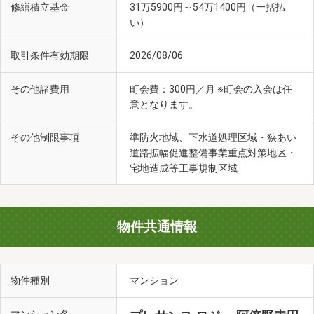
修繕積立基金
31万5900円～54万1400円（一括払
い）
取引条件有効期限
2026/08/06
その他諸費用
町会費：300円／月 ※町会の入会は任
意となります。
その他制限事項
準防火地域、下水道処理区域・狭あい
道路拡幅促進整備事業重点対策地区・
天王寺動物園 てんしばゲート(徒歩21分・約1620m)
宅地造成等工事規制区域
物件共通情報
物件種別
マンション