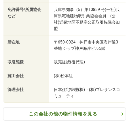
免許番号/所属協会
兵庫県知事（5）第10859 号(一社)兵
庫県宅地建物取引業協会会員 (公
など
社)近畿地区不動産公正取引協議会加
盟
所在地
〒650-0024 神戸市中央区海岸通3
番地 シップ神戸海岸ビル5階
取引態様
販売提携(復代理)
施工会社
(株)松本組
管理会社
日本住宅管理(株)・(株)プレサンスコ
ミュニティ
この会社の他の物件情報を見る