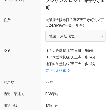
マンション名
プレサンス ロジェ 阿倍野寺田
町
住所
大阪府大阪市阿倍野区天王寺町北２丁
目247番36の一部（地番）
産直市場よってって てんしば店(徒歩17分・約1310m)
地図・周辺環境
交通
ＪＲ大阪環状線/寺田町 歩5分
ＪＲ大阪環状線/天王寺 歩14分
地下鉄御堂筋線/天王寺 歩14分
乗り換え検索
総戸数
22戸
構造・階建て
RC8階建
用途地域
1種住居