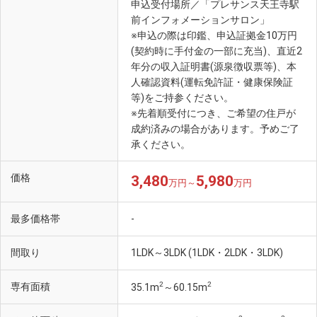
申込受付場所／「プレサンス天王寺駅
前インフォメーションサロン」
※申込の際は印鑑、申込証拠金10万円
万代 天王寺店(徒歩8分・約590m)
(契約時に手付金の一部に充当)、直近2
年分の収入証明書(源泉徴収票等)、本
人確認資料(運転免許証・健康保険証
等)をご持参ください。
※先着順受付につき、ご希望の住戸が
成約済みの場合があります。予めご了
承ください。
価格
3,480
5,980
万円～
万円
最多価格帯
-
間取り
1LDK～3LDK (1LDK・2LDK・3LDK)
2
2
専有面積
35.1m
～60.15m
グリーンマーケットMOA 天王寺店(徒歩9分・約670m)