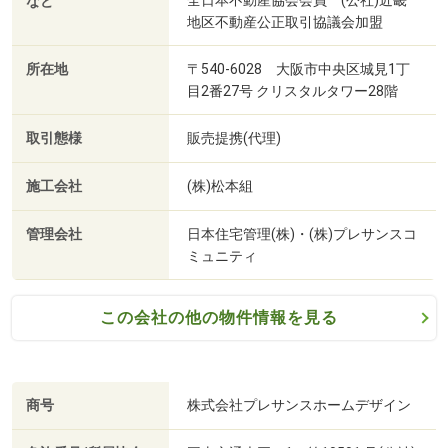
など
てんしば(徒歩17分・約1310m)
地区不動産公正取引協議会加盟
所在地
〒540-6028 大阪市中央区城見1丁
目2番27号 クリスタルタワー28階
取引態様
販売提携(代理)
施工会社
(株)松本組
管理会社
日本住宅管理(株)・(株)プレサンスコ
ミュニティ
この会社の他の物件情報を見る
The Coffee Market 焙煎・ケーキ工房(徒歩11分・約850m)
商号
株式会社プレサンスホームデザイン