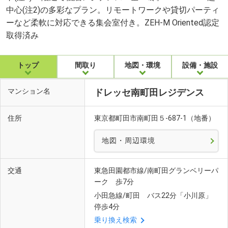
中心(注2)の多彩なプラン。リモートワークや貸切パーティ
ーなど柔軟に対応できる集会室付き。ZEH-M Oriented認定
取得済み
トップ
間取り
地図・環境
設備・施設
マンション名
ドレッセ南町田レジデンス
住所
東京都町田市南町田５-687-1（地番）
地図・周辺環境
交通
東急田園都市線/南町田グランベリーパ
ーク 歩7分
小田急線/町田 バス22分「小川原」
停歩4分
乗り換え検索