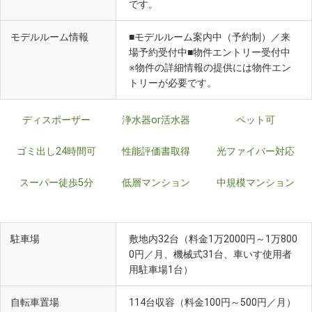
です。
モデルルーム情報
■モデルルーム案内中（予約制）／来
場予約受付中■物件エントリー受付中
※物件の詳細情報の提供には物件エン
トリーが必要です。
ディスポーザー
浄水器or活水器
ペット可
ゴミ出し24時間可
性能評価書取得
光ファイバー対応
スーパー徒歩5分
低層マンション
中規模マンション
駐車場
敷地内32台（料金1万2000円～1万800
0円／月、機械式31台、車いす使用者
用駐車場1台）
自転車置場
114台収容（料金100円～500円／月）