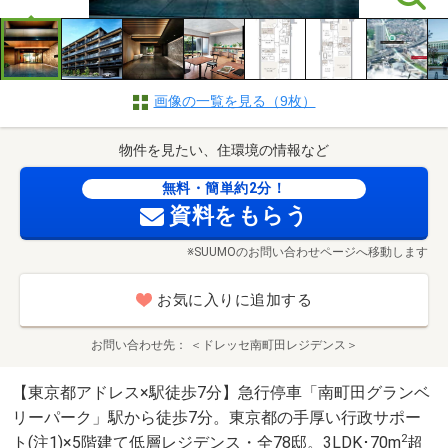
画像の一覧を見る（9枚）
物件を見たい、住環境の情報など
無料・簡単約2分！
資料をもらう
※SUUMOのお問い合わせページへ移動します
お気に入りに追加する
お問い合わせ先
＜ドレッセ南町田レジデンス＞
【東京都アドレス×駅徒歩7分】急行停車「南町田グランベ
リーパーク」駅から徒歩7分。東京都の手厚い行政サポー
2
ト(注1)×5階建て低層レジデンス・全78邸。3LDK･70m
超