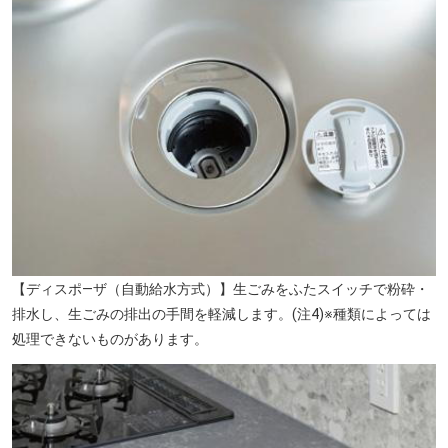
ヤマダデンキ テックランド大和店（徒歩22分／約1700m）
【ディスポ―ザ（自動給水方式）】生ごみをふたスイッチで粉砕・
排水し、生ごみの排出の手間を軽減します。(注4)※種類によっては
処理できないものがあります。
南町田病院（徒歩13分／約1040m）