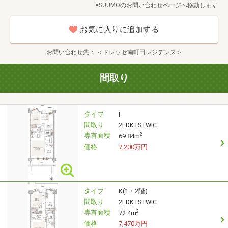
※SUUMOのお問い合わせページへ移動します
お気に入りに追加する
お問い合わせ先
＜ドレッセ南町田レジデンス＞
間取り
タイプ
I
間取り
2LDK+S+WIC
専有面積
2
69.84m
価格
7,200万円
タイプ
K(1・2階)
間取り
2LDK+S+WIC
専有面積
2
72.4m
価格
7,470万円