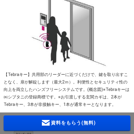
【Tebraキー】共用部のリーダーに近づくだけで、鍵を取り出すこ
となく、扉が解錠します（最大2ｍ）。利便性とセキュリティ性の
向上を両立したハンズフリーシステムです。(概念図)※Tebraキーは
㈱シブタニの登録商標です。※お引渡しする玄関カギは、2本が
Tebraキー、3本が非接触キー、1本が通常キーとなります。
資料をもらう(無料)