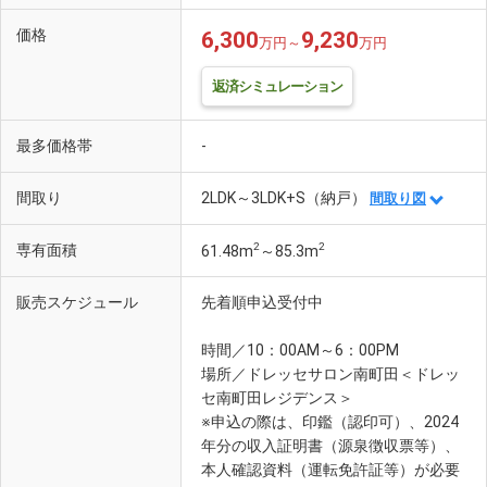
価格
6,300
9,230
万円～
万円
返済シミュレーション
最多価格帯
-
間取り
2LDK～3LDK+S（納戸）
間取り図
2
2
専有面積
61.48m
～85.3m
販売スケジュール
先着順申込受付中
時間／10：00AM～6：00PM
場所／ドレッセサロン南町田＜ドレッ
セ南町田レジデンス＞
※申込の際は、印鑑（認印可）、2024
年分の収入証明書（源泉徴収票等）、
本人確認資料（運転免許証等）が必要