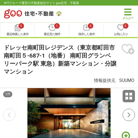
NTTグループ運営の不動産総合サイト goo住宅・不動産
0
1
0
0
最近検索した条件
最近見た物件
保存した条件
お気に入り
ドレッセ南町田レジデンス（東京都町田市
南町田５-687-1（地番） 南町田グランベ
リーパーク駅 東急）新築マンション・分譲
マンション
情報提供元
SUUMO
1
/
9