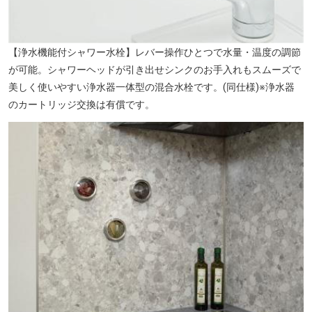
【浄水機能付シャワー水栓】レバー操作ひとつで水量・温度の調節
が可能。シャワーヘッドが引き出せシンクのお手入れもスムーズで
美しく使いやすい浄水器一体型の混合水栓です。(同仕様)※浄水器
のカートリッジ交換は有償です。
東京・湯河原温泉 万葉の湯[提供写真]（徒歩11分・約830m）