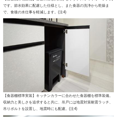
です。節水効果に配慮した仕様とし、また食器の洗浄から乾燥ま
で、食後の水仕事を軽減します。(注4)
ニトリ南町田店（徒歩6分／約450m）
【食器棚標準実装】キッチンカラーに合わせた食器棚を標準装備。
収納力と美しさを追求すると共に、吊戸には地震対策耐震ラッチ、
吊りボルトを設置し、地震時にも配慮。(注4)