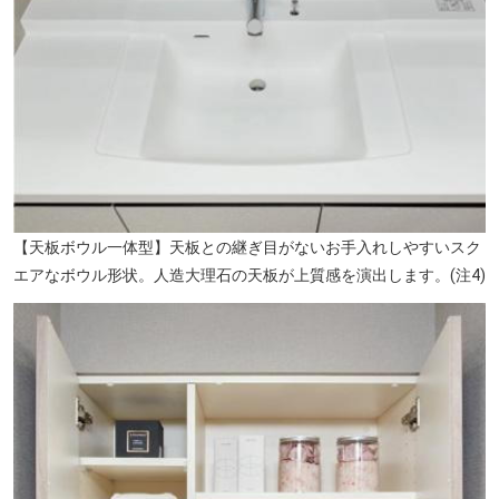
【天板ボウル一体型】天板との継ぎ目がないお手入れしやすいスク
エアなボウル形状。人造大理石の天板が上質感を演出します。(注4)