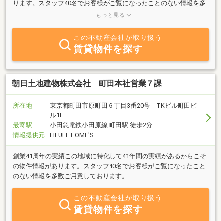
ります。スタッフ40名でお客様がご覧になったことのない情報を多
数ご用意しております。ご案内・詳細な資料のご請求はお気軽にど
もっと見る
うぞ。
この不動産会社が取り扱う
賃貸物件を探す
朝日土地建物株式会社 町田本社営業７課
所在地
東京都町田市原町田６丁目3番20号 TKビル町田ビ
ル1F
最寄駅
小田急電鉄小田原線 町田駅 徒歩2分
情報提供元
LIFULL HOME'S
創業41周年の実績この地域に特化して41年間の実績があるからこそ
の物件情報があります。スタッフ40名でお客様がご覧になったこと
のない情報を多数ご用意しております。
この不動産会社が取り扱う
賃貸物件を探す