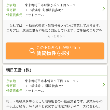
所在地
東京都町田市成瀬が丘２丁目５－１
最寄駅
ＪＲ横浜線 成瀬駅 徒歩3分
情報提供元
アットホーム
当社では、不動産の売買・賃貸仲介メインに営業しております。
エリアは、成瀬に限らず幅広く対応しています。ご希望のエリアを
お申しつけください。 お客様の希望を第一に、きめ細やかな提案
もっと見る
を心掛け、顧客満足を実現します。 当社スタッフは、女性が中心
です。女性ならではの視点でご提案いたします。 是非お気軽に、
この不動産会社が取り扱う
ご来店ください。
賃貸物件を探す
朝日工営（株）
所在地
東京都町田市木曽東１丁目３６－１２
最寄駅
ＪＲ横浜線 古淵駅 徒歩7分
情報提供元
アットホーム
町田・相模原を中心とした地域密着の不動産業者です。創業から40
年以上が経ち、時々刻々と変化する地域の様子やニーズに合わせ、