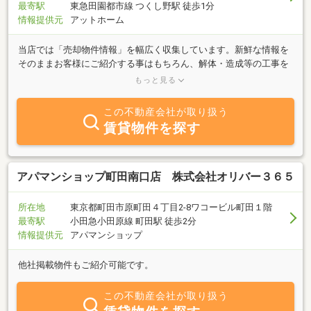
最寄駅
東急田園都市線 つくし野駅 徒歩1分
情報提供元
アットホーム
当店では「売却物件情報」を幅広く収集しています。新鮮な情報を
そのままお客様にご紹介する事はもちろん、解体・造成等の工事を
要す物件についてはその企画・設計・施工も行っております。主力
もっと見る
取引先の建設業者による「建売分譲」の企画・設計も同時に行い、
最適な価格でお客様にご満足いただける提案を行う様常に心がけて
この不動産会社が取り扱う
おります。「未公開物件情報」「最新分譲情報」をお探しのお客様
賃貸物件を探す
や、ご売却をご検討中のお客様・業者様も是非当店にお問合わせ下
さい。
アパマンショップ町田南口店 株式会社オリバー３６５
所在地
東京都町田市原町田４丁目2-8ワコービル町田１階
最寄駅
小田急小田原線 町田駅 徒歩2分
情報提供元
アパマンショップ
他社掲載物件もご紹介可能です。
この不動産会社が取り扱う