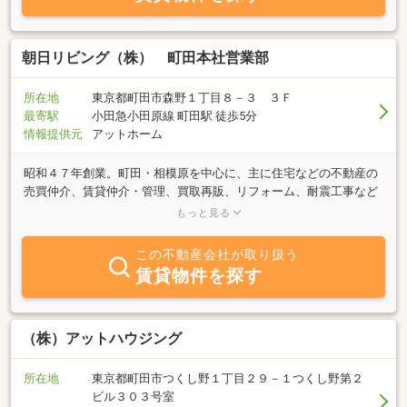
朝日リビング（株） 町田本社営業部
所在地
東京都町田市森野１丁目８－３ ３Ｆ
最寄駅
小田急小田原線 町田駅 徒歩5分
情報提供元
アットホーム
昭和４７年創業。町田・相模原を中心に、主に住宅などの不動産の
売買仲介、賃貸仲介・管理、買取再販、リフォーム、耐震工事など
を行っております。古くから地元のお客様にご支援いただき、現在
もっと見る
は１都３県に１１店舗を構えております。お客様のご希望に合わせ
たご提案を心がけておりますので、まずはお気軽にお話をしてみて
この不動産会社が取り扱う
ください。
賃貸物件を探す
（株）アットハウジング
所在地
東京都町田市つくし野１丁目２９－１つくし野第２
ビル３０３号室