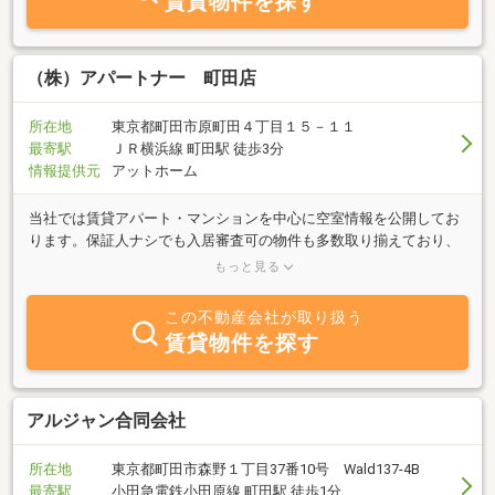
賃貸物件を探す
（株）アパートナー 町田店
所在地
東京都町田市原町田４丁目１５－１１
最寄駅
ＪＲ横浜線 町田駅 徒歩3分
情報提供元
アットホーム
当社では賃貸アパート・マンションを中心に空室情報を公開してお
ります。保証人ナシでも入居審査可の物件も多数取り揃えており、
お客様のご希望の住まいをお探し致します。不動産に関わるご相談
もっと見る
は何でもお気軽にお申し出下さい。社員一同心よりお待ち致してお
ります。
この不動産会社が取り扱う
賃貸物件を探す
アルジャン合同会社
所在地
東京都町田市森野１丁目37番10号 Wald137-4B
最寄駅
小田急電鉄小田原線 町田駅 徒歩1分