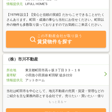
情報提供元
LIFULL HOME'S
【1979年設立】【安心と信頼の実績】だからこそできることがたく
さんあります。町田・成瀬の事なら当社にお任せください。町田以
外の物件も多数取り扱っておりますのでお気軽にご来店ください。
この不動産会社が取り扱う
賃貸物件を探す
（株）市川不動産
所在地
東京都町田市高ヶ坂３丁目３３－１８
最寄駅
小田急小田原線 町田駅 徒歩22分
情報提供元
アットホーム
当社は町田市を中心として、地元不動産の売買・賃貸・管理などの
ご紹介を主な業務内容とする会社です。売りたい・買いたい・借り
たい、ご希望の方、不動産に関する質問は何でもお気軽にご相談く
もっと見る
ださい。豊富な情報力でお客様のご希望に併せたスピーディな対応
を心掛けております。