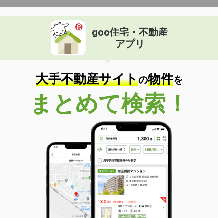
goo住宅・不動産
アプリ
大手不動産サイト
物件
の
を
まとめて検索！