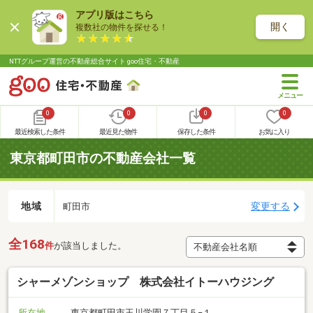
アプリ版はこちら
開く
複数社の物件を探せる！
NTTグループ運営の不動産総合サイト goo住宅・不動産
0
0
0
0
最近検索した条件
最近見た物件
保存した条件
お気に入り
東京都町田市の不動産会社一覧
地域
変更する
町田市
全168
件
が該当しました。
シャーメゾンショップ 株式会社イトーハウジング
所在地
東京都町田市玉川学園７丁目５−１