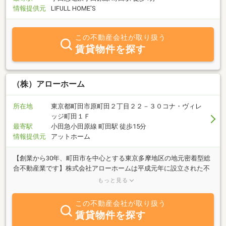
情報提供元
LIFULL HOME'S
この不動産会社が取り扱う
賃貸物件を探す
（株）アローホーム
所在地
東京都町田市原町田２丁目２２－３０コナ・ヴィレ
ッジ町田１Ｆ
最寄駅
小田急小田原線 町田駅 徒歩15分
情報提供元
アットホーム
【創業から30年、町田市を中心とする東京多摩地区の地元密着型総
合不動産業です】株式会社アローホームは平成元年に設立された不
動産会社です。東京都町田市を中心に地域に密着したアパート・マ
もっと見る
ンション・住宅の賃貸仲介、管理等を行っており、現在まで多くの
お客様にお取引をいただいております。地域密着の不動産会社なら
この不動産会社が取り扱う
ではの特選物件や厳選された情報をご用意しておりますのでぜひ一
賃貸物件を探す
度ご来店下さい。不動産の賃貸・仲介事業以外にも、安全対策事業