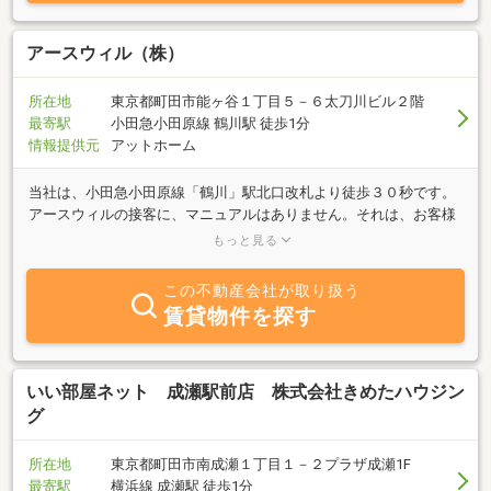
として滑り止め工法（Ｖｉｔ工法）による歩道や階段・通路等の防
滑工事を行っております。人の集まる公共の場所や歩道・階段・傾
斜のある通路等の安全対策として現在注目されている工法です。
アースウィル（株）
所在地
東京都町田市能ヶ谷１丁目５－６太刀川ビル２階
最寄駅
小田急小田原線 鶴川駅 徒歩1分
情報提供元
アットホーム
当社は、小田急小田原線「鶴川」駅北口改札より徒歩３０秒です。
アースウィルの接客に、マニュアルはありません。それは、お客様
一人ひとりと真摯に向き合い、不動産にまつわる悩みや不安を解決
もっと見る
していきます。きめ細かなカウンセリングで、オーダーメイドのお
取り引きを実現します。地域の情報を含め、全国の物件に対応をし
この不動産会社が取り扱う
ております。詳しくはホームページをご確認下さい。
賃貸物件を探す
いい部屋ネット 成瀬駅前店 株式会社きめたハウジン
グ
所在地
東京都町田市南成瀬１丁目１－２プラザ成瀬1F
最寄駅
横浜線 成瀬駅 徒歩1分