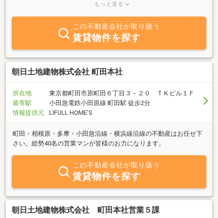
お客様の最高の住まいを提供しております。ずっと暮らしているこ
もっと見る
の「まち」だからこそ、お客様目線で「不動産」との関わりを持
ち、地域の発展へと寄与してまいります。
この不動産会社が取り扱う
賃貸物件を探す
朝日土地建物株式会社 町田本社
所在地
東京都町田市原町田６丁目３－２０ ＴＫビル１Ｆ
最寄駅
小田急電鉄小田原線 町田駅 徒歩2分
情報提供元
LIFULL HOME'S
町田・相模原・多摩・小田急沿線・横浜線沿線の不動産はお任せ下
さい。総勢40名の営業マンが皆様のお力になります。
この不動産会社が取り扱う
賃貸物件を探す
朝日土地建物株式会社 町田本社営業５課