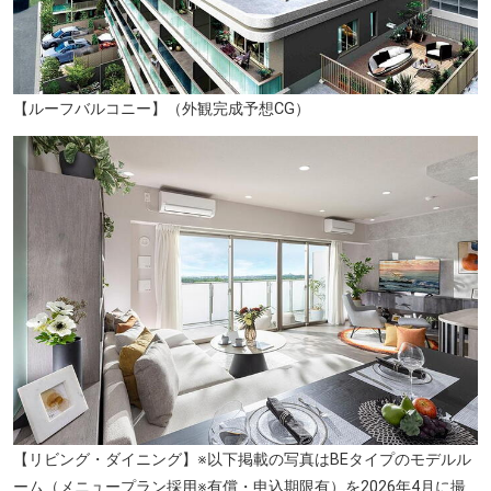
【ルーフバルコニー】（外観完成予想CG）
コープみらい ミニコープ立川店（徒歩6分／約430m）
【リビング・ダイニング】※以下掲載の写真はBEタイプのモデルル
ーム（メニュープラン採用※有償・申込期限有）を2026年4月に撮