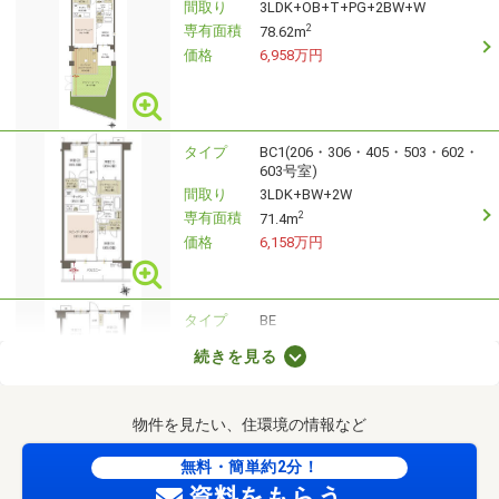
間取り
3LDK+OB+T+PG+2BW+W
専有面積
2
78.62m
価格
6,958万円
タイプ
BC1(206・306・405・503・602・
603号室)
間取り
3LDK+BW+2W
専有面積
2
71.4m
価格
6,158万円
タイプ
BE
間取り
3LDK+BW+2W+N
続きを見る
専有面積
2
75.56m
価格
6,558万円
物件を見たい、住環境の情報など
無料・簡単約2分！
タイプ
BF
資料をもらう