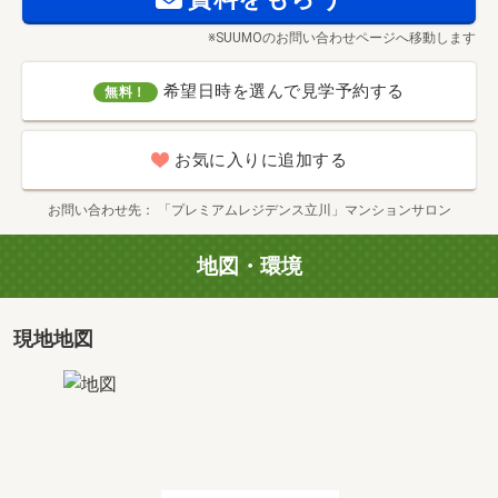
間取り
3LDK+MS(納戸)+BW+W+N
専有面積
2
82.86m
※SUUMOのお問い合わせページへ移動します
価格
7,258万円
希望日時を選んで見学予約する
無料！
タイプ
BK
お気に入りに追加する
間取り
3LDK+MS(納戸)+BW+W+N
専有面積
2
80.88m
お問い合わせ先
「プレミアムレジデンス立川」マンションサロン
価格
7,258万円
地図・環境
タイプ
CB
間取り
3LDK+BW+W+N
専有面積
2
75.56m
現地地図
価格
6,558万円
タイプ
CC
間取り
3LDK+BW+2W+N
専有面積
2
71.4m
価格
6,158万円