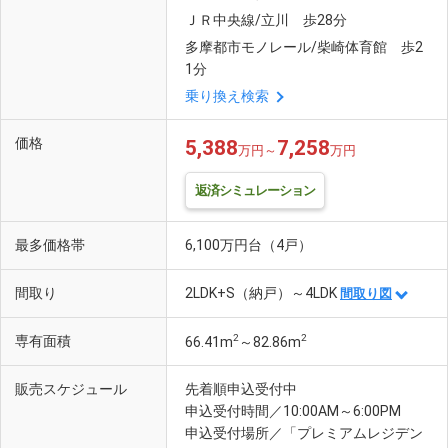
ＪＲ中央線/立川 歩28分
多摩都市モノレール/柴崎体育館 歩2
1分
乗り換え検索
価格
5,388
7,258
万円～
万円
返済シミュレーション
最多価格帯
6,100万円台（4戸）
間取り
2LDK+S（納戸）～4LDK
間取り図
2
2
専有面積
66.41m
～82.86m
販売スケジュール
先着順申込受付中
申込受付時間／10:00AM～6:00PM
申込受付場所／「プレミアムレジデン