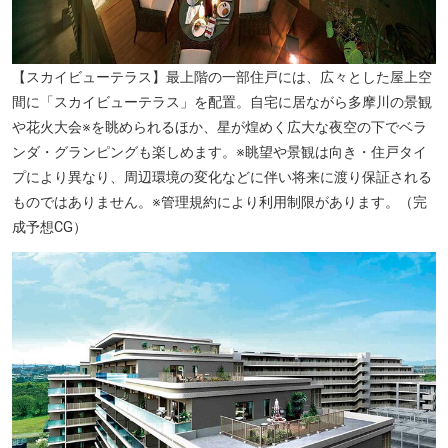
オーケー立川富士見町店（徒歩2分／約150ｍ）
【スカイビューテラス】最上階の一部住戸には、広々とした屋上空
間に「スカイビューテラス」を配置。自宅に居ながら多摩川の景観
や花火大会※を眺められるほか、星が煌めく広大な夜空の下でベラ
ンダ・グランピングも楽しめます。※眺望や景観は向き・住戸タイ
プにより異なり、周辺環境の変化などに伴い将来に渡り保証される
ものではありません。※管理規約により利用制限があります。（完
成予想CG）
アレアレア1（約2190m）