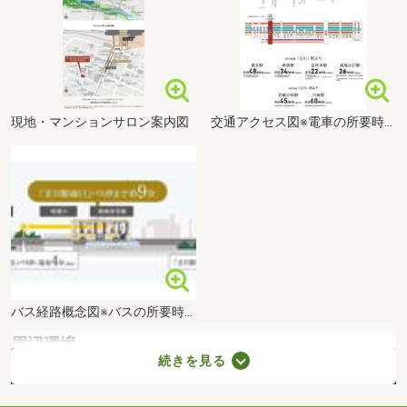
タイプ
BA(3・4F)
間取り
4LDK+3W
専有面積
2
77.35m
価格
6,958万円
現地・マンションサロン案内図
交通アクセス図※電車の所要時間は、通勤時のもので（ ）内は日中平常時のものです。時間帯により異なります。また、乗り換え、待ち時間を含みます。※通勤時=目的駅に7:00AM～9:00AM着、日中時＝目的駅に10:00AM～4:00PMとしています。
バス経路概念図※バスの所要時間は、バス会社発表（立川バス、西武バス調べ）によるもので、交通状況や渋滞事情等により異なる場合があります。
周辺環境
続きを見る