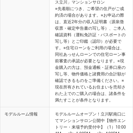
ス立川」マンションサロン
※先着順につき、ご希望の住戸がご成
約済の場合があります。※お申込の際
は、直近2年分の収入証明書（源泉徴
収票・確定申告書の写し等）、ご本人
確認資料（運転免許証・パスポートの
写し等）とご印鑑（認印）が必要で
す。※住宅ローンをご利用の場合は、
同社あっせんローンでの住宅ローン事
前審査の承認が必要となります。※現
金購入の方は、預金通帳・証券口座の
写し等、物件価格と諸費用の合計額が
確認できるものをご準備ください。※
現在所有されているお住まいを売却さ
れた上でのご購入の場合は、諸条件を
満たすことが条件となります。
モデルルーム情報
モデルルームオープン！立川駅南口に
てマンションサロン公開中【物件エン
トリー・来場予約受付中】（1）10:00