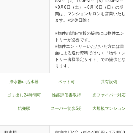
AM～（2）1:00PM～（3）4:00PM～
※8月8日（土）～8月16日（日）の期
間は、マンションサロンを営業いたし
ます。※定休日除く
※物件の詳細情報の提供には物件エン
トリーが必要です。
※物件エントリーいただいた方には書
面による送付資料ではなく「物件エン
トリー者様限定サイト」での提供とな
ります。
浄水器or活水器
ペット可
共有設備
ゴミ出し24時間可
性能評価書取得
光ファイバー対応
始発駅
スーパー徒歩5分
大規模マンション
駐車場
敷地内174台（料金4000円～1万4000