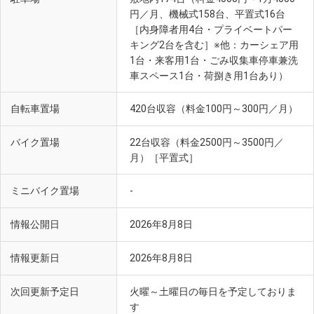
円／月、機械式158台、平置式16台
［内身障者用4台・プライベートパー
キング2台を含む］※他：カーシェア用
1台・来客用1台・ごみ収集車停車兼洗
車スペース1台・荷捌き用1台あり）
自転車置場
420台収容（料金100円～300円／月）
バイク置場
22台収容（料金2500円～3500円／
月）［平置式］
ミニバイク置場
-
情報公開日
2026年8月8日
情報更新日
2026年8月8日
次回更新予定日
火曜～土曜日の毎日を予定しておりま
す