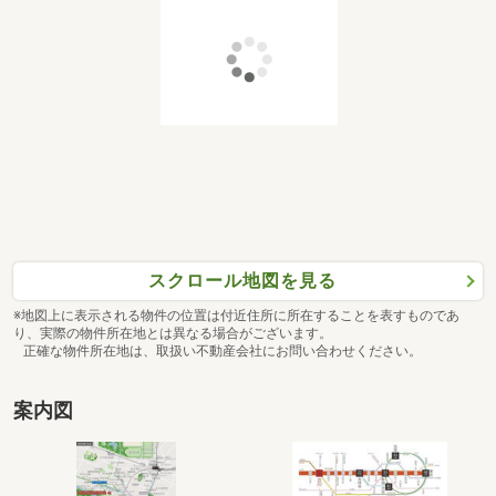
タイプ
CCOS・g
間取り
3LDK+OS+PG+BW+2W+N
専有面積
2
71.4m
価格
6,258万円
タイプ
CF
間取り
3LDK+BW+W+N
専有面積
2
80.88m
価格
7,258万円
タイプ
DAOL・g
スクロール地図を見る
間取り
3LDK+OL+PG+PP+PC+BW+2W
※地図上に表示される物件の位置は付近住所に所在することを表すものであ
専有面積
2
68.73m
り、実際の物件所在地とは異なる場合がございます。
価格
6,048万円
正確な物件所在地は、取扱い不動産会社にお問い合わせください。
タイプ
DB(226・326・425・523・622・7
案内図
20号室)
間取り
3LDK+2W
専有面積
2
66.41m
価格
5,388万円