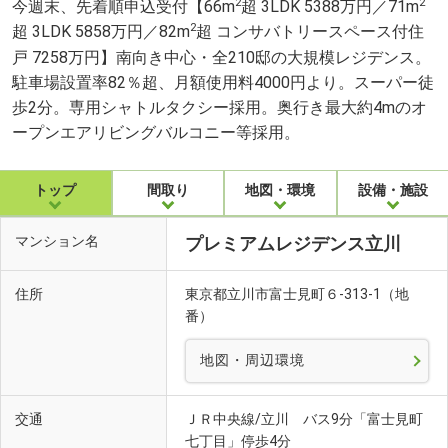
2
2
今週末、先着順申込受付【66m
超 3LDK 5388万円／71m
2
超 3LDK 5858万円／82m
超 コンサバトリースペース付住
戸 7258万円】南向き中心・全210邸の大規模レジデンス。
駐車場設置率82％超、月額使用料4000円より。スーパー徒
歩2分。専用シャトルタクシー採用。奥行き最大約4mのオ
ープンエアリビングバルコニー等採用。
トップ
間取り
地図・環境
設備・施設
マンション名
プレミアムレジデンス立川
住所
東京都立川市富士見町６-313-1（地
番）
地図・周辺環境
交通
ＪＲ中央線/立川 バス9分「富士見町
七丁目」停歩4分