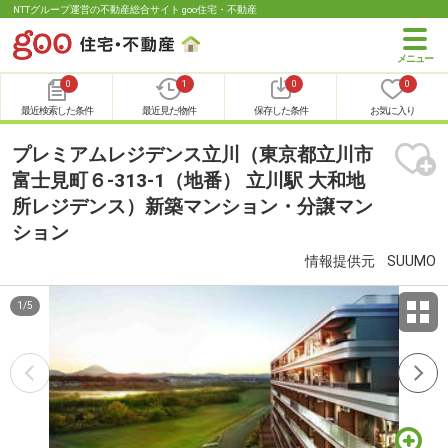
NTTグループ運営の不動産総合サイト goo住宅・不動産
0
1
0
0
最近検索した条件
最近見た物件
保存した条件
お気に入り
プレミアムレジデンス立川（東京都立川市
富士見町６-313-1（地番） 立川駅 大和地
所レジデンス）新築マンション・分譲マン
ション
情報提供元
SUUMO
1
/
5