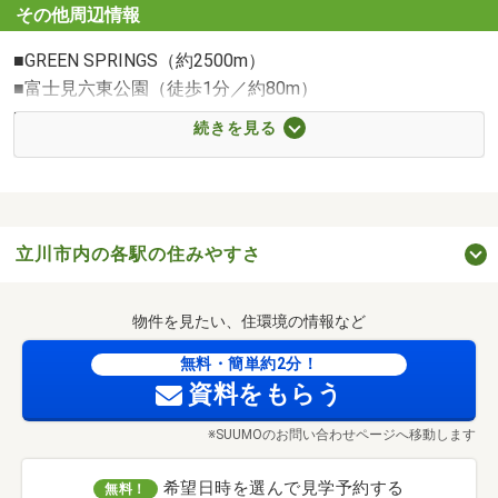
その他周辺情報
■GREEN SPRINGS（約2500m）
■富士見六東公園（徒歩1分／約80m）
■IKEA立川（約2960m）
続きを見る
■多摩川緑地園（徒歩2分／約90m）
■ららぽーと立川立飛（約3980m）
■富士見六公園（徒歩4分／約260m）
■立川高島屋 S.C.（約2380m）
立川市内の各駅の住みやすさ
■諏訪神社（徒歩18分／約1430m）
外観完成予想CG［夜景］※計画段階の図面を基に描き起こしたものに、現地周辺からの写真（2025年11月撮影）と花火を合成したものです。本CGで合成した花火は、7月下旬頃開催予定の「国営昭和記念公園花火大会」を想定したもので、実際とは多少異なります。花火の位置、高さ、大きさ、見え方等を保証するものではありません。また、同大会は今後、打ち上げ場所の変更や中止となる場合があります。
■岡本デンタルクリニック（徒歩3分／約220m）
■多摩川学童保育所（徒歩4分／約290m）
物件を見たい、住環境の情報など
■多摩整形外科（徒歩8分／約630m）
無料・簡単約2分！
■立川たんぽぽ保育園（徒歩7分／約500m）
資料をもらう
■多摩川図書館（徒歩4分／約280m）
■玉川保育園（徒歩10分／約790m）
※SUUMOのお問い合わせページへ移動します
■立川富士見六郵便局（徒歩6分／約480m）
希望日時を選んで見学予約する
無料！