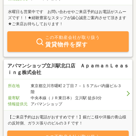
水曜日も営業中です お問い合わせやご来店予約はお電話がスムー
ズです！！★経験豊富なスタッフが誠心誠意ご案内させて頂きます
★ご来店お待ちしております！
この不動産会社が取り扱う
賃貸物件を探す
アパマンショップ立川駅北口店 ＡｐａｍａｎＬｅａｓ
ｉｎｇ株式会社
所在地
東京都立川市曙町２丁目７－１５アルバ内藤ビル３
階
最寄駅
中央本線（ＪＲ東日本） 立川駅 徒歩3分
情報提供元
アパマンショップ
【ご来店予約はお電話がおすすめです！】銀だこ様や洋服の青山様
の反対側、ガラス張りのビルの３Ｆです！