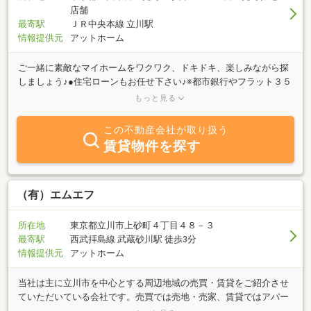
店舗
最寄駅
ＪＲ中央本線 立川駅
情報提供元
アットホーム
ご一緒に素敵なマイホームをワクワク、ドキドキ、楽しみながら探
しましょう♪●住宅ローンもお任せ下さい♪※都市銀行やフラット３５
の「事前審査」を受付けております。また（財）住宅金融普及協会
もっと見る
の認定「住宅ローンアドバイザー」が無理のないローン計画をおす
すめ致します●弊社では、不動産業界で売り出し中のほとんどの物
この不動産会社が取り扱う
件を取り扱い、ご紹介出来ます♪●物件のご案内は、お客様が納得い
賃貸物件を探す
くまで何回でもお付き合いさせて頂きます♪※プロから見たデメリッ
トもしっかりとお伝え致します♪●物件紹介→お申込→ローン「事前
審査」→契約前の重要事項説明→ご契約→ローン「本審査」→ロー
ン契約→火災保険加入→諸費用計算→決済・お引渡し→リフォーム
（有）エムエフ
までワンストップでご対応致します♪
所在地
東京都立川市上砂町４丁目４８－３
最寄駅
西武拝島線 武蔵砂川駅 徒歩3分
情報提供元
アットホーム
当社は主に立川市を中心とする周辺地域の売買・賃貸をご紹介させ
ていただいている会社です。売買では売地・売家、賃貸ではアパー
ト・マンション・戸建はもちろんのこと、貸店舗・事務所や駐車場