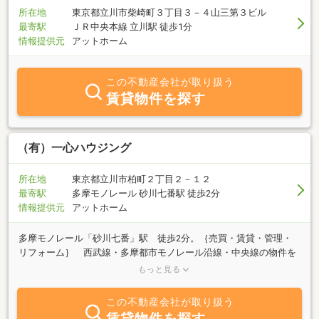
所在地
東京都立川市柴崎町３丁目３－４山三第３ビル
最寄駅
ＪＲ中央本線 立川駅 徒歩1分
情報提供元
アットホーム
この不動産会社が取り扱う
賃貸物件を探す
（有）一心ハウジング
所在地
東京都立川市柏町２丁目２－１２
最寄駅
多摩モノレール 砂川七番駅 徒歩2分
情報提供元
アットホーム
多摩モノレール「砂川七番」駅 徒歩2分。｛売買・賃貸・管理・
リフォーム｝ 西武線・多摩都市モノレール沿線・中央線の物件を
中心に取り扱っております。グリーンベル社の小屋 東京販売店北
もっと見る
杜市清里に貸し農地あります。
この不動産会社が取り扱う
賃貸物件を探す