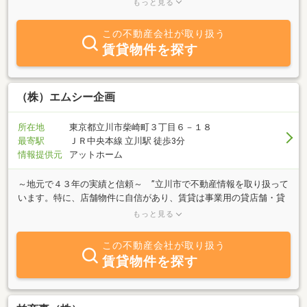
もっと見る
も扱っております。当社物件には、ペットＯＫ・女性専用・駅近・
短期ＯＫ等様々な物件がございます。お客様の物件探しで少しでも
この不動産会社が取り扱う
お力添えになれればと思っております。お気軽にご相談下さい。
賃貸物件を探す
（株）エムシー企画
所在地
東京都立川市柴崎町３丁目６－１８
最寄駅
ＪＲ中央本線 立川駅 徒歩3分
情報提供元
アットホーム
～地元で４３年の実績と信頼～ ”立川市で不動産情報を取り扱って
います。特に、店舗物件に自信があり、賃貸は事業用の貸店舗・貸
事務所・倉庫のみ専門に取り扱っております。 立川駅近辺の飲食
もっと見る
店舗向けの物件や、美容室用の物件にも自信があります。その他、
医療用、整体、物販店などお気軽にお問い合わせ下さい。”
この不動産会社が取り扱う
賃貸物件を探す