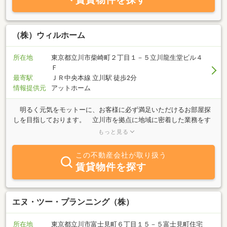
（株）ウィルホーム
所在地
東京都立川市柴崎町２丁目１－５立川龍生堂ビル４
Ｆ
最寄駅
ＪＲ中央本線 立川駅 徒歩2分
情報提供元
アットホーム
明るく元気をモットーに、お客様に必ず満足いただけるお部屋探
しを目指しております。 立川市を拠点に地域に密着した業務をす
すめ、街を愛し、街を盛り上げ、街を知りつくす良き相談相手とな
もっと見る
れるよう努力していきたいと思いますので、是非一度お店へ足をお
運びください。
この不動産会社が取り扱う
賃貸物件を探す
エヌ・ツー・プランニング（株）
所在地
東京都立川市富士見町６丁目１５－５富士見町住宅