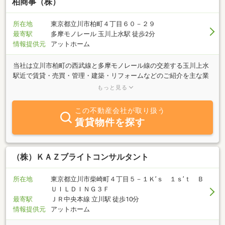
柏商事（株）
所在地
東京都立川市柏町４丁目６０－２９
最寄駅
多摩モノレール 玉川上水駅 徒歩2分
情報提供元
アットホーム
当社は立川市柏町の西武線と多摩モノレール線の交差する玉川上水
駅近で賃貸・売買・管理・建築・リフォームなどのご紹介を主な業
務内容としてる会社です。 地域に密着し４５年間営業し、地元の
もっと見る
信頼と安心を得ております。特に『国立音楽大学の学生さん向け』
の楽器演奏ができるマンション・アパート物件を多数取扱っていま
この不動産会社が取り扱う
す。
賃貸物件を探す
（株）ＫＡＺブライトコンサルタント
所在地
東京都立川市柴崎町４丁目５－１Ｋ’ｓ １ｓ’ｔ Ｂ
ＵＩＬＤＩＮＧ３Ｆ
最寄駅
ＪＲ中央本線 立川駅 徒歩10分
情報提供元
アットホーム