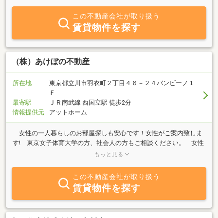
ています。事業用賃貸の専門スタッフが対応させていただきますの
で、多摩地区のエリア情報や業種による専門性などのアドバイスが
この不動産会社が取り扱う
可能です。
賃貸物件を探す
（株）あけぼの不動産
所在地
東京都立川市羽衣町２丁目４６－２４バンビーノ１
Ｆ
最寄駅
ＪＲ南武線 西国立駅 徒歩2分
情報提供元
アットホーム
女性の一人暮らしのお部屋探しも安心です！女性がご案内致しま
す! 東京女子体育大学の方、社会人の方もご相談ください。 女性
専用物件を多数お取り扱いしております。お気軽にご連絡くださ
もっと見る
い。
この不動産会社が取り扱う
賃貸物件を探す