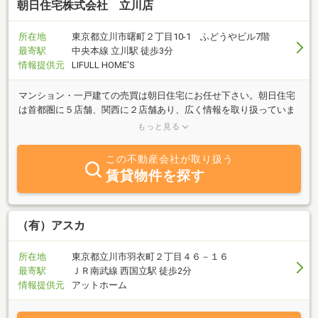
朝日住宅株式会社 立川店
所在地
東京都立川市曙町２丁目10-1 ふどうやビル7階
最寄駅
中央本線 立川駅 徒歩3分
情報提供元
LIFULL HOME'S
マンション・一戸建ての売買は朝日住宅にお任せ下さい。朝日住宅
は首都圏に５店舗、関西に２店舗あり、広く情報を取り扱っていま
す。ダブルコンサルタントのフォロー体制で、お客様のご希望に応
もっと見る
えます。
この不動産会社が取り扱う
賃貸物件を探す
（有）アスカ
所在地
東京都立川市羽衣町２丁目４６－１６
最寄駅
ＪＲ南武線 西国立駅 徒歩2分
情報提供元
アットホーム