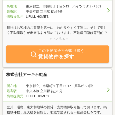
所在地
東京都立川市錦町１丁目6-13 ハイツワタナベ303
最寄駅
中央本線 立川駅 徒歩7分
情報提供元
LIFULL HOME'S
弊社はお客様のご要望を第一に、わかりやすく丁寧に、そして楽し
く不動産取引が出来るよう努めております。不動産用語は専門的で
判り辛いことが多々あると思います。そんな時でも気負いせずなん
もっと見る
でも聞いてください。
この不動産会社が取り扱う
賃貸物件を探す
株式会社アーキ不動産
所在地
東京都立川市曙町１丁目12-17 原島ビル1階
最寄駅
中央本線 立川駅 徒歩8分
情報提供元
LIFULL HOME'S
立川、昭島、東大和地域の賃貸・売買物件取り扱っております。掲
載物件数：最大級を目指し、地域で愛される不動産会社をです。