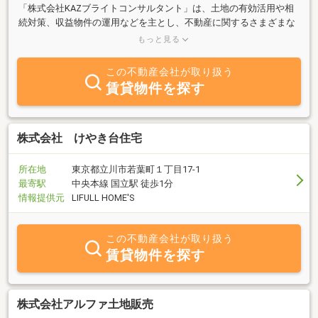
「株式会社KAZブライトコンサルタント」は、土地の有効活用や相
続対策、収益物件の運用などを主とし、不動産に関するさまざまな
ご相談やお悩みを解決する不動産総合コンサルティング会社とし
もっと見る
て、2006年（平成10年）より、多摩地域を中心に多くのお客様から
絶大な信頼を得てきました。「株式会社KAZブライトコンサルタン
この不動産会社が取り扱う
ト」が誇る強みは、ずばり【人】です。金融機関で30年以上、融資
賃貸物件を探す
業務や不動産に関わる相談業務に携わってきた人もおり、そのノウ
ハウや人脈を生かしております。他にも不動産売買・金融・建築な
ど専門分野に長けたスタッフとともに、外部とも太いパイプを築い
ている会社です。だからこそ、お客様のご要望やご相談に対して、
株式会社 けやき台住宅
さまざまな視点から柔軟かつ十分な検討を行ったうえで、最も的確
なご提案をし、あらゆる課題を解決することができるのです。ま
所在地
東京都立川市若葉町１丁目17-1
た、グループ各社の強みを最大限に発揮して、ご相談いただいたお
最寄駅
中央本線 国立駅 徒歩1分
客様をしっかりとサポートしながら多摩地域に寄り添い、地域全体
情報提供元
LIFULL HOME'S
の発展に貢献していく「信頼と実績」の積み重ねを、私たちは何よ
り大切にしています。
この不動産会社が取り扱う
賃貸物件を探す
株式会社アルファ土地販売