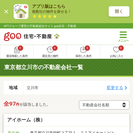
アプリ版はこちら
開く
複数社の物件を探せる！
NTTグループ運営の不動産総合サイト goo住宅・不動産
0
0
0
0
最近検索した条件
最近見た物件
保存した条件
お気に入り
東京都立川市の不動産会社一覧
地域
変更する
立川市
全97
件
が該当しました。
アイホーム（株）
所在地
東京都立川市錦町２丁目１－２７アイホームビル