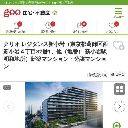
NTTグループ運営の不動産総合サイト goo住宅・不動産
0
1
0
0
最近検索した条件
最近見た物件
保存した条件
お気に入り
クリオ レジダンス新小岩（東京都葛飾区西
新小岩４丁目82番1、他（地番） 新小岩駅
明和地所）新築マンション・分譲マンショ
ン
情報提供元
SUUMO
1
/
5