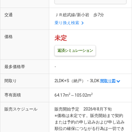
交通
ＪＲ総武線/新小岩 歩7分
乗り換え検索
価格
未定
返済シミュレーション
最多価格帯
-
間取り
2LDK+S（納戸）・3LDK
間取り図
2
2
専有面積
64.17m
～105.02m
販売スケジュール
販売開始予定 2026年8月下旬
※価格は未定です。販売開始まで契約
または予約の申し込みおよび申し込み
順位の確保につながる行為は一切でき