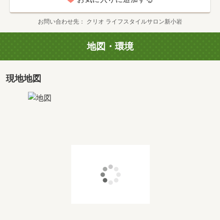
間取り
3LDK+WIC
専有面積
2
68.93m
お問い合わせ先
クリオ ライフスタイルサロン新小岩
価格
価格未定
地図・環境
タイプ
K2
現地地図
間取り
3LDK+2WIC
専有面積
2
70.95m
価格
価格未定
タイプ
L
間取り
3LDK+3WIC+SIC
専有面積
2
80.01m
価格
価格未定