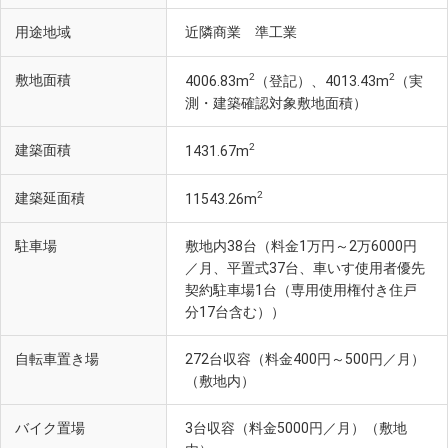
用途地域
近隣商業 準工業
2
2
敷地面積
4006.83m
（登記）、4013.43m
（実
測・建築確認対象敷地面積）
2
建築面積
1431.67m
2
建築延面積
11543.26m
駐車場
敷地内38台（料金1万円～2万6000円
／月、平置式37台、車いす使用者優先
契約駐車場1台（専用使用権付き住戸
分17台含む））
自転車置き場
272台収容（料金400円～500円／月）
（敷地内）
バイク置場
3台収容（料金5000円／月）（敷地