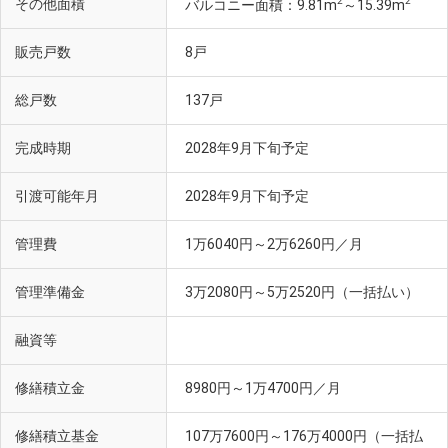
2
2
その他面積
バルコニー面積：9.81m
～15.39m
販売戸数
8戸
総戸数
137戸
完成時期
2028年9月下旬予定
引渡可能年月
2028年9月下旬予定
管理費
1万6040円～2万6260円／月
管理準備金
3万2080円～5万2520円（一括払い）
融資等
修繕積立金
8980円～1万4700円／月
修繕積立基金
107万7600円～176万4000円（一括払