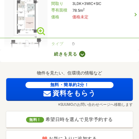
間取り
3LDK+3WIC+SIC
専有面積
2
78.5m
価格
価格未定
タイプ
D
間取り
3LDK+2WIC+WTC
続きを見る
専有面積
2
73.32m
価格
価格未定
物件を見たい、住環境の情報など
無料・簡単約2分！
タイプ
F
資料をもらう
間取り
3LDK+3WIC
専有面積
2
70.01m
※SUUMOのお問い合わせページへ移動します
価格
価格未定
希望日時を選んで見学予約する
無料！
タイプ
J2
お気に入りに追加する