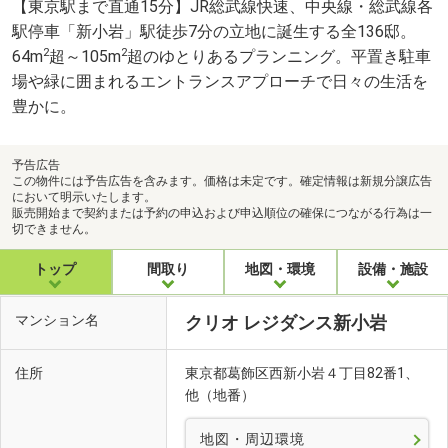
【東京駅まで直通15分】JR総武線快速、中央線・総武線各
駅停車「新小岩」駅徒歩7分の立地に誕生する全136邸。
2
2
64m
超～105m
超のゆとりあるプランニング。平置き駐車
場や緑に囲まれるエントランスアプローチで日々の生活を
豊かに。
予告広告
この物件には予告広告を含みます。価格は未定です。確定情報は新規分譲広告
において明示いたします。
販売開始まで契約または予約の申込および申込順位の確保につながる行為は一
切できません。
トップ
間取り
地図・環境
設備・施設
マンション名
クリオ レジダンス新小岩
住所
東京都葛飾区西新小岩４丁目82番1、
他（地番）
地図・周辺環境