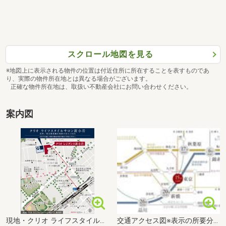
タイプ
Y
間取り
3LDK+3WIC+SIC
専有面積
2
105.02m
価格
価格未定
スクロール地図を見る
※地図上に表示される物件の位置は付近住所に所在することを表すものであ
り、実際の物件所在地とは異なる場合がございます。
正確な物件所在地は、取扱い不動産会社にお問い合わせください。
案内図
現地・クリオ ライフスタイルサロン新小岩 案内図
交通アクセス図※表示の所要分数は、「ジョルダン」時刻表に基づいて作成しています。また、通勤時及び日中平常時の乗り換え、待ち時間を含めた最長の所要時間を記載しています。通勤時は7:00以降の乗車で8:30までに目的の駅に到着、日中平常時は10:00以降の乗車で17:00までに目的の駅に到着としています。記載の情報は2025年10月現在のものです。（ ）内の所要時間は日中平常時のものです。