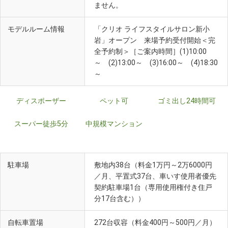
ません。
モデルルーム情報
「クリオ ライフスタイルサロン新小
岩」オープン 来場予約受付開始＜完
全予約制＞［ご案内時間］(1)10:00
～ (2)13:00～ (3)16:00～ (4)18:30
～
ディスポーザー
ペット可
ゴミ出し24時間可
スーパー徒歩5分
中規模マンション
駐車場
敷地内38台（料金1万円～2万6000円
／月、平置式37台、車いす使用者優先
契約駐車場1台（専用使用権付き住戸
分17台含む））
自転車置場
272台収容（料金400円～500円／月）