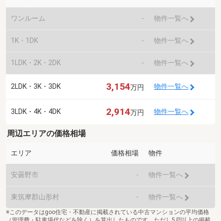
ワンルーム
-
物件一覧へ
1K・1DK
-
物件一覧へ
1LDK・2K・2DK
-
物件一覧へ
3,154
2LDK・3K・3DK
物件一覧へ
万円
2,914
3LDK・4K・4DK
物件一覧へ
万円
周辺エリアの価格相場
エリア
価格相場
物件
安曇野市
-
物件一覧へ
東筑摩郡山形村
-
物件一覧へ
※このデータはgoo住宅・不動産に掲載されている中古マンションの平均価格
（管理費・駐車場代などを除く）を算出したものです。ただし5戸以上の掲載