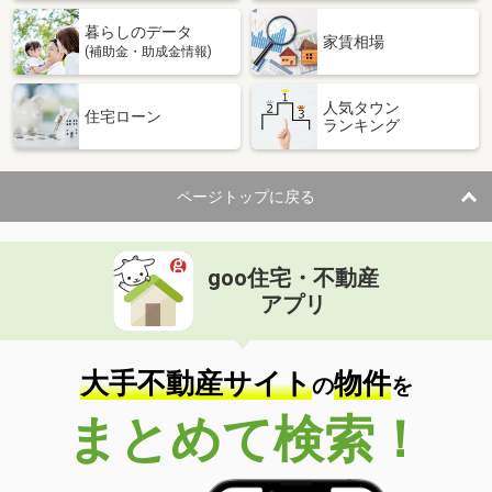
暮らしのデータ
家賃相場
(補助金・助成金情報)
人気タウン
住宅ローン
ランキング
ページトップに戻る
goo住宅・不動産
アプリ
大手不動産サイト
物件
の
を
まとめて検索！