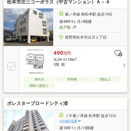
松本市庄三コーポラス（中古マンション）Ａ－４
篠ノ井線 南松本駅 徒歩19分
築48年5ヶ月/4階建
総戸数
-戸
長野県松本市出川１丁目
490
万円
2
3LDK 61.09m
3階 南
南向き
所有権
2階以上
間取り図有り
ポレスターブロードシティ渚
ＪＲ篠ノ井線 松本駅 徒歩12分
その他の交通
築18年1ヶ月/15階建