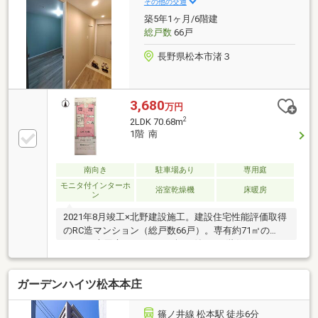
その他の交通
築5年1ヶ月/6階建
総戸数
66戸
長野県松本市渚３
3,680
万円
2
2LDK 70.68m
1階 南
南向き
駐車場あり
専用庭
モニタ付インターホ
浴室乾燥機
床暖房
ン
2021年8月竣工×北野建設施工。建設住宅性能評価取得
のRC造マンション（総戸数66戸）。専有約71㎡の
2LDK＋専用庭28.14㎡（8.5坪）付きの1階住戸でゆと
りに使えます。19.8帖のLDKは掃き出し窓からバルコ
ニー12.4㎡・専用庭へ直結し、戸建て感覚の開放感。
ガーデンハイツ松本本庄
床暖房・食洗機・浴室乾燥・オートロック・宅配ボッ
クスを備え、ペットとの暮らしや家庭菜園も叶いま
す。松本駅徒歩12分・渚駅徒歩6分の2駅利用可。ツル
篠ノ井線 松本駅 徒歩6分