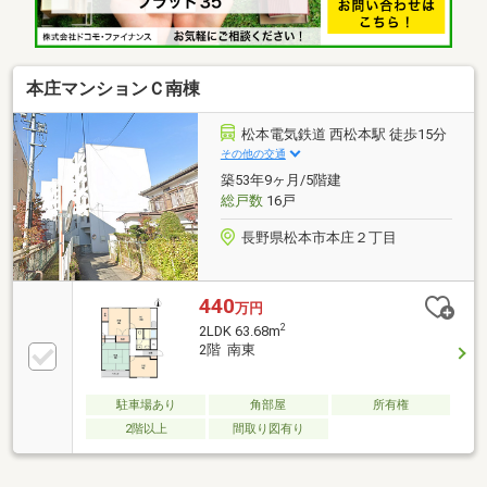
本庄マンションＣ南棟
松本電気鉄道 西松本駅 徒歩15分
その他の交通
築53年9ヶ月/5階建
総戸数
16戸
長野県松本市本庄２丁目
440
万円
2
2LDK 63.68m
2階 南東
駐車場あり
角部屋
所有権
2階以上
間取り図有り