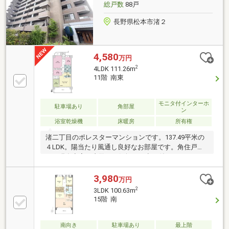
総戸数
88戸
長野県松本市渚２
4,580
万円
2
4LDK 111.26m
11階 南東
モニタ付インターホ
駐車場あり
角部屋
ン
浴室乾燥機
床暖房
所有権
渚二丁目のポレスターマンションです。137.49平米の
４LDK。陽当たり風通し良好なお部屋です。角住戸で
す。現在空室 内覧はお気軽にお申し付けください。
（設備・仕様）・全室ペアガラス・キッチンに食器洗
い乾燥機・リビングダイニングに床暖房・ペット飼育
3,980
万円
可（使用細則あり）・駐車場一台無償・トランクルー
2
3LDK 100.63m
ム
15階 南
南向き
駐車場あり
最上階