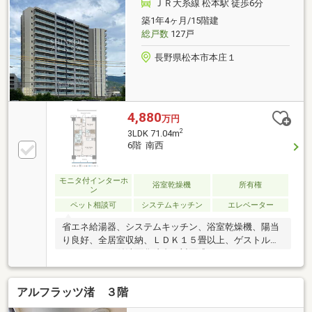
〇２０２５年１０月 食器洗浄乾燥機交換〇２０２６
ＪＲ大糸線 松本駅 徒歩6分
年１月 洗面室改修
築1年4ヶ月/15階建
総戸数
127戸
長野県松本市本庄１
4,880
万円
2
3LDK 71.04m
6階 南西
モニタ付インターホ
浴室乾燥機
所有権
ン
ペット相談可
システムキッチン
エレベーター
省エネ給湯器、システムキッチン、浴室乾燥機、陽当
り良好、全居室収納、ＬＤＫ１５畳以上、ゲストルー
ム、シャワー付洗面化粧台、対面式キッチン、セキュ
リティ充実、バリアフリー、複層ガラス、オートバ
ス、高速ネット対応、温水洗浄便座、ＴＶモニタ付イ
アルフラッツ渚 ３階
ンターホン、通風良好、全居室フローリング、眺望良
好、南西向き、ウォークインクローゼット、全居室複