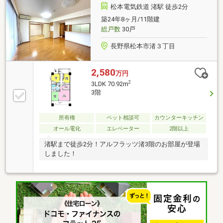
層ガラスか複層サッシ、ペット相談、BS・CS・
松本電気鉄道 渚駅 徒歩2分
CATV、エレベーター、宅配ボックス、食器洗乾燥機
築24年8ヶ月/11階建
総戸数
30戸
長野県松本市渚３丁目
2,580
万円
2
3LDK 70.92m
3階
所有権
ペット相談可
カウンターキッチン
オール電化
エレベーター
2階以上
渚駅まで徒歩2分！アルフラッツ渚3階のお部屋が登場
しました！