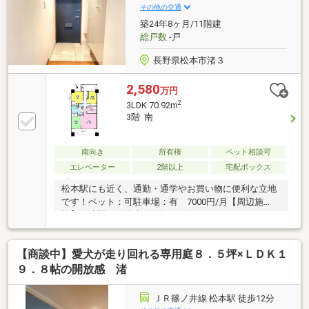
その他の交通
築24年8ヶ月/11階建
総戸数
-戸
長野県松本市渚３
2,580
万円
2
3LDK 70.92m
3階 南
南向き
所有権
ペット相談可
エレベーター
2階以上
宅配ボックス
松本駅にも近く、通勤・通学やお買い物に便利な立地
です！ペット：可駐車場：有 7000円/月【周辺施
設】・渚駅まで徒歩4分(約250m)・アメリカンドラッ
グ松本鎌田店まで徒歩9分(約680m)・ローソン松本征
矢野一丁目店まで徒歩7分(約550m)・松本共立病院ま
【商談中】愛犬が走り回れる専用庭８．５坪×ＬＤＫ１
で徒歩8分(約600m)・松本駅お城口（東口）まで徒歩8
分(約610m)・ツルヤなぎさ店まで徒歩12分(約960m)
９．８帖の開放感 渚
ＪＲ篠ノ井線 松本駅 徒歩12分