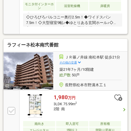
モニタ付インターホ
浴室乾燥機
床暖房
ン
◇ひろびろバルコニー奥行2.5m！◆ワイドスパン
7.5m！◇大型寝室9帖♪◆ゆとりある玄関ホール♪◇浴
室サイズ1.6m×2.0m♪◆平面平置駐車場♪
ラフィーネ松本南弐番館
ＪＲ篠ノ井線 南松本駅 徒歩21分
その他の交通
築21年7ヶ月/10階建
総戸数
50戸
長野県松本市野溝木工１
1,980
万円
2
3LDK 75.99m
2階 南
南向き
即入居可
所有権
エレベーター
2階以上
間取り図有り