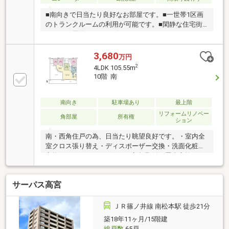
■南向きで日当たり良好なお部屋です。■一世帯1区画
のトランクルームの利用が可能です。■閑静な住宅街
にあり、周囲にはコンビニエンスストア・スーパーも
近く、毎日の生活に便利な環境です。スーパー：デリ
シア石芝店 約750mコンビニエンスストア：セブンイ
3,680
万円
レブン松本木工町店 約150m最寄の小学校：松本市立
2
4LDK 105.55m
開明小学校 約850m■ペット飼育可（使用細則あり）
10階 南
【その他専有面積】専用ポーチ面積：3.70㎡、室外機
置場面積：2.00㎡
南向き
駐車場あり
最上階
リフォームリノベー
角部屋
所有権
ション
南・西角住戸の為、日当たり眺望良好です。・室内全
室クロス張り替え・ディスポーザー交換・洗面化粧台
交換・エアコン（リビング）新規取付・畳表交換・ハ
ウスクリーニング等
サーパス高宮
ＪＲ篠ノ井線 南松本駅 徒歩21分
築18年11ヶ月/15階建
総戸数
65戸