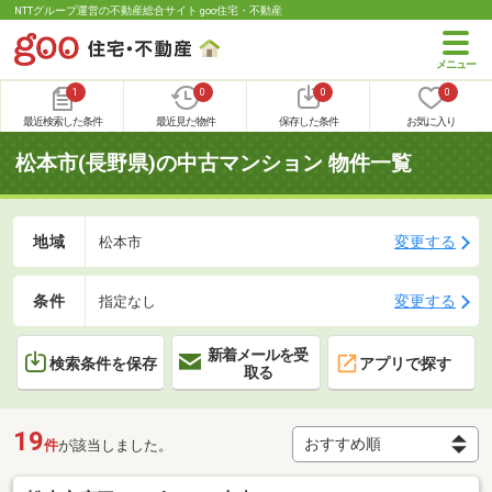
NTTグループ運営の不動産総合サイト goo住宅・不動産
1
0
0
0
最近検索した条件
最近見た物件
保存した条件
お気に入り
松本市(長野県)の中古マンション 物件一覧
地域
変更する
松本市
条件
変更する
指定なし
新着メールを受
検索条件を保存
アプリで探す
取る
19
件
が該当しました。