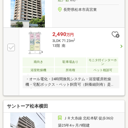
長野県松本市高宮東
2,490
万円
2
3LDK 71.23m
13階 南
モニタ付インターホ
南向き
駐車場あり
ン
浴室乾燥機
所有権
ペット相談可
・オール電化・24時間換気システム・浴室暖房乾燥
機・宅配ボックス・ペット飼育可（飼養細則有）是非
一度ご覧ください。
サントーア松本横田
ＪＲ大糸線 北松本駅 徒歩36分
築25年4ヶ月/9階建