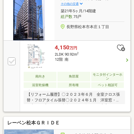
ヤやなぎさライフサイトも徒歩圏で生活が完結。築浅
その他の交通
×庭付き×フラット動線という希少な一邸を、管理等の
築21年5ヶ月/14階建
負担は約1.35万円/月。まずは現地でご確認ください。
総戸数
75戸
長野県松本市本庄１丁目
4,150
万円
2
2LDK 90.92m
12階 南
モニタ付インターホ
南向き
角部屋
ン
浴室乾燥機
所有権
ペット相談可
【リフォーム履歴】〇２０２３年６月 全室クロス張
替・フロアタイル張替〇２０２４年１月 洋室窓・Ｌ
Ｄ窓インプランス工事〇２０２４年６月 寝室クロー
ゼット修繕・浴室交換〇２０２４年１０月 ＩＨクッ
キングヒーター交換〇２０２４年１１月 リビングエ
レーベン松本ＧＲＩＤＥ
アコン交換〇２０２５年５月 電気スイッチ交換・主
寝室クローゼットフロアタイル張替エコカラット施工