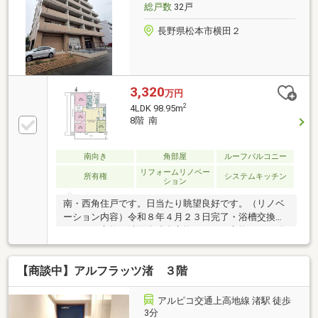
総戸数
32戸
長野県松本市横田２
3,320
万円
2
4LDK 98.95m
8階 南
南向き
角部屋
ルーフバルコニー
リフォームリノベー
所有権
システムキッチン
ション
南・西角住戸です。日当たり眺望良好です。（リノベ
ーション内容）令和８年４月２３日完了・浴槽交換・
キッチン交換・洗面化粧台交換・トイレ交換・ガス給
湯器交換・クロス交換・フローリング張り替え・クリ
ーニング等（周辺環境）DCM松本元町店まで徒歩９分
【商談中】アルフラッツ渚 ３階
（７１０ｍ）西友元町店まで徒歩１０分（７８０ｍ）
ＴＳＵＴＡＹＡ東松本店まで徒歩９分（７００ｍ）松
本市立清水中学校まで徒歩９分（６７０ｍ）
アルピコ交通上高地線 渚駅 徒歩
3分