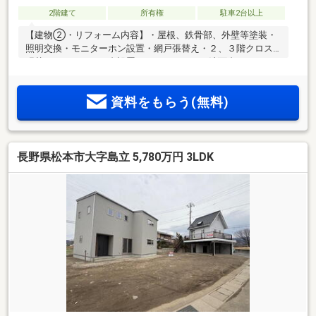
2階建て
所有権
駐車2台以上
【建物②・リフォーム内容】・屋根、鉄骨部、外壁等塗装・
照明交換・モニターホン設置・網戸張替え・２、３階クロス
張替え・エアコン１台設置・ミニキッチン、洗面台、トイレ
新品交換・給湯器新品交換・その他補修等【周辺施設】・松
本市鎌田図書館まで徒歩10分(約800ｍ)・ファミリーマート松
資料をもらう(無料)
本堀米店まで徒歩9分(約700ｍ)・西友笹部店まで徒歩17分(約
1.3ｋｍ)・長野県松本合同庁舎まで徒歩17分(約1.3ｋｍ)・島立
簡易郵便局まで徒歩10分(約800ｍ)
長野県松本市大字島立 5,780万円 3LDK