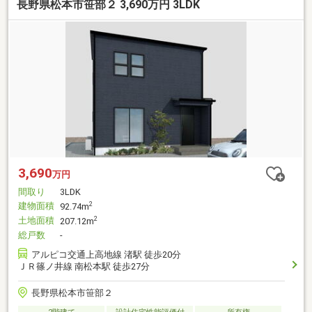
長野県松本市笹部２ 3,690万円 3LDK
3,690
万円
間取り
3LDK
建物面積
2
92.74m
土地面積
2
207.12m
総戸数
-
アルピコ交通上高地線 渚駅 徒歩20分
ＪＲ篠ノ井線 南松本駅 徒歩27分
長野県松本市笹部２