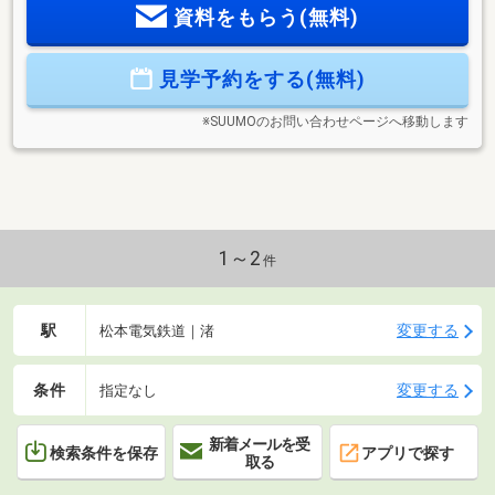
資料をもらう(無料)
に不安事ございませんか？・ローンについてわからない・車
のローンがある・他社で審査に落ちてしまった などページ
下部の支払い例もチェック！弊社はお客様に合ったローンの
見学予約をする(無料)
ご提案いたします♪
※SUUMOのお問い合わせページへ移動します
1～2
件
駅
変更する
松本電気鉄道｜渚
条件
変更する
指定なし
新着メールを受
検索条件を保存
アプリで探す
取る