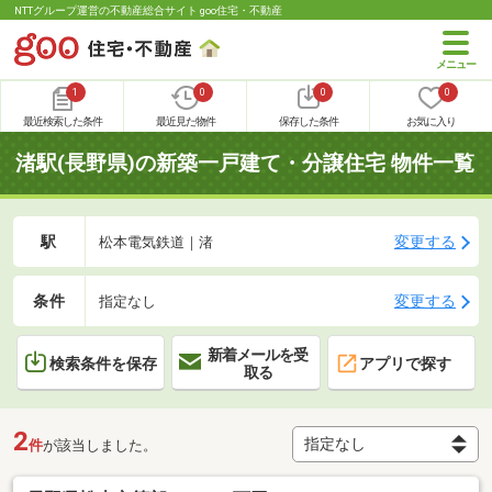
NTTグループ運営の不動産総合サイト goo住宅・不動産
1
0
0
0
最近検索した条件
最近見た物件
保存した条件
お気に入り
渚駅(長野県)の新築一戸建て・分譲住宅 物件一覧
駅
変更する
松本電気鉄道｜渚
条件
変更する
指定なし
新着メールを受
検索条件を保存
アプリで探す
取る
2
件
が該当しました。