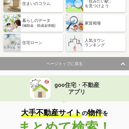
「住みたい駅」
住まいのコラム
を見つけよう
暮らしのデータ
家賃相場
(補助金・助成金情報)
人気タウン
住宅ローン
ランキング
ページトップに戻る
goo住宅・不動産
アプリ
大手不動産サイト
物件
の
を
まとめて検索！