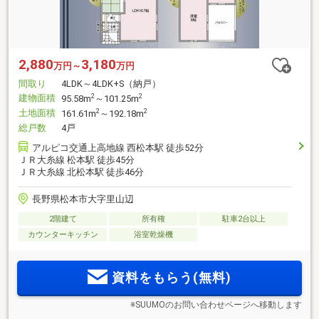
2,880
3,180
万円～
万円
間取り
4LDK～4LDK+S（納戸）
建物面積
2
2
95.58m
～101.25m
土地面積
2
2
161.61m
～192.18m
総戸数
4戸
アルピコ交通上高地線 西松本駅 徒歩52分
ＪＲ大糸線 松本駅 徒歩45分
ＪＲ大糸線 北松本駅 徒歩46分
長野県松本市大字里山辺
2階建て
所有権
駐車2台以上
カウンターキッチン
浴室乾燥機
資料をもらう(無料)
※SUUMOのお問い合わせページへ移動します