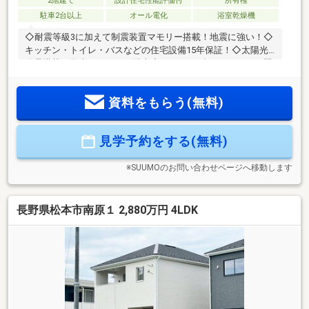
2階建て
設計住宅性能評価付
所有権
駐車2台以上
オール電化
浴室乾燥機
◇耐震等級3に加えて制震装置マモリー搭載！地震に強い！◇
キッチン・トイレ・バスなどの住宅設備15年保証！◇太陽光
発電搭載で将来コストにも配慮◇エアコン2台・カーテン・照
明・網戸付き！◇洗濯給水にウルトラファインバブル設置！
【この物件のPoint！】◇玄関横のシューズクロークで玄関が
資料をもらう(無料)
すっきり片付きます！◇2階には1.5帖のスタディコーナーがあ
り、リモートワークや読書も捗ります！◇家事効率が考えら
れた水廻り動線！◇徒歩10分圏内にスーパー・コンビニ・ス
見学予約をする(無料)
タバあり！便利な立地！
※SUUMOのお問い合わせページへ移動します
長野県松本市南原１ 2,880万円 4LDK