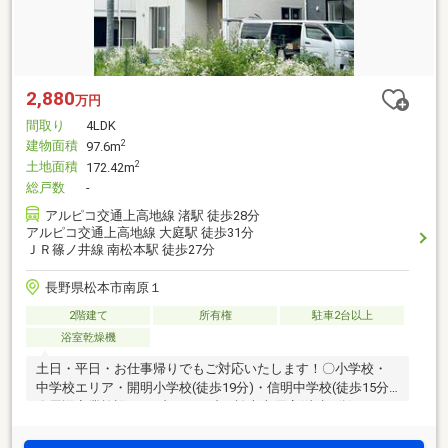
2,880
万円
間取り
4LDK
建物面積
2
97.6m
土地面積
2
172.42m
総戸数
-
アルピコ交通上高地線 渚駅 徒歩28分
アルピコ交通上高地線 大庭駅 徒歩31分
ＪＲ篠ノ井線 南松本駅 徒歩27分
長野県松本市南原１
2階建て
所有権
駐車2台以上
浴室乾燥機
土日・平日・お仕事帰りでもご対応いたします！〇小学校・
中学校エリア・開明小学校(徒歩19分)・信明中学校(徒歩15分)
〇周辺商業施設・セブンイレブン 松本南原店(徒歩3分)・バロ
ー笹部店(徒歩8分)・松本笹部簡易郵便局(徒歩10
分)○●ONETEAM不動産なら資金計画からサポート●〇 ローン