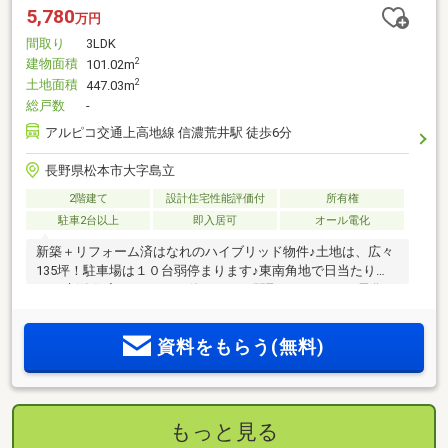
5,780
万円
間取り
3LDK
建物面積
2
101.02m
土地面積
2
447.03m
総戸数
-
アルピコ交通上高地線 信濃荒井駅 徒歩6分
長野県松本市大字島立
2階建て
設計住宅性能評価付
所有権
駐車2台以上
即入居可
オール電化
新築＋リフォーム済はなれのハイブリッド物件♪土地は、広々
135坪！駐車場は１０台弱停まります♪東南角地で日当たり
OK！新築住宅は、3LDKの使いやすい間取りで、オール電化♪
断熱もウレタンフォームや熱交換換気システムを採用してい
ます。中古はなれはリフォーム済みで店舗・教室・事務所・
資料をもらう(無料)
趣味の部屋・物置として使用できるため、この物件一つで賄
えます。中古はなれ 木・鉄骨造瓦葺３階建て1Ｆ12.13㎡2Ｆ
24.84㎡3Ｆ12.42㎡合計49.39㎡（14.94坪）平成７年１０月築
３０年・上下水道・プロパンガス
もっと見る