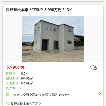
長野県松本市大字島立 5,990万円 3LDK
5,990
万円
間取り
3LDK
建物面積
2
101.02m
土地面積
2
447.03m
総戸数
-
アルピコ交通上高地線 信濃荒井駅 徒歩6分
長野県松本市大字島立