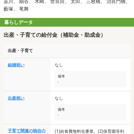
韮川、 細谷、 木崎、 世良田、 太田、 三枚橋、 治良門橋、
藪塚、 竜舞
暮らしデータ
出産・子育ての給付金（補助金・助成金）
出産・子育て
結婚祝い
なし
備考
-
出産祝い
なし
備考
-
子育て関連の独自の
(1)給食費無料化事業。(2)保育園等利