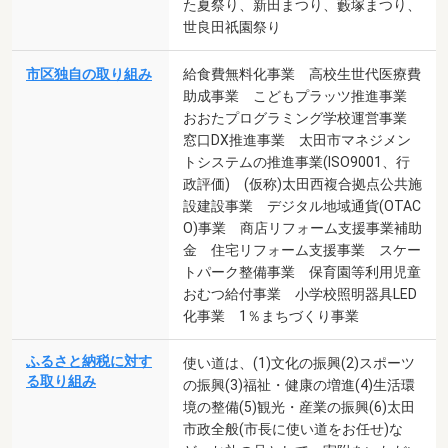
た夏祭り、新田まつり、藪塚まつり、
世良田祇園祭り
市区独自の取り組み
給食費無料化事業 高校生世代医療費
助成事業 こどもプラッツ推進事業
おおたプログラミング学校運営事業
窓口DX推進事業 太田市マネジメン
トシステムの推進事業(ISO9001、行
政評価) (仮称)太田西複合拠点公共施
設建設事業 デジタル地域通貨(OTAC
O)事業 商店リフォーム支援事業補助
金 住宅リフォーム支援事業 スケー
トパーク整備事業 保育園等利用児童
おむつ給付事業 小学校照明器具LED
化事業 1％まちづくり事業
ふるさと納税に対す
使い道は、(1)文化の振興(2)スポーツ
る取り組み
の振興(3)福祉・健康の増進(4)生活環
境の整備(5)観光・産業の振興(6)太田
市政全般(市長に使い道をお任せ)な