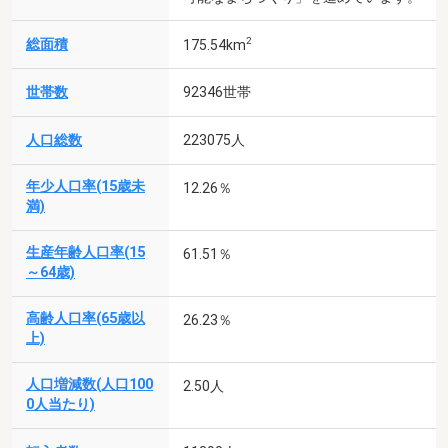
2
総面積
175.54km
世帯数
92346世帯
人口総数
223075人
年少人口率(15歳未
12.26％
満)
生産年齢人口率(15
61.51％
～64歳)
高齢人口率(65歳以
26.23％
上)
人口増減数(人口100
2.50人
0人当たり)