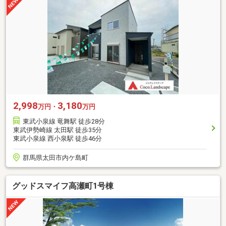
2,998
3,180
万円・
万円
東武小泉線 竜舞駅 徒歩28分
東武伊勢崎線 太田駅 徒歩35分
東武小泉線 西小泉駅 徒歩46分
群馬県太田市内ケ島町
グッドスマイフ高瀬町1号棟