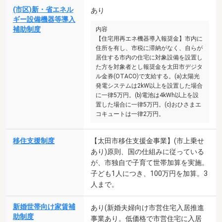
(市区)新・省エネル
あり
ギー設備機器等導入
補助制度
内容
【住宅用再エネ機器導入報奨金】市内に
住所を有し、市税に滞納がなく、自らが
居住する市内の住宅に対象設備を設置し
た方を対象者とし報奨金を太田市デジタ
ル金券(OTACO)で支給する。(a)太陽光
発電システムは2kW以上を設置した場合
に一律5万円。(b)電池は4kWh以上を設
置した場合に一律5万円。(c)おひさまエ
コキュートは一律2万円。
移住支援制度
【太田市移住支援金事業】(市上乗せ
あり)原則、国の仕組みに従っている
が、市独自で子育て世帯加算を実施。
子ども1人につき、100万円を加算。3
人まで。
新婚世帯向け家賃補
あり(新婚夫婦向け市営住宅入居推進
助制度
事業あり。低価格で市営住宅に入居