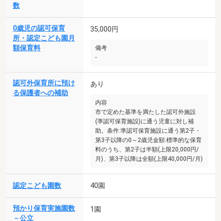
数
0歳児の認可保育
35,000円
所・認定こども園月
額保育料
備考
-
認可外保育所に預け
あり
る保護者への補助
内容
市で定めた基準を満たした認可外施設
(準認可保育施設)に通う児童に対し補
助。条件:準認可保育施設に通う第2子・
第3子以降の0～2歳児金額:標準的な保育
料のうち、第2子は半額(上限20,000円/
月)、第3子以降は全額(上限40,000円/月)
認定こども園数
40園
預かり保育実施園数
1園
－公立