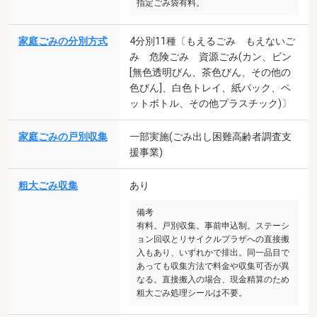
指定ごみ袋有料。
家庭ごみの分別方式
4分別11種〔もえるごみ もえないご
み 危険ごみ 資源ごみ(カン、ビン
[無色透明びん、茶色びん、その他の
色びん]、白色トレイ、紙パック、ペ
ットボトル、その他プラスチック)〕
家庭ごみの戸別収集
一部実施(ごみ出し困難高齢者調査支
援事業)
粗大ごみ収集
あり
備考
有料。戸別収集。事前申込制。ステーシ
ョン回収とリサイクルプラザへの直接搬
入もあり、いずれかで排出。同一品目で
あっても収集方法で料金や収集可否が異
なる。直接搬入の場合、現金精算のため
粗大ごみ処理シールは不要。