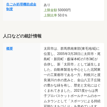
生ごみ処理機助成金
あり
制度
上限金額
50000円
上限比率
50.0％
人口などの統計情報
概要
太田市は、群馬県南東部(東毛地域)に
位置し、2005年3月28日に太田市・尾
島町・新田町・藪塚本町の1市3町が
合併し、新「太田市」として誕生しま
した。自動車製造を中心とした北関東
一の工業都市である一方、利根川と渡
良瀬川の水の恵みと、金山八王子丘陵
の豊かな緑を有し、歴史と文化にはぐ
くまれてきました。2021度からは男
子プロバスケットボールチームのホー
ムタウンとして「スポーツによる持続
可能なまちづくり」を進めています。