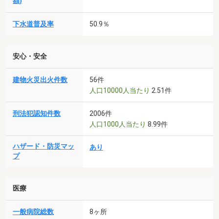
額)
下水道普及率
50.9％
安心・安全
建物火災出火件数
56件
人口10000人当たり
2.51件
刑法犯認知件数
2006件
人口1000人当たり
8.99件
ハザード・防災マッ
あり
プ
医療
一般病院総数
8ヶ所