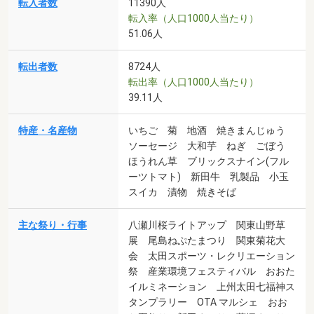
転入者数
11390人
転入率（人口1000人当たり）
51.06人
転出者数
8724人
転出率（人口1000人当たり）
39.11人
特産・名産物
いちご 菊 地酒 焼きまんじゅう
ソーセージ 大和芋 ねぎ ごぼう
ほうれん草 ブリックスナイン(フル
ーツトマト) 新田牛 乳製品 小玉
スイカ 漬物 焼きそば
主な祭り・行事
八瀬川桜ライトアップ 関東山野草
展 尾島ねぷたまつり 関東菊花大
会 太田スポーツ・レクリエーション
祭 産業環境フェスティバル おおた
イルミネーション 上州太田七福神ス
タンプラリー OTA マルシェ おお