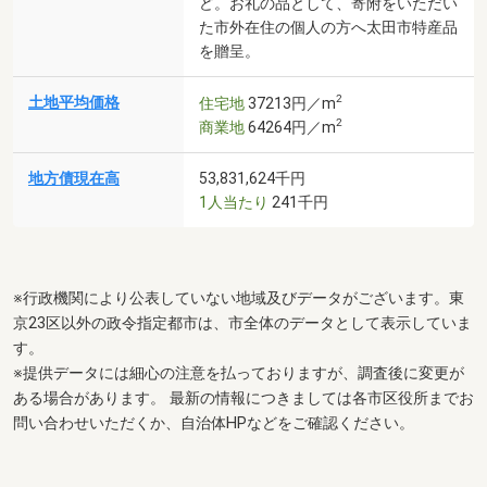
ど。お礼の品として、寄附をいただい
た市外在住の個人の方へ太田市特産品
を贈呈。
2
土地平均価格
住宅地
37213円／m
2
商業地
64264円／m
地方債現在高
53,831,624千円
1人当たり
241千円
※行政機関により公表していない地域及びデータがございます。東
京23区以外の政令指定都市は、市全体のデータとして表示していま
す。
※提供データには細心の注意を払っておりますが、調査後に変更が
ある場合があります。 最新の情報につきましては各市区役所までお
問い合わせいただくか、自治体HPなどをご確認ください。