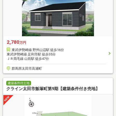
2,780
万円
東武伊勢崎線 野州山辺駅 徒歩16分
東武伊勢崎線 足利市駅 徒歩35分
ＪＲ両毛線 山前駅 徒歩47分
群馬県太田市高瀬町
建築条件付土地
クライン太田市飯塚町第9期【建築条件付き売地】