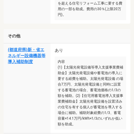
を超える住宅リフォーム工事に要する費
用の一部を助成。費用の30％(上限20万
円)。
その他
(都道府県)新・省エ
あり
ネルギー設備機器等
導入補助制度
内容
(1)【太陽光発電設備等導入支援事業費補
助金】太陽光発電設備や蓄電池の導入に
要する経費を補助。太陽光発電設備 の場
合7万円、太陽光発電設備と同時に設置
する蓄電池の場合、蓄電池価格の1/3の
額を補助。(2)【住宅用蓄電池導入支援事
業費補助金】太陽光発電設備を設置済み
の住宅を有する個人が蓄電池を導入する
場合に補助。補助対象経費の1/3、蓄電
容量×14.1万円/kWh×1/3のいずれか低い
額を助成。