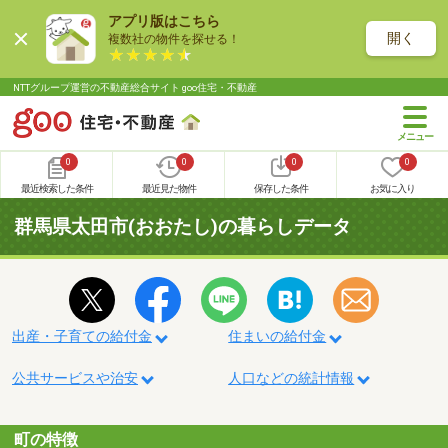
アプリ版はこちら
開く
複数社の物件を探せる！
NTTグループ運営の不動産総合サイト goo住宅・不動産
0
0
0
0
最近検索した条件
最近見た物件
保存した条件
お気に入り
群馬県太田市(おおたし)の暮らしデータ
出産・子育ての給付金
住まいの給付金
公共サービスや治安
人口などの統計情報
町の特徴