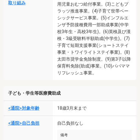
取り組み
用児童おむつ給付事業。(3)こどもプ
ラッツ推進事業。(4)子育て世帯ベー
シックサービス事業。(5)インフルエ
ンザ予防接種費用一部助成事業(中学
校3年生・高校3年生)。(6)英検及び漢
検・3級受験料半額助成(中学生)。(7)
子育て短期支援事業(ショートステイ
事業・トワイライトステイ事業)。(8)
太田市奨学金免除制度。(9)第3子以降
保育料免除(助成)事業。(10)パパママ
リフレッシュ事業。
子ども・学生等医療費助成
<通院>対象年齢
18歳3月末まで
<通院>自己負担
自己負担なし
備考