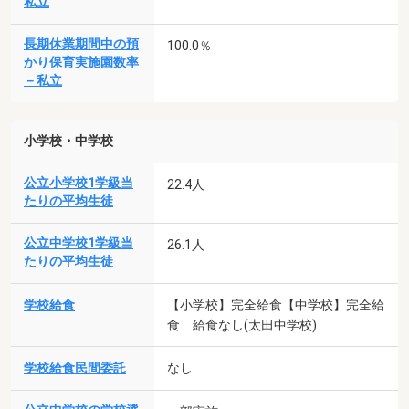
私立
長期休業期間中の預
100.0％
かり保育実施園数率
－私立
小学校・中学校
公立小学校1学級当
22.4人
たりの平均生徒
公立中学校1学級当
26.1人
たりの平均生徒
学校給食
【小学校】完全給食【中学校】完全給
食 給食なし(太田中学校)
学校給食民間委託
なし