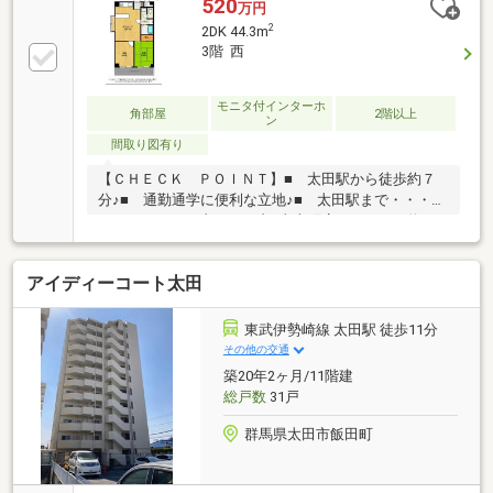
520
万円
2
2DK 44.3m
3階 西
モニタ付インターホ
角部屋
2階以上
ン
間取り図有り
【ＣＨＥＣＫ ＰＯＩＮＴ】■ 太田駅から徒歩約７
分♪■ 通勤通学に便利な立地♪■ 太田駅まで・・・約
５５０ｍ■ セブンイレブン東本町店まで・・・約１
００ｍ■ とりせん太田八幡町店・・・約９５０ｍ■
ＳＵＢＡＲＵ本工場まで・・・約５５０ｍ【ＧＲＡＮ
アイディーコート太田
ＤＡＭ】■ 太田市を中心に不動産業創業２５年■ 宅
建士がお取り引きを安心サポート ■ ＳＥＬＥＣＴ
ＩＶＯ ｄｅ ＯＨＲＡ オフィシャルスポンサー
東武伊勢崎線 太田駅 徒歩11分
その他の交通
築20年2ヶ月/11階建
総戸数
31戸
群馬県太田市飯田町