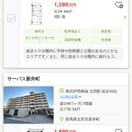
1,280
万円
2
3LDK 66m
5階 南
南向き
駐車場あり
角部屋
モニタ付インターホ
浴室乾燥機
所有権
ン
徒歩１０分圏内に学校や幼稚園と公園があるのどかな
エリアです／また、同じ徒歩１０分圏内に銀行もコン
ビニもあり、現金が必要な時にＡＴＭが使いやすそう
な立地の物件です／陽光に面する南向／自然光の差し
込み加減で部屋の表情が変わる３面採光のとれる住戸
サーパス新井町
なので、自然光が貴重に感じる季節も快適に過ごせま
す／不在時の通販受け取りで重宝する宅配ＢＯＸ付／
配膳も片付けもスムーズなカウンターキッチン仕様は
東武伊勢崎線 太田駅 徒歩20分
食事の準備も片付けも楽です／夕食の支度をしながら
その他の交通
翌日の献立も調理できるコンロ３口以上有の物件／お
築24年7ヶ月/7階建
探しの方には嬉しいペット相談可／家族が帰宅を焦が
総戸数
54戸
れる３ＬＤＫ／実際の空間をご自身で体感ください
群馬県太田市新井町
1,890