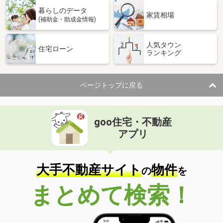
暮らしのデータ
家賃相場
(補助金・助成金情報)
人気タウン
住宅ローン
ランキング
ページトップに戻る
goo住宅・不動産
アプリ
大手不動産サイト
物件
の
を
まとめて検索！