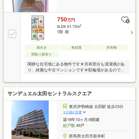
750
万円
2
3LDK 61.73m
1階 南
南向き
角部屋
所有権
間取り図有り
閑静な住宅地にある物件です☆共有部分も清潔感があ
り、綺麗な中古マンションです☆駐輪場があるのでバ
イクも自転車も安心して停めることができます☆7平
米のバルコニーが付いた物件です☆魅力が満載の素敵
な3LDK物件の情報をご用意しています☆引っ越したら
サンデュエル太田セントラルスクエア
すぐに使えるエアコン付きです☆綺麗な洗面台がつい
ています(*^_^*)
東武伊勢崎線 太田駅 徒歩25分
その他の交通
築18年10ヶ月/8階建
総戸数
49戸
群馬県太田市新井町