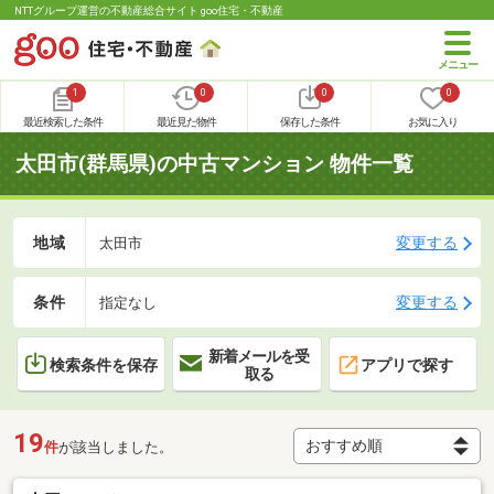
NTTグループ運営の不動産総合サイト goo住宅・不動産
1
0
0
0
最近検索した条件
最近見た物件
保存した条件
お気に入り
太田市(群馬県)の中古マンション 物件一覧
地域
変更する
太田市
条件
変更する
指定なし
新着メールを受
検索条件を保存
アプリで探す
取る
19
件
が該当しました。