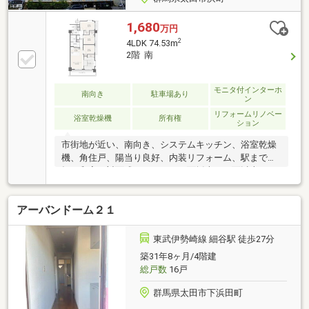
1,680
万円
2
4LDK 74.53m
2階 南
モニタ付インターホ
南向き
駐車場あり
ン
リフォームリノベー
浴室乾燥機
所有権
ション
市街地が近い、南向き、システムキッチン、浴室乾燥
機、角住戸、陽当り良好、内装リフォーム、駅まで平
坦、和室、対面式キッチン、３面採光、２面以上バル
コニー、南面バルコニー、平面駐車場、温水洗浄便
座、ＴＶ付浴室、ＴＶモニタ付インターホン、ウォー
アーバンドーム２１
クインクローゼット、ペット相談、小学校 徒歩10分以
内、エレベーター、宅配ボックス、駐輪場、食器洗乾
燥機、バイク置場
東武伊勢崎線 細谷駅 徒歩27分
築31年8ヶ月/4階建
総戸数
16戸
群馬県太田市下浜田町