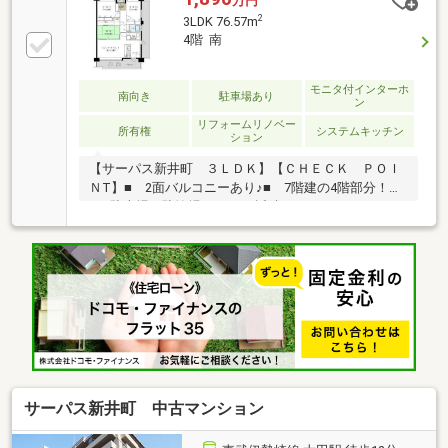
万円
2
3LDK 76.57m
4階 南
モニタ付インターホ
南向き
駐車場あり
ン
リフォームリノベー
所有権
システムキッチン
ション
【サーパス新井町 ３ＬＤＫ】【ＣＨＥＣＫ ＰＯＩ
ＮT】■ 2面バルコニーあり♪■ 7階建の4階部分！！
■ 駐車場、駐輪場あり♪■ 近隣にはスーパー、コン
ビニがあり生活に便利な立地♪【ＧＲＡＮＤＡＭ】■
太田市を中心に不動産業創業２６年■ ＦＭぐんまオ
フィシャルスポンサー■ ＳＥＬＥＣＴＩＶＯ ｄ
ｅ ＯＨＲＡ オフィシャルスポンサー■ 宅建士が
お取り引きを安心サポート
サーパス新井町 中古マンション