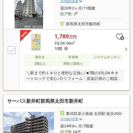
♪ 最新情報を毎日更新中です！ 弊社ホームペ
その他の交通
ージをご利用くださいませ☆☆
築20年2ヶ月/11階建
総戸数
-戸
群馬県太田市飯田町
1,780
万円
2
2SLDK 66m
10階 南
南向き
所有権
システムキッチン
2階以上
間取り図有り
＼駅まで約１キロと便利な立地♪／■7階の2SLDK☆オ
ートロックで安心♪◇リフォーム・資金計画のご相談
もお気軽に！◇夜7時まで営業中☆会社帰りもOK！
サーパス新井町群馬県太田市新井町
東武鉄道小泉線 太田駅 徒歩20分
その他の交通
築24年8ヶ月/7階建
総戸数
54戸