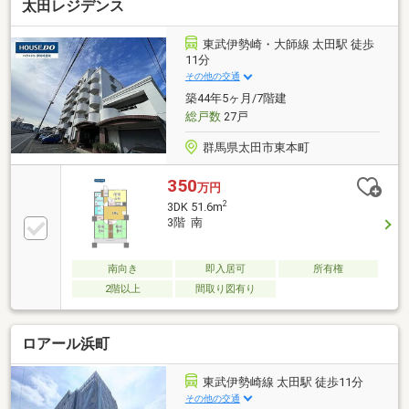
太田レジデンス
東武伊勢崎・大師線 太田駅 徒歩
11分
その他の交通
築44年5ヶ月/7階建
総戸数
27戸
群馬県太田市東本町
350
万円
2
3DK 51.6m
3階 南
南向き
即入居可
所有権
2階以上
間取り図有り
ロアール浜町
東武伊勢崎線 太田駅 徒歩11分
その他の交通