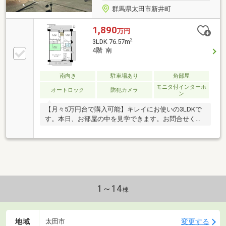
群馬県太田市新井町
1,890
万円
2
3LDK 76.57m
4階 南
南向き
駐車場あり
角部屋
モニタ付インターホ
オートロック
防犯カメラ
ン
【月々5万円台で購入可能】キレイにお使いの3LDKで
す。本日、お部屋の中を見学できます。お問合せくだ
さい。
1～14
棟
地域
変更する
太田市