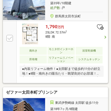
築35年/10階建
総戸数
-戸
群馬県太田市浜町
1,790
万円
2
2SLDK 72.57m
8階 南
モニタ付インターホ
南向き
浴室乾燥機
ン
リフォームリノベー
所有権
システムキッチン
ション
●内装リフォーム物件！●太田駅まで徒歩約11分の好立
地！●8階・南向きの陽当たり・眺望良好のお部屋！安
心に、安全に、ちょっとお得にお家探しをされたい方
は三方舎まで！！■三方舎は地域密着度を重視してお
ります■地元だから！少人数だがら！出来るご提案が
ゼファー太田本町プリンシア
必ずございます！ご案内～ご契約～お引渡し～アフタ
ーフォローまでお客様とマンツーマン体制！転勤等が
無い為に担当が急に変わってしまう心配も無し!
東武伊勢崎線 太田駅 徒歩11分
築18年7ヶ月/8階建