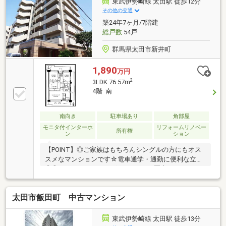
東武伊勢崎線 太田駅 徒歩12分
その他の交通
築24年7ヶ月/7階建
総戸数
54戸
群馬県太田市新井町
1,890
万円
2
3LDK 76.57m
4階 南
南向き
駐車場あり
角部屋
モニタ付インターホ
リフォームリノベー
所有権
ン
ション
【POINT】◎ご家族はもちろんシングルの方にもオス
スメなマンションです☆電車通学・通勤に便利な立地
◎◎スーパーやドラッグストア500ｍ圏内でラクラク
♪◎太田市内でマンションをご検討中の方是非内覧く
ださい☆彡【備考】☆現在、室内リフォーム中☆駐車
太田市飯田町 中古マンション
場（４千円/月）空き要確認※契約不適合責任免責（但
し、業法に従う）■【0120-82-3388】へお気軽にお問
い合わせください■■【ララハウス 太田】で検索
東武伊勢崎線 太田駅 徒歩13分