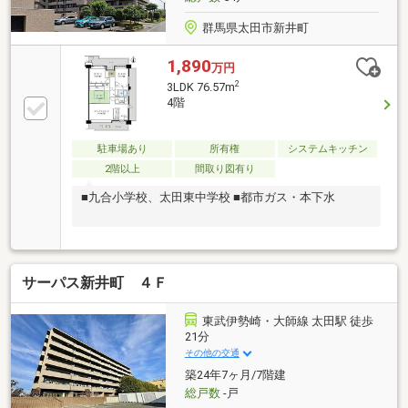
群馬県太田市新井町
1,890
万円
2
3LDK 76.57m
4階
駐車場あり
所有権
システムキッチン
2階以上
間取り図有り
■九合小学校、太田東中学校 ■都市ガス・本下水
サーパス新井町 ４Ｆ
東武伊勢崎・大師線 太田駅 徒歩
21分
その他の交通
築24年7ヶ月/7階建
総戸数
-戸