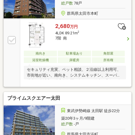
総戸数
78戸
群馬県太田市本町
2,680
万円
2
4LDK 89.21m
7階 南
南向き
駐車場あり
角部屋
浴室乾燥機
床暖房
所有権
セキュリティ充実、ペット相談、２沿線以上利用可、
市街地が近い、南向き、システムキッチン、スーパー
徒歩10分以内、浴室乾燥機、角住戸、陽当り良好、全
居室収納、駅まで平坦、閑静な住宅地、和室、高層
階、バリアフリー、浴室１坪以上、南面バルコニー、
プライムスクエアー太田
平面駐車場、眺望良好、ウォークインクローゼット、
小学校 徒歩10分以内、床暖房、エレベーター、宅配ボ
ックス、駐輪場、浄水器※売主居住中
東武伊勢崎線 太田駅 徒歩22分
築20年3ヶ月/9階建
総戸数
-戸
群馬県太田市浜町