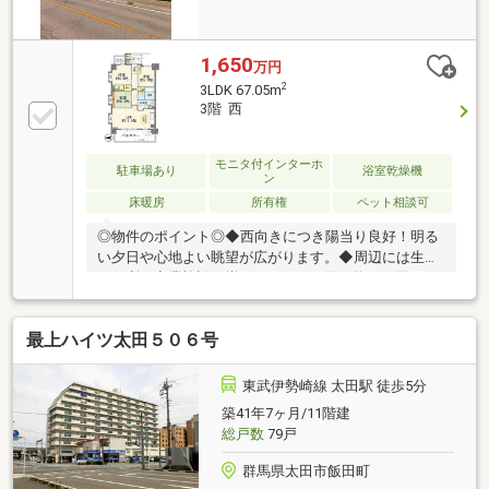
1,650
万円
2
3LDK 67.05m
3階 西
モニタ付インターホ
駐車場あり
浴室乾燥機
ン
床暖房
所有権
ペット相談可
◎物件のポイント◎◆西向きにつき陽当り良好！明る
い夕日や心地よい眺望が広がります。◆周辺には生活
に便利な商業施設が揃い、日々のお買い物にも困りま
せん。◆オートロックやＴＶモニター付インターホン
完備でセキュリティも安心。◆落ち着いた住環境を確
最上ハイツ太田５０６号
保し、利便性の高さも享受できる立地です。～忙しい
日常の中でも、無理のない心地よい暮らしを実現でき
るお部屋です～※本画像は居住中の物件であり、入居
東武伊勢崎線 太田駅 徒歩5分
者様の家具をＣＧで消した画像も含まれており、現況
築41年7ヶ月/11階建
と異なる可能性があります。☆リフォーム・リノベー
総戸数
79戸
ションも弊社でご提案いたします。また、リフォーム
等も住宅ローンに含めて借り入れ可能ですのでご相談
群馬県太田市飯田町
下さい！