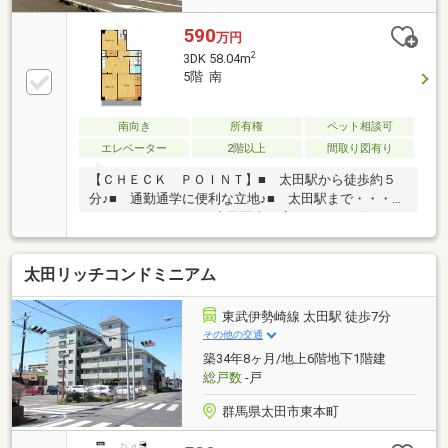
590
万円
2
3DK 58.04m
5階 南
南向き
所有権
ペット相談可
エレベーター
2階以上
間取り図有り
【ＣＨＥＣＫ ＰＯＩＮＴ】■ 太田駅から徒歩約５
分♪■ 通勤通学に便利な立地♪■ 太田駅まで・・・約
２４０ｍ■ ローソン太田駅南口店まで・・・約３０
０ｍ■ クスリのアオキ新島店・・・約４００ｍ■ Ｓ
ＵＢＡＲＵ本工場まで・・・約３５０ｍ【ＧＲＡＮＤ
太田リッチコンドミニアム
ＡＭ】■ 太田市を中心に不動産業創業２６年■ 宅建
士がお取り引きを安心サポート ■ ＳＥＬＥＣＴＩ
ＶＯ ｄｅ ＯＨＲＡ オフィシャルスポンサー
東武伊勢崎線 太田駅 徒歩7分
その他の交通
築34年8ヶ月/地上6階地下1階建
総戸数
-戸
群馬県太田市東本町