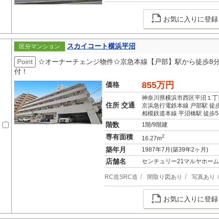
お気に入りに登録
スカイコート横浜平沼
区分マンション
Point
☆オーナーチェンジ物件☆京急本線【戸部】駅から徒歩8分
付！
855万円
価格
神奈川県横浜市西区平沼１丁
住所 交通
京浜急行電鉄本線 戸部駅 徒
相模鉄道本線 平沼橋駅 徒歩
階数
1階/9階建
専有面積
2
16.27m
築年月
1987年7月(築39年2ヶ月)
店舗名
センチュリー21マルヤホーム
RC造SRC造
間取り図あり
写真あり
お気に入りに登録