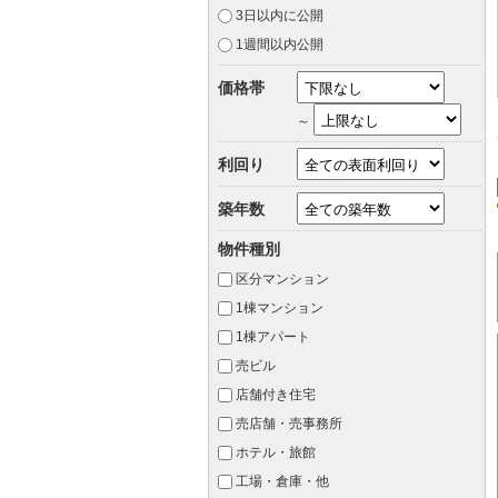
3日以内に公開
1週間以内公開
価格帯
～
利回り
築年数
物件種別
区分マンション
1棟マンション
1棟アパート
売ビル
店舗付き住宅
売店舗・売事務所
ホテル・旅館
工場・倉庫・他