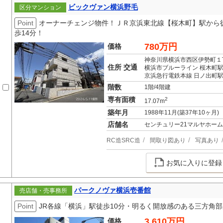
ビックヴァン横浜野毛
区分マンション
Point
オーナーチェンジ物件！ＪＲ京浜東北線【桜木町】駅から
歩14分！
780万円
価格
神奈川県横浜市西区伊勢町１
住所 交通
横浜市ブルーライン 桜木町駅
京浜急行電鉄本線 日ノ出町駅
階数
1階/4階建
専有面積
2
17.07m
築年月
1988年11月(築37年10ヶ月)
店舗名
センチュリー21マルヤホーム
RC造SRC造
間取り図あり
写真あり
お気に入りに登録
パークノヴァ横浜壱番館
売店舗・売事務所
Point
JR各線「横浜」駅徒歩10分・明るく開放感のある三方角部
3,610万円
価格