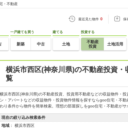
住宅・不動産
0
最近見た物件
保
一戸建てを買う
建てる
投資する
不動産
古
新築
中古
土地
土地活用
投資
横浜市西区(神奈川県)の不動産投資
覧
横浜市西区(神奈川県)の不動産投資、投資用不動産などの収益物件・
ン・アパートなどの収益物件・投資物件情報を探すならgoo住宅・不
わり条件から物件を簡単検索。理想の部屋探しをgoo住宅・不動産がサ
現在の絞り込み検索条件
地域
： 横浜市西区