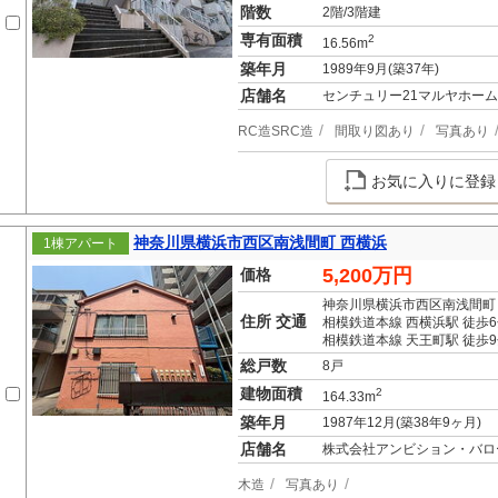
階数
2階/3階建
専有面積
2
16.56m
築年月
1989年9月(築37年)
店舗名
センチュリー21マルヤホーム
RC造SRC造
間取り図あり
写真あり
お気に入りに登録
神奈川県横浜市西区南浅間町 西横浜
1棟アパート
5,200万円
価格
神奈川県横浜市西区南浅間町
住所 交通
相模鉄道本線 西横浜駅 徒歩
相模鉄道本線 天王町駅 徒歩
総戸数
8戸
建物面積
2
164.33m
築年月
1987年12月(築38年9ヶ月)
店舗名
株式会社アンビション・バロ
木造
写真あり