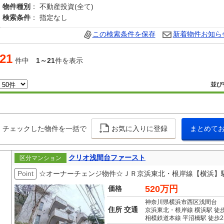
物件種別
： 不動産投資(全て)
検索条件
： 指定なし
この検索条件を保存
新着物件お知ら
21
件中
1～21
件を表示
並び
チェックした物件を一括で
お気に入りに登録
まとめて
クリオ浅間台ファースト
区分マンション
Point
☆オーナーチェンジ物件☆ＪＲ京浜東北・根岸線【横浜】
520万円
価格
神奈川県横浜市西区浅間台
住所 交通
京浜東北・根岸線 横浜駅 徒歩
相模鉄道本線 平沼橋駅 徒歩2