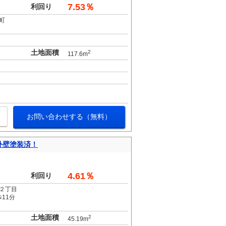
7.53％
利回り
町
土地面積
2
117.6m
お問い合わせする（無料）
外壁塗装済！
。
4.61％
利回り
２丁目
11分
土地面積
2
45.19m