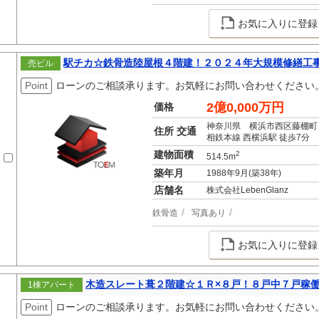
お気に入りに登録
駅チカ☆鉄骨造陸屋根４階建！２０２４年大規模修繕工
売ビル
Point
ローンのご相談承ります。お気軽にお問い合わせください
2億0,000万円
価格
神奈川県 横浜市西区藤棚町
住所 交通
相鉄本線 西横浜駅 徒歩7分
建物面積
2
514.5m
築年月
1988年9月(築38年)
店舗名
株式会社LebenGlanz
鉄骨造
写真あり
お気に入りに登録
木造スレート葺２階建☆１Ｒ×８戸！８戸中７戸稼
1棟アパート
Point
ローンのご相談承ります。お気軽にお問い合わせください