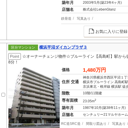
築年月
2003年5月(築23年4ヶ月)
店舗名
株式会社LebenGlanz
鉄骨造
写真あり
お気に入りに登録
横浜平沼ダイカンプラザ３
区分マンション
Point
☆オーナーチェンジ物件☆ブルーライン【高島町】駅から
8分！
1,480万円
価格
神奈川県横浜市西区平沼１丁
住所 交通
横浜市ブルーライン 高島町駅
京浜東北・根岸線 横浜駅 徒
階数
10階/11階建
専有面積
2
23.05m
築年月
1987年10月(築38年11ヶ月)
店舗名
センチュリー21マルヤホーム
RC造SRC造
間取り図あり
写真あり