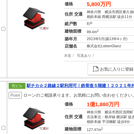
5,800万円
価格
神奈川県 横浜市西区東久保
住所 交通
相鉄本線 西横浜駅 徒歩11分
総戸数
8戸
建物面積
2
99.4m
築年月
2013年5月(築13年4ヶ月)
店舗名
株式会社LebenGlanz
木造
写真あり
お気に入りに登録
駅チカ☆２路線２駅利用可！鉄骨造５階建！２０２１年
売ビル
Point
ローンのご相談承ります。お気軽にお問い合わせください
1億1,880万円
価格
神奈川県 横浜市西区浅間町
住所 交通
京浜東北・根岸線 横浜駅 徒歩
相鉄本線 平沼橋駅 徒歩9分
建物面積
2
127.47m