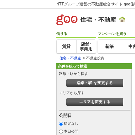
NTTグループ運営の不動産総合サイト goo
借りる
マンションを買う
店舗･
賃貸
新築
中
事業用
住宅・不動産
>
不動産投資
条件を絞って検索
路線・駅から探す
路線・駅 を変更する
エリアから探す
エリアを変更する
公開日
指定なし
本日公開