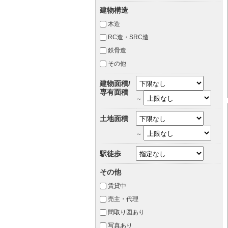
建物構造
木造
RC造・SRC造
鉄骨造
その他
建物面積/
専有面積
～
土地面積
～
駅徒歩
その他
賃貸中
売主・代理
間取り図あり
写真あり