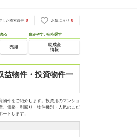
0
0
存した検索条件
お気に入り
売る
住みやすい街を探す
助成金
売却
情報
・収益物件・投資物件一
投資物件をご紹介します。投資用のマンショ
動産。価格・利回り・物件種別・人気のこだ
ポートします。