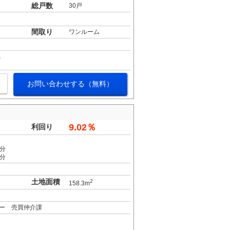
総戸数
30戸
間取り
ワンルーム
お問い合わせする（無料）
9.02％
利回り
6分
9分
土地面積
2
158.3m
ー 売買仲介課