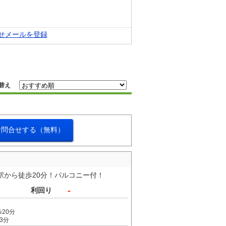
せメールを登録
替え
お問合せする（無料）
駅から徒歩20分！バルコニー付！
-
利回り
20分
3分